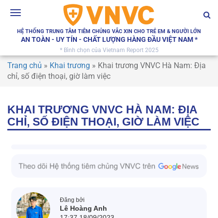
Toggle
navigation
HỆ THỐNG TRUNG TÂM TIÊM CHỦNG VẮC XIN CHO TRẺ EM & NGƯỜI LỚN
AN TOÀN - UY TÍN - CHẤT LƯỢNG HÀNG ĐẦU VIỆT NAM *
* Bình chọn của Vietnam Report 2025
Trang chủ
»
Khai trương
»
Khai trương VNVC Hà Nam: Địa
chỉ, số điện thoại, giờ làm việc
KHAI TRƯƠNG VNVC HÀ NAM: ĐỊA
CHỈ, SỐ ĐIỆN THOẠI, GIỜ LÀM VIỆC
Đăng bởi
Lê Hoàng Anh
17:37 18/09/2023