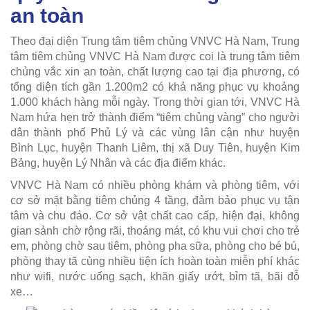
an toàn
Theo đại diện Trung tâm tiêm chủng VNVC Hà Nam, Trung
tâm tiêm chủng VNVC Hà Nam được coi là trung tâm tiêm
chủng vắc xin an toàn, chất lượng cao tại địa phương, có
tổng diện tích gần 1.200m2 có khả năng phục vụ khoảng
1.000 khách hàng mỗi ngày. Trong thời gian tới, VNVC Hà
Nam hứa hẹn trở thành điểm “tiêm chủng vàng” cho người
dân thành phố Phủ Lý và các vùng lân cận như huyện
Bình Lục, huyện Thanh Liêm, thị xã Duy Tiên, huyện Kim
Bảng, huyện Lý Nhân và các địa điểm khác.
VNVC Hà Nam có nhiều phòng khám và phòng tiêm, với
cơ sở mặt bằng tiêm chủng 4 tầng, đảm bảo phục vụ tận
tâm và chu đáo. Cơ sở vật chất cao cấp, hiện đại, không
gian sảnh chờ rộng rãi, thoáng mát, có khu vui chơi cho trẻ
em, phòng chờ sau tiêm, phòng pha sữa, phòng cho bé bú,
phòng thay tã cùng nhiều tiện ích hoàn toàn miễn phí khác
như wifi, nước uống sạch, khăn giấy ướt, bỉm tã, bãi đỗ
xe…