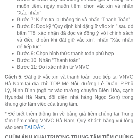
muốn tiêm, ngày muốn tiêm, chọn vắc xin và nhấn
“Xác nhận”
Bước 7: Kiểm tra lại thông tin và nhấn “Thanh Toán”
Bước 8: Đọc kỹ “Quy định khi đặt giữ vắc xin ” sau đó
bấm “Tôi xác nhận đã đọc và đồng ý với chính sách
và điều khoản khi đặt giữ vắc xin”, nhấn “Xác nhận
để tiếp tục”
Bước 9: Chọn hình thức thanh toán phù hợp
Bước 10: Nhấn “Thanh toán”
Bước 11: Đợi xác nhận từ VNVC
Cách 5
: Đặt giữ vắc xin và thanh toán trực tiếp tại VNVC
Hà Nam tại địa chỉ: TDP Mễ Nội, đường Lê Duẩn, P.Phủ
Lý, Ninh Bình (ngã tư vào trường chuyên Biên Hòa, cạnh
Hyundai Hà Nam, đối diện nhà hàng Ngọc Sơn) trong
khung giờ làm việc của trung tâm.
* Để biết thêm thông tin về bảng giá tiêm chủng tại Trung
tâm tiêm chủng VNVC Hà Nam, Quý Khách hàng vui lòng
vào xem
TẠI ĐÂY
.
CHÙM ẢNH KHAI TRƯƠNG TRUNG TÂM TIÊM CHỦNG