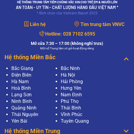
HỆ THỐNG TRUNG TÂM TIÊM CHỦNG VẮC XIN CHO TRẺ EM & NGƯỜI LỚN
AN TOÀN - UY TÍN - CHẤT LƯỢNG HÀNG ĐẦU VIỆT NAM *
* Bình chọn của Vietnam Report 2025
Liên hệ
Tìm trung tâm VNVC
Hotline:
028 7102 6595
Mở cửa 7:30 – 17:00 (không nghỉ trưa)
Một số Trung tâm có giờ hoạt động riêng
Hệ thống Miền Bắc
Bắc Giang
Bắc Ninh
Điện Biên
Hà Nội
Hà Nam
Hải Phòng
Hoà Bình
Hưng Yên
Lạng Sơn
Nam Định
Ninh Bình
Phú Thọ
Quảng Ninh
Thái Bình
Thái Nguyên
Vĩnh Phúc
Yên Bái
Tuyên Quang
Hệ thống Miền Trung