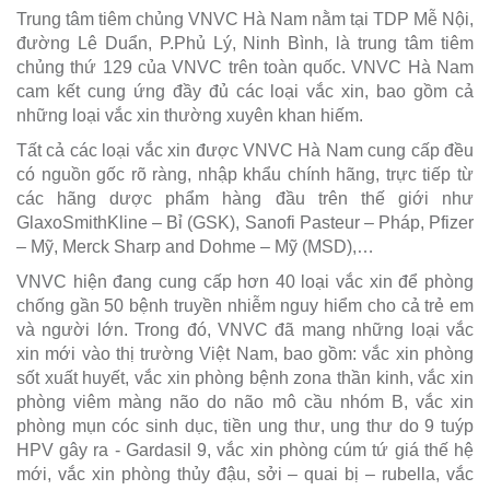
Trung tâm tiêm chủng VNVC Hà Nam nằm tại TDP Mễ Nội,
đường Lê Duẩn, P.Phủ Lý, Ninh Bình, là trung tâm tiêm
chủng thứ 129 của VNVC trên toàn quốc. VNVC Hà Nam
cam kết cung ứng đầy đủ các loại vắc xin, bao gồm cả
những loại vắc xin thường xuyên khan hiếm.
Tất cả các loại vắc xin được VNVC Hà Nam cung cấp đều
có nguồn gốc rõ ràng, nhập khẩu chính hãng, trực tiếp từ
các hãng dược phẩm hàng đầu trên thế giới như
GlaxoSmithKline – Bỉ (GSK), Sanofi Pasteur – Pháp, Pfizer
– Mỹ, Merck Sharp and Dohme – Mỹ (MSD),…
VNVC hiện đang cung cấp hơn 40 loại vắc xin để phòng
chống gần 50 bệnh truyền nhiễm nguy hiểm cho cả trẻ em
và người lớn. Trong đó, VNVC đã mang những loại vắc
xin mới vào thị trường Việt Nam, bao gồm: vắc xin phòng
sốt xuất huyết, vắc xin phòng bệnh zona thần kinh, vắc xin
phòng viêm màng não do não mô cầu nhóm B, vắc xin
phòng mụn cóc sinh dục, tiền ung thư, ung thư do 9 tuýp
HPV gây ra - Gardasil 9, vắc xin phòng cúm tứ giá thế hệ
mới, vắc xin phòng thủy đậu, sởi – quai bị – rubella, vắc