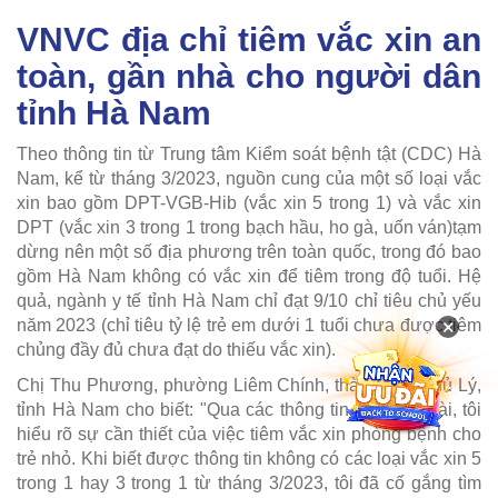
VNVC địa chỉ tiêm vắc xin an
toàn, gần nhà cho người dân
tỉnh Hà Nam
Theo thông tin từ Trung tâm Kiểm soát bệnh tật (CDC) Hà
Nam, kể từ tháng 3/2023, nguồn cung của một số loại vắc
xin bao gồm DPT-VGB-Hib (vắc xin 5 trong 1) và vắc xin
DPT (vắc xin 3 trong 1 trong bạch hầu, ho gà, uốn ván)tạm
dừng nên một số địa phương trên toàn quốc, trong đó bao
gồm Hà Nam không có vắc xin để tiêm trong độ tuổi. Hệ
quả, ngành y tế tỉnh Hà Nam chỉ đạt 9/10 chỉ tiêu chủ yếu
×
năm 2023 (chỉ tiêu tỷ lệ trẻ em dưới 1 tuổi chưa được tiêm
chủng đầy đủ chưa đạt do thiếu vắc xin).
Chị Thu Phương, phường Liêm Chính, thành phố Phủ Lý,
tỉnh Hà Nam cho biết: "Qua các thông tin trên báo đài, tôi
hiểu rõ sự cần thiết của việc tiêm vắc xin phòng bệnh cho
trẻ nhỏ. Khi biết được thông tin không có các loại vắc xin 5
trong 1 hay 3 trong 1 từ tháng 3/2023, tôi đã cố gắng tìm