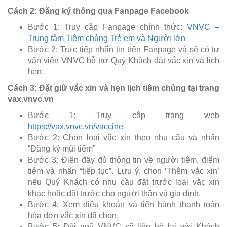
Cách 2: Đăng ký thông qua Fanpage Facebook
Bước 1: Truy cập Fanpage chính thức:
VNVC –
Trung tâm Tiêm chủng Trẻ em và Người lớn
Bước 2: Trực tiếp nhắn tin trên Fanpage và sẽ có tư
vấn viên VNVC hỗ trợ Quý Khách đặt vắc xin và lịch
hẹn.
Cách 3: Đặt giữ vắc xin và hẹn lịch tiêm chủng tại trang
vax.vnvc.vn
Bước 1: Truy cập trang web
https://vax.vnvc.vn/vaccine
Bước 2: Chọn loại vắc xin theo nhu cầu và nhấn
“Đăng ký mũi tiêm”
Bước 3: Điền đầy đủ thông tin về người tiêm, điểm
tiêm và nhấn “tiếp tục”. Lưu ý, chọn ‘Thêm vắc xin’
nếu Quý Khách có nhu cầu đặt trước loại vắc xin
khác hoặc đặt trước cho người thân và gia đình.
Bước 4: Xem điều khoản và tiến hành thanh toán
hóa đơn vắc xin đã chọn.
Bước 5: Đội ngũ VNVC sẽ liên hệ lại với Khách