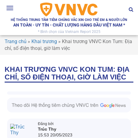
Toggle
navigation
HỆ THỐNG TRUNG TÂM TIÊM CHỦNG VẮC XIN CHO TRẺ EM & NGƯỜI LỚN
AN TOÀN - UY TÍN - CHẤT LƯỢNG HÀNG ĐẦU VIỆT NAM *
* Bình chọn của Vietnam Report 2025
Trang chủ
»
Khai trương
»
Khai trương VNVC Kon Tum: Địa
chỉ, số điện thoại, giờ làm việc
KHAI TRƯƠNG VNVC KON TUM: ĐỊA
CHỈ, SỐ ĐIỆN THOẠI, GIỜ LÀM VIỆC
Đăng bởi
Trúc Thy
15:53 20/05/2023