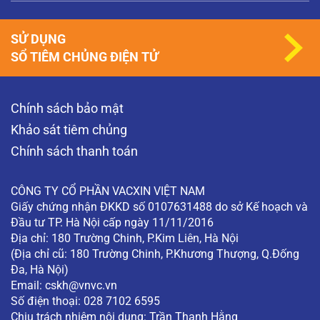
SỬ DỤNG
SỔ TIÊM CHỦNG ĐIỆN TỬ
Chính sách bảo mật
Khảo sát tiêm chủng
Chính sách thanh toán
CÔNG TY CỔ PHẦN VACXIN VIỆT NAM
Giấy chứng nhận ĐKKD số 0107631488 do sở Kế hoạch và
Đầu tư TP. Hà Nội cấp ngày 11/11/2016
Địa chỉ: 180 Trường Chinh, P.Kim Liên, Hà Nội
(Địa chỉ cũ: 180 Trường Chinh, P.Khương Thượng, Q.Đống
Đa, Hà Nội)
Email:
cskh@vnvc.vn
Số điện thoại: 028 7102 6595
Chịu trách nhiệm nội dung: Trần Thanh Hằng