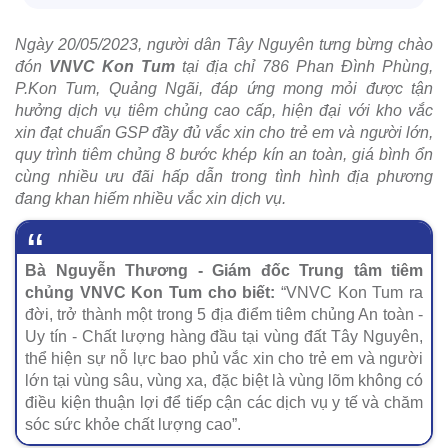
Ngày 20/05/2023, người dân Tây Nguyên tưng bừng chào
đón
VNVC Kon Tum
tại địa chỉ 786 Phan Đình Phùng,
P.Kon Tum, Quảng Ngãi, đáp ứng mong mỏi được tận
hưởng dịch vụ tiêm chủng cao cấp, hiện đại với kho vắc
xin đạt chuẩn GSP đầy đủ vắc xin cho trẻ em và người lớn,
quy trình tiêm chủng 8 bước khép kín an toàn, giá bình ổn
cùng nhiều ưu đãi hấp dẫn trong tình hình địa phương
đang khan hiếm nhiều vắc xin dịch vụ.
Bà Nguyễn Thương - Giám đốc Trung tâm tiêm
chủng VNVC Kon Tum cho biết:
“VNVC Kon Tum ra
đời, trở thành một trong 5 địa điểm tiêm chủng An toàn -
Uy tín - Chất lượng hàng đầu tại vùng đất Tây Nguyên,
thể hiện sự nỗ lực bao phủ vắc xin cho trẻ em và người
lớn tại vùng sâu, vùng xa, đặc biệt là vùng lõm không có
điều kiện thuận lợi để tiếp cận các dịch vụ y tế và chăm
sóc sức khỏe chất lượng cao”.