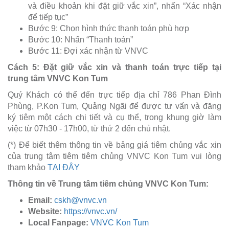
và điều khoản khi đặt giữ vắc xin”, nhấn “Xác nhận
để tiếp tục”
Bước 9: Chọn hình thức thanh toán phù hợp
Bước 10: Nhấn “Thanh toán”
Bước 11: Đợi xác nhận từ VNVC
Cách 5: Đặt giữ vắc xin và thanh toán trực tiếp tại
trung tâm VNVC Kon Tum
Quý Khách có thể đến trực tiếp địa chỉ 786 Phan Đình
Phùng, P.Kon Tum, Quảng Ngãi để được tư vấn và đăng
ký tiêm một cách chi tiết và cụ thể, trong khung giờ làm
việc từ 07h30 - 17h00, từ thứ 2 đến chủ nhật.
(*) Để biết thêm thông tin về bảng giá tiêm chủng vắc xin
của trung tâm tiêm tiêm chủng VNVC Kon Tum vui lòng
tham khảo
TẠI ĐÂY
Thông tin về Trung tâm tiêm chủng VNVC Kon Tum:
Email:
cskh@vnvc.vn
Website:
https://vnvc.vn/
Local Fanpage:
VNVC Kon Tum