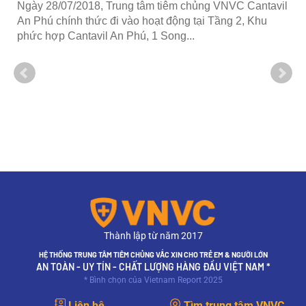
Ngày 28/07/2018, Trung tâm tiêm chủng VNVC Cantavil
An Phú chính thức đi vào hoạt động tại Tầng 2, Khu
phức hợp Cantavil An Phú, 1 Song...
Thành lập từ năm 2017
HỆ THỐNG TRUNG TÂM TIÊM CHỦNG VẮC XIN CHO TRẺ EM & NGƯỜI LỚN
AN TOÀN - UY TÍN - CHẤT LƯỢNG HÀNG ĐẦU VIỆT NAM *
* Bình chọn của Vietnam Report 2025
Liên hệ
Tìm trung tâm VNVC