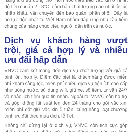
năng lưu trữ đồng thời hơn 400 triệu liều vắc xin ở nhiệt
độ tiêu chuẩn 2 - 8°C, đảm bảo chất lượng cao nhất từ lúc
nhập khẩu, vận chuyển đến bảo quản, phân phối. Đây là
nỗ lực độc nhất tại Việt Nam nhằm đáp ứng nhu cầu tiêm
chủng của hàng chục triệu người dân trên cả nước.
Dịch vụ khách hàng vượt
trội, giá cả hợp lý và nhiều
ưu đãi hấp dẫn
VNVC cam kết mang đến dịch vụ chất lượng với giá cả
bình ổn, hợp lý. Điểm đặc biệt là khách hàng được miễn
phí khám sàng lọc, miễn phí nhiều dịch vụ tiện ích cao cấp
như uống nước, sử dụng wifi, giữ xe, sổ tiêm, tư vấn 24/7
và nhắc lịch tiêm qua tin nhắn. Ngoài ra, VNVC còn hỗ trợ
trả góp không lãi suất lên đến 24 tháng cho gói vắc xin,
miễn phí đặt giữ vắc xin 5 tuần, cùng hàng loạt chương
trình ưu đãi theo mùa dịch, lễ Tết.
Không chỉ dừng lại ở dịch vụ, VNVC còn tích cực góp
phần nâng cao nhận thức cộng đồng qua các sự kiện