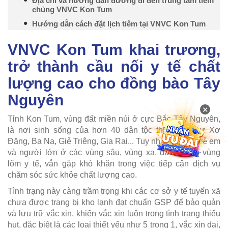
Địa chỉ và hướng dẫn đường đi đến trung tâm tiêm
chủng VNVC Kon Tum
Hướng dẫn cách đặt lịch tiêm tại VNVC Kon Tum
VNVC Kon Tum khai trương,
trở thành cầu nối y tế chất
lượng cao cho đồng bào Tây
Nguyên
×
Tỉnh Kon Tum, vùng đất miền núi ở cực Bắc Tây Nguyên,
là nơi sinh sống của hơn 40 dân tộc thiểu số như Xơ
Đăng, Ba Na, Giẻ Triêng, Gia Rai... Tuy nhiên, nhiều trẻ em
và người lớn ở các vùng sâu, vùng xa, đặc biệt là vùng
lõm y tế, vẫn gặp khó khăn trong việc tiếp cận dịch vụ
chăm sóc sức khỏe chất lượng cao.
Tình trạng này càng trầm trọng khi các cơ sở y tế tuyến xã
chưa được trang bị kho lạnh đạt chuẩn GSP để bảo quản
và lưu trữ vắc xin, khiến vắc xin luôn trong tình trạng thiếu
hụt, đặc biệt là các loại thiết yếu như 5 trong 1, vắc xin dại,