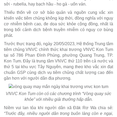
sởi - rubella, hay bạch hầu - ho gà - uốn ván.
Thiếu thốn về cơ sở bảo quản và nguồn cung vắc xin
khiến việc tiêm chủng không kịp thời, đồng nghĩa với nguy
cơ nhiễm bệnh cao, đe dọa sức khỏe cộng đồng, nhất là
trong bối cảnh dịch bệnh truyền nhiễm có nguy cơ bùng
phát.
Trước thực trạng đó, ngày 20/05/2023, Hệ thống Trung tâm
tiêm chủng VNVC chính thức khai trương VNVC Kon Tum
tại số 786 Phan Đình Phùng, phường Quang Trung, TP.
Kon Tum. Đây là trung tâm VNVC thứ 110 trên cả nước và
thứ 5 tại khu vực Tây Nguyên, mang theo kho vắc xin đạt
chuẩn GSP cùng dịch vụ tiêm chủng chất lượng cao đến
gần hơn với người dân địa phương.
VNVC Kon Tum còn có các chương trình “Vòng quay sức
khỏe” với nhiều giải thưởng hấp dẫn.
Niềm vui lan tỏa khi người dân xã Đăk Rơ Wa chia sẻ:
“Trước đây, nhiều người dân trong buôn làng còn e ngại,