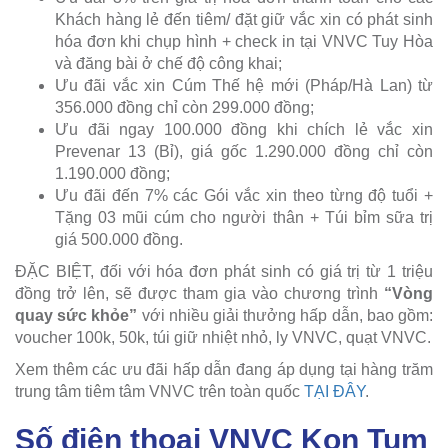
Khách hàng lẻ đến tiêm/ đặt giữ vắc xin có phát sinh
hóa đơn khi chụp hình + check in tại VNVC Tuy Hòa
và đăng bài ở chế độ công khai;
Ưu đãi vắc xin Cúm Thế hệ mới (Pháp/Hà Lan) từ
356.000 đồng chỉ còn 299.000 đồng;
Ưu đãi ngay 100.000 đồng khi chích lẻ vắc xin
Prevenar 13 (Bỉ), giá gốc 1.290.000 đồng chỉ còn
1.190.000 đồng;
Ưu đãi đến 7% các Gói vắc xin theo từng độ tuổi +
Tặng 03 mũi cúm cho người thân + Túi bỉm sữa trị
giá 500.000 đồng.
ĐẶC BIỆT, đối với hóa đơn phát sinh có giá trị từ 1 triệu
đồng trở lên, sẽ được tham gia vào chương trình
“Vòng
quay sức khỏe”
với nhiều giải thưởng hấp dẫn, bao gồm:
voucher 100k, 50k, túi giữ nhiệt nhỏ, ly VNVC, quạt VNVC.
Xem thêm các ưu đãi hấp dẫn đang áp dụng tại hàng trăm
trung tâm tiêm tâm VNVC trên toàn quốc
TẠI ĐÂY
.
Số điện thoại VNVC Kon Tum