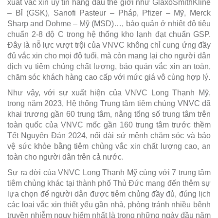
xuất vắc xin uy tín hàng đầu thế giới như GlaxoSmithKline
– Bỉ (GSK), Sanofi Pasteur – Pháp, Pfizer – Mỹ, Merck
Sharp and Dohme – Mỹ (MSD)…, bảo quản ở nhiệt độ tiêu
chuẩn 2-8 độ C trong hệ thống kho lạnh đạt chuẩn GSP.
Đây là nỗ lực vượt trội của VNVC không chỉ cung ứng đầy
đủ vắc xin cho mọi độ tuổi, mà còn mang lại cho người dân
dịch vụ tiêm chủng chất lượng, bảo quản vắc xin an toàn,
chăm sóc khách hàng cao cấp với mức giá vô cùng hợp lý.
Như vậy, với sự xuất hiện của VNVC Long Thạnh Mỹ,
trong năm 2023, Hệ thống Trung tâm tiêm chủng VNVC đã
khai trương gần 60 trung tâm, nâng tổng số trung tâm trên
toàn quốc của VNVC mốc gần 160 trung tâm trước thềm
Tết Nguyên Đán 2024, nối dài sứ mệnh chăm sóc và bảo
vệ sức khỏe bằng tiêm chủng vắc xin chất lượng cao, an
toàn cho người dân trên cả nước.
Sự ra đời của VNVC Long Thạnh Mỹ cùng với 7 trung tâm
tiêm chủng khác tại thành phố Thủ Đức mang đến thêm sự
lựa chọn để người dân được tiêm chủng đầy đủ, đúng lịch
các loại vắc xin thiết yếu gần nhà, phòng tránh nhiều bệnh
truyền nhiễm nguy hiểm nhất là trong những ngày đầu năm