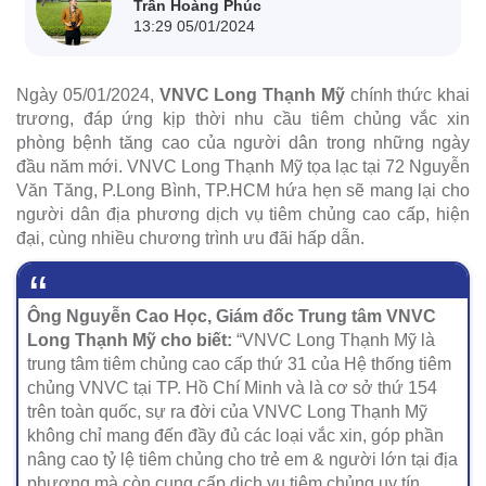
Trần Hoàng Phúc
13:29 05/01/2024
Ngày 05/01/2024,
VNVC Long Thạnh Mỹ
chính thức khai
trương, đáp ứng kịp thời nhu cầu tiêm chủng vắc xin
phòng bệnh tăng cao của người dân trong những ngày
đầu năm mới. VNVC Long Thạnh Mỹ tọa lạc tại 72 Nguyễn
Văn Tăng, P.Long Bình, TP.HCM hứa hẹn sẽ mang lại cho
người dân địa phương dịch vụ tiêm chủng cao cấp, hiện
đại, cùng nhiều chương trình ưu đãi hấp dẫn.
Ông Nguyễn Cao Học, Giám đốc Trung tâm VNVC
Long Thạnh Mỹ cho biết:
“VNVC Long Thạnh Mỹ là
trung tâm tiêm chủng cao cấp thứ 31 của Hệ thống tiêm
chủng VNVC tại TP. Hồ Chí Minh và là cơ sở thứ 154
trên toàn quốc, sự ra đời của VNVC Long Thạnh Mỹ
không chỉ mang đến đầy đủ các loại vắc xin, góp phần
nâng cao tỷ lệ tiêm chủng cho trẻ em & người lớn tại địa
phương mà còn cung cấp dịch vụ tiêm chủng uy tín,