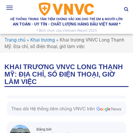
Toggle
navigation
HỆ THỐNG TRUNG TÂM TIÊM CHỦNG VẮC XIN CHO TRẺ EM & NGƯỜI LỚN
AN TOÀN - UY TÍN - CHẤT LƯỢNG HÀNG ĐẦU VIỆT NAM *
* Bình chọn của Vietnam Report 2025
Trang chủ
»
Khai trương
»
Khai trương VNVC Long Thạnh
Mỹ: Địa chỉ, số điện thoại, giờ làm việc
KHAI TRƯƠNG VNVC LONG THẠNH
MỸ: ĐỊA CHỈ, SỐ ĐIỆN THOẠI, GIỜ
LÀM VIỆC
Đăng bởi