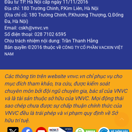
Đầu tư TP. Hà Nội cấp ngày 11/11/2016
Địa chỉ: 180 Trường Chinh, P.Kim Liên, Hà Nội
(Địa chỉ cũ: 180 Trường Chinh, P.Khương Thượng, Q.Đống
Đa, Hà Nội)
Email:
cskh@vnvc.vn
Số điện thoại: 028 7102 6595
Chịu trách nhiệm nội dung: Trần Thanh Hằng
Bản quyền ©2016 thuộc về
CÔNG TY CỔ PHẦN VACXIN VIỆT
NAM
Các thông tin trên website vnvc.vn chỉ phục vụ cho
mục đích tham khảo, tra cứu, được kiểm soát
chuyên môn bởi đội ngũ chuyên gia, bác sĩ của VNVC
và là tài sản thuộc sở hữu của VNVC. Mọi động thái
sao chép chưa được sự chấp thuận chính thức của
VNVC đều là trái phép và vi phạm quy định về Sở
hữu trí tuệ.