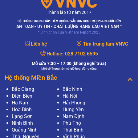
Thành lập từ năm 2017
HỆ THỐNG TRUNG TÂM TIÊM CHỦNG VẮC XIN CHO TRẺ EM & NGƯỜI LỚN
AN TOÀN - UY TÍN - CHẤT LƯỢNG HÀNG ĐẦU VIỆT NAM *
* Bình chọn của Vietnam Report 2025
Liên hệ
Tìm trung tâm VNVC
Hotline:
028 7102 6595
Mở cửa 7:30 – 17:00 (không nghỉ trưa)
Một số Trung tâm có giờ hoạt động riêng
Hệ thống Miền Bắc
Bắc Giang
Bắc Ninh
Điện Biên
Hà Nội
Hà Nam
Hải Phòng
Hoà Bình
Hưng Yên
Lạng Sơn
Nam Định
Ninh Bình
Phú Thọ
Quảng Ninh
Thái Bình
Thái Nguyên
Vĩnh Phúc