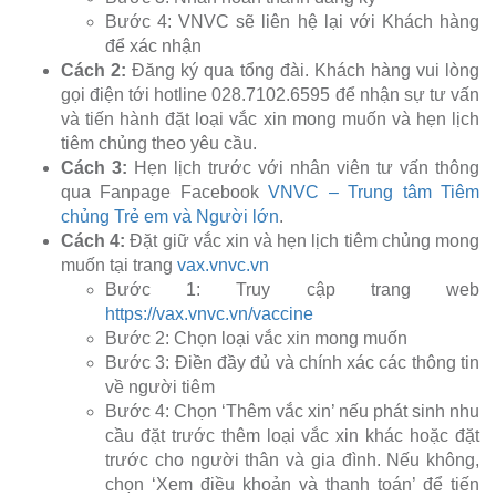
Bước 4: VNVC sẽ liên hệ lại với Khách hàng
để xác nhận
Cách 2:
Đăng ký qua tổng đài. Khách hàng vui lòng
gọi điện tới hotline 028.7102.6595 để nhận sự tư vấn
và tiến hành đặt loại vắc xin mong muốn và hẹn lịch
tiêm chủng theo yêu cầu.
Cách 3:
Hẹn lịch trước với nhân viên tư vấn thông
qua Fanpage Facebook
VNVC – Trung tâm Tiêm
chủng Trẻ em và Người lớn
.
Cách 4:
Đặt giữ vắc xin và hẹn lịch tiêm chủng mong
muốn tại trang
vax.vnvc.vn
Bước 1: Truy cập trang web
https://vax.vnvc.vn/vaccine
Bước 2: Chọn loại vắc xin mong muốn
Bước 3: Điền đầy đủ và chính xác các thông tin
về người tiêm
Bước 4: Chọn ‘Thêm vắc xin’ nếu phát sinh nhu
cầu đặt trước thêm loại vắc xin khác hoặc đặt
trước cho người thân và gia đình. Nếu không,
chọn ‘Xem điều khoản và thanh toán’ để tiến