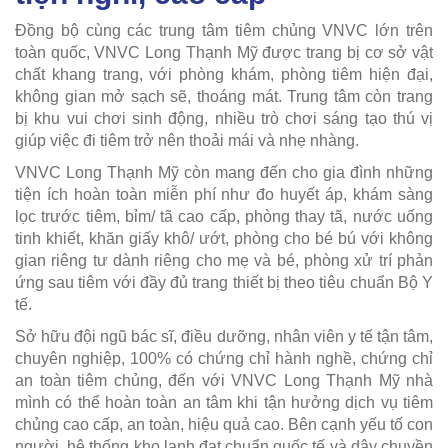
Đồng bộ cùng các trung tâm tiêm chủng VNVC lớn trên
toàn quốc, VNVC Long Thạnh Mỹ được trang bị cơ sở vật
chất khang trang, với phòng khám, phòng tiêm hiện đại,
không gian mở sạch sẽ, thoáng mát. Trung tâm còn trang
bị khu vui chơi sinh động, nhiều trò chơi sáng tạo thú vị
giúp việc đi tiêm trở nên thoải mái và nhẹ nhàng.
VNVC Long Thạnh Mỹ còn mang đến cho gia đình những
tiện ích hoàn toàn miễn phí như đo huyết áp, khám sàng
lọc trước tiêm, bỉm/ tã cao cấp, phòng thay tã, nước uống
tinh khiết, khăn giấy khô/ ướt, phòng cho bé bú với không
gian riêng tư dành riêng cho mẹ và bé, phòng xử trí phản
ứng sau tiêm với đầy đủ trang thiết bị theo tiêu chuẩn Bộ Y
tế.
Sở hữu đội ngũ bác sĩ, điều dưỡng, nhân viên y tế tận tâm,
chuyên nghiệp, 100% có chứng chỉ hành nghề, chứng chỉ
an toàn tiêm chủng, đến với VNVC Long Thạnh Mỹ nhà
mình có thể hoàn toàn an tâm khi tận hưởng dịch vụ tiêm
chủng cao cấp, an toàn, hiệu quả cao. Bên cạnh yếu tố con
người, hệ thống kho lạnh đạt chuẩn quốc tế và dây chuyền