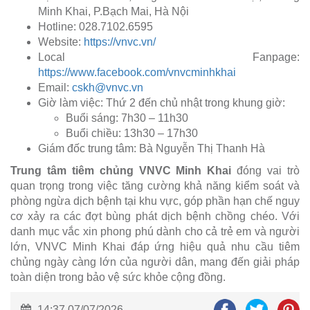
Minh Khai, P.Bạch Mai, Hà Nội
Hotline: 028.7102.6595
Website:
https://vnvc.vn/
Local Fanpage:
https://www.facebook.com/vnvcminhkhai
Email:
cskh@vnvc.vn
Giờ làm việc: Thứ 2 đến chủ nhật trong khung giờ:
Buổi sáng: 7h30 – 11h30
Buổi chiều: 13h30 – 17h30
Giám đốc trung tâm: Bà Nguyễn Thị Thanh Hà
Trung tâm tiêm chủng VNVC Minh Khai
đóng vai trò
quan trọng trong việc tăng cường khả năng kiểm soát và
phòng ngừa dịch bệnh tại khu vực, góp phần hạn chế nguy
cơ xảy ra các đợt bùng phát dịch bệnh chồng chéo. Với
danh mục vắc xin phong phú dành cho cả trẻ em và người
lớn, VNVC Minh Khai đáp ứng hiệu quả nhu cầu tiêm
chủng ngày càng lớn của người dân, mang đến giải pháp
toàn diện trong bảo vệ sức khỏe cộng đồng.
14:37 07/07/2026