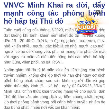
VNVC Minh Khai ra đời, đẩy
mạnh công tác phòng bệnh
×
hô hấp tại Thủ đô
Tuần cuối cùng của tháng 3/2023, miền Bắc đột ngột đón
đợt không khí lạnh, khiến nền nhiệt độ tại Hà Nội xuống
đến 19 - 20 độ C. Trời lạnh đột ngột kèm mưa vừa, mưa
nhỏ khiến nhiều người, đặc biệt là trẻ nhỏ, người cao tuổi,
người có hệ đề kháng yếu, phụ nữ mang thai phải đối mặt
với nguy cơ mắc và diễn tiến nặng bởi các bệnh hô hấp
như Cúm, viêm phổi, ho gà, RSV...
Nhằm giảm tối đa tỷ lệ mắc và diễn tiến nặng của bệnh
truyền nhiễm, khống chế kịp thời và hạn chế nguy cơ dịch
bệnh bùng phát, chăm sóc sức khỏe người dân và góp
phần thúc đẩy kinh tế – xã hội, ngày 02/04/2023, VNVC
Minh Khai chính thức khai trương mang về cho người dân
Thủ đô kho vắc xin cùng dịch vụ tiêm chủng chất lượng,
kịp thời phòng bệnh trong bối cảnh bệnh truyền nhiễm đe
dọa bùng phát, nhiều nơi vắc xin khan hiếm.