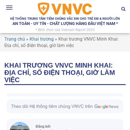
Toggle
navigation
HỆ THỐNG TRUNG TÂM TIÊM CHỦNG VẮC XIN CHO TRẺ EM & NGƯỜI LỚN
AN TOÀN - UY TÍN - CHẤT LƯỢNG HÀNG ĐẦU VIỆT NAM *
* Bình chọn của Vietnam Report 2025
Trang chủ
»
Khai trương
»
Khai trương VNVC Minh Khai:
Địa chỉ, số điện thoại, giờ làm việc
KHAI TRƯƠNG VNVC MINH KHAI:
ĐỊA CHỈ, SỐ ĐIỆN THOẠI, GIỜ LÀM
VIỆC
Đăng bởi