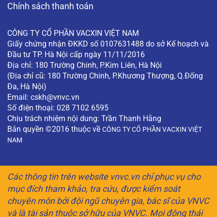
Chính sách thanh toán
CÔNG TY CỔ PHẦN VACXIN VIỆT NAM
Giấy chứng nhận ĐKKD số 0107631488 do sở Kế hoạch và
Đầu tư TP. Hà Nội cấp ngày 11/11/2016
Địa chỉ: 180 Trường Chinh, P.Kim Liên, Hà Nội
(Địa chỉ cũ: 180 Trường Chinh, P.Khương Thượng, Q.Đống
Đa, Hà Nội)
Email:
cskh@vnvc.vn
Số điện thoại: 028 7102 6595
Chịu trách nhiệm nội dung: Trần Thanh Hằng
Bản quyền ©2016 thuộc về
CÔNG TY CỔ PHẦN VACXIN VIỆT
NAM
Các thông tin trên website vnvc.vn chỉ phục vụ cho
mục đích tham khảo, tra cứu, được kiểm soát
chuyên môn bởi đội ngũ chuyên gia, bác sĩ của VNVC
và là tài sản thuộc sở hữu của VNVC. Mọi động thái