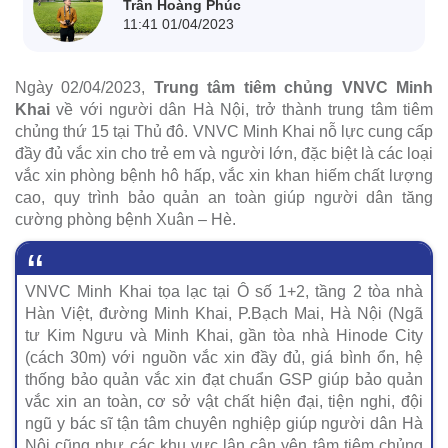
Trần Hoàng Phúc
11:41 01/04/2023
Ngày 02/04/2023,
Trung tâm tiêm chủng VNVC Minh
Khai
về với người dân Hà Nội, trở thành trung tâm tiêm
chủng thứ 15 tại Thủ đô. VNVC Minh Khai nỗ lực cung cấp
đầy đủ vắc xin cho trẻ em và người lớn, đặc biệt là các loại
vắc xin phòng bệnh hô hấp, vắc xin khan hiếm chất lượng
cao, quy trình bảo quản an toàn giúp người dân tăng
cường phòng bệnh Xuân – Hè.
VNVC Minh Khai tọa lạc tại Ô số 1+2, tầng 2 tòa nhà
Hàn Việt, đường Minh Khai, P.Bạch Mai, Hà Nội (Ngã
tư Kim Ngưu và Minh Khai, gần tòa nhà Hinode City
(cách 30m) với nguồn vắc xin đầy đủ, giá bình ổn, hệ
thống bảo quản vắc xin đạt chuẩn GSP giúp bảo quản
vắc xin an toàn, cơ sở vật chất hiện đại, tiện nghi, đội
ngũ y bác sĩ tận tâm chuyên nghiệp giúp người dân Hà
Nội cũng như các khu vực lân cận yên tâm tiêm chủng