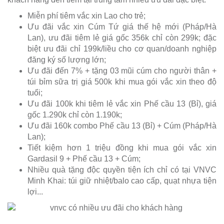
Miễn phí tiêm vắc xin Lao cho trẻ;
Ưu đãi vắc xin Cúm Tứ giá thế hệ mới (Pháp/Hà
Lan), ưu đãi tiêm lẻ giá gốc 356k chỉ còn 299k; đặc
biệt ưu đãi chỉ 199k/liều cho cơ quan/doanh nghiệp
đăng ký số lượng lớn;
Ưu đãi đến 7% + tặng 03 mũi cúm cho người thân +
túi bỉm sữa trị giá 500k khi mua gói vắc xin theo độ
tuổi;
Ưu đãi 100k khi tiêm lẻ vắc xin Phế cầu 13 (Bỉ), giá
gốc 1.290k chỉ còn 1.190k;
Ưu đãi 160k combo Phế cầu 13 (Bỉ) + Cúm (Pháp/Hà
Lan);
Tiết kiệm hơn 1 triệu đồng khi mua gói vắc xin
Gardasil 9 + Phế cầu 13 + Cúm;
Nhiều quà tặng độc quyền tiện ích chỉ có tại VNVC
Minh Khai: túi giữ nhiệt/balo cao cấp, quạt nhựa tiện
lợi...