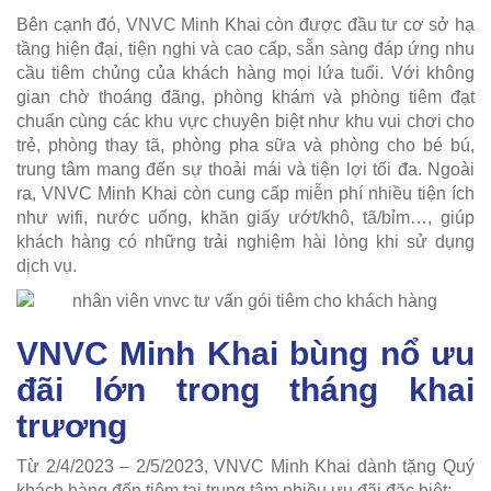
Bên cạnh đó, VNVC Minh Khai còn được đầu tư cơ sở hạ
tầng hiện đại, tiện nghi và cao cấp, sẵn sàng đáp ứng nhu
cầu tiêm chủng của khách hàng mọi lứa tuổi. Với không
gian chờ thoáng đãng, phòng khám và phòng tiêm đạt
chuẩn cùng các khu vực chuyên biệt như khu vui chơi cho
trẻ, phòng thay tã, phòng pha sữa và phòng cho bé bú,
trung tâm mang đến sự thoải mái và tiện lợi tối đa. Ngoài
ra, VNVC Minh Khai còn cung cấp miễn phí nhiều tiện ích
như wifi, nước uống, khăn giấy ướt/khô, tã/bỉm…, giúp
khách hàng có những trải nghiệm hài lòng khi sử dụng
dịch vụ.
VNVC Minh Khai bùng nổ ưu
đãi lớn trong tháng khai
trương
Từ 2/4/2023 – 2/5/2023, VNVC Minh Khai dành tặng Quý
khách hàng đến tiêm tại trung tâm nhiều ưu đãi đặc biệt: