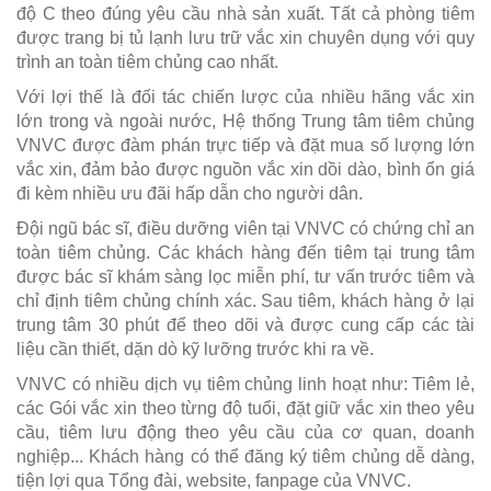
độ C theo đúng yêu cầu nhà sản xuất. Tất cả phòng tiêm
được trang bị tủ lạnh lưu trữ vắc xin chuyên dụng với quy
trình an toàn tiêm chủng cao nhất.
Với lợi thế là đối tác chiến lược của nhiều hãng vắc xin
lớn trong và ngoài nước, Hệ thống Trung tâm tiêm chủng
VNVC được đàm phán trực tiếp và đặt mua số lượng lớn
vắc xin, đảm bảo được nguồn vắc xin dồi dào, bình ổn giá
đi kèm nhiều ưu đãi hấp dẫn cho người dân.
Đội ngũ bác sĩ, điều dưỡng viên tại VNVC có chứng chỉ an
toàn tiêm chủng. Các khách hàng đến tiêm tại trung tâm
được bác sĩ khám sàng lọc miễn phí, tư vấn trước tiêm và
chỉ định tiêm chủng chính xác. Sau tiêm, khách hàng ở lại
trung tâm 30 phút để theo dõi và được cung cấp các tài
liệu cần thiết, dặn dò kỹ lưỡng trước khi ra về.
VNVC có nhiều dịch vụ tiêm chủng linh hoạt như: Tiêm lẻ,
các Gói vắc xin theo từng độ tuổi, đặt giữ vắc xin theo yêu
cầu, tiêm lưu động theo yêu cầu của cơ quan, doanh
nghiệp... Khách hàng có thể đăng ký tiêm chủng dễ dàng,
tiện lợi qua Tổng đài, website, fanpage của VNVC.