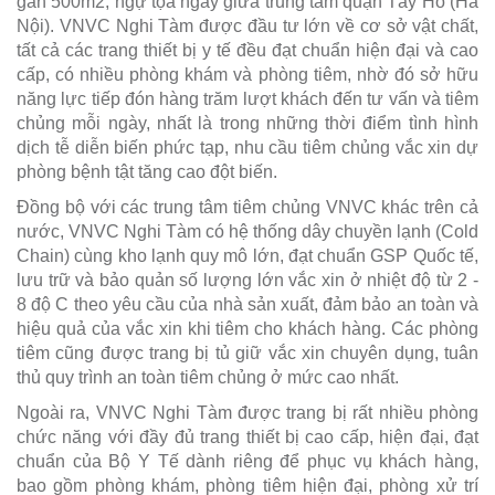
gần 500m2, ngự tọa ngay giữa trung tâm quận Tây Hồ (Hà
Nội). VNVC Nghi Tàm được đầu tư lớn về cơ sở vật chất,
tất cả các trang thiết bị y tế đều đạt chuẩn hiện đại và cao
cấp, có nhiều phòng khám và phòng tiêm, nhờ đó sở hữu
năng lực tiếp đón hàng trăm lượt khách đến tư vấn và tiêm
chủng mỗi ngày, nhất là trong những thời điểm tình hình
dịch tễ diễn biến phức tạp, nhu cầu tiêm chủng vắc xin dự
phòng bệnh tật tăng cao đột biến.
Đồng bộ với các trung tâm tiêm chủng VNVC khác trên cả
nước, VNVC Nghi Tàm có hệ thống dây chuyền lạnh (Cold
Chain) cùng kho lạnh quy mô lớn, đạt chuẩn GSP Quốc tế,
lưu trữ và bảo quản số lượng lớn vắc xin ở nhiệt độ từ 2 -
8 độ C theo yêu cầu của nhà sản xuất, đảm bảo an toàn và
hiệu quả của vắc xin khi tiêm cho khách hàng. Các phòng
tiêm cũng được trang bị tủ giữ vắc xin chuyên dụng, tuân
thủ quy trình an toàn tiêm chủng ở mức cao nhất.
Ngoài ra, VNVC Nghi Tàm được trang bị rất nhiều phòng
chức năng với đầy đủ trang thiết bị cao cấp, hiện đại, đạt
chuẩn của Bộ Y Tế dành riêng để phục vụ khách hàng,
bao gồm phòng khám, phòng tiêm hiện đại, phòng xử trí