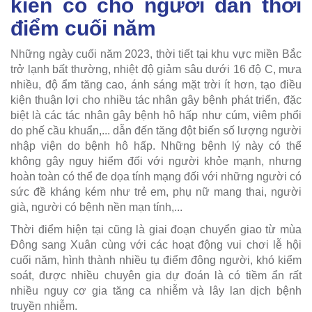
kiên cố cho người dân thời
điểm cuối năm
Những ngày cuối năm 2023, thời tiết tại khu vực miền Bắc
trở lạnh bất thường, nhiệt độ giảm sâu dưới 16 độ C, mưa
nhiều, độ ẩm tăng cao, ánh sáng mặt trời ít hơn, tạo điều
kiện thuận lợi cho nhiều tác nhân gây bệnh phát triển, đặc
biệt là các tác nhân gây bệnh hô hấp như cúm, viêm phổi
do phế cầu khuẩn,... dẫn đến tăng đột biến số lượng người
nhập viện do bệnh hô hấp. Những bệnh lý này có thể
không gây nguy hiểm đối với người khỏe mạnh, nhưng
hoàn toàn có thể đe dọa tính mạng đối với những người có
sức đề kháng kém như trẻ em, phụ nữ mang thai, người
già, người có bệnh nền mạn tính,...
Thời điểm hiện tại cũng là giai đoạn chuyển giao từ mùa
Đông sang Xuân cùng với các hoạt động vui chơi lễ hội
cuối năm, hình thành nhiều tụ điểm đông người, khó kiểm
soát, được nhiều chuyên gia dự đoán là có tiềm ẩn rất
nhiều nguy cơ gia tăng ca nhiễm và lây lan dịch bệnh
truyền nhiễm.