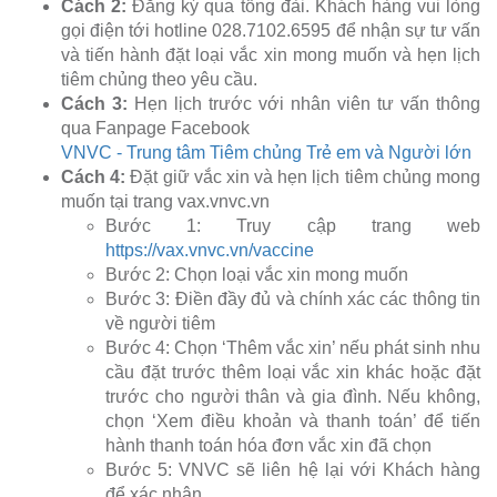
Cách 2:
Đăng ký qua tổng đài. Khách hàng vui lòng
gọi điện tới hotline 028.7102.6595 để nhận sự tư vấn
và tiến hành đặt loại vắc xin mong muốn và hẹn lịch
tiêm chủng theo yêu cầu.
Cách 3:
Hẹn lịch trước với nhân viên tư vấn thông
qua Fanpage Facebook
VNVC - Trung tâm Tiêm chủng Trẻ em và Người lớn
Cách 4:
Đặt giữ vắc xin và hẹn lịch tiêm chủng mong
muốn tại trang vax.vnvc.vn
Bước 1: Truy cập trang web
https://vax.vnvc.vn/vaccine
Bước 2: Chọn loại vắc xin mong muốn
Bước 3: Điền đầy đủ và chính xác các thông tin
về người tiêm
Bước 4: Chọn ‘Thêm vắc xin’ nếu phát sinh nhu
cầu đặt trước thêm loại vắc xin khác hoặc đặt
trước cho người thân và gia đình. Nếu không,
chọn ‘Xem điều khoản và thanh toán’ để tiến
hành thanh toán hóa đơn vắc xin đã chọn
Bước 5: VNVC sẽ liên hệ lại với Khách hàng
để xác nhận