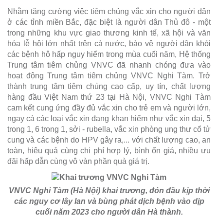
Nhằm tăng cường việc tiêm chủng vắc xin cho người dân
ở các tỉnh miền Bắc, đặc biệt là người dân Thủ đô - một
trong những khu vực giao thương kinh tế, xã hội và văn
hóa lễ hội lớn nhất trên cả nước, bảo vệ người dân khỏi
các bệnh hô hấp nguy hiểm trong mùa cuối năm, Hệ thống
Trung tâm tiêm chủng VNVC đã nhanh chóng đưa vào
hoạt động Trung tâm tiêm chủng VNVC Nghi Tàm. Trở
thành trung tâm tiêm chủng cao cấp, uy tín, chất lượng
hàng đầu Việt Nam thứ 23 tại Hà Nội, VNVC Nghi Tàm
cam kết cung ứng đầy đủ vắc xin cho trẻ em và người lớn,
ngay cả các loại vắc xin đang khan hiếm như vắc xin dại, 5
trong 1, 6 trong 1, sởi - rubella, vắc xin phòng ung thư cổ tử
cung và các bệnh do HPV gây ra,... với chất lượng cao, an
toàn, hiệu quả cùng chi phí hợp lý, bình ổn giá, nhiều ưu
đãi hấp dẫn cùng vô vàn phần quà giá trị.
VNVC Nghi Tàm (Hà Nội) khai trương, đón đầu kịp thời
các nguy cơ lây lan và bùng phát dịch bệnh vào dịp
cuối năm 2023 cho người dân Hà thành.