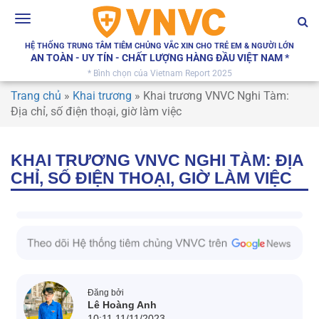
Toggle
navigation
HỆ THỐNG TRUNG TÂM TIÊM CHỦNG VẮC XIN CHO TRẺ EM & NGƯỜI LỚN
AN TOÀN - UY TÍN - CHẤT LƯỢNG HÀNG ĐẦU VIỆT NAM *
* Bình chọn của Vietnam Report 2025
Trang chủ
»
Khai trương
»
Khai trương VNVC Nghi Tàm:
Địa chỉ, số điện thoại, giờ làm việc
KHAI TRƯƠNG VNVC NGHI TÀM: ĐỊA
CHỈ, SỐ ĐIỆN THOẠI, GIỜ LÀM VIỆC
Đăng bởi
Lê Hoàng Anh
10:11 11/11/2023