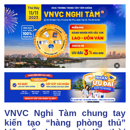
×
VNVC Nghi Tàm chung tay
kiến tạo “hàng phòng thủ”