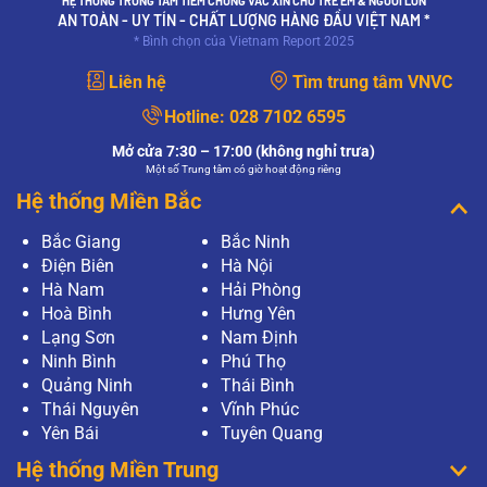
HỆ THỐNG TRUNG TÂM TIÊM CHỦNG VẮC XIN CHO TRẺ EM & NGƯỜI LỚN
AN TOÀN - UY TÍN - CHẤT LƯỢNG HÀNG ĐẦU VIỆT NAM *
* Bình chọn của Vietnam Report 2025
Liên hệ
Tìm trung tâm VNVC
Hotline:
028 7102 6595
Mở cửa 7:30 – 17:00 (không nghỉ trưa)
Một số Trung tâm có giờ hoạt động riêng
Hệ thống Miền Bắc
Bắc Giang
Bắc Ninh
Điện Biên
Hà Nội
Hà Nam
Hải Phòng
Hoà Bình
Hưng Yên
Lạng Sơn
Nam Định
Ninh Bình
Phú Thọ
Quảng Ninh
Thái Bình
Thái Nguyên
Vĩnh Phúc
Yên Bái
Tuyên Quang
Hệ thống Miền Trung