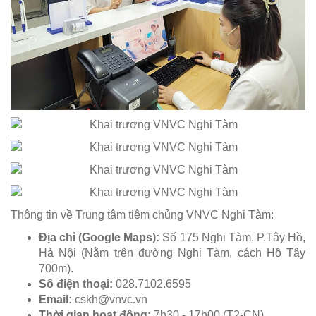
Thông tin về Trung tâm tiêm chủng VNVC Nghi Tàm:
Địa chỉ (Google Maps):
Số 175 Nghi Tàm, P.Tây Hồ,
Hà Nội (
Nằm trên đường Nghi Tàm, cách Hồ Tây
700m
).
Số điện thoại:
028.7102.6595
Email:
cskh@vnvc.vn
Thời gian hoạt động:
7h30 - 17h00 (T2-CN)