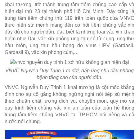
khai trương, trở thành trung tâm tiêm chủng cao cấp và
hiện đại thứ 23 tại thành phố Hồ Chí Minh. Đây cũng là
trung tâm tiêm chủng thứ 119 trên toàn quốc của VNVC
thực hiện sứ mệnh mang đến cơ hội tiêm chủng vắc xin
đầy đủ cho người dân, đặc biệt là những loại vắc xin khan
hiếm như Dại, vắc xin phòng ung thư cổ tử cung, ung thư
hậu môn, ung thư hầu họng do virus HPV (Gardasil,
Gardasil 9), vắc xin phòng cúm,…
VNVC Nguyễn Duy Trinh 1 ra đời, đáp ứng nhu cầu phòng
bệnh tăng cao của người dân.
VNVC Nguyễn Duy Trinh 1 khai trương là cột mốc khẳng
định cho sự cố gắng không ngừng nghỉ nối tiếp sứ mệnh
theo chuẩn chất lượng dịch vụ, chuyên môn, quy mô và
quy trình tiêm chủng vắc xin an toàn của toàn hệ thống
trung tâm tiêm chủng VNVC tại TP.HCM nói riêng và cả
nước nói chung.