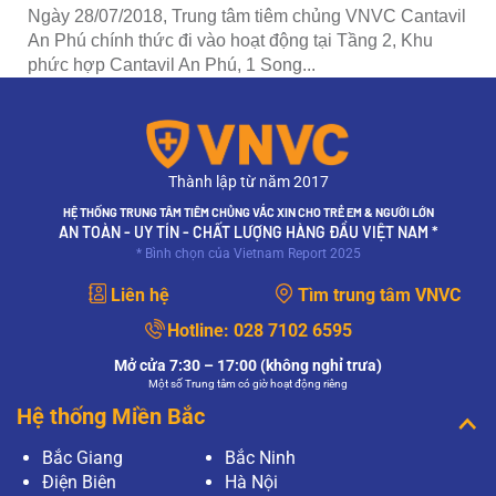
Ngày 28/07/2018, Trung tâm tiêm chủng VNVC Cantavil
An Phú chính thức đi vào hoạt động tại Tầng 2, Khu
phức hợp Cantavil An Phú, 1 Song...
Thành lập từ năm 2017
HỆ THỐNG TRUNG TÂM TIÊM CHỦNG VẮC XIN CHO TRẺ EM & NGƯỜI LỚN
AN TOÀN - UY TÍN - CHẤT LƯỢNG HÀNG ĐẦU VIỆT NAM *
* Bình chọn của Vietnam Report 2025
Liên hệ
Tìm trung tâm VNVC
Hotline:
028 7102 6595
Mở cửa 7:30 – 17:00 (không nghỉ trưa)
Một số Trung tâm có giờ hoạt động riêng
Hệ thống Miền Bắc
Bắc Giang
Bắc Ninh
Điện Biên
Hà Nội