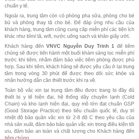
chuẩn y tế.
Ngoài ra, trung tâm còn có phòng pha sữa, phòng cho bé
bú và phòng thay tã cho bé. Để đáp ứng nhu cầu của
khách hàng, trung tâm cũng cung cấp miễn phí các tiện ích
khác như bỉm/ tã, wifi, nước uống sạch và khăn giấy ướt.
Khách hàng đến
VNVC Nguyễn Duy Trinh 1
để tiêm
chủng sẽ được tiến hành một buổi khám sàng lọc miễn phí
trước khi tiêm, nhằm đảm bảo việc tiêm phòng được phù
hợp. Sau khi tiêm, khách hàng sẽ được yêu cầu ở lại trung
tâm trong vòng 30 phút để được theo dõi sức khỏe và
nhận hướng dẫn cần thiết trước khi ra về.
Toàn bộ vắc xin tại trung tâm đều được trang bị đầy đủ
thiết bị y tế hiện đại, hệ thống dây chuyền lạnh (Cold
Chain) và kho lạnh hiện đại, quy mô lớn đạt chuẩn GSP
(Good Storage Practice) theo tiêu chuẩn quốc tế, duy trì
nhiệt độ bảo quản vắc xin từ 2-8 độ C theo yêu cầu của
nhà sản xuất, đảm bảo bảo quản vắc xin trong điều kiện tối
ưu, đảm bảo an toàn và chất lượng cho Khách hàng đến
tiêm chủng.