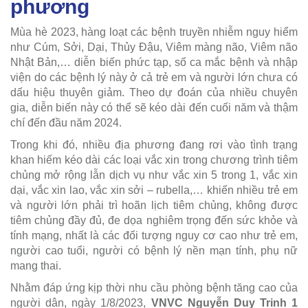
phương
Mùa hè 2023, hàng loạt các bệnh truyền nhiễm nguy hiểm
như Cúm, Sởi, Dại, Thủy Đậu, Viêm màng não, Viêm não
Nhật Bản,… diễn biến phức tạp, số ca mắc bệnh và nhập
viện do các bệnh lý này ở cả trẻ em và người lớn chưa có
dấu hiệu thuyên giảm. Theo dự đoán của nhiều chuyên
gia, diễn biến này có thể sẽ kéo dài đến cuối năm và thậm
chí đến đầu năm 2024.
Trong khi đó, nhiều địa phương đang rơi vào tình trạng
khan hiếm kéo dài các loại vắc xin trong chương trình tiêm
chủng mở rộng lẫn dịch vụ như vắc xin 5 trong 1, vắc xin
dại, vắc xin lao, vắc xin sởi – rubella,… khiến nhiều trẻ em
và người lớn phải trì hoãn lịch tiêm chủng, không được
tiêm chủng đầy đủ, đe dọa nghiêm trọng đến sức khỏe và
tính mạng, nhất là các đối tượng nguy cơ cao như trẻ em,
người cao tuổi, người có bệnh lý nền mạn tính, phụ nữ
mang thai.
Nhằm đáp ứng kịp thời nhu cầu phòng bệnh tăng cao của
người dân, ngày 1/8/2023,
VNVC Nguyễn Duy Trinh 1