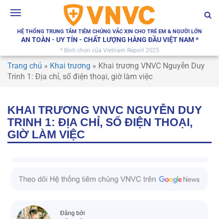
Toggle
navigation
HỆ THỐNG TRUNG TÂM TIÊM CHỦNG VẮC XIN CHO TRẺ EM & NGƯỜI LỚN
AN TOÀN - UY TÍN - CHẤT LƯỢNG HÀNG ĐẦU VIỆT NAM *
* Bình chọn của Vietnam Report 2025
Trang chủ
»
Khai trương
»
Khai trương VNVC Nguyễn Duy
Trinh 1: Địa chỉ, số điện thoại, giờ làm việc
KHAI TRƯƠNG VNVC NGUYỄN DUY
TRINH 1: ĐỊA CHỈ, SỐ ĐIỆN THOẠI,
GIỜ LÀM VIỆC
Đăng bởi