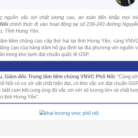
 nguồn vắc xin chất lượng cao, an toàn đến khắp mọi m
Nối
chính thức đi vào hoạt động tại số 239-243 đường Nguy
o, Tỉnh Hưng Yên.
tâm tiêm chủng cao cấp thứ hai tại tỉnh Hưng Yên, cùng VN
tăng cao của hàng trăm hộ gia đình tại địa phương với nguồn v
n trong kho lạnh đạt chuẩn quốc tế GSP.
, Giám đốc Trung tâm tiêm chủng VNVC Phố Nối
: “Cùng v
 Nối có cơ sở vật chất hiện đại, có kho vắc xin đạt chuẩn GSP
c biệt cam kết cung ứng đủ vắc xin với số lượng lớn và chất lư
n tỉnh Hưng Yên”.