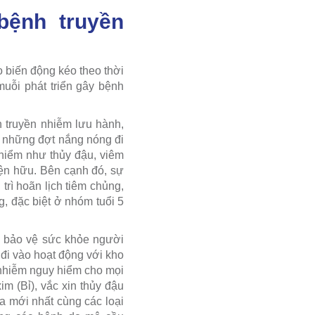
bệnh truyền
 biến động kéo theo thời
muỗi phát triển gây bệnh
h truyền nhiễm lưu hành,
a những đợt nắng nóng đi
hiểm như thủy đậu, viêm
iện hữu. Bên cạnh đó, sự
trì hoãn lịch tiêm chủng,
, đặc biệt ở nhóm tuổi 5
g bảo vệ sức khỏe người
đi vào hoạt động với kho
 nhiễm nguy hiểm cho mọi
im (Bỉ), vắc xin thủy đậu
ùa mới nhất cùng các loại