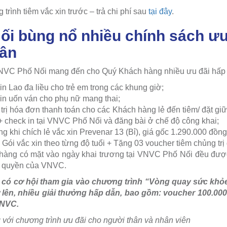
trình tiêm vắc xin trước – trả chi phí sau
tại đây
.
i bùng nổ nhiều chính sách ưu
dân
VNVC Phố Nối mang đến cho Quý Khách hàng nhiều ưu đãi hấp
in Lao đa liều cho trẻ em trong các khung giờ;
xin uốn ván cho phụ nữ mang thai;
 trị hóa đơn thanh toán cho các Khách hàng lẻ đến tiêm/ đặt giữ
+ check in tại VNVC Phố Nối và đăng bài ở chế độ công khai;
g khi chích lẻ vắc xin Prevenar 13 (Bỉ), giá gốc 1.290.000 đồn
Gói vắc xin theo từng độ tuổi + Tặng 03 voucher tiêm chủng trị
 hàng có mặt vào ngày khai trương tại VNVC Phố Nối đều đượ
c quyền của VNVC.
có cơ hội tham gia vào chương trình “Vòng quay sức khỏ
ở lên, nhiều giải thưởng hấp dẫn, bao gồm: voucher 100.000đ
VNVC.
 với chương trình ưu đãi cho người thân và nhân viên