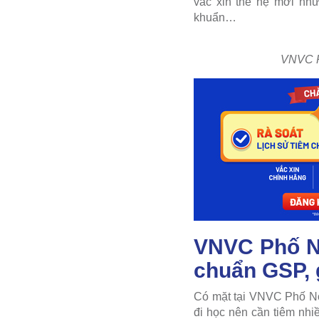
vắc xin thế hệ mới như
khuẩn…
VNVC Ph
VNVC Phố Nố
chuẩn GSP, g
Có mặt tại VNVC Phố Nối
đi học nên cần tiêm nhi