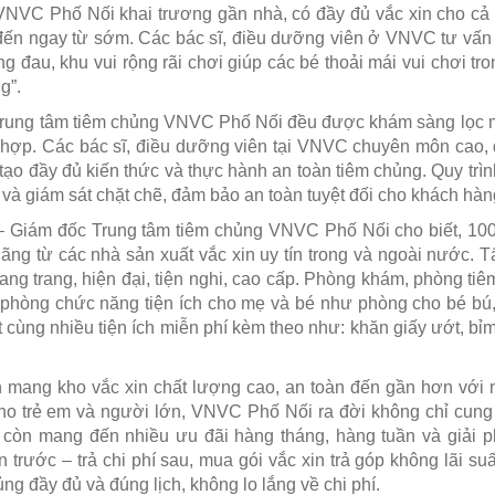
VNVC Phố Nối khai trương gần nhà, có đầy đủ vắc xin cho cả 
đến ngay từ sớm. Các bác sĩ, điều dưỡng viên ở VNVC tư vấn r
g đau, khu vui rộng rãi chơi giúp các bé thoải mái vui chơi tro
g”.
Trung tâm tiêm chủng VNVC Phố Nối đều được khám sàng lọc m
ù hợp. Các bác sĩ, điều dưỡng viên tại VNVC chuyên môn cao,
tạo đầy đủ kiến thức và thực hành an toàn tiêm chủng. Quy trình
và giám sát chặt chẽ, đảm bảo an toàn tuyệt đối cho khách hàn
Giám đốc Trung tâm tiêm chủng VNVC Phố Nối cho biết, 100
ng từ các nhà sản xuất vắc xin uy tín trong và ngoài nước. T
ang trang, hiện đại, tiện nghi, cao cấp. Phòng khám, phòng tiêm
u phòng chức năng tiện ích cho mẹ và bé như phòng cho bé bú
t cùng nhiều tiện ích miễn phí kèm theo như: khăn giấy ướt, bỉm/
nh mang kho vắc xin chất lượng cao, an toàn đến gần hơn với
ho trẻ em và người lớn, VNVC Phố Nối ra đời không chỉ cung
 còn mang đến nhiều ưu đãi hàng tháng, hàng tuần và giải p
 trước – trả chi phí sau, mua gói vắc xin trả góp không lãi suấ
g đầy đủ và đúng lịch, không lo lắng về chi phí.