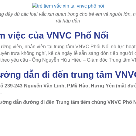
đầy đủ các loại vắc xin quan trọng cho trẻ em và người lớn, n
rất hấp dẫn
àm việc của VNVC Phố Nối
dưỡng viên, nhân viên tại trung tâm VNVC Phối Nối nỗ lực hoạt
yên trưa không nghỉ, kể cả ngày lễ sẵn sàng đón tiếp người
n theo yêu cầu - Ông Nguyễn Hữu Hiếu – Giám đốc Trung tâm V
hướng dẫn đi đến trung tâm VNV
ố 239-243 Nguyễn Văn Linh, P.Mỹ Hào, Hưng Yên (m
ặt đư
.
ướng dẫn đường đi đến Trung tâm tiêm chủng VNVC Phố N