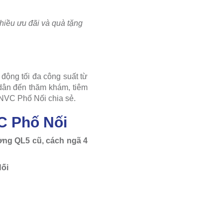
hiều ưu đãi và quà tặng
 động tối đa công suất từ
 dân đến thăm khám, tiêm
NVC Phố Nối chia sẻ.
C Phố Nối
ờng QL5 cũ, cách ngã 4
ối