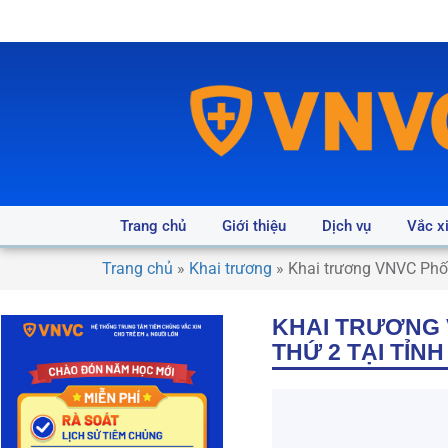
Trang chủ
Giới thiệu
Dịch vụ
Vắc x
Trang chủ
»
Khai trương
»
Khai trương VNVC Phố 
KHAI TRƯƠNG 
THỨ 2 TẠI TỈN