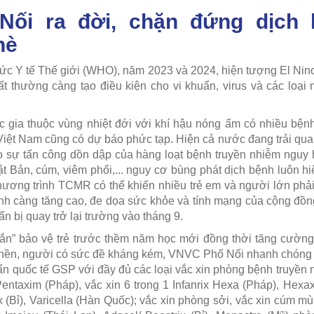
ối ra đời, chặn đứng dịch 
hè
ức Y tế Thế giới (WHO), năm 2023 và 2024, hiện tượng El Nino
bất thường càng tạo điều kiện cho vi khuẩn, virus và các loại 
 gia thuộc vùng nhiệt đới với khí hậu nóng ẩm có nhiều bện
 Việt Nam cũng có dự báo phức tạp. Hiện cả nước đang trải qu
 sự tấn công dồn dập của hàng loạt bệnh truyền nhiễm nguy 
 Bản, cúm, viêm phổi,... nguy cơ bùng phát dịch bệnh luôn h
chương trình TCMR có thể khiến nhiều trẻ em và người lớn phải 
h càng tăng cao, đe dọa sức khỏe và tính mạng của cộng đồng
ẩn bị quay trở lại trường vào tháng 9.
chắn” bảo vệ trẻ trước thềm năm học mới đồng thời tăng cườn
 nền, người có sức đề kháng kém, VNVC Phố Nối nhanh chóng 
huẩn quốc tế GSP với đầy đủ các loại vắc xin phòng bệnh truyền
Pentaxim (Pháp), vắc xin 6 trong 1 Infanrix Hexa (Pháp), Hexax
ix (Bỉ), Varicella (Hàn Quốc); vắc xin phòng sởi, vắc xin cúm m