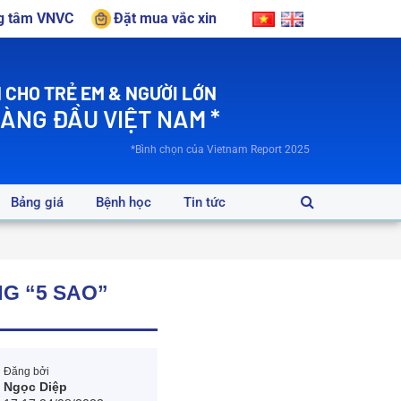
ng tâm VNVC
Đặt mua vắc xin
 CHO TRẺ EM & NGƯỜI LỚN
HÀNG ĐẦU VIỆT NAM *
*Bình chọn của Vietnam Report 2025
Bảng giá
Bệnh học
Tin tức
G “5 SAO”
Đăng bởi
Ngọc Diệp