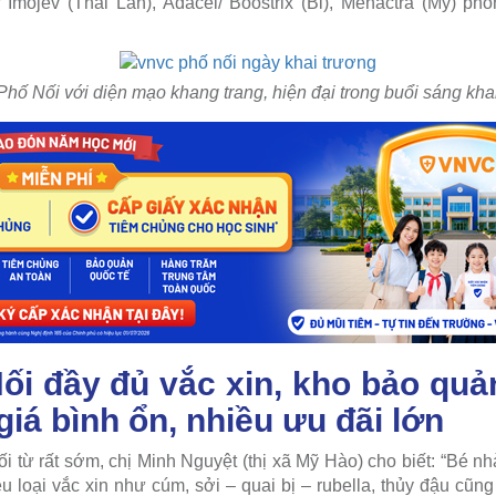
 Imojev (Thái Lan), Adacel/ Boostrix (Bỉ), Menactra (Mỹ) p
ố Nối với diện mạo khang trang, hiện đại trong buổi sáng kha
i đầy đủ vắc xin, kho bảo quản
iá bình ổn, nhiều ưu đãi lớn
 từ rất sớm, chị Minh Nguyệt (thị xã Mỹ Hào) cho biết: “Bé nhà
ều loại vắc xin như cúm, sởi – quai bị – rubella, thủy đậu cũn