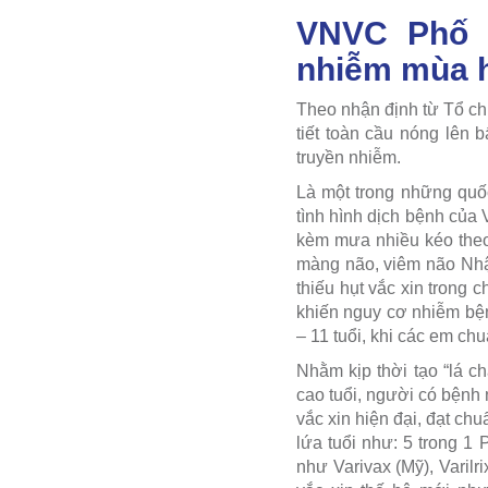
VNVC Phố N
nhiễm mùa 
Theo nhận định từ Tổ ch
tiết toàn cầu nóng lên 
truyền nhiễm.
Là một trong những quốc
tình hình dịch bệnh của
kèm mưa nhiều kéo theo
màng não, viêm não Nhật
thiếu hụt vắc xin trong 
khiến nguy cơ nhiễm bện
– 11 tuổi, khi các em chu
Nhằm kịp thời tạo “lá 
cao tuổi, người có bệnh
vắc xin hiện đại, đạt c
lứa tuổi như: 5 trong 1 
như Varivax (Mỹ), Varilr