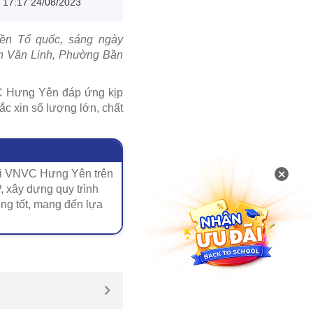
17:17 24/08/2023
iền Tổ quốc, sáng ngày
ễn Văn Linh, Phường Bần
VC Hưng Yên đáp ứng kịp
ắc xin số lượng lớn, chất
×
ới VNVC Hưng Yên trên
, xây dựng quy trình
ợng tốt, mang đến lựa