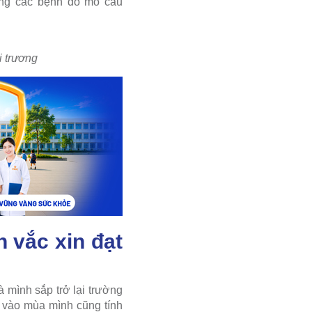
hòng các bệnh do mô cầu
i trương
 vắc xin đạt
 mình sắp trở lại trường
g vào mùa mình cũng tính