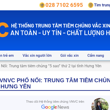
028 7102 6595
Tìm tru
HỆ THỐNG TRUNG TÂM TIÊM CHỦNG VẮC XIN
AN TOÀN - UY TÍN - CHẤT LƯỢNG 
in trẻ em
Vắc xin người lớn
Gói vắc xin
Cẩm nang
Nối: Trung tâm tiêm chủng “5 sao” thứ 2 tại tỉnh Hưng Yên
VNVC PHỐ NỐI: TRUNG TÂM TIÊM CHỦN
H HƯNG YÊN