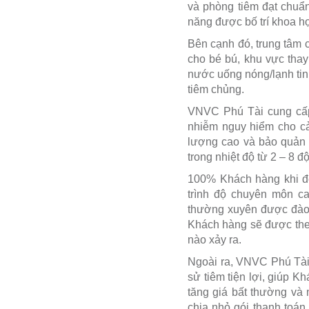
và phòng tiêm đạt chuẩn
năng được bố trí khoa h
Bên cạnh đó, trung tâm c
cho bé bú, khu vực thay
nước uống nóng/lạnh tinh
tiêm chủng.
VNVC Phú Tài cung cấp 
nhiễm nguy hiểm cho cả
lượng cao và bảo quản 
trong nhiệt độ từ 2 – 8 
100% Khách hàng khi đế
trình độ chuyên môn ca
thường xuyên được đào 
Khách hàng sẽ được the
nào xảy ra.
Ngoài ra, VNVC Phú Tài c
sử tiêm tiện lợi, giúp K
tăng giá bất thường và m
chia nhỏ gói thanh toán