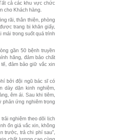
 Tất cả các khu vực chức
oàn cho Khách hàng.
ng rãi, thân thiện, phòng
được trang bị khăn giấy,
 mái trong suốt quá trình
òng gần 50 bệnh truyền
hính hãng, đảm bảo chất
tế, đảm bảo giữ vắc xin
 bởi đội ngũ bác sĩ có
n dày dặn kinh nghiệm,
g, êm ái. Sau khi tiêm,
ỳ phản ứng nghiêm trọng
trải nghiệm theo dõi lịch
ình ổn giá vắc xin, không
 trước, trả chi phí sau”,
 xin chất lượng cao cùng