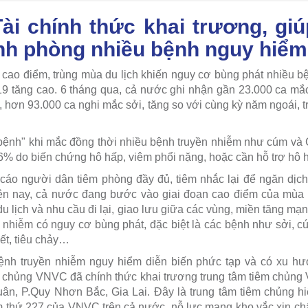
i chính thức khai trương, gi
ịnh phòng nhiều bệnh nguy hiể
ao điểm, trùng mùa du lịch khiến nguy cơ bùng phát nhiều b
19 tăng cao. 6 tháng qua, cả nước ghi nhận gần 23.000 ca mắc 
, hơn 93.000 ca nghi mắc sởi, tăng so với cùng kỳ năm ngoái, t
 bệnh" khi mắc đồng thời nhiều bệnh truyền nhiễm như cúm và
 6% do biến chứng hô hấp, viêm phổi nặng, hoặc cần hỗ trợ hô
cáo người dân tiêm phòng đầy đủ, tiêm nhắc lại để ngăn dịch
ện nay, cả nước đang bước vào giai đoạn cao điểm của mùa hè
du lịch và nhu cầu đi lại, giao lưu giữa các vùng, miền tăng mạn
n nhiễm có nguy cơ bùng phát, đặc biệt là các bệnh như sởi, c
ết, tiêu chảy…
bệnh truyền nhiễm nguy hiểm diễn biến phức tạp và có xu hư
 chủng VNVC đã chính thức khai trương trung tâm tiêm chủng 
n, P.Quy Nhơn Bắc, Gia Lai. Đây là trung tâm tiêm chủng hiệ
âm thứ 227 của VNVC trên cả nước, nỗ lực mang kho vắc xin ch