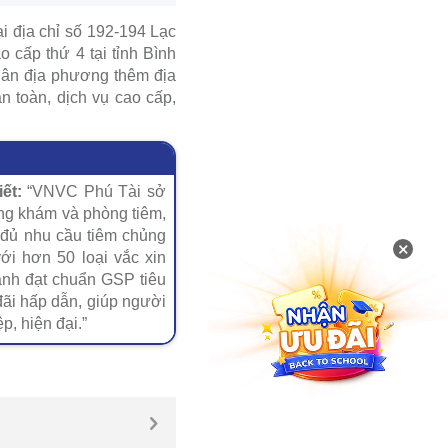
ại địa chỉ số 192-194 Lạc
o cấp thứ 4 tại tỉnh Bình
dân địa phương thêm địa
n toàn, dịch vụ cao cấp,
ết:
“VNVC Phú Tài sở
òng khám và phòng tiêm,
ủ nhu cầu tiêm chủng
×
i hơn 50 loại vắc xin
ạnh đạt chuẩn GSP tiêu
đãi hấp dẫn, giúp người
p, hiện đại.”