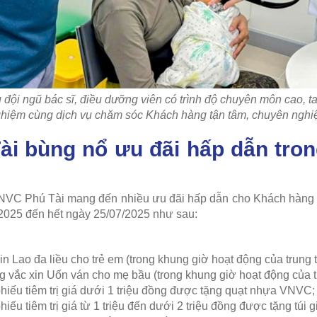
đội ngũ bác sĩ, điều dưỡng viên có trình độ chuyên môn cao, tay
hiệm cùng dịch vụ chăm sóc Khách hàng tận tâm, chuyên nghi
i bùng nổ ưu đãi hấp dẫn tron
NVC Phú Tài mang đến nhiều ưu đãi hấp dẫn cho Khách hàng đặ
/2025 đến hết ngày 25/07/2025 như sau:
in Lao đa liều cho trẻ em (trong khung giờ hoạt động của trung 
g vắc xin Uốn ván cho mẹ bầu (trong khung giờ hoạt động của t
hiếu tiêm trị giá dưới 1 triệu đồng được tặng quạt nhựa VNVC;
iếu tiêm trị giá từ 1 triệu đến dưới 2 triệu đồng được tặng túi 