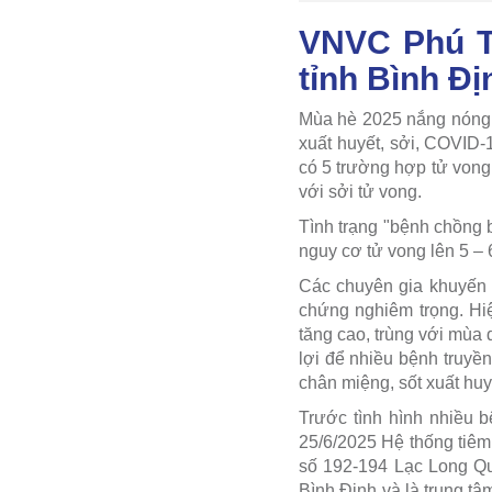
VNVC Phú Tà
tỉnh Bình Đ
Mùa hè 2025 nắng nóng c
xuất huyết, sởi, COVID-
có 5 trường hợp tử vong
với sởi tử vong.
Tình trạng "bệnh chồng
nguy cơ tử vong lên 5 –
Các chuyên gia khuyến 
chứng nghiêm trọng. Hi
tăng cao, trùng với mùa 
lợi để nhiều bệnh truyề
chân miệng, sốt xuất huy
Trước tình hình nhiều 
25/6/2025 Hệ thống tiêm
số 192-194 Lạc Long Quâ
Bình Định và là trung t