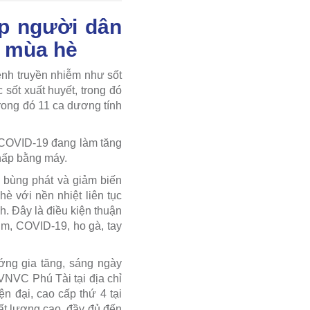
úp người dân
m mùa hè
ệnh truyền nhiễm như sốt
sốt xuất huyết, trong đó
rong đó 11 ca dương tính
 COVID-19 đang làm tăng
 hấp bằng máy.
 bùng phát và giảm biến
 với nền nhiệt liên tục
h. Đây là điều kiện thuận
úm, COVID-19, ho gà, tay
ớng gia tăng, sáng ngày
VNVC Phú Tài tại địa chỉ
n đại, cao cấp thứ 4 tại
ất lượng cao, đầy đủ đến