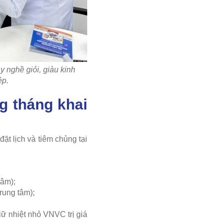
 nghề giỏi, giàu kinh
ệp.
g tháng khai
t lịch và tiêm chủng tại
tâm);
rung tâm);
giữ nhiệt nhỏ VNVC trị giá