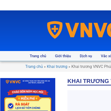
Trang chủ
Giới thiệu
Dịch vụ
Vắc x
Trang chủ
»
Khai trương
»
Khai trương VNVC Phú T
KHAI TRƯƠNG V