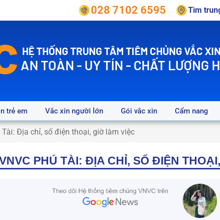
028 7102 6595
Tìm tru
HỆ THỐNG TRUNG TÂM TIÊM CHỦNG VẮC XIN
AN TOÀN - UY TÍN - CHẤT LƯỢNG 
in trẻ em
Vắc xin người lớn
Gói vắc xin
Cẩm nang
ài: Địa chỉ, số điện thoại, giờ làm việc
NVC PHÚ TÀI: ĐỊA CHỈ, SỐ ĐIỆN THOẠI