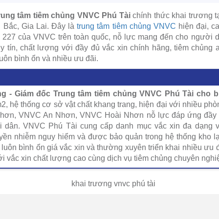
rung tâm tiêm chủng VNVC Phú Tài
chính thức khai trương t
Bắc, Gia Lai. Đây là
trung tâm tiêm chủng VNVC
hiện đại, ca
hứ 227 của VNVC trên toàn quốc, nỗ lực mang đến cho người 
uy tín, chất lượng với đầy đủ vắc xin chính hãng, tiêm chủng a
uôn bình ổn và nhiều ưu đãi.
g - Giám đốc Trung tâm tiêm chủng VNVC Phú Tài cho bi
2, hệ thống cơ sở vật chất khang trang, hiện đại với nhiều ph
hơn, VNVC An Nhơn, VNVC Hoài Nhơn nỗ lực đáp ứng đầy đ
 dân. VNVC Phú Tài cung cấp danh mục vắc xin đa dạng vớ
yền nhiễm nguy hiểm và được bảo quản trong hệ thống kho l
 luôn bình ổn giá vắc xin và thường xuyên triển khai nhiều ưu 
ới vắc xin chất lượng cao cùng dịch vụ tiêm chủng chuyên nghiệ