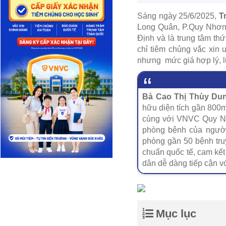
Sáng ngày 25/6/2025,
T
Long Quân, P.Quy Nhơn 
Định và là trung tâm t
chỉ tiêm chủng vắc xin 
nhưng mức giá hợp lý, l
Bà Cao Thị Thùy Dun
hữu diện tích gần 800m
cùng với VNVC Quy N
phòng bệnh của người
phòng gần 50 bệnh tru
chuẩn quốc tế, cam kết
dân dễ dàng tiếp cận v
Mục lục