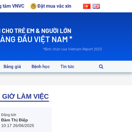
ng tâm VNVC
Đặt mua vắc xin
 CHO TRẺ EM & NGƯỜI LỚN
HÀNG ĐẦU VIỆT NAM *
*Bình chọn của Vietnam Report 2025
Bảng giá
Bệnh học
Tin tức
, GIỜ LÀM VIỆC
Đăng bởi
Đàm Thị Điệp
10:17 26/06/2025