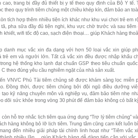
 cao, trang bị đầy đủ thiết bị y tế theo quy định của Bộ Y tế.
ọc theo quy trình tiêm chủng một chiều khép kín, đảm bảo an t
òn tích hợp thêm nhiều tiện ích khác như khu vui chơi trẻ em rộ
 tã, pha sữa đầy đủ tiện nghi, khu vực chờ trước và sau tiêm 
 khiết, wifi tốc độ cao, sạch điện thoại… giúp Khách hàng thoải
danh mục vắc xin đa dạng với hơn 50 loại vắc xin giúp ph
 trẻ em và người lớn. Tất cả vắc xin đều được nhập khẩu c
trong hệ thống kho lạnh đạt chuẩn GSP theo tiêu chuẩn quốc 
độ C theo đúng yêu cầu nghiêm ngặt của nhà sản xuất.
n VNVC Phú Tài tiêm chủng sẽ được khám sàng lọc miễn phí
o. Đồng thời, được tiêm chủng bởi đội ngũ điều dưỡng viê
tạo kỹ năng chuyên môn và nghiệp vụ, đảm bảo tiêm nhẹ nhàn
o dõi sức khỏe trong vòng 30 phút để đảm bảo không có bất k
òn hỗ trợ nhắc lịch tiêm qua ứng dụng “Trợ lý tiêm chủng” và 
hách hàng không bỏ lỡ lịch tiêm. Trung tâm cũng cam kết luôn b
ang đến nhiều giải pháp tài chính linh hoạt như “Tiêm vắc xin
 thành nhiều lần… giúp Khách hàng dễ dàng tiếp cận với vắc