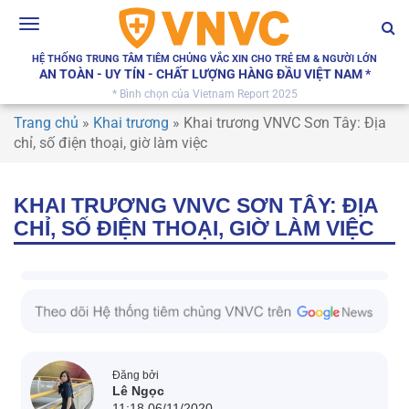
Toggle
navigation
HỆ THỐNG TRUNG TÂM TIÊM CHỦNG VẮC XIN CHO TRẺ EM & NGƯỜI LỚN
AN TOÀN - UY TÍN - CHẤT LƯỢNG HÀNG ĐẦU VIỆT NAM *
* Bình chọn của Vietnam Report 2025
Trang chủ
»
Khai trương
»
Khai trương VNVC Sơn Tây: Địa
chỉ, số điện thoại, giờ làm việc
KHAI TRƯƠNG VNVC SƠN TÂY: ĐỊA
CHỈ, SỐ ĐIỆN THOẠI, GIỜ LÀM VIỆC
Đăng bởi
Lê Ngọc
11:18 06/11/2020