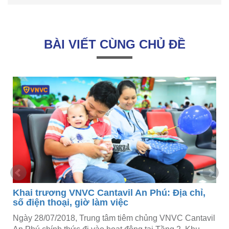
BÀI VIẾT CÙNG CHỦ ĐỀ
Khai trương VNVC Cantavil An Phú: Địa chỉ,
số điện thoại, giờ làm việc
Ngày 28/07/2018, Trung tâm tiêm chủng VNVC Cantavil