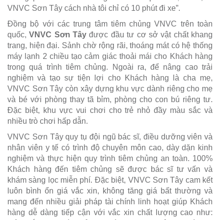
VNVC Sơn Tây cách nhà tôi chỉ có 10 phút đi xe”.
Đồng bộ với các trung tâm tiêm chủng VNVC trên toàn
quốc,
VNVC Sơn Tây
được đầu tư cơ sở vật chất khang
trang, hiện đại. Sảnh chờ rộng rãi, thoáng mát có hệ thống
máy lạnh 2 chiều tạo cảm giác thoải mái cho Khách hàng
trong quá trình tiêm chủng. Ngoài ra, để nâng cao trải
nghiệm và tạo sự tiện lợi cho Khách hàng là cha mẹ,
VNVC Sơn Tây còn xây dựng khu vực dành riêng cho mẹ
và bé với phòng thay tã bỉm, phòng cho con bú riêng tư.
Đặc biệt, khu vực vui chơi cho trẻ nhỏ đầy màu sắc và
nhiều trò chơi hấp dẫn.
VNVC Sơn Tây quy tụ đội ngũ bác sĩ, điều dưỡng viên và
nhân viên y tế có trình độ chuyên môn cao, dày dặn kinh
nghiệm và thực hiện quy trình tiêm chủng an toàn. 100%
Khách hàng đến tiêm chủng sẽ được bác sĩ tư vấn và
khám sàng lọc miễn phí. Đặc biệt, VNVC Sơn Tây cam kết
luôn bình ổn giá vắc xin, không tăng giá bất thường và
mang đến nhiều giải pháp tài chính linh hoạt giúp Khách
hàng dễ dàng tiếp cận với vắc xin chất lượng cao như: