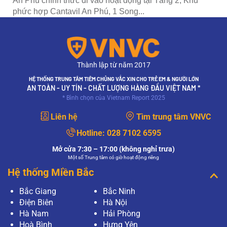
An Phú chính thức đi vào hoạt động tại Tầng 2, Khu
phức hợp Cantavil An Phú, 1 Song...
Thành lập từ năm 2017
HỆ THỐNG TRUNG TÂM TIÊM CHỦNG VẮC XIN CHO TRẺ EM & NGƯỜI LỚN
AN TOÀN - UY TÍN - CHẤT LƯỢNG HÀNG ĐẦU VIỆT NAM *
* Bình chọn của Vietnam Report 2025
Liên hệ
Tìm trung tâm VNVC
Hotline:
028 7102 6595
Mở cửa 7:30 – 17:00 (không nghỉ trưa)
Một số Trung tâm có giờ hoạt động riêng
Hệ thống Miền Bắc
Bắc Giang
Bắc Ninh
Điện Biên
Hà Nội
Hà Nam
Hải Phòng
Hoà Bình
Hưng Yên