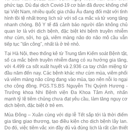
phức tạp. Dù đại dịch Covid-19 cơ bản đã được khống chế
tại Việt Nam, nhiều quốc gia châu Âu đang đối mặt với tình
hình tồi tệ nhất trong lịch sử với số ca mắc và tử vong tăng
nhanh chóng. Bộ Y tế đã cảnh báo người dân không chủ
quan lơ là với dịch bệnh, đặc biệt khi bệnh truyền nhiễm
như cúm, sởi, ho gà, viêm màng não do não mô cầu vẫn
tiếp tục "tấn công", nhất là ở trẻ nhỏ.
Tại Hà Nội, theo thống kê từ Trung tâm Kiểm soát Bệnh tật,
số ca mắc bệnh truyền nhiễm đang có xu hướng gia tăng,
với 4.499 ca sốt xuất huyết và 2.936 ca tay chân miệng từ
đầu năm đến nay. Các bệnh khác như cúm mùa, viêm phổi
và viêm màng não cũng đang vào mùa, tạo nên nỗi lo ngại
cho cộng đồng. PGS.TS.BS Nguyễn Thị Quỳnh Hương -
Trưởng khoa Nhi Bệnh viện Đa Khoa Tâm Anh, nhấn
mạnh tỷ lệ tiêm chủng chưa đạt yêu cầu, làm tăng nguy cơ
dịch bệnh, đặc biệt ở trẻ em.
Mùa Đông – Xuân cùng với dịp lễ Tết sắp tới là thời điểm
gia tăng giao thương, tạo điều kiện cho dịch bệnh lây lan.
Do đó, việc tiêm vắc xin đầy đủ và đúng lịch là rất cần thiết