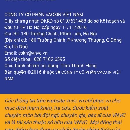
CÔNG TY CỔ PHẦN VACXIN VIỆT NAM
Giấy chứng nhận ĐKKD số 0107631488 do sở Kế hoạch và
Đầu tư TP. Hà Nội cấp ngày 11/11/2016
Địa chỉ: 180 Trường Chinh, P.Kim Liên, Hà Nội
(Địa chỉ cũ: 180 Trường Chinh, P.Khương Thượng, Q.Đống
Đa, Hà Nội)
Email:
cskh@vnvc.vn
Số điện thoại: 028 7102 6595
Chịu trách nhiệm nội dung: Trần Thanh Hằng
Bản quyền ©2016 thuộc về
CÔNG TY CỔ PHẦN VACXIN VIỆT
NAM
Các thông tin trên website vnvc.vn chỉ phục vụ cho
mục đích tham khảo, tra cứu, được kiểm soát
chuyên môn bởi đội ngũ chuyên gia, bác sĩ của VNVC
và là tài sản thuộc sở hữu của VNVC. Mọi động thái
sao chép chưa được sự chấp thuận chính thức của