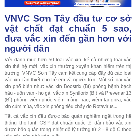
VNVC Sơn Tây đầu tư cơ sở
vật chất đạt chuẩn 5 sao,
đưa vắc xin đến gần hơn với
người dân
Với danh mục hơn 50 loại vắc xin, kể cả những loại vắc
xin thế hệ mới, vắc xin thường xuyên khan hiếm trên thị
trường, VNVC Sơn Tây cam kết cung cấp đầy đủ các loại
vắc xin cần thiết cho trẻ em và người lớn. Một số loại vắc
xin phổ biến như: vắc xin Boostrix (Bỉ) phòng bệnh bạch
hầu - uốn ván - ho gà, vắc xin Synflorix (Bỉ) và Prevenar 13
(Bỉ) phòng viêm phổi, viêm màng não, viêm tai giữa, vắc
xin cúm mùa, vắc xin phòng tiêu chảy do Rotavirus...
Tất cả vắc xin đều được bảo quản nghiêm ngặt trong hệ
thống kho lạnh GSP đạt chuẩn quốc tế, đảm bảo vắc xin
được bảo quản trong nhiệt độ lý tưởng từ 2 - 8 độ C theo