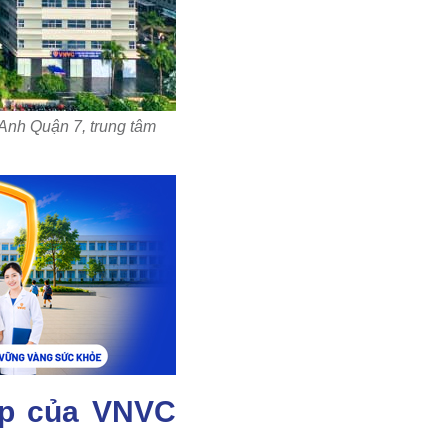
nh Quận 7, trung tâm
cấp của VNVC