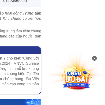
15:19 23/08/2024
vào hoạt động
Trung tâm
01 Khu chung cư kết hợp
.
ống trung tâm tiêm chủng
 tăng cao của người dân
×
n 7
cho biết: “Cùng với
m 2024), VNVC Sunrise
chứng minh nỗ lực không
iêm chủng hiện đại đến
êm chủng hàng đầu Việt
n môn cao trong an toàn