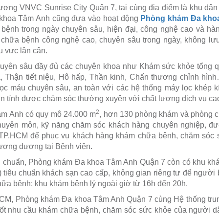
rương VNVC Sunrise City Quận 7, tại cùng địa điểm là khu dân 
 khoa Tâm Anh cũng đưa vào hoạt động
Phòng khám Đa kho
 bệnh trong ngày chuyên sâu, hiện đại, công nghệ cao và h
chữa bệnh công nghệ cao, chuyên sâu trong ngày, không lưu
u vực lân cận.
uyên sâu đầy đủ các chuyên khoa như Khám sức khỏe tổng qu
, Thận tiết niệu, Hô hấp, Thần kinh, Chấn thương chỉnh hìn
lọc máu chuyên sâu, an toàn với các hệ thống máy lọc khép k
n tính được chăm sóc thường xuyên với chất lượng dịch vụ cao,
2
m Anh có quy mô 24.000 m
, hơn 130 phòng khám và phòng c
 chuyên môn, kỹ năng chăm sóc khách hàng chuyên nghiệp, đ
TP.HCM để phục vụ khách hàng khám chữa bệnh, chăm sóc s
ương đương tại Bệnh viện.
u chuẩn, Phòng khám Đa khoa Tâm Anh Quận 7 còn có khu kh
ờ) tiêu chuẩn khách sạn cao cấp, không gian riêng tư để người 
hữa bệnh; khu khám bệnh lý ngoài giờ từ 16h đến 20h.
.HCM, Phòng khám Đa khoa Tâm Anh Quận 7 cùng Hệ thống tr
tốt nhu cầu khám chữa bệnh, chăm sóc sức khỏe của người 