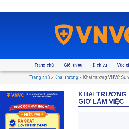
Trang chủ
Giới thiệu
Dịch vụ
Vắc x
Trang chủ
»
Khai trương
»
Khai trương VNVC Sunri
KHAI TRƯƠNG V
GIỜ LÀM VIỆC