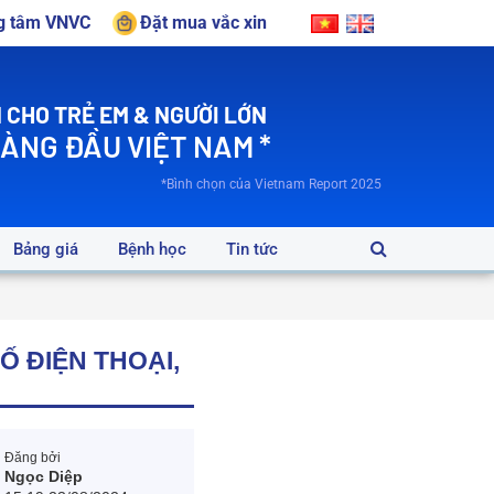
ng tâm VNVC
Đặt mua vắc xin
 CHO TRẺ EM & NGƯỜI LỚN
HÀNG ĐẦU VIỆT NAM *
*Bình chọn của Vietnam Report 2025
Bảng giá
Bệnh học
Tin tức
Ố ĐIỆN THOẠI,
Đăng bởi
Ngọc Diệp