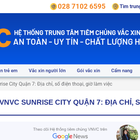
028 7102 6595
Tìm tru
HỆ THỐNG TRUNG TÂM TIÊM CHỦNG VẮC XIN
AN TOÀN - UY TÍN - CHẤT LƯỢNG 
in trẻ em
Vắc xin người lớn
Gói vắc xin
Cẩm nang
se City Quận 7: Địa chỉ, số điện thoại, giờ làm việc
NVC SUNRISE CITY QUẬN 7: ĐỊA CHỈ, S