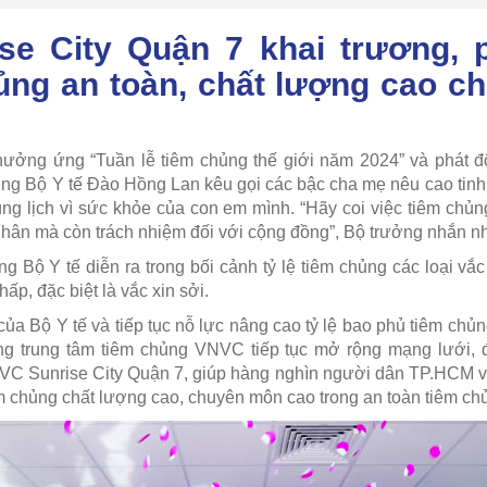
se City Quận 7 khai trương, 
ủng an toàn, chất lượng cao c
 hưởng ứng “Tuần lễ tiêm chủng thế giới năm 2024” và phát độ
ưởng Bộ Y tế Đào Hồng Lan kêu gọi các bậc cha mẹ nêu cao tinh 
úng lịch vì sức khỏe của con em mình. “Hãy coi việc tiêm chủng
nhân mà còn trách nhiệm đối với cộng đồng”, Bộ trưởng nhắn n
g Bộ Y tế diễn ra trong bối cảnh tỷ lệ tiêm chủng các loại vắ
hấp, đặc biệt là vắc xin sởi.
a Bộ Y tế và tiếp tục nỗ lực nâng cao tỷ lệ bao phủ tiêm chủn
ng trung tâm tiêm chủng VNVC tiếp tục mở rộng mạng lưới,
NVC Sunrise City Quận 7, giúp hàng nghìn người dân TP.HCM v
m chủng chất lượng cao, chuyên môn cao trong an toàn tiêm chủn