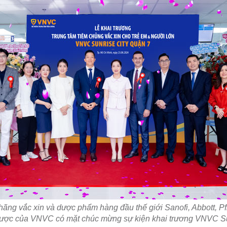
hãng vắc xin và dược phẩm hàng đầu thế giới Sanofi, Abbott, Pf
 lược của VNVC có mặt chúc mừng sự kiện khai trương VNVC S