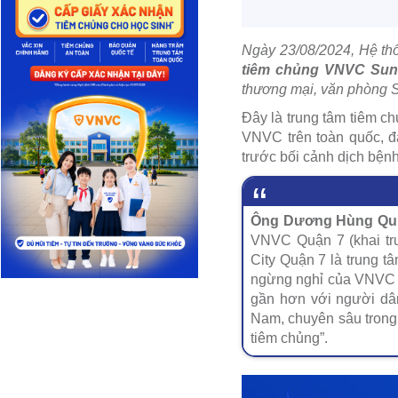
Ngày 23/08/2024, Hệ th
tiêm chủng VNVC Sunr
thương mại, văn phòng S
Đây là trung tâm tiêm c
VNVC trên toàn quốc, đ
trước bối cảnh dịch bệnh
Ông Dương Hùng Quí 
VNVC Quận 7 (khai tr
City Quận 7 là trung t
ngừng nghỉ của VNVC t
gần hơn với người dân
Nam, chuyên sâu trong 
tiêm chủng”.