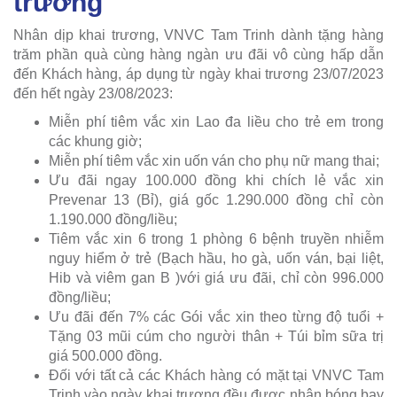
trương
Nhân dịp khai trương, VNVC Tam Trinh dành tặng hàng
trăm phần quà cùng hàng ngàn ưu đãi vô cùng hấp dẫn
đến Khách hàng, áp dụng từ ngày khai trương 23/07/2023
đến hết ngày 23/08/2023:
Miễn phí tiêm vắc xin Lao đa liều cho trẻ em trong
các khung giờ;
Miễn phí tiêm vắc xin uốn ván cho phụ nữ mang thai;
Ưu đãi ngay 100.000 đồng khi chích lẻ vắc xin
Prevenar 13 (Bỉ), giá gốc 1.290.000 đồng chỉ còn
1.190.000 đồng/liều;
Tiêm vắc xin 6 trong 1 phòng 6 bệnh truyền nhiễm
nguy hiểm ở trẻ (Bạch hầu, ho gà, uốn ván, bại liệt,
Hib và viêm gan B )với giá ưu đãi, chỉ còn 996.000
đồng/liều;
Ưu đãi đến 7% các Gói vắc xin theo từng độ tuổi +
Tặng 03 mũi cúm cho người thân + Túi bỉm sữa trị
giá 500.000 đồng.
Đối với tất cả các Khách hàng có mặt tại VNVC Tam
Trinh vào ngày khai trương đều được nhận bóng bay