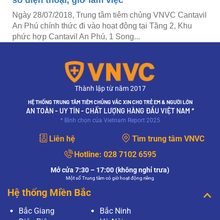
Ngày 28/07/2018, Trung tâm tiêm chủng VNVC Cantavil
An Phú chính thức đi vào hoạt động tại Tầng 2, Khu
phức hợp Cantavil An Phú, 1 Song...
Thành lập từ năm 2017
HỆ THỐNG TRUNG TÂM TIÊM CHỦNG VẮC XIN CHO TRẺ EM & NGƯỜI LỚN
AN TOÀN - UY TÍN - CHẤT LƯỢNG HÀNG ĐẦU VIỆT NAM *
* Bình chọn của Vietnam Report 2025
Liên hệ
Tìm trung tâm VNVC
Hotline:
028 7102 6595
Mở cửa 7:30 – 17:00 (không nghỉ trưa)
Một số Trung tâm có giờ hoạt động riêng
Hệ thống Miền Bắc
Bắc Giang
Bắc Ninh