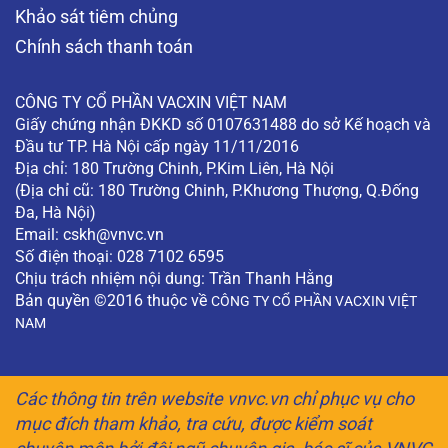
Khảo sát tiêm chủng
Chính sách thanh toán
CÔNG TY CỔ PHẦN VACXIN VIỆT NAM
Giấy chứng nhận ĐKKD số 0107631488 do sở Kế hoạch và
Đầu tư TP. Hà Nội cấp ngày 11/11/2016
Địa chỉ: 180 Trường Chinh, P.Kim Liên, Hà Nội
(Địa chỉ cũ: 180 Trường Chinh, P.Khương Thượng, Q.Đống
Đa, Hà Nội)
Email:
cskh@vnvc.vn
Số điện thoại: 028 7102 6595
Chịu trách nhiệm nội dung: Trần Thanh Hằng
Bản quyền ©2016 thuộc về
CÔNG TY CỔ PHẦN VACXIN VIỆT
NAM
Các thông tin trên website vnvc.vn chỉ phục vụ cho
mục đích tham khảo, tra cứu, được kiểm soát