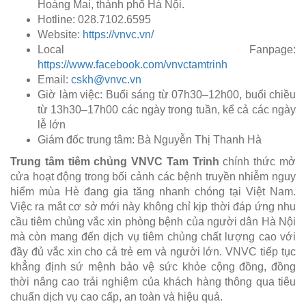
Hoàng Mai, thành phố Hà Nội.
Hotline: 028.7102.6595
Website:
https://vnvc.vn/
Local Fanpage:
https://www.facebook.com/vnvctamtrinh
Email:
cskh@vnvc.vn
Giờ làm việc: Buổi sáng từ 07h30–12h00, buổi chiều
từ 13h30–17h00 các ngày trong tuần, kể cả các ngày
lễ lớn
Giám đốc trung tâm: Bà Nguyễn Thị Thanh Hà
Trung tâm tiêm chủng VNVC Tam Trinh
chính thức mở
cửa hoạt động trong bối cảnh các bệnh truyền nhiễm nguy
hiểm mùa Hè đang gia tăng nhanh chóng tại Việt Nam.
Việc ra mắt cơ sở mới này không chỉ kịp thời đáp ứng nhu
cầu tiêm chủng vắc xin phòng bệnh của người dân Hà Nội
mà còn mang đến dịch vụ tiêm chủng chất lượng cao với
đầy đủ vắc xin cho cả trẻ em và người lớn. VNVC tiếp tục
khẳng định sứ mệnh bảo vệ sức khỏe cộng đồng, đồng
thời nâng cao trải nghiệm của khách hàng thông qua tiêu
chuẩn dịch vụ cao cấp, an toàn và hiệu quả.