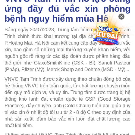
ứng đầy đủ vắc xin phòng
×
bệnh nguy hiểm mùa Hè
Sáng ngày 20/07/2023, Trung tâm tiêm chủng VNVC Tam
Trinh chính thức khai trương tại địa chỉ 156 Tam Trinh,
P.Hoàng Mai, Hà Nội cam kết cung cấp đầy đủ các loại vắc
xin, bao gồm cả những loại thường xuyên khan hiếm, với
nguồn gốc rõ ràng từ các tập đoàn dược phẩm hàng đầu
thế giới như GlaxoSmithKline (GSK - Bỉ), Sanofi Pasteur
(Pháp), Pfizer (Mỹ), Merck Sharp and Dohme (MSD - Mỹ)...
VNVC Tam Trinh được xây dựng theo chuẩn đồng bộ của
hệ thống VNVC trên toàn quốc, từ chất lượng chuyên môn
đến quy mô dịch vụ và uy tín. Trung tâm được trang bị hệ
thống kho lạnh đạt chuẩn quốc tế GSP (Good Storage
Practice), dây chuyền lạnh (Cold Chain) hiện đại, giúp duy
trì vắc xin ở nhiệt độ tối ưu từ 2 - 8 độ C theo quy định của
nhà sản xuất, đảm bảo vắc xin luôn đạt chất lượng cao
nhất khi tiêm.