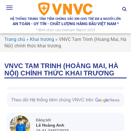
Toggle
navigation
HỆ THỐNG TRUNG TÂM TIÊM CHỦNG VẮC XIN CHO TRẺ EM & NGƯỜI LỚN
AN TOÀN - UY TÍN - CHẤT LƯỢNG HÀNG ĐẦU VIỆT NAM *
* Bình chọn của Vietnam Report 2025
Trang chủ
»
Khai trương
»
VNVC Tam Trinh (Hoàng Mai, Hà
Nội) chính thức khai trương
VNVC TAM TRINH (HOÀNG MAI, HÀ
NỘI) CHÍNH THỨC KHAI TRƯƠNG
Đăng bởi
Lê Hoàng Anh
16:41 24/07/2023