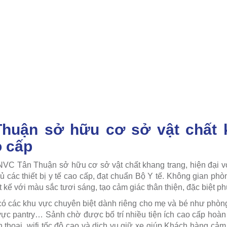
huận sở hữu cơ sở vật chất k
o cấp
NVC Tân Thuận sở hữu cơ sở vật chất khang trang, hiện đại 
ủ các thiết bị y tế cao cấp, đạt chuẩn Bộ Y tế. Không gian ph
ết kế với màu sắc tươi sáng, tạo cảm giác thân thiện, đặc biệt p
 có các khu vực chuyên biệt dành riêng cho mẹ và bé như phòn
vực pantry… Sảnh chờ được bố trí nhiều tiện ích cao cấp hoà
n thoại, wifi tốc độ cao và dịch vụ giữ xe giúp Khách hàng cảm 