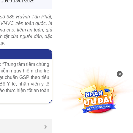
20:09 18/01/2025
i số 385 Huỳnh Tấn Phát,
 VNVC trên toàn quốc, là
g cao, tiêm an toàn, giá
h tật của người dân, đặc
ay.
: “Trung tâm tiêm chủng
hiễm nguy hiểm cho trẻ
×
ạt chuẩn GSP theo tiêu
ộ Y tế, nhân viên y tế
 thực hiện tốt an toàn