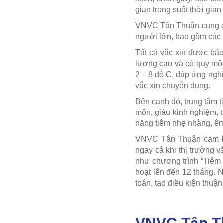
gian trong suốt thời gian
VNVC Tân Thuận cung cấ
người lớn, bao gồm các l
Tất cả vắc xin được bảo
lượng cao và có quy mô 
2 – 8 độ C, đáp ứng ngh
vắc xin chuyên dụng.
Bên cạnh đó, trung tâm 
môn, giàu kinh nghiệm, 
năng tiêm nhẹ nhàng, êm
VNVC Tân Thuận cam kết
ngay cả khi thị trường v
như chương trình “Tiêm v
hoạt lên đến 12 tháng. 
toán, tạo điều kiện thuận
VNVC Tân Th