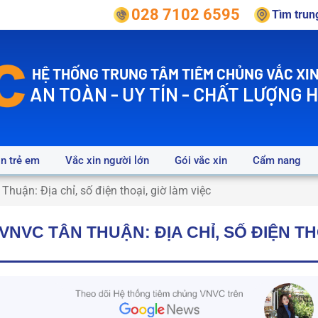
028 7102 6595
Tìm tru
HỆ THỐNG TRUNG TÂM TIÊM CHỦNG VẮC XIN
AN TOÀN - UY TÍN - CHẤT LƯỢNG 
in trẻ em
Vắc xin người lớn
Gói vắc xin
Cẩm nang
huận: Địa chỉ, số điện thoại, giờ làm việc
NVC TÂN THUẬN: ĐỊA CHỈ, SỐ ĐIỆN TH