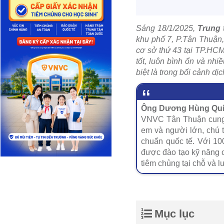
Sáng 18/1/2025,
Trung 
khu phố 7, P.Tân Thuận,
cơ sở thứ 43 tại TP.HCM
tốt, luôn bình ổn và nh
biệt là trong bối cảnh d
Ông Dương Hùng Quí 
VNVC Tân Thuận cung ứ
em và người lớn, chú 
chuẩn quốc tế. Với 10
được đào tạo kỹ năng 
tiêm chủng tại chỗ và l
Mục lục