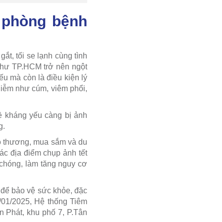
 phòng bệnh
ắt, tối se lạnh cùng tình
 như TP.HCM trở nên ngột
u mà còn là điều kiện lý
hiễm như cúm, viêm phổi,
ề kháng yếu càng bị ảnh
g.
o thương, mua sắm và du
ác địa điểm chụp ảnh tết
h chóng, làm tăng nguy cơ
g để bảo vệ sức khỏe, đặc
/01/2025, Hệ thống Tiêm
 Phát, khu phố 7, P.Tân