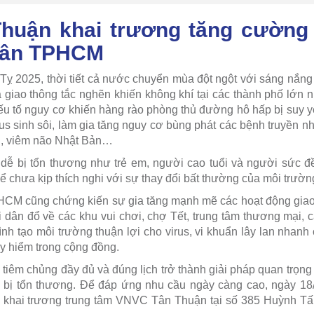
huận khai trương tăng cường
dân TPHCM
ỵ 2025, thời tiết cả nước chuyển mùa đột ngột với sáng nắng g
và giao thông tắc nghẽn khiến không khí tại các thành phố lớn
yếu tố nguy cơ khiến hàng rào phòng thủ đường hô hấp bị suy yế
rus sinh sôi, làm gia tăng nguy cơ bùng phát các bệnh truyền n
ởi, viêm não Nhật Bản…
ễ bị tổn thương như trẻ em, người cao tuổi và người sức đ
 chưa kịp thích nghi với sự thay đổi bất thường của môi trườn
.HCM cũng chứng kiến sự gia tăng mạnh mẽ các hoạt động gia
i dân đổ về các khu vui chơi, chợ Tết, trung tâm thương mại, c
ình tạo môi trường thuận lợi cho virus, vi khuẩn lây lan nhan
y hiểm trong cộng đồng.
c tiêm chủng đầy đủ và đúng lịch trở thành giải pháp quan trọn
 bị tổn thương. Để đáp ứng nhu cầu ngày càng cao, ngày 18
khai trương trung tâm VNVC Tân Thuận tại số 385 Huỳnh Tấn