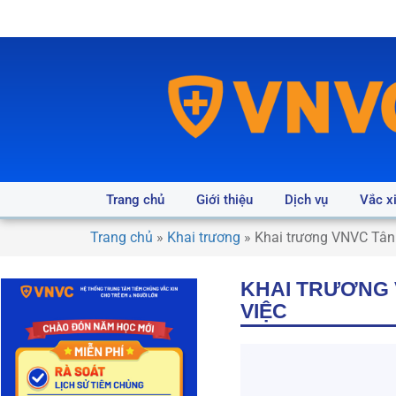
Trang chủ
Giới thiệu
Dịch vụ
Vắc x
Trang chủ
»
Khai trương
»
Khai trương VNVC Tân T
KHAI TRƯƠNG V
VIỆC