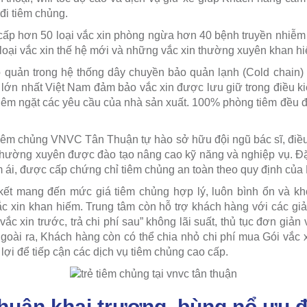
 đi tiêm chủng.
p hơn 50 loại vắc xin phòng ngừa hơn 40 bệnh truyền nhiễm 
oại vắc xin thế hệ mới và những vắc xin thường xuyên khan hiế
 quản trong hệ thống dây chuyền bảo quản lạnh (Cold chain)
lớn nhất Việt Nam đảm bảo vắc xin được lưu giữ trong điều kiệ
iêm ngặt các yêu cầu của nhà sản xuất. 100% phòng tiêm đều đ
tiêm chủng VNVC Tân Thuận tự hào sở hữu đội ngũ bác sĩ, điề
thường xuyên được đào tạo nâng cao kỹ năng và nghiệp vụ. Đặc
 ái, được cấp chứng chỉ tiêm chủng an toàn theo quy định của 
 mang đến mức giá tiêm chủng hợp lý, luôn bình ổn và khô
ắc xin khan hiếm. Trung tâm còn hỗ trợ khách hàng với các giải
ắc xin trước, trả chi phí sau” không lãi suất, thủ tục đơn giản 
Ngoài ra, Khách hàng còn có thể chia nhỏ chi phí mua Gói vắc x
 lợi để tiếp cận các dịch vụ tiêm chủng cao cấp.
uận khai trương, bùng nổ ưu đ