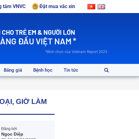
ng tâm VNVC
Đặt mua vắc xin
 CHO TRẺ EM & NGƯỜI LỚN
HÀNG ĐẦU VIỆT NAM *
*Bình chọn của Vietnam Report 2025
Bảng giá
Bệnh học
Tin tức
OẠI, GIỜ LÀM
Đăng bởi
Ngọc Diệp