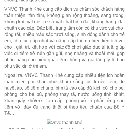
VNVC Thanh Khê cung cấp dịch vụ chăm sóc khách hàng
thân thiện, tận tâm, không gian rộng thoáng, sang trọng,
không khí mát mẻ, cơ sở vật chất hiện đại, khang trang, đạt
chuẩn cao cấp. Đặc biệt, trung tâm còn có khu vực vui chơi
rộng rãi, nhiều màu sắc tươi sáng, sinh động dành cho trẻ
em, liên tục cập nhật và nâng cấp thêm nhiều tiện ích vui
chơi, giải trí, kết hợp với các đồ chơi giáo dục trí tuệ, giúp
việc đi tiêm trở nên gần gũi, nhẹ nhàng và thoải mái, góp
phần nâng cao hiệu quả tiêm chủng và gia tăng tỷ lệ bao
phủ vắc xin ở trẻ em.
Ngoài ra, VNVC Thanh Khê cung cấp nhiều tiện ích hoàn
toàn miễn phí khác như khám sàng lọc trước tiêm, đo
huyết áp, sổ tiêm chủng, bỉm tã cao cấp đủ kích cỡ cho bé,
phòng cho bé bú, phòng thay tã, nước uống tinh khiết,
khăn giấy khô/ướt cao cấp, phòng xử trí phản ứng sau
tiêm với đầy đủ trang thiết bị theo tiêu chuẩn của Bộ Y
Tế…