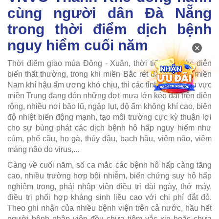
cùng người dân Đà Nẵng
trong thời điểm dịch bệnh
nguy hiểm cuối năm
×
Thời điểm giao mùa Đông - Xuân, thời tiết cả nước diễn
biến thất thường, trong khi miền Bắc rét đậm rét hại, miền
Nam khí hậu ẩm ương khó chịu, thì các tỉnh, thành khu vực
miền Trung đang đón những đợt mưa lớn kéo dài trên diện
rộng, nhiều nơi bão lũ, ngập lụt, độ ẩm không khí cao, biên
độ nhiệt biến động mạnh, tạo môi trường cực kỳ thuận lợi
cho sự bùng phát các dịch bệnh hô hấp nguy hiểm như
cúm, phế cầu, ho gà, thủy đậu, bạch hầu, viêm não, viêm
màng não do virus,...
Càng về cuối năm, số ca mắc các bệnh hô hấp càng tăng
cao, nhiều trường hợp bội nhiễm, biến chứng suy hô hấp
nghiêm trọng, phải nhập viện điều trị dài ngày, thở máy,
điều trị phối hợp kháng sinh liều cao với chi phí đắt đỏ.
Theo ghi nhận của nhiều bệnh viện trên cả nước, hầu hết
người bệnh nhập viện đều chưa tiêm vắc xin hoặc chưa