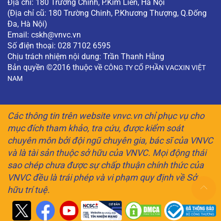
Địa chỉ: 180 Trường Chinh, P.Kim Liên, Hà Nội
(Địa chỉ cũ: 180 Trường Chinh, P.Khương Thượng, Q.Đống
Đa, Hà Nội)
Email:
cskh@vnvc.vn
Số điện thoại: 028 7102 6595
Chịu trách nhiệm nội dung: Trần Thanh Hằng
Bản quyền ©2016 thuộc về
CÔNG TY CỔ PHẦN VACXIN VIỆT
NAM
Các thông tin trên website vnvc.vn chỉ phục vụ cho
mục đích tham khảo, tra cứu, được kiểm soát
chuyên môn bởi đội ngũ chuyên gia, bác sĩ của VNVC
và là tài sản thuộc sở hữu của VNVC. Mọi động thái
sao chép chưa được sự chấp thuận chính thức của
VNVC đều là trái phép và vi phạm quy định về Sở
hữu trí tuệ.