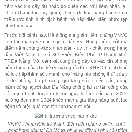
tiêm vắc xin đầy đủ hoặc bỏ quên các mũi tiêm nhắc lại,
khiến kháng thể suy giảm, không đủ khả năng bảo vệ cơ
thể trước tình hình dịch bệnh hô hấp diễn biến phức tạp
như hiện nay.
Trước bối cảnh này, Hệ thống trung tâm tiêm chủng VNVC
tiếp tục mang về cho người dân Đà Nẵng thêm một địa
điểm tiêm chủng vắc xin an toàn - uy tín - chất lượng hàng
đầu Việt Nam tại số 369 Điện Biên Phủ, P.Thanh khê,
TP.Đà Nẵng. Với cam kết cung ứng đầy đủ vắc xin phòng
bệnh theo mùa cho trẻ em và người lớn, VNVC Thanh Khê
nỗ lực tiếp thêm sức mạnh cho “hàng rào phòng thủ” của y
tế dự phòng địa phương, gia tăng sức chiến đấu, đồng
hành cùng người dân Đà Nẵng chống lại sự tấn công của
các dịch bệnh truyền nhiễm nguy hiểm cuối năm 2023,
hướng đến năm 2024 khỏe mạnh, gia tăng năng suất lao
động và hiệu quả học tập cho toàn xã hội.
VNVC Thanh Khê trở thành điểm tiêm chủng uy tín, chất
lượng hàng đầu tại Đà Nẵng, phục vụ đầy đủ nhu cầu tiêm