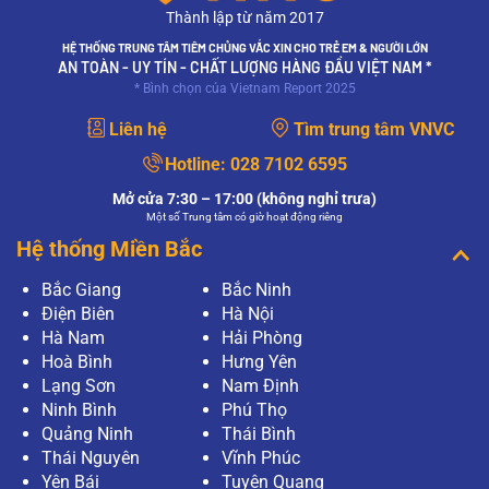
Thành lập từ năm 2017
HỆ THỐNG TRUNG TÂM TIÊM CHỦNG VẮC XIN CHO TRẺ EM & NGƯỜI LỚN
AN TOÀN - UY TÍN - CHẤT LƯỢNG HÀNG ĐẦU VIỆT NAM *
* Bình chọn của Vietnam Report 2025
Liên hệ
Tìm trung tâm VNVC
Hotline:
028 7102 6595
Mở cửa 7:30 – 17:00 (không nghỉ trưa)
Một số Trung tâm có giờ hoạt động riêng
Hệ thống Miền Bắc
Bắc Giang
Bắc Ninh
Điện Biên
Hà Nội
Hà Nam
Hải Phòng
Hoà Bình
Hưng Yên
Lạng Sơn
Nam Định
Ninh Bình
Phú Thọ
Quảng Ninh
Thái Bình
Thái Nguyên
Vĩnh Phúc
Yên Bái
Tuyên Quang