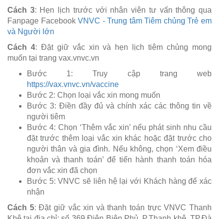
Cách 3
: Hẹn lịch trước với nhân viên tư vấn thông qua
Fanpage Facebook
VNVC - Trung tâm Tiêm chủng Trẻ em
và Người lớn
Cách 4
: Đặt giữ vắc xin và hẹn lịch tiêm chủng mong
muốn tại trang vax.vnvc.vn
Bước 1: Truy cập trang web
https://vax.vnvc.vn/vaccine
Bước 2: Chọn loại vắc xin mong muốn
Bước 3: Điền đầy đủ và chính xác các thông tin về
người tiêm
Bước 4: Chọn ‘Thêm vắc xin’ nếu phát sinh nhu cầu
đặt trước thêm loại vắc xin khác hoặc đặt trước cho
người thân và gia đình. Nếu không, chọn ‘Xem điều
khoản và thanh toán’ để tiến hành thanh toán hóa
đơn vắc xin đã chọn
Bước 5: VNVC sẽ liên hệ lại với Khách hàng để xác
nhận
Cách 5
: Đặt giữ vắc xin và thanh toán trực VNVC Thanh
Khê tại địa chỉ: số 369 Điện Biên Phủ, P.Thanh khê, TP.Đà