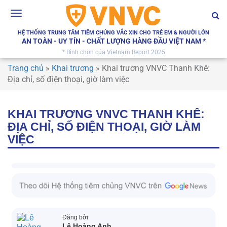
Toggle
navigation
HỆ THỐNG TRUNG TÂM TIÊM CHỦNG VẮC XIN CHO TRẺ EM & NGƯỜI LỚN
AN TOÀN - UY TÍN - CHẤT LƯỢNG HÀNG ĐẦU VIỆT NAM *
* Bình chọn của Vietnam Report 2025
Trang chủ
»
Khai trương
»
Khai trương VNVC Thanh Khê:
Địa chỉ, số điện thoại, giờ làm việc
KHAI TRƯƠNG VNVC THANH KHÊ:
ĐỊA CHỈ, SỐ ĐIỆN THOẠI, GIỜ LÀM
VIỆC
Đăng bởi
Lê Hoàng Anh