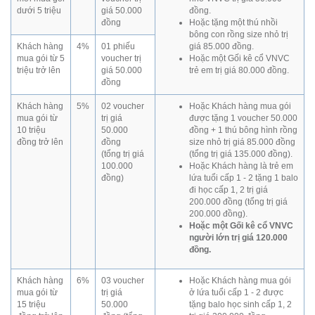
dưới 5 triệu
giá 50.000
đồng.
đồng
Hoặc tặng một thú nhồi
bông con rồng size nhỏ trị
Khách hàng
4%
01 phiếu
giá 85.000 đồng.
mua gói từ 5
voucher trị
Hoặc một Gối kê cổ VNVC
triệu trở lên
giá 50.000
trẻ em trị giá 80.000 đồng.
đồng
Khách hàng
5%
02 voucher
Hoặc Khách hàng mua gói
mua gói từ
trị giá
được tặng 1 voucher 50.000
10 triệu
50.000
đồng + 1 thú bông hình rồng
đồng trở lên
đồng
size nhỏ trị giá 85.000 đồng
(tổng trị giá
(tổng trị giá 135.000 đồng).
100.000
Hoặc Khách hàng là trẻ em
đồng)
lứa tuổi cấp 1 - 2 tặng 1 balo
đi học cấp 1, 2 trị giá
200.000 đồng (tổng trị giá
200.000 đồng).
Hoặc một Gối kê cổ VNVC
người lớn trị giá 120.000
đồng.
Khách hàng
6%
03 voucher
Hoặc Khách hàng mua gói
mua gói từ
trị giá
ở lứa tuổi cấp 1 - 2 được
15 triệu
50.000
tặng balo học sinh cấp 1, 2