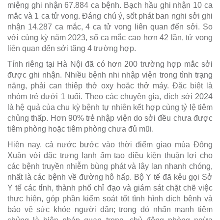
miệng ghi nhận 67.884 ca bệnh. Bạch hầu ghi nhận 10 ca
mắc và 1 ca tử vong. Đáng chú ý, sốt phát ban nghi sởi ghi
nhận 14.287 ca mắc, 4 ca tử vong liên quan đến sởi. So
với cùng kỳ năm 2023, số ca mắc cao hơn 42 lần, tử vong
liên quan đến sởi tăng 4 trường hợp.
Tính riêng tại Hà Nội đã có hơn 200 trường hợp mắc sởi
được ghi nhận. Nhiều bệnh nhi nhập viện trong tình trạng
nặng, phải can thiệp thở oxy hoặc thở máy. Đặc biệt là
nhóm trẻ dưới 1 tuổi. Theo các chuyên gia, dịch sởi 2024
là hệ quả của chu kỳ bệnh tự nhiên kết hợp cùng tỷ lệ tiêm
chủng thấp. Hơn 90% trẻ nhập viện do sởi đều chưa được
tiêm phòng hoặc tiêm phòng chưa đủ mũi.
Hiện nay, cả nước bước vào thời điểm giao mùa Đông
Xuân với đặc trưng lạnh ẩm tạo điều kiện thuận lợi cho
các bệnh truyền nhiễm bùng phát và lây lan nhanh chóng,
nhất là các bệnh về đường hô hấp. Bộ Y tế đã kêu gọi Sở
Y tế các tỉnh, thành phố chỉ đạo và giám sát chặt chẽ việc
thực hiện, góp phần kiểm soát tốt tình hình dịch bệnh và
bảo vệ sức khỏe người dân; trong đó nhấn mạnh tiêm