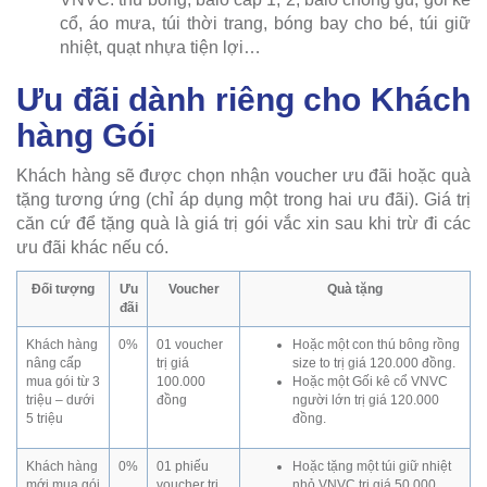
cổ, áo mưa, túi thời trang, bóng bay cho bé, túi giữ
nhiệt, quạt nhựa tiện lợi…
Ưu đãi dành riêng cho Khách
hàng Gói
Khách hàng sẽ được chọn nhận voucher ưu đãi hoặc quà
tặng tương ứng (chỉ áp dụng một trong hai ưu đãi). Giá trị
căn cứ để tặng quà là giá trị gói vắc xin sau khi trừ đi các
ưu đãi khác nếu có.
Đối tượng
Ưu
Voucher
Quà tặng
đãi
Khách hàng
0%
01 voucher
Hoặc một con thú bông rồng
nâng cấp
trị giá
size to trị giá 120.000 đồng.
mua gói từ 3
100.000
Hoặc một Gối kê cổ VNVC
triệu – dưới
đồng
người lớn trị giá 120.000
5 triệu
đồng.
Khách hàng
0%
01 phiếu
Hoặc tặng một túi giữ nhiệt
mới mua gói
voucher trị
nhỏ VNVC trị giá 50.000