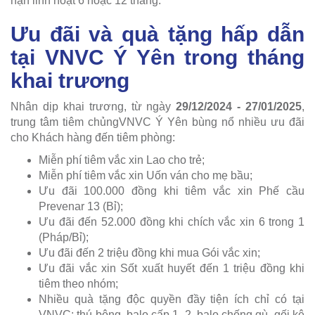
hạn linh hoạt 6 hoặc 12 tháng.
Ưu đãi và quà tặng hấp dẫn
tại VNVC Ý Yên trong tháng
khai trương
Nhân dịp khai trương, từ ngày
29/12/2024 - 27/01/2025
,
trung tâm tiêm chủngVNVC Ý Yên bùng nổ nhiều ưu đãi
cho Khách hàng đến tiêm phòng:
Miễn phí tiêm vắc xin Lao cho trẻ;
Miễn phí tiêm vắc xin Uốn ván cho mẹ bầu;
Ưu đãi 100.000 đồng khi tiêm vắc xin Phế cầu
Prevenar 13 (Bỉ);
Ưu đãi đến 52.000 đồng khi chích vắc xin 6 trong 1
(Pháp/Bỉ);
Ưu đãi đến 2 triệu đồng khi mua Gói vắc xin;
Ưu đãi vắc xin Sốt xuất huyết đến 1 triệu đồng khi
tiêm theo nhóm;
Nhiều quà tặng độc quyền đầy tiện ích chỉ có tại
VNVC: thú bông, balo cấp 1, 2, balo chống gù, gối kê