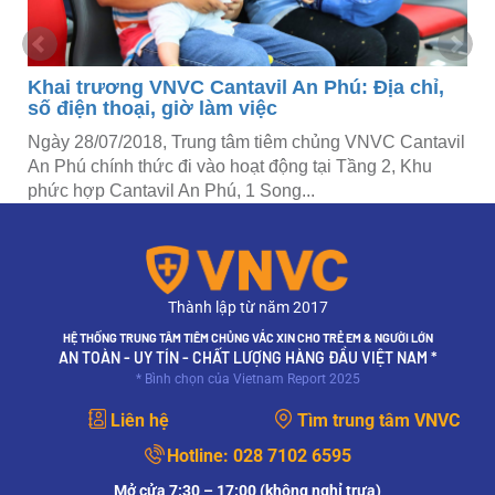
Khai trương VNVC Cantavil An Phú: Địa chỉ,
số điện thoại, giờ làm việc
Ngày 28/07/2018, Trung tâm tiêm chủng VNVC Cantavil
An Phú chính thức đi vào hoạt động tại Tầng 2, Khu
phức hợp Cantavil An Phú, 1 Song...
Thành lập từ năm 2017
HỆ THỐNG TRUNG TÂM TIÊM CHỦNG VẮC XIN CHO TRẺ EM & NGƯỜI LỚN
AN TOÀN - UY TÍN - CHẤT LƯỢNG HÀNG ĐẦU VIỆT NAM *
* Bình chọn của Vietnam Report 2025
Liên hệ
Tìm trung tâm VNVC
Hotline:
028 7102 6595
Mở cửa 7:30 – 17:00 (không nghỉ trưa)