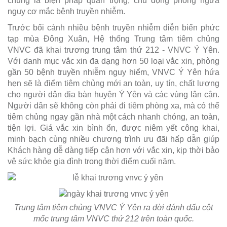
chủng là biện pháp quan trọng, chủ động phòng ngừa
nguy cơ mắc bệnh truyền nhiễm.
Trước bối cảnh nhiều bệnh truyền nhiễm diễn biến phức
tạp mùa Đông Xuân, Hệ thống Trung tâm tiêm chủng
VNVC đã khai trương trung tâm thứ 212 - VNVC Ý Yên.
Với danh mục vắc xin đa dạng hơn 50 loại vắc xin, phòng
gần 50 bệnh truyền nhiễm nguy hiểm, VNVC Ý Yên hứa
hẹn sẽ là điểm tiêm chủng mới an toàn, uy tín, chất lượng
cho người dân địa bàn huyện Ý Yên và các vùng lân cận.
Người dân sẽ không còn phải đi tiêm phòng xa, mà có thể
tiêm chủng ngay gần nhà một cách nhanh chóng, an toàn,
tiện lợi. Giá vắc xin bình ổn, được niêm yết công khai,
minh bạch cùng nhiều chương trình ưu đãi hấp dẫn giúp
Khách hàng dễ dàng tiếp cận hơn với vắc xin, kịp thời bảo
vệ sức khỏe gia đình trong thời điểm cuối năm.
Trung tâm tiêm chủng VNVC Ý Yên ra đời đánh dấu cột
mốc trung tâm VNVC thứ 212 trên toàn quốc.