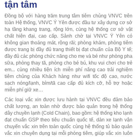
tận tâm
Đồng bộ với hàng trăm trung tâm tiêm chủng VNVC trên
toàn Hệ thống, VNVC Ý Yên được đầu tư xây dựng cơ sở
hạ tầng khang trang, rộng lớn, cùng hệ thống cơ sở vật
chất hiện đại, cao cấp. Sảnh chờ tại VNVC Ý Yên có
không gian thoáng mát, rộng rãi; phòng khám, phòng tiêm
được trang bị đầy đủ trang thiết bị đạt chuẩn của Bộ Y tế;
đầy đủ các phòng chức năng cho mẹ và bé như phòng pha
sữa, phòng thay tã, phòng cho bé bú, khu vui chơi cho trẻ
em... cùng nhiều tiện ích miễn phí nâng cao trải nghiệm
tiêm chủng của Khách hàng như wifi tốc độ cao, nước
sạch nóng/lạnh, bỉm/tã cao cấp đủ kích cỡ, hỗ trợ hoặc
miễn phí giữ xe…
Các loại vắc xin được lưu hành tại VNVC đều đảm bảo
chất lượng, an toàn nhờ được bảo quản trong hệ thống
dây chuyền lạnh (Cold Chain), bao gồm: hệ thống kho lạnh
đạt chuẩn GSP theo tiêu chuẩn quốc tế, dàn xe lạnh vận
chuyển vắc xin trên toàn quốc cùng hệ thống tủ bảo quản
vắc xin chuyên dụng tại mỗi phòng tiêm, giúp vắc xin luôn