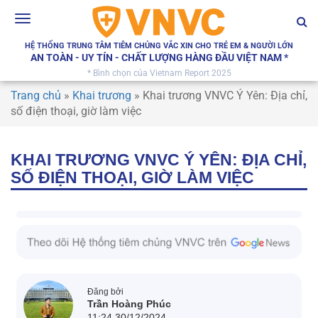
Toggle
navigation
HỆ THỐNG TRUNG TÂM TIÊM CHỦNG VẮC XIN CHO TRẺ EM & NGƯỜI LỚN
AN TOÀN - UY TÍN - CHẤT LƯỢNG HÀNG ĐẦU VIỆT NAM *
* Bình chọn của Vietnam Report 2025
Trang chủ
»
Khai trương
»
Khai trương VNVC Ý Yên: Địa chỉ,
số điện thoại, giờ làm việc
KHAI TRƯƠNG VNVC Ý YÊN: ĐỊA CHỈ,
SỐ ĐIỆN THOẠI, GIỜ LÀM VIỆC
Đăng bởi
Trần Hoàng Phúc
11:24 30/12/2024