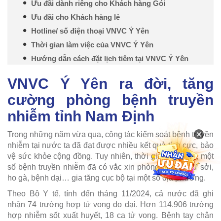
Ưu đãi dành riêng cho Khách hàng Gói
Ưu đãi cho Khách hàng lẻ
Hotline/ số điện thoại VNVC Ý Yên
Thời gian làm việc của VNVC Ý Yên
Hướng dẫn cách đặt lịch tiêm tại VNVC Ý Yên
VNVC Ý Yên ra đời, tăng
cường phòng bệnh truyền
nhiễm tỉnh Nam Định
×
Trong những năm vừa qua, công tác kiểm soát bệnh truyền
nhiễm tại nước ta đã đạt được nhiều kết quả tích cực, bảo
vệ sức khỏe cộng đồng. Tuy nhiên, thời gian gần đây, một
số bệnh truyền nhiễm đã có vắc xin phòng ngừa như sởi,
ho gà, bệnh dại… gia tăng cục bộ tại một số địa phương.
Theo Bộ Y tế, tính đến tháng 11/2024, cả nước đã ghi
nhận 74 trường hợp tử vong do dại. Hơn 114.906 trường
hợp nhiễm sốt xuất huyết, 18 ca tử vong. Bệnh tay chân