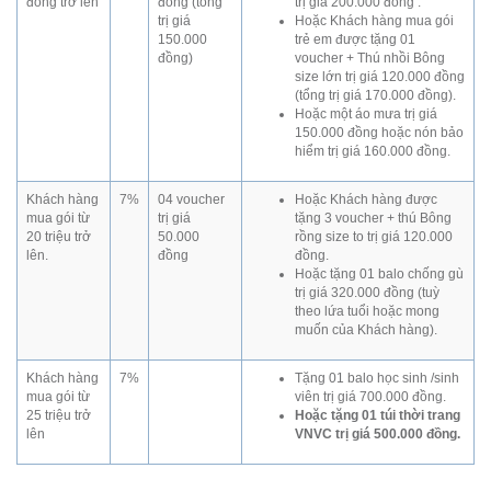
đồng trở lên
đồng (tổng
trị giá 200.000 đồng .
trị giá
Hoặc Khách hàng mua gói
150.000
trẻ em được tặng 01
đồng)
voucher + Thú nhồi Bông
size lớn trị giá 120.000 đồng
(tổng trị giá 170.000 đồng).
Hoặc một áo mưa trị giá
150.000 đồng hoặc nón bảo
hiểm trị giá 160.000 đồng.
Khách hàng
7%
04 voucher
Hoặc Khách hàng được
mua gói từ
trị giá
tặng 3 voucher + thú Bông
20 triệu trở
50.000
rồng size to trị giá 120.000
lên.
đồng
đồng.
Hoặc tặng 01 balo chống gù
trị giá 320.000 đồng (tuỳ
theo lứa tuổi hoặc mong
muốn của Khách hàng).
Khách hàng
7%
Tặng 01 balo học sinh /sinh
mua gói từ
viên trị giá 700.000 đồng.
25 triệu trở
Hoặc tặng 01 túi thời trang
lên
VNVC trị giá 500.000 đồng.