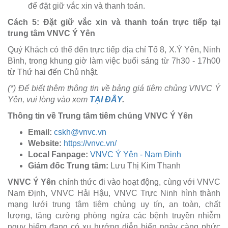
để đặt giữ vắc xin và thanh toán.
Cách 5: Đặt giữ vắc xin và thanh toán trực tiếp tại
trung tâm VNVC Ý Yên
Quý Khách có thể đến trực tiếp địa chỉ Tổ 8, X.Ý Yên, Ninh
Bình, trong khung giờ làm việc buổi sáng từ 7h30 - 17h00
từ Thứ hai đến Chủ nhật.
(*) Để biết thêm thông tin về bảng giá tiêm chủng VNVC Ý
Yên, vui lòng vào xem
TẠI ĐÂY
.
Thông tin về Trung tâm tiêm chủng VNVC Ý Yên
Email:
cskh@vnvc.vn
Website:
https://vnvc.vn/
Local Fanpage:
VNVC Ý Yên - Nam Định
Giám đốc Trung tâm:
Lưu Thị Kim Thanh
VNVC Ý Yên
chính thức đi vào hoạt động, cùng với VNVC
Nam Định, VNVC Hải Hậu, VNVC Trực Ninh hình thành
mạng lưới trung tâm tiêm chủng uy tín, an toàn, chất
lượng, tăng cường phòng ngừa các bệnh truyền nhiễm
nguy hiểm đang có xu hướng diễn biến ngày càng phức