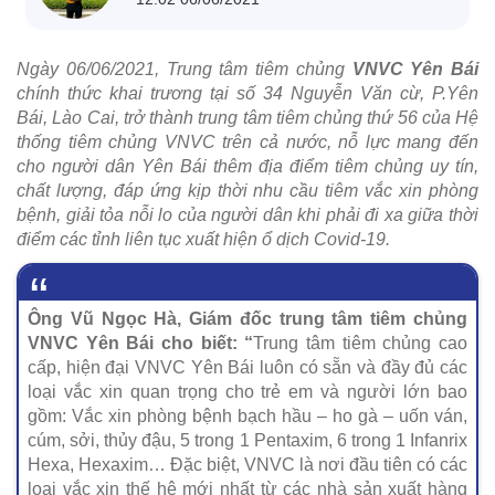
Ngày 06/06/2021, Trung tâm tiêm chủng
VNVC Yên Bái
chính thức khai trương tại số 34 Nguyễn Văn cừ, P.Yên
Bái, Lào Cai, trở thành trung tâm tiêm chủng thứ 56 của Hệ
thống tiêm chủng VNVC trên cả nước, nỗ lực mang đến
cho người dân Yên Bái thêm địa điểm tiêm chủng uy tín,
chất lượng, đáp ứng kịp thời nhu cầu tiêm vắc xin phòng
bệnh, giải tỏa nỗi lo của người dân khi phải đi xa giữa thời
điểm các tỉnh liên tục xuất hiện ổ dịch Covid-19.
Ông Vũ Ngọc Hà, Giám đốc trung tâm tiêm chủng
VNVC Yên Bái cho biết: “
Trung tâm tiêm chủng cao
cấp, hiện đại VNVC Yên Bái luôn có sẵn và đầy đủ các
loại vắc xin quan trọng cho trẻ em và người lớn bao
gồm: Vắc xin phòng bệnh bạch hầu – ho gà – uốn ván,
cúm, sởi, thủy đậu, 5 trong 1 Pentaxim, 6 trong 1 Infanrix
Hexa, Hexaxim… Đặc biệt, VNVC là nơi đầu tiên có các
loại vắc xin thế hệ mới nhất từ các nhà sản xuất hàng