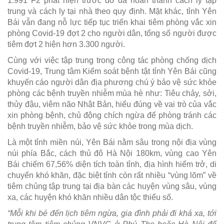
1.991 F2 phát hiện trước đó đã hoàn thành cách ly tập
trung và cách ly tại nhà theo quy định. Mặt khác, tỉnh Yên
Bái vẫn đang nỗ lực tiếp tục triển khai tiêm phòng vắc xin
phòng Covid-19 đợt 2 cho người dân, tổng số người được
tiêm đợt 2 hiện hơn 3.300 người.
Cùng với việc tập trung trong công tác phòng chống dịch
Covid-19, Trung tâm Kiểm soát bệnh tật tỉnh Yên Bái cũng
khuyến cáo người dân địa phương chú ý bảo vệ sức khỏe
phòng các bệnh truyền nhiễm mùa hè như: Tiêu chảy, sởi,
thủy đậu, viêm não Nhật Bản, hiểu đúng về vai trò của vắc
xin phòng bệnh, chủ động chích ngừa để phòng tránh các
bệnh truyền nhiễm, bảo vệ sức khỏe trong mùa dịch.
Là một tỉnh miền núi, Yên Bái nằm sâu trong nội địa vùng
núi phía Bắc, cách thủ đô Hà Nội 180km, vùng cao Yên
Bái chiếm 67,56% diện tích toàn tỉnh, địa hình hiểm trở, di
chuyển khó khăn, đặc biệt tỉnh còn rất nhiều “vùng lõm” về
tiêm chủng tập trung tại địa bàn các huyện vùng sâu, vùng
xa, các huyện khó khăn nhiều dân tộc thiểu số.
“Mỗi khi bé đến lịch tiêm ngừa, gia đình phải đi khá xa, tới