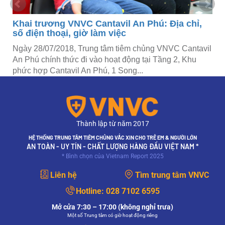
Khai trương VNVC Cantavil An Phú: Địa chỉ,
số điện thoại, giờ làm việc
Ngày 28/07/2018, Trung tâm tiêm chủng VNVC Cantavil
An Phú chính thức đi vào hoạt động tại Tầng 2, Khu
phức hợp Cantavil An Phú, 1 Song...
Thành lập từ năm 2017
HỆ THỐNG TRUNG TÂM TIÊM CHỦNG VẮC XIN CHO TRẺ EM & NGƯỜI LỚN
AN TOÀN - UY TÍN - CHẤT LƯỢNG HÀNG ĐẦU VIỆT NAM *
* Bình chọn của Vietnam Report 2025
Liên hệ
Tìm trung tâm VNVC
Hotline:
028 7102 6595
Mở cửa 7:30 – 17:00 (không nghỉ trưa)
Một số Trung tâm có giờ hoạt động riêng