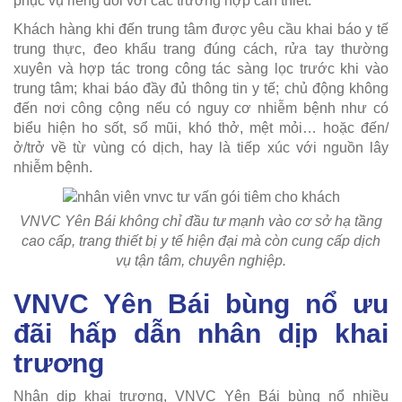
phục vụ riêng đối với các trường hợp cần thiết.
Khách hàng khi đến trung tâm được yêu cầu khai báo y tế
trung thực, đeo khẩu trang đúng cách, rửa tay thường
xuyên và hợp tác trong công tác sàng lọc trước khi vào
trung tâm; khai báo đầy đủ thông tin y tế; chủ động không
đến nơi công cộng nếu có nguy cơ nhiễm bệnh như có
biểu hiện ho sốt, sổ mũi, khó thở, mệt mỏi… hoặc đến/
ở/trở về từ vùng có dịch, hay là tiếp xúc với nguồn lây
nhiễm bệnh.
VNVC Yên Bái không chỉ đầu tư mạnh vào cơ sở hạ tầng
cao cấp, trang thiết bị y tế hiện đại mà còn cung cấp dịch
vụ tận tâm, chuyên nghiệp.
VNVC Yên Bái bùng nổ ưu
đãi hấp dẫn nhân dịp khai
trương
Nhân dịp khai trương, VNVC Yên Bái bùng nổ nhiều