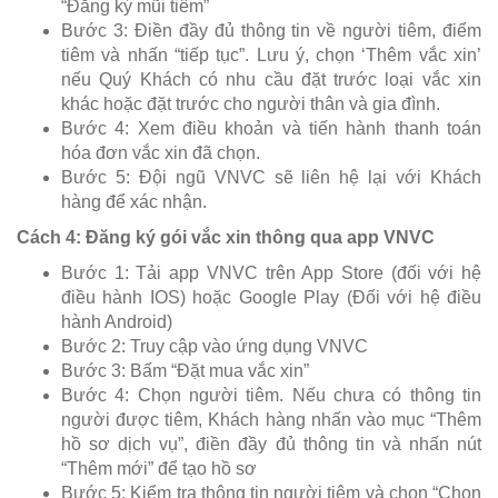
“Đăng ký mũi tiêm”
Bước 3: Điền đầy đủ thông tin về người tiêm, điểm
tiêm và nhấn “tiếp tục”. Lưu ý, chọn ‘Thêm vắc xin’
nếu Quý Khách có nhu cầu đặt trước loại vắc xin
khác hoặc đặt trước cho người thân và gia đình.
Bước 4: Xem điều khoản và tiến hành thanh toán
hóa đơn vắc xin đã chọn.
Bước 5: Đội ngũ VNVC sẽ liên hệ lại với Khách
hàng để xác nhận.
Cách 4: Đăng ký gói vắc xin thông qua app VNVC
Bước 1: Tải app VNVC trên App Store (đối với hệ
điều hành IOS) hoặc Google Play (Đối với hệ điều
hành Android)
Bước 2: Truy cập vào ứng dụng VNVC
Bước 3: Bấm “Đặt mua vắc xin”
Bước 4: Chọn người tiêm. Nếu chưa có thông tin
người được tiêm, Khách hàng nhấn vào mục “Thêm
hồ sơ dịch vụ”, điền đầy đủ thông tin và nhấn nút
“Thêm mới” để tạo hồ sơ
Bước 5: Kiểm tra thông tin người tiêm và chọn “Chọn