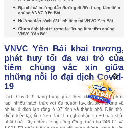
Địa chỉ và hướng dẫn đường đi đến trung tâm tiêm
chủng VNVC Yên Bái
Hướng dẫn cách đặt lịch tiêm tại VNVC Yên Bái
Chùm ảnh khai trương tại Trung tâm tiêm chủng
VNVC Yên Bái
VNVC Yên Bái khai trương,
phát huy tối đa vai trò của
tiêm chủng vắc xin giữa
những nỗi lo đại dịch Covid-
×
19
Dịch Covid-19 đang bùng phát theo chiều hướng phức
tạp, nhiều thách thức với đa nguồn lây, đa biến chủng và
nhiều ổ dịch lan rộng ở 37 tỉnh và thành phố. Đến thời
điểm hiện tại, tỉnh Yên Bái chưa ghi nhận ca F0 nào khởi
phát hoặc lây nhiễm trong cộng đồng, toàn bộ 246 F1 và