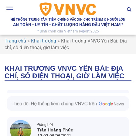
Toggle
navigation
HỆ THỐNG TRUNG TÂM TIÊM CHỦNG VẮC XIN CHO TRẺ EM & NGƯỜI LỚN
AN TOÀN - UY TÍN - CHẤT LƯỢNG HÀNG ĐẦU VIỆT NAM *
* Bình chọn của Vietnam Report 2025
Trang chủ
»
Khai trương
»
Khai trương VNVC Yên Bái: Địa
chỉ, số điện thoại, giờ làm việc
KHAI TRƯƠNG VNVC YÊN BÁI: ĐỊA
CHỈ, SỐ ĐIỆN THOẠI, GIỜ LÀM VIỆC
Đăng bởi
Trần Hoàng Phúc
12:02 06/06/2021