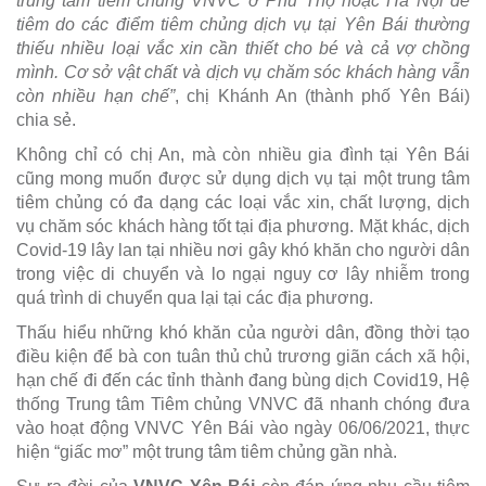
trung tâm tiêm chủng VNVC ở Phú Thọ hoặc Hà Nội để
tiêm do các điểm tiêm chủng dịch vụ tại Yên Bái thường
thiếu nhiều loại vắc xin cần thiết cho bé và cả vợ chồng
mình. Cơ sở vật chất và dịch vụ chăm sóc khách hàng vẫn
còn nhiều hạn chế”
, chị Khánh An (thành phố Yên Bái)
chia sẻ.
Không chỉ có chị An, mà còn nhiều gia đình tại Yên Bái
cũng mong muốn được sử dụng dịch vụ tại một trung tâm
tiêm chủng có đa dạng các loại vắc xin, chất lượng, dịch
vụ chăm sóc khách hàng tốt tại địa phương. Mặt khác, dịch
Covid-19 lây lan tại nhiều nơi gây khó khăn cho người dân
trong việc di chuyển và lo ngại nguy cơ lây nhiễm trong
quá trình di chuyển qua lại tại các địa phương.
Thấu hiểu những khó khăn của người dân, đồng thời tạo
điều kiện để bà con tuân thủ chủ trương giãn cách xã hội,
hạn chế đi đến các tỉnh thành đang bùng dịch Covid19, Hệ
thống Trung tâm Tiêm chủng VNVC đã nhanh chóng đưa
vào hoạt động VNVC Yên Bái vào ngày 06/06/2021, thực
hiện “giấc mơ” một trung tâm tiêm chủng gần nhà.