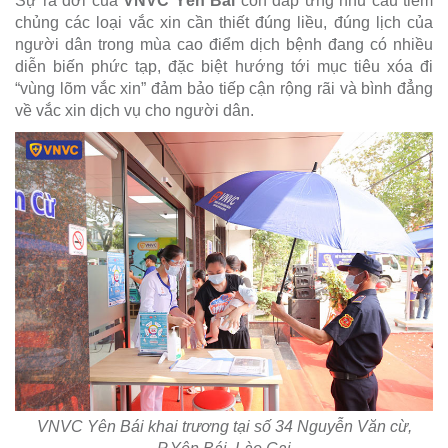
Sự ra đời của
VNVC Yên Bái
còn đáp ứng nhu cầu tiêm
chủng các loại vắc xin cần thiết đúng liều, đúng lịch của
người dân trong mùa cao điểm dịch bệnh đang có nhiều
diễn biến phức tạp, đặc biệt hướng tới mục tiêu xóa đi
“vùng lõm vắc xin” đảm bảo tiếp cận rộng rãi và bình đẳng
về vắc xin dịch vụ cho người dân.
VNVC Yên Bái khai trương tại số 34 Nguyễn Văn cừ,