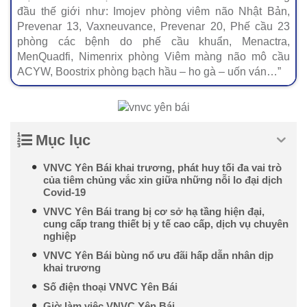
đầu thế giới như: Imojev phòng viêm não Nhật Bản,
Prevenar 13, Vaxneuvance, Prevenar 20, Phế cầu 23
phòng các bệnh do phế cầu khuẩn, Menactra,
MenQuadfi, Nimenrix phòng Viêm màng não mô cầu
ACYW, Boostrix phòng bạch hầu – ho gà – uốn ván…”
Mục lục
VNVC Yên Bái khai trương, phát huy tối đa vai trò
của tiêm chủng vắc xin giữa những nỗi lo đại dịch
Covid-19
VNVC Yên Bái trang bị cơ sở hạ tầng hiện đại,
cung cấp trang thiết bị y tế cao cấp, dịch vụ chuyên
nghiệp
VNVC Yên Bái bùng nổ ưu đãi hấp dẫn nhân dịp
khai trương
Số điện thoại VNVC Yên Bái
Giờ làm việc VNVC Yên Bái