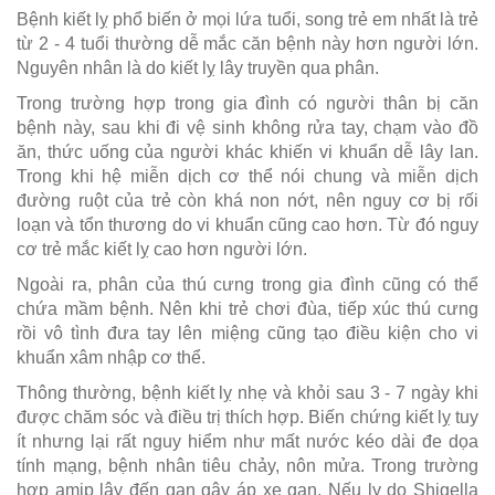
Bệnh kiết lỵ phổ biến ở mọi lứa tuổi, song trẻ em nhất là trẻ
từ 2 - 4 tuổi thường dễ mắc căn bệnh này hơn người lớn.
Nguyên nhân là do kiết lỵ lây truyền qua phân.
Trong trường hợp trong gia đình có người thân bị căn
bệnh này, sau khi đi vệ sinh không rửa tay, chạm vào đồ
ăn, thức uống của người khác khiến vi khuẩn dễ lây lan.
Trong khi hệ miễn dịch cơ thể nói chung và miễn dịch
đường ruột của trẻ còn khá non nớt, nên nguy cơ bị rối
loạn và tổn thương do vi khuẩn cũng cao hơn. Từ đó nguy
cơ trẻ mắc kiết lỵ cao hơn người lớn.
Ngoài ra, phân của thú cưng trong gia đình cũng có thể
chứa mầm bệnh. Nên khi trẻ chơi đùa, tiếp xúc thú cưng
rồi vô tình đưa tay lên miệng cũng tạo điều kiện cho vi
khuẩn xâm nhập cơ thể.
Thông thường, bệnh kiết lỵ nhẹ và khỏi sau 3 - 7 ngày khi
được chăm sóc và điều trị thích hợp. Biến chứng kiết lỵ tuy
ít nhưng lại rất nguy hiểm như mất nước kéo dài đe dọa
tính mạng, bệnh nhân tiêu chảy, nôn mửa. Trong trường
hợp amip lây đến gan gây áp xe gan. Nếu lỵ do Shigella