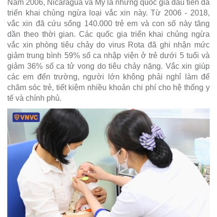
Năm 2006, Nicaragua và Mỹ là những quốc gia đầu tiên đã
triển khai chủng ngừa loại vắc xin này. Từ 2006 - 2018,
vắc xin đã cứu sống 140.000 trẻ em và con số này tăng
dần theo thời gian. Các quốc gia triển khai chủng ngừa
vắc xin phòng tiêu chảy do virus Rota đã ghi nhận mức
giảm trung bình 59% số ca nhập viện ở trẻ dưới 5 tuổi và
giảm 36% số ca tử vong do tiêu chảy nặng. Vắc xin giúp
các em đến trường, người lớn không phải nghỉ làm để
chăm sóc trẻ, tiết kiệm nhiều khoản chi phí cho hệ thống y
tế và chính phủ.