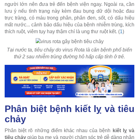
người lớn nên đưa trẻ đến bệnh viện ngay. Ngoài ra, cần
lưu ý nếu tình trạng này kèm đau bụng dữ dội hoặc đau
trực tràng, có máu trong phân, phân đen, sốt, có dấu hiệu
mất nước... cảnh bảo dấu hiệu của bệnh nhiễm trùng, kích
thích ruột, viêm tụy hay thậm chí là ung thư ruột kết. (
1
)
Tại nước ta, tiêu chảy do virus Rota là căn bệnh phổ biến
thứ 2 sau nhiễm trùng đường hô hấp cấp tính ở trẻ.
Phân biệt bệnh kiết lỵ và tiêu
chảy
Phân biệt rõ những điểm khác nhau của bệnh
kiết lỵ và
tiêu chảy
giúp ba mẹ và người chăm sóc trẻ dễ dàng nhận