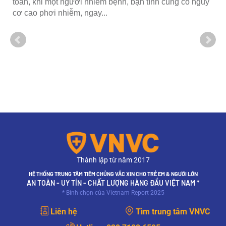
toàn, khi một người nhiễm bệnh, bạn tình cũng có nguy
cơ cao phơi nhiễm, ngay...
Thành lập từ năm 2017
HỆ THỐNG TRUNG TÂM TIÊM CHỦNG VẮC XIN CHO TRẺ EM & NGƯỜI LỚN
AN TOÀN - UY TÍN - CHẤT LƯỢNG HÀNG ĐẦU VIỆT NAM *
* Bình chọn của Vietnam Report 2025
Liên hệ
Tìm trung tâm VNVC