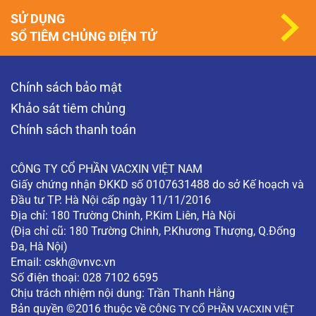
SỬ DỤNG
SỔ TIÊM CHỦNG ĐIỆN TỬ
Chính sách bảo mật
Khảo sát tiêm chủng
Chính sách thanh toán
CÔNG TY CỔ PHẦN VACXIN VIỆT NAM
Giấy chứng nhận ĐKKD số 0107631488 do sở Kế hoạch và
Đầu tư TP. Hà Nội cấp ngày 11/11/2016
Địa chỉ: 180 Trường Chinh, P.Kim Liên, Hà Nội
(Địa chỉ cũ: 180 Trường Chinh, P.Khương Thượng, Q.Đống
Đa, Hà Nội)
Email:
cskh@vnvc.vn
Số điện thoại: 028 7102 6595
Chịu trách nhiệm nội dung: Trần Thanh Hằng
Bản quyền ©2016 thuộc về
CÔNG TY CỔ PHẦN VACXIN VIỆT