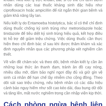
nhân dùng các loại thuốc kháng sinh đặc hiệu như
ciprofloxacin hoặc ampicillin để rút ngắn thời gian bệnh và
giảm khả năng lây lan.
Nếu kiết lỵ do Entamoeba histolytica, bác sĩ có thể chỉ định
dùng thuốc chống ký sinh trùng như metronidazole hoặc
tinidazole để tiêu diệt ký sinh trùng hiệu quả, kết hợp điều
trị hỗ trợ để giảm triệu chứng. Việc dùng thuốc cần thực
hiện theo chỉ định bác sĩ sau khi được thăm khám và xác
định nguyên nhân qua các phương pháp xét nghiệm cần
thiết.
Về vấn đề chăm sóc và theo dõi, bệnh nhân kiết lỵ cần ăn
những loại thức ăn thanh đạm, tránh ăn đồ cay nóng,
nhiều dầu mỡ, đảm bảo nghỉ ngơi đầy đủ và giữ gìn vệ
sinh cá nhân để hạn chế lây nhiễm cho cộng đồng. Theo
dõi sát sao triệu chứng, nếu bệnh nhân có các dấu hiệu
cảnh báo nguy hiểm như sốt cao kéo dài, đau bụng dữ dội
và tăng lên, mất nước nghiêm trọng cần nhập viện kịp thời.
Cách phòng ngừa bệnh liên