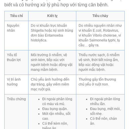
biết và có hướng xử lý phù hợp với từng căn bệnh.
Tiêu chí
Kiết lỵ
Tiêu chảy
Nguyên
Do vi khuẩn trực khuẩn
Do nhiều nguyên nhân như
nhân
Shigella hoặc ký sinh trùng
vi khuẩn E.coli, Rotavirus,
đơn bào Entamoeba
vi khuẩn Vibrio cholerae, vi
histolytica.
khuẩn Salmonella typhi, tụ
cầu… gây ra.
Yếu tố
Môi trường ô nhiễm, vệ
Thiếu nước sạch, ô nhiễm
thuận lợi
sinh kém, tiếp xúc với
vệ sinh, thời tiết nóng ẩm,
người bệnh hoặc động vật
tiếp xúc động vật hoặc
mang mầm bệnh.
người mắc bệnh.
Vị trí ảnh
Chủ yếu ảnh hưởng đến
Thường gây tổn thương
hưởng
đại tràng, gây viêm niêm
chủ yếu ở ruột non.
mạc ruột già.
Triệu chứng
Đi ngoài phân lỏng
Đi ngoài phân lỏng
có máu và mủ.
nhiều lần.
Đau bụng quặn.
Đau bụng, mệt mỏi,
Mót rặn nhiều, sốt
sốt nhẹ.
cao.
Có thể nôn, chán
Có thể kèm nôn,
ăn.
biếng ăn.