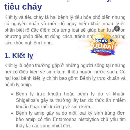
tiêu chảy
Kiết lỵ và tiêu chảy là hai bệnh lý tiêu hóa phổ biến nhưng
có nguyên nhân và mức độ nguy hiểm khác nhau. Việc
×
phân biệt rõ đặc điểm của từng loại sẽ giúp bạn lựa chọn
phương pháp điều trị đúng cách, tránh những biến chứng
sức khỏe nghiêm trọng.
1. Kiết lỵ
Kiết lỵ là bệnh thường gặp ở những người sống tại những
nơi có điều kiện vệ sinh kém, thiếu nguồn nước sạch. Có
hai loại bệnh kiết lỵ chính bao gồm: Bệnh lỵ trực khuẩn và
bệnh lỵ amip.
Bệnh lỵ trực khuẩn hoặc bệnh lỵ do vi khuẩn
Shigellosis gây ra thường lây lan do thức ăn nhiễm
khuẩn hoặc môi trường vệ sinh kém.
Bệnh lỵ amip gây ra do một loại ký sinh trùng đơn
bào amip có tên Entamoeba histolytica chủ yếu tìm
thấy tại các vùng nhiệt đới.