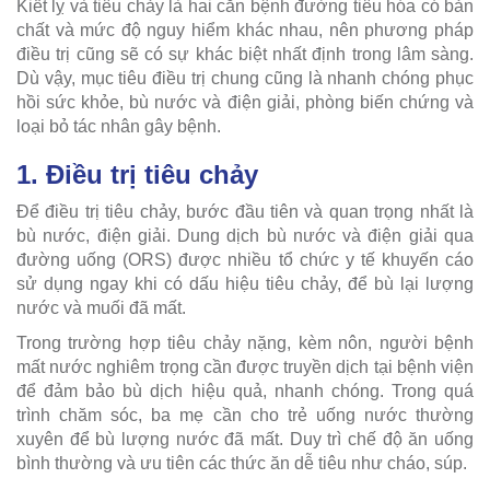
Kiết lỵ và tiêu chảy là hai căn bệnh đường tiêu hóa có bản
chất và mức độ nguy hiểm khác nhau, nên phương pháp
điều trị cũng sẽ có sự khác biệt nhất định trong lâm sàng.
Dù vậy, mục tiêu điều trị chung cũng là nhanh chóng phục
hồi sức khỏe, bù nước và điện giải, phòng biến chứng và
loại bỏ tác nhân gây bệnh.
1. Điều trị tiêu chảy
Để điều trị tiêu chảy, bước đầu tiên và quan trọng nhất là
bù nước, điện giải. Dung dịch bù nước và điện giải qua
đường uống (ORS) được nhiều tổ chức y tế khuyến cáo
sử dụng ngay khi có dấu hiệu tiêu chảy, để bù lại lượng
nước và muối đã mất.
Trong trường hợp tiêu chảy nặng, kèm nôn, người bệnh
mất nước nghiêm trọng cần được truyền dịch tại bệnh viện
để đảm bảo bù dịch hiệu quả, nhanh chóng. Trong quá
trình chăm sóc, ba mẹ cần cho trẻ uống nước thường
xuyên để bù lượng nước đã mất. Duy trì chế độ ăn uống
bình thường và ưu tiên các thức ăn dễ tiêu như cháo, súp.