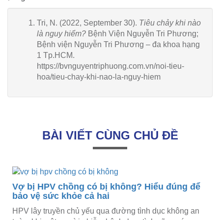
Tri, N. (2022, September 30).
Tiêu chảy khi nào
là nguy hiểm?
Bệnh Viện Nguyễn Tri Phương;
Bệnh viện Nguyễn Tri Phương – đa khoa hạng
1 Tp.HCM.
https://bvnguyentriphuong.com.vn/noi-tieu-
hoa/tieu-chay-khi-nao-la-nguy-hiem
BÀI VIẾT CÙNG CHỦ ĐỀ
ể
Vợ bị HPV chồng có bị không? Hiểu đúng để
bảo vệ sức khỏe cả hai
HPV lây truyền chủ yếu qua đường tình dục không an