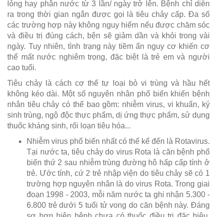
lỏng hay phân nước từ 3 lần/ ngày trở lên. Bệnh chỉ diễn
ra trong thời gian ngắn được gọi là tiêu chảy cấp. Đa số
các trường hợp này không nguy hiểm nếu được chăm sóc
và điều trị đúng cách, bện sẽ giảm dần và khỏi trong vài
ngày. Tuy nhiên, tình trạng này tiềm ẩn nguy cơ khiến cơ
thể mất nước nghiêm trọng, đặc biệt là trẻ em và người
cao tuổi.
Tiêu chảy là cách cơ thể tự loại bỏ vi trùng và hầu hết
không kéo dài. Một số nguyên nhân phổ biến khiến bệnh
nhân tiêu chảy có thể bao gồm: nhiễm virus, vi khuẩn, ký
sinh trùng, ngộ độc thực phẩm, dị ứng thực phẩm, sử dụng
thuốc kháng sinh, rối loạn tiêu hóa...
Nhiễm virus phổ biến nhất có thể kể đến là Rotavirus.
Tại nước ta, tiêu chảy do virus Rota là căn bệnh phổ
biến thứ 2 sau nhiễm trùng đường hô hấp cấp tính ở
trẻ. Ước tính, cứ 2 trẻ nhập viện do tiêu chảy sẽ có 1
trường hợp nguyên nhân là do virus Rota. Trong giai
đoạn 1998 - 2003, mỗi năm nước ta ghi nhận 5.300 -
6.800 trẻ dưới 5 tuổi tử vong do căn bệnh này. Đáng
sợ hơn hiện bệnh chưa có thuốc điều trị đặc hiệu,