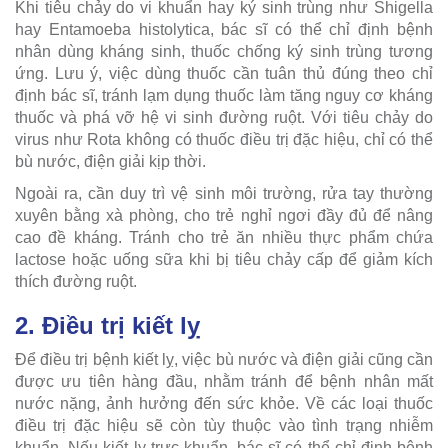
Khi tiêu chảy do vi khuẩn hay ký sinh trùng như Shigella
hay Entamoeba histolytica, bác sĩ có thể chỉ định bệnh
nhân dùng kháng sinh, thuốc chống ký sinh trùng tương
ứng. Lưu ý, việc dùng thuốc cần tuân thủ đúng theo chỉ
định bác sĩ, tránh lạm dụng thuốc làm tăng nguy cơ kháng
thuốc và phá vỡ hệ vi sinh đường ruột. Với tiêu chảy do
virus như Rota không có thuốc điều trị đặc hiệu, chỉ có thể
bù nước, điện giải kịp thời.
Ngoài ra, cần duy trì vệ sinh môi trường, rửa tay thường
xuyên bằng xà phòng, cho trẻ nghỉ ngơi đầy đủ để nâng
cao đề kháng. Tránh cho trẻ ăn nhiều thực phẩm chứa
lactose hoặc uống sữa khi bị tiêu chảy cấp để giảm kích
thích đường ruột.
2. Điều trị kiết lỵ
Để điều trị bệnh kiết lỵ, việc bù nước và điện giải cũng cần
được ưu tiên hàng đầu, nhằm tránh để bệnh nhân mất
nước nặng, ảnh hưởng đến sức khỏe. Về các loại thuốc
điều trị đặc hiệu sẽ còn tùy thuộc vào tình trạng nhiễm
khuẩn. Nếu kiết lỵ trực khuẩn, bác sĩ có thể chỉ định bệnh