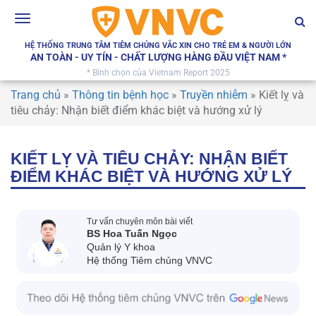
Toggle
navigation
HỆ THỐNG TRUNG TÂM TIÊM CHỦNG VẮC XIN CHO TRẺ EM & NGƯỜI LỚN
AN TOÀN - UY TÍN - CHẤT LƯỢNG HÀNG ĐẦU VIỆT NAM *
* Bình chọn của Vietnam Report 2025
Trang chủ
»
Thông tin bệnh học
»
Truyền nhiễm
»
Kiết lỵ và
tiêu chảy: Nhận biết điểm khác biệt và hướng xử lý
KIẾT LỴ VÀ TIÊU CHẢY: NHẬN BIẾT
ĐIỂM KHÁC BIỆT VÀ HƯỚNG XỬ LÝ
Tư vấn chuyên môn bài viết
BS Hoa Tuấn Ngọc
Quản lý Y khoa
Hệ thống Tiêm chủng VNVC