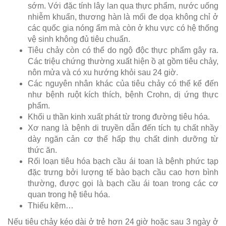
sớm. Với đặc tính lây lan qua thực phẩm, nước uống
nhiễm khuẩn, thương hàn là mối đe dọa không chỉ ở
các quốc gia nóng ẩm mà còn ở khu vực có hệ thống
vệ sinh không đủ tiêu chuẩn.
Tiêu chảy còn có thể do ngộ độc thực phẩm gây ra.
Các triệu chứng thường xuất hiện ồ ạt gồm tiêu chảy,
nôn mửa và có xu hướng khỏi sau 24 giờ.
Các nguyên nhân khác của tiêu chảy có thể kể đến
như bệnh ruột kích thích, bệnh Crohn, dị ứng thực
phẩm.
Khối u thần kinh xuất phát từ trong đường tiêu hóa.
Xơ nang là bệnh di truyền dẫn đến tích tụ chất nhầy
dày ngăn cản cơ thể hấp thụ chất dinh dưỡng từ
thức ăn.
Rối loạn tiêu hóa bạch cầu ái toan là bệnh phức tạp
đặc trưng bởi lượng tế bào bạch cầu cao hơn bình
thường, được gọi là bạch cầu ái toan trong các cơ
quan trong hệ tiêu hóa.
Thiếu kẽm…
Nếu tiêu chảy kéo dài ở trẻ hơn 24 giờ hoặc sau 3 ngày ở