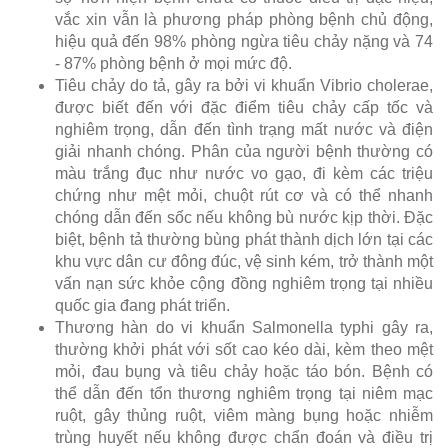
vắc xin vẫn là phương pháp phòng bệnh chủ động,
hiệu quả đến 98% phòng ngừa tiêu chảy nặng và 74
- 87% phòng bệnh ở mọi mức độ.
Tiêu chảy do tả, gây ra bởi vi khuẩn Vibrio cholerae,
được biết đến với đặc điểm tiêu chảy cấp tốc và
nghiêm trọng, dẫn đến tình trạng mất nước và điện
giải nhanh chóng. Phân của người bệnh thường có
màu trắng đục như nước vo gạo, đi kèm các triệu
chứng như mệt mỏi, chuột rút cơ và có thể nhanh
chóng dẫn đến sốc nếu không bù nước kịp thời. Đặc
biệt, bệnh tả thường bùng phát thành dịch lớn tại các
khu vực dân cư đông đúc, vệ sinh kém, trở thành một
vấn nạn sức khỏe cộng đồng nghiêm trọng tại nhiều
quốc gia đang phát triển.
Thương hàn do vi khuẩn Salmonella typhi gây ra,
thường khởi phát với sốt cao kéo dài, kèm theo mệt
mỏi, đau bụng và tiêu chảy hoặc táo bón. Bệnh có
thể dẫn đến tổn thương nghiêm trọng tại niêm mạc
ruột, gây thủng ruột, viêm màng bụng hoặc nhiễm
trùng huyết nếu không được chẩn đoán và điều trị