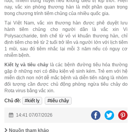
ruột, nhiễm trùng huyết nếu không điều trị kịp thời. Hiện
nay, vắc xin phòng thương hàn là một phần quan trọng
trong chương trình tiêm chủng của nhiều quốc gia.
Tại Việt Nam, vắc xin thương hàn được phê duyệt lưu
hành tiêm chủng cho người dân là vắc xin Vi
Polysaccharide, tinh chế từ vỏ vi khuẩn thương hàn, chỉ
định tiêm cho trẻ từ 2 tuổi trở lên và người lớn với lịch tiêm
1 mũi, sau đó tiêm nhắc lại mỗi 3 năm nếu có nguy cơ
nhiễm bệnh.
Kiết lỵ và tiêu chảy
là các bệnh đường tiêu hóa thường
gặp ở những nơi có điều kiện vệ sinh kém. Trẻ em với hệ
miễn dịch non nớt dễ mắc bệnh và diễn tiến nặng là nhóm
đối tượng cần được chủ động phòng ngừa tiêu chảy do
Rota virus bằng vắc xin.
Chủ đề:
#kiết lỵ
#tiêu chảy
14:41 07/07/2026
Nguồn tham khảo