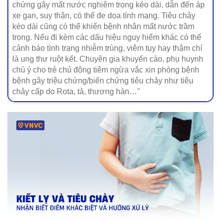
chứng gây mất nước nghiêm trọng kéo dài, dẫn đến áp
xe gan, suy thận, có thể đe dọa tính mạng. Tiêu chảy
kéo dài cũng có thể khiến bệnh nhân mất nước trầm
trọng. Nếu đi kèm các dấu hiệu nguy hiểm khác có thể
cảnh báo tình trạng nhiễm trùng, viêm tụy hay thậm chí
là ung thư ruột kết. Chuyên gia khuyến cáo, phụ huynh
chú ý cho trẻ chủ động tiêm ngừa vắc xin phòng bệnh
bệnh gây triệu chứng/biến chứng tiêu chảy như tiêu
chảy cấp do Rota, tả, thương hàn…"