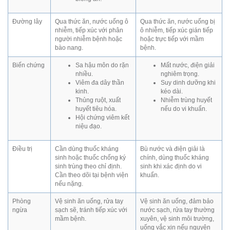
Đường lây
Qua thức ăn, nước uống ô
Qua thức ăn, nước uống bị
nhiễm, tiếp xúc với phân
ô nhiễm, tiếp xúc gián tiếp
người nhiễm bệnh hoặc
hoặc trực tiếp với mầm
bào nang.
bệnh.
Biến chứng
Sa hậu môn do rặn
Mất nước, điện giải
nhiều.
nghiêm trọng.
Viêm đa dây thần
Suy dinh dưỡng khi
kinh.
kéo dài.
Thủng ruột, xuất
Nhiễm trùng huyết
huyết tiêu hóa.
nếu do vi khuẩn.
Hội chứng viêm kết
niệu đạo.
Điều trị
Cần dùng thuốc kháng
Bù nước và điện giải là
sinh hoặc thuốc chống ký
chính, dùng thuốc kháng
sinh trùng theo chỉ định.
sinh khi xác định do vi
Cần theo dõi tại bệnh viện
khuẩn.
nếu nặng.
Phòng
Vệ sinh ăn uống, rửa tay
Vệ sinh ăn uống, đảm bảo
ngừa
sạch sẽ, tránh tiếp xúc với
nước sạch, rửa tay thường
mầm bệnh.
xuyên, vệ sinh môi trường,
uống vắc xin nếu nguyên