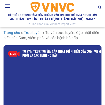
Toggle
navigation
HỆ THỐNG TRUNG TÂM TIÊM CHỦNG VẮC XIN CHO TRẺ EM & NGƯỜI LỚN
AN TOÀN - UY TÍN - CHẤT LƯỢNG HÀNG ĐẦU VIỆT NAM *
* Bình chọn của Vietnam Report 2025
Trang chủ
»
Trực tuyến
»
Tư vấn trực tuyến: Cập nhật diễn
biến của Cúm, Viêm phổi và các bệnh hô hấp
TƯ VẤN TRỰC TUYẾN: CẬP NHẬT DIỄN BIẾN CỦA CÚM, VIÊM
PHỔI VÀ CÁC BỆNH HÔ HẤP