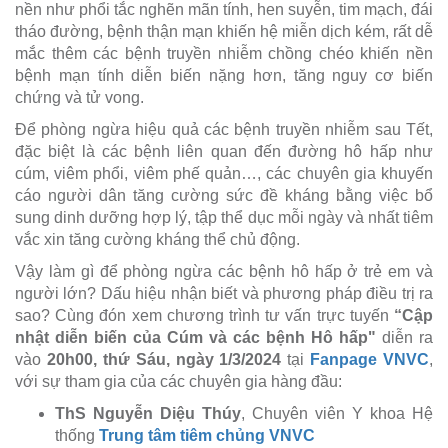
nền như phổi tắc nghẽn mãn tính, hen suyễn, tim mạch, đái
tháo đường, bệnh thận mạn khiến hệ miễn dịch kém, rất dễ
mắc thêm các bệnh truyền nhiễm chồng chéo khiến nền
bệnh mạn tính diễn biến nặng hơn, tăng nguy cơ biến
chứng và tử vong.
Để phòng ngừa hiệu quả các bệnh truyền nhiễm sau Tết,
đặc biệt là các bệnh liên quan đến đường hô hấp như
cúm, viêm phổi, viêm phế quản…, các chuyên gia khuyến
cáo người dân tăng cường sức đề kháng bằng việc bổ
sung dinh dưỡng hợp lý, tập thể dục mỗi ngày và nhất tiêm
vắc xin tăng cường kháng thể chủ động.
Vậy làm gì để phòng ngừa các bệnh hô hấp ở trẻ em và
người lớn? Dấu hiệu nhận biết và phương pháp điều trị ra
sao? Cùng đón xem chương trình tư vấn trực tuyến
“Cập
nhật diễn biến của Cúm và các bệnh Hô hấp"
diễn ra
vào
20h00, thứ Sáu, ngày 1/3/2024
tại
Fanpage VNVC
,
với sự tham gia của các chuyên gia hàng đầu:
ThS Nguyễn Diệu Thúy
, Chuyên viên Y khoa Hệ
thống
Trung tâm tiêm chủng VNVC