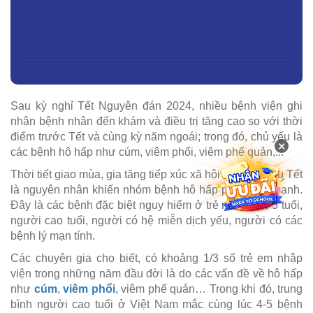
Sau kỳ nghỉ Tết Nguyên đán 2024, nhiều bệnh viện ghi
nhận bệnh nhân đến khám và điều trị tăng cao so với thời
điểm trước Tết và cùng kỳ năm ngoái; trong đó, chủ yếu là
×
các bệnh hô hấp như cúm, viêm phổi, viêm phế quản,...
Thời tiết giao mùa, gia tăng tiếp xúc xã hội trong và sau Tết
là nguyên nhân khiến nhóm bệnh hô hấp phát triển mạnh.
Đây là các bệnh đặc biệt nguy hiểm ở trẻ nhỏ dưới 5 tuổi,
người cao tuổi, người có hệ miễn dịch yếu, người có các
bệnh lý mạn tính.
Các chuyên gia cho biết, có khoảng 1/3 số trẻ em nhập
viện trong những năm đầu đời là do các vấn đề về hô hấp
như
cúm
,
viêm phổi
, viêm phế quản… Trong khi đó, trung
bình người cao tuổi ở Việt Nam mắc cùng lúc 4-5 bệnh