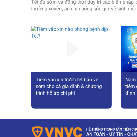
Tết đủ sớm và đồng thời duy trì các biện pháp
thường xuyên, ăn chín uống sôi, giữ vệ sinh mô
Tiêm vắc xin trước tết bảo vệ
Năm 
sớm cho cả gia đình & chương
tiêm 
trình hỗ trợ chi phí
đình
HỆ THỐNG TRUNG TÂM TIÊM CHỦ
AN TOÀN - UY TÍN - CH