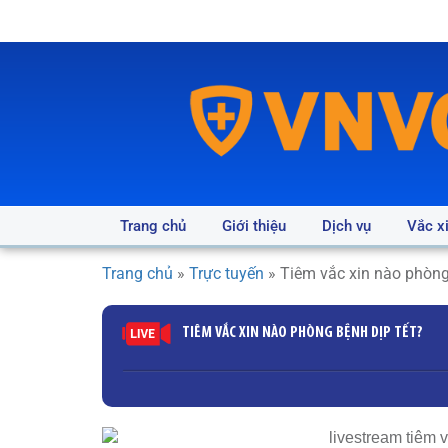
Trang chủ
Giới thiệu
Dịch vụ
Vắc x
Trang chủ
»
Trực tuyến
»
Tiêm vắc xin nào phòng
TIÊM VẮC XIN NÀO PHÒNG BỆNH DỊP TẾT?