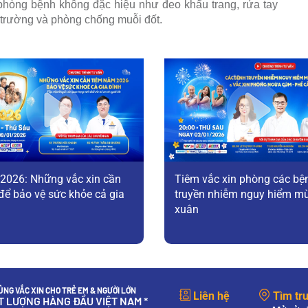
 phòng bệnh không đặc hiệu như đeo khẩu trang, rửa tay
i trường và phòng chống muỗi đốt.
2026: Những vắc xin cần
Tiêm vắc xin phòng các bệ
để bảo vệ sức khỏe cả gia
truyền nhiễm nguy hiểm mu
xuân
NG VẮC XIN CHO TRẺ EM & NGƯỜI LỚN
Liên hệ
Tìm tr
ẤT LƯỢNG HÀNG ĐẦU VIỆT NAM *