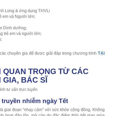
Vĩnh Long & ứng dụng THVLi
ẻ em và Người lớn;
m Dinh dưỡng;
 trẻ em và người lớn;
;
 các chuyên gia để được giải đáp trong chương trình
TẠI
N QUAN TRỌNG TỪ CÁC
GIA, BÁC SĨ
 truyền nhiễm ngày Tết
à giai đoạn “nhạy cảm” với sức khỏe cộng đồng. Không
inh hoạt đảo lộn, mà còn do đặc điểm thời tiết giao mùa