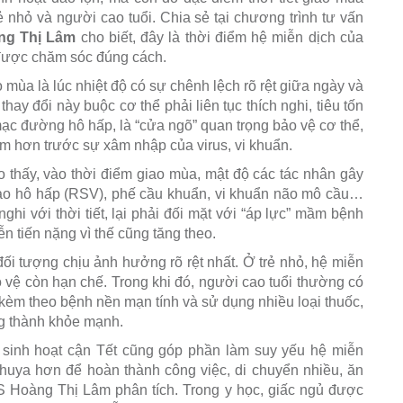
 nhỏ và người cao tuổi. Chia sẻ tại chương trình tư vấn
ng Thị Lâm
cho biết, đây là thời điểm hệ miễn dịch của
 được chăm sóc đúng cách.
ùa là lúc nhiệt độ có sự chênh lệch rõ rệt giữa ngày và
ay đổi này buộc cơ thể phải liên tục thích nghi, tiêu tốn
ạc đường hô hấp, là “cửa ngõ” quan trọng bảo vệ cơ thể,
ảm hơn trước sự xâm nhập của virus, vi khuẩn.
o thấy, vào thời điểm giao mùa, mật độ các tác nhân gây
ào hô hấp (RSV), phế cầu khuẩn, vi khuẩn não mô cầu…
nghi với thời tiết, lại phải đối mặt với “áp lực” mầm bệnh
 tiến nặng vì thế cũng tăng theo.
đối tượng chịu ảnh hưởng rõ rệt nhất. Ở trẻ nhỏ, hệ miễn
 vệ còn hạn chế. Trong khi đó, người cao tuổi thường có
y kèm theo bệnh nền mạn tính và sử dụng nhiều loại thuốc,
g thành khỏe mạnh.
ng sinh hoạt cận Tết cũng góp phần làm suy yếu hệ miễn
khuya hơn để hoàn thành công việc, di chuyển nhiều, ăn
S Hoàng Thị Lâm phân tích. Trong y học, giấc ngủ được