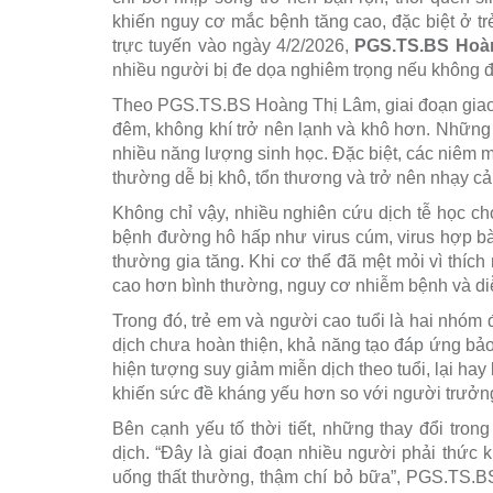
khiến nguy cơ mắc bệnh tăng cao, đặc biệt ở trẻ
trực tuyến vào ngày 4/2/2026,
PGS.TS.BS Hoà
nhiều người bị đe dọa nghiêm trọng nếu không
Theo PGS.TS.BS Hoàng Thị Lâm, giai đoạn giao m
đêm, không khí trở nên lạnh và khô hơn. Những th
nhiều năng lượng sinh học. Đặc biệt, các niêm m
thường dễ bị khô, tổn thương và trở nên nhạy c
Không chỉ vậy, nhiều nghiên cứu dịch tễ học ch
bệnh đường hô hấp như virus cúm, virus hợp b
thường gia tăng. Khi cơ thể đã mệt mỏi vì thích 
cao hơn bình thường, nguy cơ nhiễm bệnh và diễn
Trong đó, trẻ em và người cao tuổi là hai nhóm 
dịch chưa hoàn thiện, khả năng tạo đáp ứng bảo
hiện tượng suy giảm miễn dịch theo tuổi, lại ha
khiến sức đề kháng yếu hơn so với người trưởn
Bên cạnh yếu tố thời tiết, những thay đổi tro
dịch. “Đây là giai đoạn nhiều người phải thức 
uống thất thường, thậm chí bỏ bữa”, PGS.TS.B