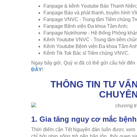
Fanpage & kênh Youtube Báo Thanh Niên;
Fanpage Báo và phát thanh, truyền hình 
Fanpage VNVC - Trung tâm Tiêm chủng Tr
Fanpage Bệnh viện Đa khoa Tâm Anh;
Fanpage Nutrihome - Hệ thống Phòng khá
Kênh Youtube VNVC - Trung tâm tiêm chủng
Kênh Youtube Bệnh viện Đa khoa Tâm Anh
Kênh Tik Tok Bác sĩ Tiêm chủng VNVC.
Ngay bây giờ, Quý vị đã có thể gửi câu hỏi đến
ĐÂY
!
THÔNG TIN TƯ VẤ
CHUYÊN 
1. Gia tăng nguy cơ mắc bệnh
Thời điểm cận Tết Nguyên đán luôn được xem l
chỉ bởi nhịp sống trở nên bận rộn, thói quen s