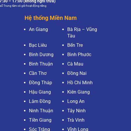
:30 – 17:00 (không nghỉ trưa)
số Trung tâm có giờ hoạt động riêng
Hệ thống Miền Nam
An Giang
Bà Rịa – Vũng
Tàu
Bạc Liêu
Bến Tre
Bình Dương
Bình Phước
Bình Thuận
Cà Mau
Cần Thơ
Đồng Nai
Đồng Tháp
Hồ Chí Minh
Hậu Giang
Kiên Giang
Lâm Đồng
Long An
Ninh Thuận
Tây Ninh
Tiền Giang
Trà Vinh
Sóc Trăng
Vĩnh Long