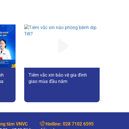
nh
Tiêm vắc xin bảo vệ gia đình
̀a
giao mùa đầu năm
ung tâm VNVC
Hotline:
028 7102 6595