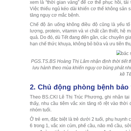
xem là “thời gian vàng” để cơ thể phục hồi, tái
Việc thiếu ngủ kéo dài khiến cơ thể không sản s
tăng nguy cơ mắc bệnh.
Chế độ ăn uống không điều độ cũng là yếu tố
lượng, protein, vitamin và vi chất cần thiết, hệ
quả. Do đó, dù Tết đang đến gần, các chuyên gia
hạn chế thức khuya, không bỏ bữa và ưu tiên th
PGS.TS.BS Hoàng Thị Lâm nhận định thời tiết th
lưu hành theo mùa khiến nguy cơ bùng phát nhiề
kề T
2. Chủ động phòng bệnh bảo v
Theo BS.CKI Lê Thị Trúc Phương, ghi nhận tại
thấy, nhu cầu tiêm vắc xin tăng rõ rệt vào thờ
nhóm tuổi.
Ở trẻ em, đặc biệt là trẻ dưới 2 tuổi, phụ huynh
6 trong 1, vắc xin cúm, phế cầu, não mô cầu, sởi