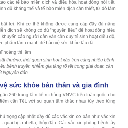
 tạo các tế bào miễn dịch và điều hòa hoạt động nội tiết.
inh đủ kháng thể và tế bào miễn dịch cần thiết, từ đó làm
 bất lợi. Khi cơ thể không được cung cấp đầy đủ năng
 miễn dịch sẽ không có đủ “nguyên liệu” để hoạt động hiệu
 khuyến cáo người dân vẫn cần duy trì sinh hoạt điều độ,
ực phẩm lành mạnh để bảo vệ sức khỏe lâu dài.
ất thường, thói quen sinh hoạt xáo trộn cùng nhiều bệnh
u bệnh truyền nhiễm gia tăng rõ rệt trong giai đoạn cận
ết Nguyên đán
ệ sức khỏe bản thân và gia đình
 gần 260 trung tâm tiêm chủng VNVC trên toàn quốc cho
i điểm cận Tết, với sự quan tâm khác nhau tùy theo từng
 chú trọng cập nhật đầy đủ các vắc xin cơ bản như vắc xin
 - quai bị - rubella, thủy đậu. Các vắc xin phòng bệnh lây