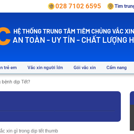
028 7102 6595
Tìm tru
HỆ THỐNG TRUNG TÂM TIÊM CHỦNG VẮC XIN
AN TOÀN - UY TÍN - CHẤT LƯỢNG 
in trẻ em
Vắc xin người lớn
Gói vắc xin
Cẩm nang
 bệnh dịp Tết?