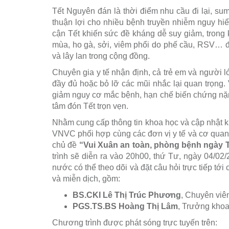
Tết Nguyên đán là thời điểm nhu cầu đi lại, su
thuận lợi cho nhiều bệnh truyền nhiễm nguy hiểm
cận Tết khiến sức đề kháng dễ suy giảm, trong 
mùa, ho gà, sởi, viêm phổi do phế cầu, RSV… đ
và lây lan trong cộng đồng.
Chuyên gia y tế nhận định, cả trẻ em và người
đầy đủ hoặc bỏ lỡ các mũi nhắc lại quan trọng. 
giảm nguy cơ mắc bệnh, hạn chế biến chứng nặn
tâm đón Tết trọn vẹn.
Nhằm cung cấp thông tin khoa học và cập nhật 
VNVC phối hợp cùng các đơn vị y tế và cơ quan b
chủ đề
“Vui Xuân an toàn, phòng bệnh ngày Tế
trình sẽ diễn ra vào 20h00, thứ Tư, ngày 04/02
nước có thể theo dõi và đặt câu hỏi trực tiếp tới
và miễn dịch, gồm:
BS.CKI Lê Thị Trúc Phương
, Chuyên viê
PGS.TS.BS Hoàng Thị Lâm
, Trưởng kho
Chương trình được phát sóng trực tuyến trên: