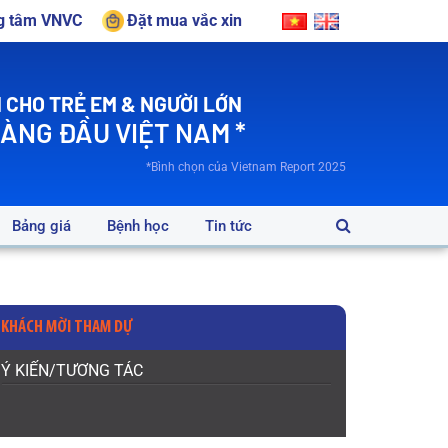
ng tâm VNVC
Đặt mua vắc xin
 CHO TRẺ EM & NGƯỜI LỚN
HÀNG ĐẦU VIỆT NAM *
*Bình chọn của Vietnam Report 2025
Bảng giá
Bệnh học
Tin tức
KHÁCH MỜI THAM DỰ
Ý KIẾN/TƯƠNG TÁC