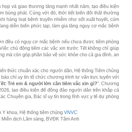
m họp và giao thương tăng mạnh nhất năm, tạo điều kiện
 bùng phát. Cùng với đó, thời tiết biến đổi thất thường
khi hàng loạt bệnh truyền nhiễm như sốt xuất huyết, cúm
ang diễn biến phức tạp, làm gia tăng nguy cơ mắc bệnh
 lớn đều có nguy cơ mắc bệnh nếu chưa được tiêm phòng
Việc chủ động tiêm các vắc xin trước Tết không chỉ giúp
g mà còn góp phần bảo vệ sức khỏe cho cả gia đình, an
kiến thức chuẩn xác cho người dân, Hệ thống Tiêm chủng
áo chí uy tín tổ chức chương trình tư vấn trực tuyến với
t: Trẻ em & người lớn cần tiêm vắc xin gì?
”. Chương
/2026, tạo điều kiện để đông đảo người dân trên khắp cả
 các Chuyên gia, Bác sĩ uy tín trong lĩnh vực y tế dự phòng
n Y khoa, Hệ thống tiêm chủng
VNVC
a Miễn dịch Lâm sàng, BVĐK Tâm Anh