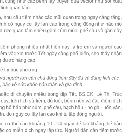
, cũng như các bệnh lây truyền qua vector như sốt xuất
đình quan tâm.
n, nhu cầu tiêm nhắc các mũi quan trọng ngày càng tăng,
bệnh có nguy cơ lây lan cao trong cộng đồng như não mô
in được quan tâm nhiều gồm cúm mùa, phế cầu và gần đây
tiêm phòng nhiều nhất hiện nay là trẻ em và người cao
iêm vắc xin trước Tết ngày càng phổ biến, cho thấy nhận
g được nâng cao.
à người lớn cần chủ động tiêm đầy đủ và đúng lịch các
 bảo vệ sức khỏe bản thân và gia đình.
hoặc di chuyển nhiều trong dịp Tết, BS.CKI Lê Thị Trúc
ựa trên lịch sử tiêm, độ tuổi, bệnh nền và đặc điểm dịch
ng hô hấp như cúm, phế cầu, bạch hầu - ho gà - uốn ván,
ên, do nguy cơ lây lan cao khi tụ tập đông người.
êm, cơ thể cần khoảng 10 - 14 ngày để tạo kháng thể bảo
iệc có miễn dịch ngay lập tức. Người dân cần tiêm trước