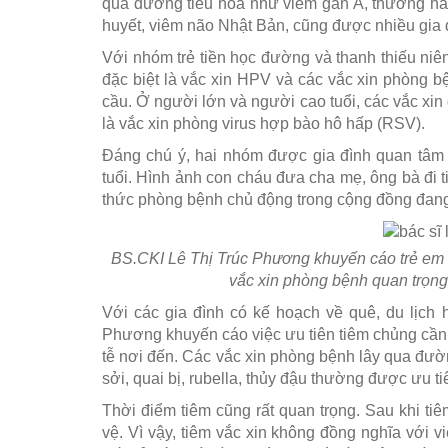
qua đường tiêu hóa như viêm gan A, thương hàn
huyết, viêm não Nhật Bản, cũng được nhiều gia 
Với nhóm trẻ tiền học đường và thanh thiếu niê
đặc biệt là vắc xin HPV và các vắc xin phòng 
cầu. Ở người lớn và người cao tuổi, các vắc x
là vắc xin phòng virus hợp bào hô hấp (RSV).
Đáng chú ý, hai nhóm được gia đình quan tâm 
tuổi. Hình ảnh con cháu đưa cha mẹ, ông bà đi t
thức phòng bệnh chủ động trong cộng đồng đan
BS.CKI Lê Thị Trúc Phương khuyến cáo trẻ em v
vắc xin phòng bệnh quan trọng,
Với các gia đình có kế hoạch về quê, du lịch 
Phương khuyến cáo việc ưu tiên tiêm chủng cần d
tễ nơi đến. Các vắc xin phòng bệnh lây qua đườ
sởi, quai bị, rubella, thủy đậu thường được ưu ti
Thời điểm tiêm cũng rất quan trọng. Sau khi ti
vệ. Vì vậy, tiêm vắc xin không đồng nghĩa với v