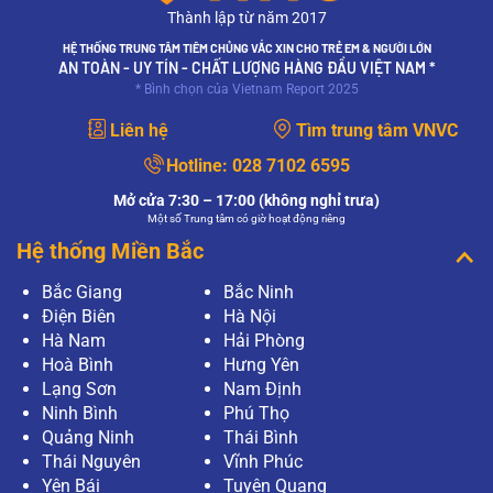
Thành lập từ năm 2017
HỆ THỐNG TRUNG TÂM TIÊM CHỦNG VẮC XIN CHO TRẺ EM & NGƯỜI LỚN
AN TOÀN - UY TÍN - CHẤT LƯỢNG HÀNG ĐẦU VIỆT NAM *
* Bình chọn của Vietnam Report 2025
Liên hệ
Tìm trung tâm VNVC
Hotline:
028 7102 6595
Mở cửa 7:30 – 17:00 (không nghỉ trưa)
Một số Trung tâm có giờ hoạt động riêng
Hệ thống Miền Bắc
Bắc Giang
Bắc Ninh
Điện Biên
Hà Nội
Hà Nam
Hải Phòng
Hoà Bình
Hưng Yên
Lạng Sơn
Nam Định
Ninh Bình
Phú Thọ
Quảng Ninh
Thái Bình
Thái Nguyên
Vĩnh Phúc
Yên Bái
Tuyên Quang