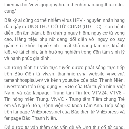
thien-xa-hoi/vnvc-gop-quy-ho-tro-benh-nhan-ung-thu-co-tu-
cung/
Bất kỳ ai cũng có thể nhiễm virus HPV - nguyên nhân hàng
đầu gây ra UNG THƯ CỔ TỬ CUNG (UTCTC) - căn bệnh
diễn tiến âm thầm, biến chứng nguy hiểm, nguy cơ tử vong
cao. Hàng triệu phụ nữ đang đối diện với nguy cơ suy
giảm sức khỏe, bị vô sinh - mất khả năng làm mẹ, khánh
kiệt về tài chính, ảnh hưởng nghiêm trọng đến tâm sinh lý
và hạnh phúc gia đình.
Chương trình tư vấn trực tuyến được phát sóng trực tiếp
trên Báo điện tử vtv.vn, thanhnien.vn/, website vnvc.vn/,
tamanhhospital.vn/ và kênh youtube của báo Thanh Niên.
Livestream trên ứng dụng VTVGo của Đài truyền hình Việt
Nam, và các fanpage: Trung tâm Tin tức VTV24, VTV8 -
Tin nóng miền Trung, VNVC - Trung tâm Tiêm chủng Trẻ
em và Người lớn, Bệnh viện Đa khoa Tâm Anh. Tiếp sóng
trên fanpage VnExpress.net của Báo điện tử VnExpress và
fanpage Báo Thanh Niên.
Để được tư vấn thêm các vấn đề về Ung thư cổ tử cung,