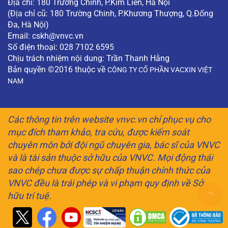
Địa chỉ: 180 Trường Chinh, P.Kim Liên, Hà Nội
(Địa chỉ cũ: 180 Trường Chinh, P.Khương Thượng, Q.Đống
Đa, Hà Nội)
Email:
cskh@vnvc.vn
Số điện thoại: 028 7102 6595
Chịu trách nhiệm nội dung: Trần Thanh Hằng
Bản quyền ©2016 thuộc về
CÔNG TY CỔ PHẦN VACXIN VIỆT
NAM
Các thông tin trên website vnvc.vn chỉ phục vụ cho
mục đích tham khảo, tra cứu, được kiểm soát
chuyên môn bởi đội ngũ chuyên gia, bác sĩ của VNVC
và là tài sản thuộc sở hữu của VNVC. Mọi động thái
sao chép chưa được sự chấp thuận chính thức của
VNVC đều là trái phép và vi phạm quy định về Sở
hữu trí tuệ.