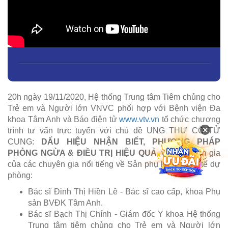
20h ngày 19/11/2020, Hệ thống Trung tâm Tiêm chủng cho
Trẻ em và Người lớn VNVC phối hợp với Bệnh viện Đa
khoa Tâm Anh và Báo điện tử
www.vtv.vn
tổ chức chương
×
trình tư vấn trực tuyến với chủ đề UNG THƯ CỔ TỬ
CUNG:
DẤU HIỆU NHẬN BIẾT, PHƯƠNG PHÁP
PHÒNG NGỪA & ĐIỀU TRỊ HIỆU QUẢ
, với sự tham gia
của các chuyên gia nổi tiếng về Sản phụ khoa và Y tế dự
phòng:
Bác sĩ Đinh Thị Hiền Lê - Bác sĩ cao cấp, khoa Phụ
sản BVĐK Tâm Anh.
Bác sĩ Bạch Thị Chính - Giám đốc Y khoa Hệ thống
Trung tâm tiêm chủng cho Trẻ em và Người lớn