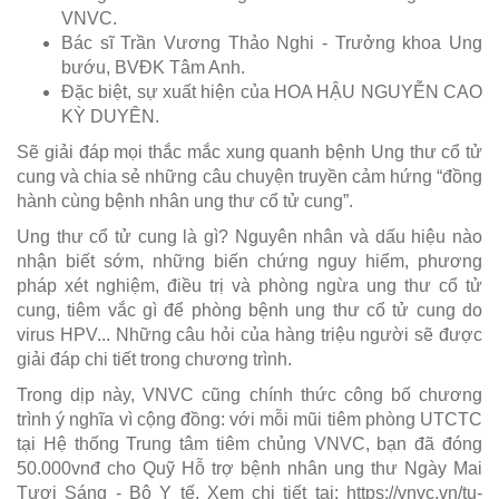
VNVC.
Bác sĩ Trần Vương Thảo Nghi - Trưởng khoa Ung
bướu, BVĐK Tâm Anh.
Đặc biệt, sự xuất hiện của HOA HẬU NGUYỄN CAO
KỲ DUYÊN.
Sẽ giải đáp mọi thắc mắc xung quanh bệnh Ung thư cổ tử
cung và chia sẻ những câu chuyện truyền cảm hứng “đồng
hành cùng bệnh nhân ung thư cổ tử cung”.
Ung thư cổ tử cung là gì? Nguyên nhân và dấu hiệu nào
nhận biết sớm, những biến chứng nguy hiểm, phương
pháp xét nghiệm, điều trị và phòng ngừa ung thư cổ tử
cung, tiêm vắc gì để phòng bệnh ung thư cổ tử cung do
virus HPV... Những câu hỏi của hàng triệu người sẽ được
giải đáp chi tiết trong chương trình.
Trong dịp này, VNVC cũng chính thức công bố chương
trình ý nghĩa vì cộng đồng: với mỗi mũi tiêm phòng UTCTC
tại Hệ thống Trung tâm tiêm chủng VNVC, bạn đã đóng
50.000vnđ cho Quỹ Hỗ trợ bệnh nhân ung thư Ngày Mai
Tươi Sáng - Bộ Y tế. Xem chi tiết tại: https://vnvc.vn/tu-