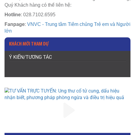
Quý Khách hàng có thể liên hệ:
Hotline
: 028.7102.6595
Fanpage
:
VNVC - Trung tâm Tiêm chủng Trẻ em và Người
lớn
KHÁCH MỜI THAM DỰ
Ý KIẾN/TƯƠNG TÁC