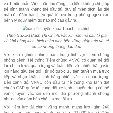
và 1 mũi nhắc. Việc tuân thủ đúng lịch tiêm không chỉ giúp
trẻ hình thành kháng thể đầy đủ, duy trì miễn dịch lâu dài
mà còn đảm bảo hiệu quả tối ưu trong phòng ngừa các
bệnh lý nguy hiểm do não mô cầu gây ra.
Theo BS.CKI Bạch Thị Chính, vắc xin não mô cầu tứ giá
có khả năng kích thích miễn dịch bền vững, giúp bảo vệ trẻ
em từ những tháng đầu đời.
Với kinh nghiệm nhiều năm trong lĩnh vực tiêm chủng
phòng bệnh, Hệ thống Tiêm chủng VNVC có quan hệ đối
tác chiến lược quan trọng và toàn diện với nhiều hãng vắc
xin hàng đầu thế giới, từ đó được ưu tiên quyền mua trực
tiếp và nhập khẩu chính hãng nhiều vắc xin quan trọng.
Bên cạnh đó, VNVC còn đầu tư hệ thống kho lạnh đạt
chuẩn GSP quốc tế, cùng đội xe lạnh chuyên dụng có thể
vận chuyển vắc xin đến mọi địa phương nhanh chóng
nhưng vẫn đảm bảo chất lượng tối ưu.
Với tiềm lực tài chính vững mạnh, mạng lưới gần 240
trung tâm tiêm chủng và đội ngũ hơn 11.000 bác sĩ, điều