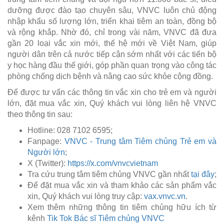
dưỡng được đào tạo chuyên sâu, VNVC luôn chủ động
nhập khẩu số lượng lớn, triển khai tiêm an toàn, đồng bộ
và rộng khắp. Nhờ đó, chỉ trong vài năm, VNVC đã đưa
gần 20 loại vắc xin mới, thế hệ mới về Việt Nam, giúp
người dân trên cả nước tiếp cận sớm nhất với các tiến bộ
y học hàng đầu thế giới, góp phần quan trọng vào công tác
phòng chống dịch bệnh và nâng cao sức khỏe cộng đồng.
Để được tư vấn các thông tin vắc xin cho trẻ em và người
lớn, đặt mua vắc xin, Quý khách vui lòng liên hệ VNVC
theo thông tin sau:
Hotline: 028 7102 6595;
Fanpage:
VNVC - Trung tâm Tiêm chủng Trẻ em và
Người lớn
;
X (Twitter):
https://x.com/vnvcvietnam
Tra cứu trung tâm tiêm chủng VNVC gần nhất
tại đây
;
Để đặt mua vắc xin và tham khảo các sản phẩm vắc
xin, Quý khách vui lòng truy cập:
vax.vnvc.vn
.
Xem thêm những thông tin tiêm chủng hữu ích từ
kênh
Tik Tok Bác sĩ Tiêm chủng VNVC