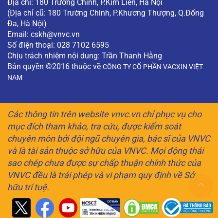
Địa chỉ: 180 Trường Chinh, P.Kim Liên, Hà Nội
(Địa chỉ cũ: 180 Trường Chinh, P.Khương Thượng, Q.Đống
Đa, Hà Nội)
Email:
cskh@vnvc.vn
Số điện thoại: 028 7102 6595
Chịu trách nhiệm nội dung: Trần Thanh Hằng
Bản quyền ©2016 thuộc về
CÔNG TY CỔ PHẦN VACXIN VIỆT
NAM
Các thông tin trên website vnvc.vn chỉ phục vụ cho
mục đích tham khảo, tra cứu, được kiểm soát
chuyên môn bởi đội ngũ chuyên gia, bác sĩ của VNVC
và là tài sản thuộc sở hữu của VNVC. Mọi động thái
sao chép chưa được sự chấp thuận chính thức của
VNVC đều là trái phép và vi phạm quy định về Sở
hữu trí tuệ.