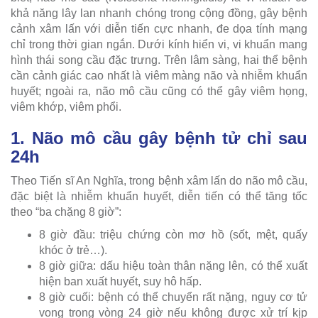
khả năng lây lan nhanh chóng trong cộng đồng, gây bệnh
cảnh xâm lấn với diễn tiến cực nhanh, đe dọa tính mạng
chỉ trong thời gian ngắn. Dưới kính hiển vi, vi khuẩn mang
hình thái song cầu đặc trưng. Trên lâm sàng, hai thể bệnh
cần cảnh giác cao nhất là viêm màng não và nhiễm khuẩn
huyết; ngoài ra, não mô cầu cũng có thể gây viêm họng,
viêm khớp, viêm phổi.
1. Não mô cầu gây bệnh tử chỉ sau
24h
Theo Tiến sĩ An Nghĩa, trong bệnh xâm lấn do não mô cầu,
đặc biệt là nhiễm khuẩn huyết, diễn tiến có thể tăng tốc
theo “ba chặng 8 giờ”:
8 giờ đầu: triệu chứng còn mơ hồ (sốt, mệt, quấy
khóc ở trẻ…).
8 giờ giữa: dấu hiệu toàn thân nặng lên, có thể xuất
hiện ban xuất huyết, suy hô hấp.
8 giờ cuối: bệnh có thể chuyển rất nặng, nguy cơ tử
vong trong vòng 24 giờ nếu không được xử trí kịp