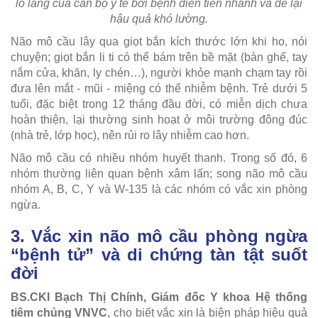
lo lắng của cán bộ y tế bởi bệnh diễn tiến nhanh và để lại
hậu quả khó lường.
Não mô cầu lây qua giọt bắn kích thước lớn khi ho, nói
chuyện; giọt bắn li ti có thể bám trên bề mặt (bàn ghế, tay
nắm cửa, khăn, ly chén…), người khỏe mạnh chạm tay rồi
đưa lên mắt - mũi - miệng có thể nhiễm bệnh. Trẻ dưới 5
tuổi, đặc biệt trong 12 tháng đầu đời, có miễn dịch chưa
hoàn thiện, lại thường sinh hoạt ở môi trường đông đúc
(nhà trẻ, lớp học), nên rủi ro lây nhiễm cao hơn.
Não mô cầu có nhiều nhóm huyết thanh. Trong số đó, 6
nhóm thường liên quan bệnh xâm lấn; song não mô cầu
nhóm A, B, C, Y và W-135 là các nhóm có vắc xin phòng
ngừa.
3. Vắc xin não mô cầu phòng ngừa
“bệnh tử” và di chứng tàn tật suốt
đời
BS.CKI Bạch Thị Chính, Giám đốc Y khoa Hệ thống
tiêm chủng VNVC
, cho biết vắc xin là biện pháp hiệu quả