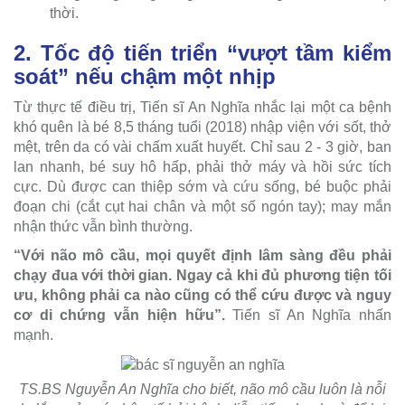
thời.
2. Tốc độ tiến triển “vượt tầm kiểm
soát” nếu chậm một nhịp
Từ thực tế điều trị, Tiến sĩ An Nghĩa nhắc lại một ca bệnh
khó quên là bé 8,5 tháng tuổi (2018) nhập viện với sốt, thở
mệt, trên da có vài chấm xuất huyết. Chỉ sau 2 - 3 giờ, ban
lan nhanh, bé suy hô hấp, phải thở máy và hồi sức tích
cực. Dù được can thiệp sớm và cứu sống, bé buộc phải
đoạn chi (cắt cụt hai chân và một số ngón tay); may mắn
nhận thức vẫn bình thường.
“Với não mô cầu, mọi quyết định lâm sàng đều phải
chạy đua với thời gian. Ngay cả khi đủ phương tiện tối
ưu, không phải ca nào cũng có thể cứu được và nguy
cơ di chứng vẫn hiện hữu”.
Tiến sĩ An Nghĩa nhấn
mạnh.
TS.BS Nguyễn An Nghĩa cho biết, não mô cầu luôn là nỗi