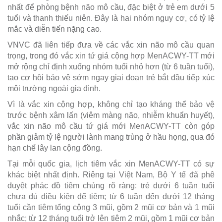
nhất để phòng bệnh não mô cầu, đặc biệt ở trẻ em dưới 5
tuổi và thanh thiếu niên. Đây là hai nhóm nguy cơ, có tỷ lệ
mắc và diễn tiến nặng cao.
VNVC đã liên tiếp đưa về các vắc xin não mô cầu quan
trọng, trong đó vắc xin tứ giá cộng hợp MenACWY-TT mới
mở rộng chỉ định xuống nhóm tuổi nhỏ hơn (từ 6 tuần tuổi),
tạo cơ hội bảo vệ sớm ngay giai đoạn trẻ bắt đầu tiếp xúc
môi trường ngoài gia đình.
Vì là vắc xin cộng hợp, không chỉ tạo kháng thể bảo vệ
trước bệnh xâm lấn (viêm màng não, nhiễm khuẩn huyết),
vắc xin não mô cầu tứ giá mới MenACWY-TT còn góp
phần giảm tỷ lệ người lành mang trùng ở hầu họng, qua đó
hạn chế lây lan cộng đồng.
Tại mỗi quốc gia, lịch tiêm vắc xin MenACWY-TT có sự
khác biệt nhất định. Riêng tại Việt Nam, Bộ Y tế đã phê
duyệt phác đồ tiêm chủng rõ ràng: trẻ dưới 6 tuần tuổi
chưa đủ điều kiện để tiêm; từ 6 tuần đến dưới 12 tháng
tuổi cần tiêm tổng cộng 3 mũi, gồm 2 mũi cơ bản và 1 mũi
nhắc; từ 12 tháng tuổi trở lên tiêm 2 mũi, gồm 1 mũi cơ bản