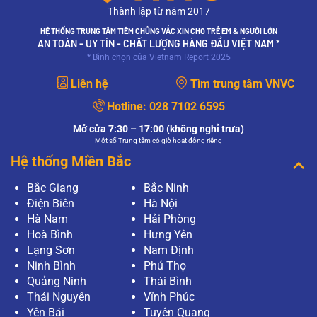
Thành lập từ năm 2017
HỆ THỐNG TRUNG TÂM TIÊM CHỦNG VẮC XIN CHO TRẺ EM & NGƯỜI LỚN
AN TOÀN - UY TÍN - CHẤT LƯỢNG HÀNG ĐẦU VIỆT NAM *
* Bình chọn của Vietnam Report 2025
Liên hệ
Tìm trung tâm VNVC
Hotline:
028 7102 6595
Mở cửa 7:30 – 17:00 (không nghỉ trưa)
Một số Trung tâm có giờ hoạt động riêng
Hệ thống Miền Bắc
Bắc Giang
Bắc Ninh
Điện Biên
Hà Nội
Hà Nam
Hải Phòng
Hoà Bình
Hưng Yên
Lạng Sơn
Nam Định
Ninh Bình
Phú Thọ
Quảng Ninh
Thái Bình
Thái Nguyên
Vĩnh Phúc
Yên Bái
Tuyên Quang