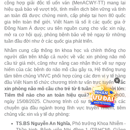
cộng hợp giải độc tố uốn ván (MenACWY-TT) mang lại
hiệu quả bảo vệ vượt trội, tính miễn dịch bền vững và tính
an toàn đã được chứng minh, cấp phép tại hơn 80 quốc
gia trên toàn thế giới. Việt Nam là số ít các quốc gia ở
Đông Nam Á được ưu tiên nguồn cung cho vắc xin này,
mở ra cơ hội quý, phòng bệnh bảo vệ trẻ ngay từ những
tuần đầu đời như ở các quốc gia phát triển.
Nhằm cung cấp thông tin khoa học và chính thống cho
người dân trên khắp cả nước về vắc xin phòng não mô
cầu tứ giá mới, cũng như nâng cao nhận thức về sự nguy
hiểm của các bệnh do não mô cầu gây ra, Hệ thống trung
tâm tiêm chủng VNVC phối hợp cùng các đơn vị y tế hàng
×
đầu Việt Nam tổ chức chương trình tư vấn trực tuyến
“Vắc
xin phòng não mô cầu cho trẻ từ 6 tuần tuổi người lớn:
Tiêm thế nào cho an toàn hiệu quả?”
vào lúc 10h00,
ngày 15/08/2025. Chương trình có sự tham gia của các
chuyên gia đầu ngành trong lĩnh vực truyền nhiễm, tiêm
chủng vắc xin và y tế dự phòng:
TS.BS Nguyễn An Nghĩa,
Phó trưởng Khoa Nhiễm -
Thần kinh, Bệnh viện Nhi đồng 1 (TP.HCM), Giảng