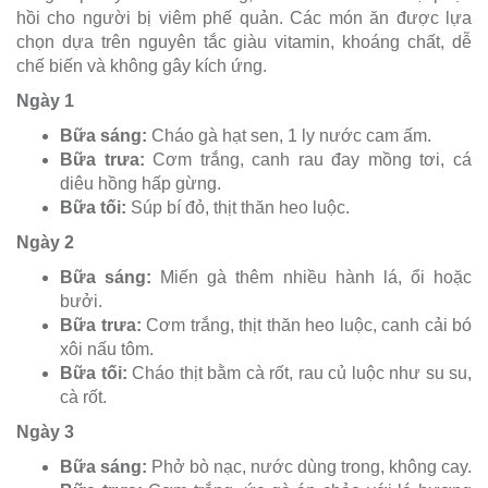
hồi cho người bị viêm phế quản. Các món ăn được lựa
chọn dựa trên nguyên tắc giàu vitamin, khoáng chất, dễ
chế biến và không gây kích ứng.
Ngày 1
Bữa sáng:
Cháo gà hạt sen, 1 ly nước cam ấm.
Bữa trưa:
Cơm trắng, canh rau đay mồng tơi, cá
diêu hồng hấp gừng.
Bữa tối:
Súp bí đỏ, thịt thăn heo luộc.
Ngày 2
Bữa sáng:
Miến gà thêm nhiều hành lá, ổi hoặc
bưởi.
Bữa trưa:
Cơm trắng, thịt thăn heo luộc, canh cải bó
xôi nấu tôm.
Bữa tối:
Cháo thịt bằm cà rốt, rau củ luộc như su su,
cà rốt.
Ngày 3
Bữa sáng:
Phở bò nạc, nước dùng trong, không cay.