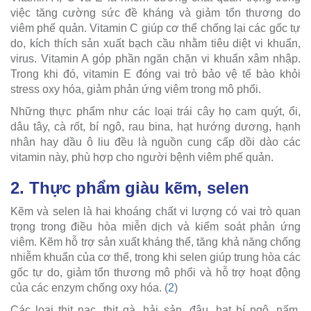
việc tăng cường sức đề kháng và giảm tổn thương do
viêm phế quản. Vitamin C giúp cơ thể chống lại các gốc tự
do, kích thích sản xuất bạch cầu nhằm tiêu diệt vi khuẩn,
virus. Vitamin A góp phần ngăn chặn vi khuẩn xâm nhập.
Trong khi đó, vitamin E đóng vai trò bảo vệ tế bào khỏi
stress oxy hóa, giảm phản ứng viêm trong mô phổi.
Những thực phẩm như các loại trái cây họ cam quýt, ổi,
dâu tây, cà rốt, bí ngô, rau bina, hạt hướng dương, hạnh
nhân hay dầu ô liu đều là nguồn cung cấp dồi dào các
vitamin này, phù hợp cho người bệnh viêm phế quản.
2. Thực phẩm giàu kẽm, selen
Kẽm và selen là hai khoáng chất vi lượng có vai trò quan
trọng trong điều hòa miễn dịch và kiểm soát phản ứng
viêm. Kẽm hỗ trợ sản xuất kháng thể, tăng khả năng chống
nhiễm khuẩn của cơ thể, trong khi selen giúp trung hòa các
gốc tự do, giảm tổn thương mô phổi và hỗ trợ hoạt động
của các enzym chống oxy hóa. (
2
)
Các loại thịt nạc, thịt gà, hải sản, đậu, hạt bí ngô, nấm,