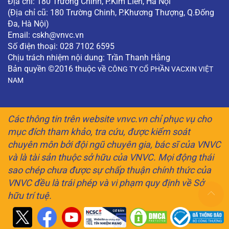
Địa chỉ: 180 Trường Chinh, P.Kim Liên, Hà Nội
(Địa chỉ cũ: 180 Trường Chinh, P.Khương Thượng, Q.Đống
Đa, Hà Nội)
Email:
cskh@vnvc.vn
Số điện thoại: 028 7102 6595
Chịu trách nhiệm nội dung: Trần Thanh Hằng
Bản quyền ©2016 thuộc về
CÔNG TY CỔ PHẦN VACXIN VIỆT
NAM
Các thông tin trên website vnvc.vn chỉ phục vụ cho
mục đích tham khảo, tra cứu, được kiểm soát
chuyên môn bởi đội ngũ chuyên gia, bác sĩ của VNVC
và là tài sản thuộc sở hữu của VNVC. Mọi động thái
sao chép chưa được sự chấp thuận chính thức của
VNVC đều là trái phép và vi phạm quy định về Sở
hữu trí tuệ.