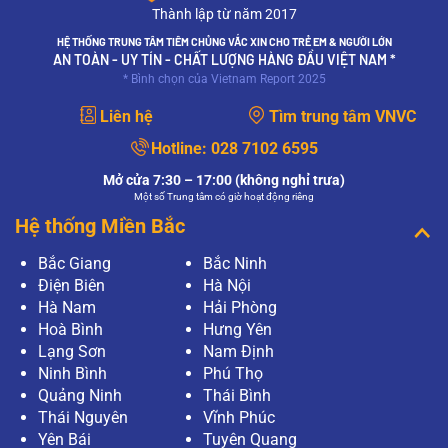
Thành lập từ năm 2017
HỆ THỐNG TRUNG TÂM TIÊM CHỦNG VẮC XIN CHO TRẺ EM & NGƯỜI LỚN
AN TOÀN - UY TÍN - CHẤT LƯỢNG HÀNG ĐẦU VIỆT NAM *
* Bình chọn của Vietnam Report 2025
Liên hệ
Tìm trung tâm VNVC
Hotline:
028 7102 6595
Mở cửa 7:30 – 17:00 (không nghỉ trưa)
Một số Trung tâm có giờ hoạt động riêng
Hệ thống Miền Bắc
Bắc Giang
Bắc Ninh
Điện Biên
Hà Nội
Hà Nam
Hải Phòng
Hoà Bình
Hưng Yên
Lạng Sơn
Nam Định
Ninh Bình
Phú Thọ
Quảng Ninh
Thái Bình
Thái Nguyên
Vĩnh Phúc
Yên Bái
Tuyên Quang