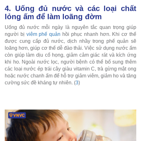
4. Uống đủ nước và các loại chất
lỏng ấm để làm loãng đờm
Uống đủ nước mỗi ngày là nguyên tắc quan trọng giúp
người bị
viêm phế quản
hồi phục nhanh hơn. Khi cơ thể
được cung cấp đủ nước, dịch nhầy trong phế quản sẽ
loãng hơn, giúp cơ thể dễ đào thải. Việc sử dụng nước ấm
còn giúp làm dịu cổ họng, giảm cảm giác rát và kích ứng
khi ho. Ngoài nước lọc, người bệnh có thể bổ sung thêm
các loại nước ép trái cây giàu vitamin C, trà gừng mật ong
hoặc nước chanh ấm để hỗ trợ giảm viêm, giảm ho và tăng
cường sức đề kháng tự nhiên. (
3
)