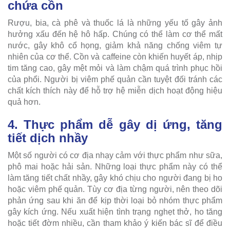
chứa cồn
Rượu, bia, cà phê và thuốc lá là những yếu tố gây ảnh
hưởng xấu đến hệ hô hấp. Chúng có thể làm cơ thể mất
nước, gây khô cổ họng, giảm khả năng chống viêm tự
nhiên của cơ thể. Cồn và caffeine còn khiến huyết áp, nhịp
tim tăng cao, gây mệt mỏi và làm chậm quá trình phục hồi
của phổi. Người bị viêm phế quản cần tuyệt đối tránh các
chất kích thích này để hỗ trợ hệ miễn dịch hoạt động hiệu
quả hơn.
4. Thực phẩm dễ gây dị ứng, tăng
tiết dịch nhầy
Một số người có cơ địa nhạy cảm với thực phẩm như sữa,
phô mai hoặc hải sản. Những loại thực phẩm này có thể
làm tăng tiết chất nhầy, gây khó chịu cho người đang bị ho
hoặc viêm phế quản. Tùy cơ địa từng người, nên theo dõi
phản ứng sau khi ăn để kịp thời loại bỏ nhóm thực phẩm
gây kích ứng. Nếu xuất hiện tình trạng nghẹt thở, ho tăng
hoặc tiết đờm nhiều, cần tham khảo ý kiến bác sĩ để điều