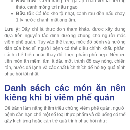
Bữa trưa:
Cơm trắng, ức gà áp chảo với lá hương
thảo, canh mồng tơi nấu ngao.
Bữa tối:
Cá lóc kho tộ nhạt, canh rau dền nấu chay,
1 ly nước chanh mật ong ấm.
Lưu ý:
Đây chỉ là thực đơn tham khảo, được xây dựng
dựa trên nguyên tắc dinh dưỡng chung cho người mắc
viêm phế quản. Tùy vào thể trạng, mức độ bệnh và hướng
dẫn của bác sĩ, người bệnh có thể điều chỉnh khẩu phần,
cách chế biến hoặc thay đổi thực phẩm phù hợp. Nên ưu
tiên món ăn mềm, ấm, ít dầu mỡ, tránh đồ cay nóng, chiên
rán, nước đá lạnh và các chất kích thích để hỗ trợ quá trình
phục hồi tốt nhất.
Danh sách các món ăn nên
kiêng khi bị viêm phế quản
Để tránh làm nặng thêm triệu chứng viêm phế quản, người
bệnh cần hạn chế một số loại thực phẩm và đồ uống có thể
gây kích ứng hoặc cản trở quá trình phục hồi như: