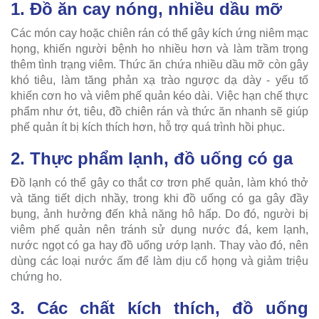
1. Đồ ăn cay nóng, nhiều dầu mỡ
Các món cay hoặc chiên rán có thể gây kích ứng niêm mạc
họng, khiến người bệnh ho nhiều hơn và làm trầm trọng
thêm tình trạng viêm. Thức ăn chứa nhiều dầu mỡ còn gây
khó tiêu, làm tăng phản xạ trào ngược dạ dày - yếu tố
khiến cơn ho và viêm phế quản kéo dài. Việc hạn chế thực
phẩm như ớt, tiêu, đồ chiên rán và thức ăn nhanh sẽ giúp
phế quản ít bị kích thích hơn, hỗ trợ quá trình hồi phục.
2. Thực phẩm lạnh, đồ uống có ga
Đồ lạnh có thể gây co thắt cơ trơn phế quản, làm khó thở
và tăng tiết dịch nhầy, trong khi đồ uống có ga gây đầy
bụng, ảnh hưởng đến khả năng hô hấp. Do đó, người bị
viêm phế quản nên tránh sử dụng nước đá, kem lạnh,
nước ngọt có ga hay đồ uống ướp lạnh. Thay vào đó, nên
dùng các loại nước ấm để làm dịu cổ họng và giảm triệu
chứng ho.
3. Các chất kích thích, đồ uống