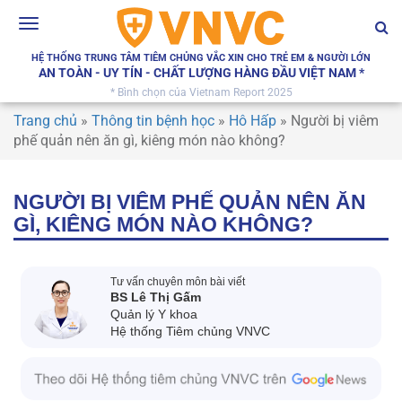
Toggle
navigation
HỆ THỐNG TRUNG TÂM TIÊM CHỦNG VẮC XIN CHO TRẺ EM & NGƯỜI LỚN
AN TOÀN - UY TÍN - CHẤT LƯỢNG HÀNG ĐẦU VIỆT NAM *
* Bình chọn của Vietnam Report 2025
Trang chủ
»
Thông tin bệnh học
»
Hô Hấp
»
Người bị viêm
phế quản nên ăn gì, kiêng món nào không?
NGƯỜI BỊ VIÊM PHẾ QUẢN NÊN ĂN
GÌ, KIÊNG MÓN NÀO KHÔNG?
Tư vấn chuyên môn bài viết
BS Lê Thị Gấm
Quản lý Y khoa
Hệ thống Tiêm chủng VNVC