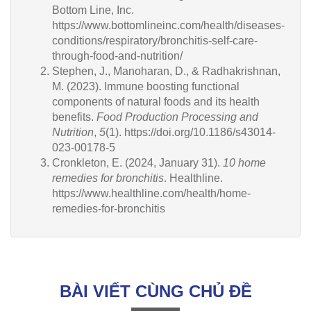
Bottom Line, Inc.
https://www.bottomlineinc.com/health/diseases-
conditions/respiratory/bronchitis-self-care-
through-food-and-nutrition/
Stephen, J., Manoharan, D., & Radhakrishnan,
M. (2023). Immune boosting functional
components of natural foods and its health
benefits.
Food Production Processing and
Nutrition
,
5
(1).
https://doi.org/10.1186/s43014-
023-00178-5
Cronkleton, E. (2024, January 31).
10 home
remedies for bronchitis
. Healthline.
https://www.healthline.com/health/home-
remedies-for-bronchitis
BÀI VIẾT CÙNG CHỦ ĐỀ