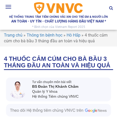
Toggle
navigation
HỆ THỐNG TRUNG TÂM TIÊM CHỦNG VẮC XIN CHO TRẺ EM & NGƯỜI LỚN
AN TOÀN - UY TÍN - CHẤT LƯỢNG HÀNG ĐẦU VIỆT NAM *
* Bình chọn của Vietnam Report 2025
Trang chủ
»
Thông tin bệnh học
»
Hô Hấp
»
4 thuốc cảm
cúm cho bà bầu 3 tháng đầu an toàn và hiệu quả
4 THUỐC CẢM CÚM CHO BÀ BẦU 3
THÁNG ĐẦU AN TOÀN VÀ HIỆU QUẢ
Tư vấn chuyên môn bài viết
BS Đoàn Thị Khánh Châm
Quản lý Y khoa
Hệ thống Tiêm chủng VNVC