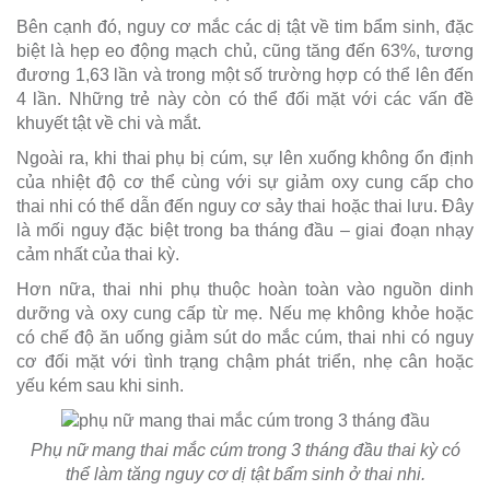
Bên cạnh đó, nguy cơ mắc các dị tật về tim bẩm sinh, đặc
biệt là hẹp eo động mạch chủ, cũng tăng đến 63%, tương
đương 1,63 lần và trong một số trường hợp có thể lên đến
4 lần. Những trẻ này còn có thể đối mặt với các vấn đề
khuyết tật về chi và mắt.
Ngoài ra, khi thai phụ bị cúm, sự lên xuống không ổn định
của nhiệt độ cơ thể cùng với sự giảm oxy cung cấp cho
thai nhi có thể dẫn đến nguy cơ sảy thai hoặc thai lưu. Đây
là mối nguy đặc biệt trong ba tháng đầu – giai đoạn nhạy
cảm nhất của thai kỳ.
Hơn nữa, thai nhi phụ thuộc hoàn toàn vào nguồn dinh
dưỡng và oxy cung cấp từ mẹ. Nếu mẹ không khỏe hoặc
có chế độ ăn uống giảm sút do mắc cúm, thai nhi có nguy
cơ đối mặt với tình trạng chậm phát triển, nhẹ cân hoặc
yếu kém sau khi sinh.
Phụ nữ mang thai mắc cúm trong 3 tháng đầu thai kỳ có
thể làm tăng nguy cơ dị tật bẩm sinh ở thai nhi.