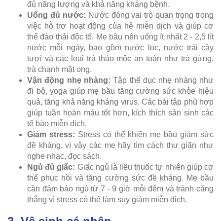
đủ năng lượng và khả năng kháng bệnh.
Uống đủ nước:
Nước đóng vai trò quan trọng trong
việc hỗ trợ hoạt động của hệ miễn dịch và giúp cơ
thể đào thải độc tố. Mẹ bầu nên uống ít nhất 2 - 2,5 lít
nước mỗi ngày, bao gồm nước lọc, nước trái cây
tươi và các loại trà thảo mộc an toàn như trà gừng,
trà chanh mật ong.
Vận động nhẹ nhàng:
Tập thể dục nhẹ nhàng như
đi bộ, yoga giúp mẹ bầu tăng cường sức khỏe hiệu
quả, tăng khả năng kháng virus. Các bài tập phù hợp
giúp tuần hoàn máu tốt hơn, kích thích sản sinh các
tế bào miễn dịch.
Giảm stress:
Stress có thể khiến mẹ bầu giảm sức
đề kháng, vì vậy các mẹ hãy tìm cách thư giãn như
nghe nhạc, đọc sách.
Ngủ đủ giấc:
Giấc ngủ là liều thuốc tự nhiên giúp cơ
thể phục hồi và tăng cường sức đề kháng. Mẹ bầu
cần đảm bảo ngủ từ 7 - 9 giờ mỗi đêm và tránh căng
thẳng vì stress có thể làm suy giảm miễn dịch.