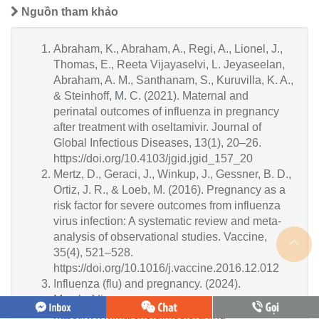
Nguồn tham khảo
Abraham, K., Abraham, A., Regi, A., Lionel, J.,
Thomas, E., Reeta Vijayaselvi, L. Jeyaseelan,
Abraham, A. M., Santhanam, S., Kuruvilla, K. A.,
& Steinhoff, M. C. (2021). Maternal and
perinatal outcomes of influenza in pregnancy
after treatment with oseltamivir. Journal of
Global Infectious Diseases, 13(1), 20–26.
https://doi.org/10.4103/jgid.jgid_157_20
Mertz, D., Geraci, J., Winkup, J., Gessner, B. D.,
Ortiz, J. R., & Loeb, M. (2016). Pregnancy as a
risk factor for severe outcomes from influenza
virus infection: A systematic review and meta-
analysis of observational studies. Vaccine,
35(4), 521–528.
https://doi.org/10.1016/j.vaccine.2016.12.012
Influenza (flu) and pregnancy. (2024).
Marchofdimes.org.
https://www.marchofdimes.org/find-