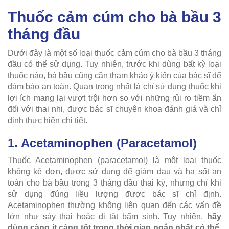
Thuốc cảm cúm cho bà bầu 3
tháng đầu
Dưới đây là một số loại thuốc cảm cúm cho bà bầu 3 tháng
đầu có thể sử dụng. Tuy nhiên, trước khi dùng bất kỳ loại
thuốc nào, bà bầu cũng cần tham khảo ý kiến của bác sĩ để
đảm bảo an toàn. Quan trọng nhất là chỉ sử dụng thuốc khi
lợi ích mang lại vượt trội hơn so với những rủi ro tiềm ẩn
đối với thai nhi, được bác sĩ chuyên khoa đánh giá và chỉ
định thực hiện chi tiết.
1. Acetaminophen (Paracetamol)
Thuốc Acetaminophen (paracetamol) là một loại thuốc
không kê đơn, được sử dụng để giảm đau và hạ sốt an
toàn cho bà bầu trong 3 tháng đầu thai kỳ, nhưng chỉ khi
sử dụng đúng liều lượng được bác sĩ chỉ định.
Acetaminophen thường không liên quan đến các vấn đề
lớn như sảy thai hoặc dị tật bẩm sinh. Tuy nhiên,
hãy
dùng càng ít càng tốt trong thời gian ngắn nhất có thể
.