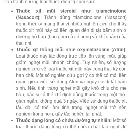
cần tránh những loại thuốc điều trị cúm sau:
Thuốc xịt mũi steroid như triamcinolone
(Nasacort):
Tránh dùng triamcinolone (Nasacort)
trong thời kỳ mang thai vì nhiều nghiên cứu cho thấy
thuốc xịt mũi này có liên quan đến dị tật bẩm sinh ở
đường hô hấp (bao gồm cả cổ họng và khí quản) của
thai nhi.
Thuốc xịt thông mũi như oxymetazoline (Afrin):
Loại thuốc này tác động trực tiếp lên vùng mũi, giúp
giảm nghẹt mũi nhanh chóng. Tuy nhiên, số lượng
nghiên cứu về loại thuốc xịt mũi này trong thai kỳ còn
hạn chế. Một số nghiên cứu gợi ý có thể có mối liên
quan giữa việc sử dụng Afrin và nguy cơ dị tật bẩm
sinh. Nếu tình trạng nghẹt mũi gây khó chịu cho mẹ
bầu, bác sĩ có thể chỉ định dùng thuốc trong một thời
gian ngắn, không quá 3 ngày. Việc sử dụng thuốc xịt
lâu dài có thể làm tình trạng nghẹt mũi trở nên
nghiêm trọng hơn, gây tắc nghẽn tái phát.
Thuốc dạng lỏng có chứa đường tự nhiên:
Một số
loại thuốc dạng lỏng có thể chứa chất tạo ngọt để