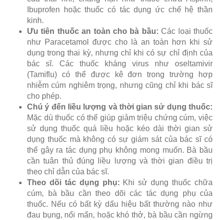
Ibuprofen hoặc thuốc có tác dụng ức chế hệ thần
kinh.
Ưu tiên thuốc an toàn cho bà bầu:
Các loại thuốc
như Paracetamol được cho là an toàn hơn khi sử
dụng trong thai kỳ, nhưng chỉ khi có sự chỉ định của
bác sĩ. Các thuốc kháng virus như oseltamivir
(Tamiflu) có thể được kê đơn trong trường hợp
nhiễm cúm nghiêm trọng, nhưng cũng chỉ khi bác sĩ
cho phép.
Chú ý đến liều lượng và thời gian sử dụng thuốc:
Mặc dù thuốc có thể giúp giảm triệu chứng cúm, việc
sử dụng thuốc quá liều hoặc kéo dài thời gian sử
dụng thuốc mà không có sự giám sát của bác sĩ có
thể gây ra tác dụng phụ không mong muốn. Bà bầu
cần tuân thủ đúng liều lượng và thời gian điều trị
theo chỉ dẫn của bác sĩ.
Theo dõi tác dụng phụ:
Khi sử dụng thuốc chữa
cúm, bà bầu cần theo dõi các tác dụng phụ của
thuốc. Nếu có bất kỳ dấu hiệu bất thường nào như
đau bụng, nổi mẩn, hoặc khó thở, bà bầu cần ngừng