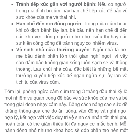
Tránh tiếp xúc gần với người bệnh:
Nếu có người
trong gia đình bị cúm, hãy hạn chế tiếp xúc để bảo vệ
sức khỏe của mẹ và thai nhi.
Hạn chế đến nơi đông người:
Trong mùa cúm hoặc
khi có dịch bệnh lây lan, bà bầu nên hạn chế đi đến
các khu vực đông người như chợ, siêu thị hay các
sự kiện công cộng để tránh nguy cơ nhiễm virus.
Vệ sinh nhà cửa thường xuyên:
Ngôi nhà là nơi
mẹ bầu dành phần lớn thời gian nghỉ ngơi, vì vậy
cần đảm bảo không gian sống luôn sạch sẽ và thông
thoáng. Lau chùi nhà cửa, đặc biệt là những bề mặt
thường xuyên tiếp xúc để ngăn ngừa sự lây lan và
tích tụ của virus cúm.
Tóm lại, phòng ngừa cảm cúm trong 3 tháng đầu thai kỳ là
một nhiệm vụ quan trọng để bảo vệ sức khỏe của mẹ và bé
trong giai đoạn nhạy cảm này. Bằng cách nâng cao sức đề
kháng thông qua chế độ ăn uống, vận động và nghỉ ngơi
hợp lý, kết hợp với việc duy trì vệ sinh cá nhân tốt, thai phụ
hoàn toàn có thể giảm thiểu tối đa nguy cơ mắc bệnh. Mỗi
hành động nhỏ nhưng khoa học sẽ góp phần tạo nên một