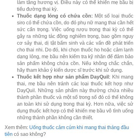
làm tăng hương vị. Điều này có thể khiến mẹ bầu bị
tiểu đường thai kỳ.
Thuốc dạng lỏng có chứa cồn:
Một số loại thuốc
siro có thể chứa cồn, do đó phụ nữ mang thai cần hết
sức cẩn trọng. Việc uống rượu trong thai kỳ có thể
gây ra những tác động nghiêm trọng, bao gồm nguy
cơ sảy thai, dị tật bẩm sinh và các vấn đề phát triển
cho thai nhi. Do đó, khi chọn thuốc ho hoặc cảm lạnh
dạng lỏng, mẹ bầu nên kiểm tra kỹ nhãn để đảm bảo
sản phẩm không chứa cồn. Nếu không chắc chắn,
hãy tham khảo ý kiến dược sĩ trước khi sử dụng.
Thuốc kết hợp như sản phẩm DayQuil:
Khi mang
thai, mẹ bầu nên tránh các loại thuốc kết hợp như
DayQuil. Những sản phẩm này thường chứa nhiều
thành phần thuốc và một số trong số đó có thể không
an toàn khi sử dụng trong thai kỳ. Hơn nữa, việc sử
dụng thuốc kết hợp có thể khiến mẹ bầu vô tình uống
những thành phần không cần thiết.
Xem thêm:
Uống thuốc cảm cúm khi mang thai tháng đầu
tiên
có sao không?