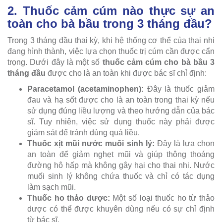
2. Thuốc cảm cúm nào thực sự an
toàn cho bà bầu trong 3 tháng đầu?
Trong 3 tháng đầu thai kỳ, khi hệ thống cơ thể của thai nhi
đang hình thành, việc lựa chọn thuốc trị cúm cần được cẩn
trọng. Dưới đây là một số
thuốc cảm cúm cho bà bầu 3
tháng đầu
được cho là an toàn khi được bác sĩ chỉ định:
Paracetamol (acetaminophen):
Đây là thuốc giảm
đau và hạ sốt được cho là an toàn trong thai kỳ nếu
sử dụng đúng liều lượng và theo hướng dẫn của bác
sĩ. Tuy nhiên, việc sử dụng thuốc này phải được
giám sát để tránh dùng quá liều.
Thuốc xịt mũi nước muối sinh lý:
Đây là lựa chọn
an toàn để giảm nghẹt mũi và giúp thông thoáng
đường hô hấp mà không gây hại cho thai nhi. Nước
muối sinh lý không chứa thuốc và chỉ có tác dụng
làm sạch mũi.
Thuốc ho thảo dược:
Một số loại thuốc ho từ thảo
dược có thể được khuyên dùng nếu có sự chỉ định
từ bác sĩ.