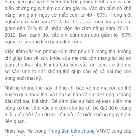
toàn, hiệu quả và tiết kiệm nhất để phòng bệnh cúm và các
biến chứng nguy hiểm do cúm gây ra. Vắc xin cúm có khả
năng làm giảm nguy cơ mắc cúm từ 40 - 60%. Trong một
nghiên cứu vào năm 2014 đã chỉ ra, vắc xin cúm giúp làm
giảm đến 74% tỷ lệ nhập viện do cúm nặng năm 2010 -
2012. Bên cạnh đó, vắc xin cúm còn còn giảm tới 80%
nguy cơ tử vong liên quan đến cúm.
Việc tiêm vắc xin phòng cúm cho phụ nữ mang thai không
chỉ giúp bảo vệ sức khỏe của mẹ mà còn mang lại sự an
toàn cho thai nhi. Khi bà bầu tiêm vắc xin cúm, cơ thể mẹ
sẽ sản sinh ra các kháng thể giúp bảo vệ cả hai mẹ con
trong suốt thai kỳ.
Những kháng thể này không chỉ bảo vệ mẹ mà còn có thể
truyền qua nhau thai và tiếp tục bảo vệ em bé trong 6 tháng
đầu đời sau khi sinh. Để đảm bảo sự bảo vệ toàn diện, mẹ
cũng có thể tiêm vắc xin cúm cho trẻ khi bé đạt đủ 6 tháng
tuổi, giúp trẻ tránh được cúm và các biến chứng nguy hiểm
liên quan.
Hiện nay, Hệ thống
Trung tâm tiêm chủng
VNVC cung cấp