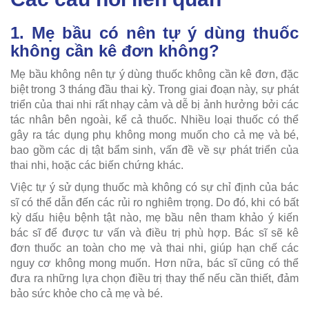
1. Mẹ bầu có nên tự ý dùng thuốc
không cần kê đơn không?
Mẹ bầu không nên tự ý dùng thuốc không cần kê đơn, đặc
biệt trong 3 tháng đầu thai kỳ. Trong giai đoạn này, sự phát
triển của thai nhi rất nhạy cảm và dễ bị ảnh hưởng bởi các
tác nhân bên ngoài, kể cả thuốc. Nhiều loại thuốc có thể
gây ra tác dụng phụ không mong muốn cho cả mẹ và bé,
bao gồm các dị tật bẩm sinh, vấn đề về sự phát triển của
thai nhi, hoặc các biến chứng khác.
Việc tự ý sử dụng thuốc mà không có sự chỉ định của bác
sĩ có thể dẫn đến các rủi ro nghiêm trọng. Do đó, khi có bất
kỳ dấu hiệu bệnh tật nào, mẹ bầu nên tham khảo ý kiến
bác sĩ để được tư vấn và điều trị phù hợp. Bác sĩ sẽ kê
đơn thuốc an toàn cho mẹ và thai nhi, giúp hạn chế các
nguy cơ không mong muốn. Hơn nữa, bác sĩ cũng có thể
đưa ra những lựa chọn điều trị thay thế nếu cần thiết, đảm
bảo sức khỏe cho cả mẹ và bé.