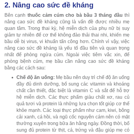
2. Nâng cao sức đề kháng
Bên cạnh
thuốc cảm cúm cho bà bầu 3 tháng đầu
thì
nâng cao sức đề kháng cũng là vấn đề được nhiều mẹ
quan tâm. Trong thai kỳ, hệ miễn dịch của phụ nữ bị suy
giảm tự nhiên để cơ thể không đào thải thai nhi, khiến mẹ
bầu dễ bị virus, vi khuẩn tấn công hơn. Chính vì vậy, việc
nâng cao sức đề kháng là yếu tố đầu tiên và quan trọng
nhất để phòng ngừa cúm. Ngoài việc tiêm vắc xin, để
phòng bệnh cúm, mẹ bầu cần nâng cao sức đề kháng
bằng các cách sau:
Chế độ ăn uống:
Mẹ bầu nên duy trì chế độ ăn uống
đầy đủ dinh dưỡng, bổ sung các vitamin và khoáng
chất cần thiết, đặc biệt là vitamin C và sắt để hỗ trợ
hệ miễn dịch. Các thực phẩm giàu chất xơ, rau củ
quả tươi và protein là những lựa chọn tốt giúp cơ thể
khỏe mạnh. Các loại thực phẩm như cam, kiwi, bông
cải xanh, cá hồi, và ngũ cốc nguyên cám nên có mặt
thường xuyên trong bữa ăn hằng ngày. Đồng thời, bổ
sung đủ protein từ thịt, cá, trứng và đậu giúp mẹ có