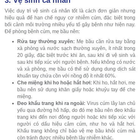
3. Vệ sinh cá nhân
Việc duy trì vệ sinh cá nhân tốt là cách đơn giản nhưng
hiệu quả để hạn chế nguy cơ nhiễm cúm, đặc biệt trong
bối cảnh môi trường nhiều yếu tố gây bệnh như hiện nay.
Để phòng bệnh cúm, mẹ bầu nên:
Rửa tay thường xuyên:
Mẹ bầu cần rửa tay bằng
xà phòng và nước sạch thường xuyên, ít nhất trong
20 giây, đặc biệt trước khi ăn, sau khi đi vệ sinh và
sau khi tiếp xúc với người bệnh. Nếu không có nước
và xà phòng, mẹ bầu có thể sử dụng dung dịch sát
khuẩn tay chứa cồn với nồng độ ít nhất 60%.
Che miệng khi ho hoặc hắt hơi:
Khi ho, hắt hơi, mẹ
bầu nên sử dụng khăn giấy hoặc khuỷu tay để che
miệng.
Đeo khẩu trang khi ra ngoài:
Virus cúm lây lan chủ
yếu qua đường hô hấp, do đó mẹ bầu nên đeo khẩu
trang khi đến nơi đông người hoặc khi tiếp xúc với
người có dấu hiệu cảm cúm, như ho và hắt hơi.
Khẩu trang không chỉ bảo vệ mẹ bầu khỏi cúm mà
còn tránh được nhiều bệnh lây nhiễm khác.