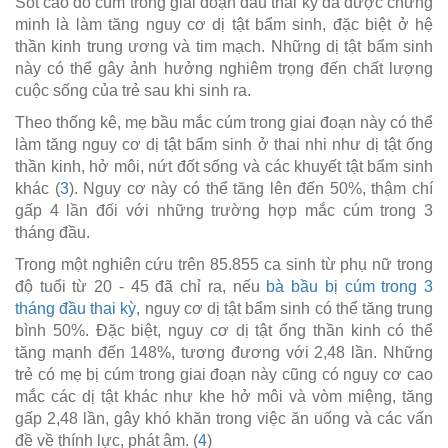
Sốt cao do cúm trong giai đoạn đầu thai kỳ đã được chứng
minh là làm tăng nguy cơ dị tật bẩm sinh, đặc biệt ở hệ
thần kinh trung ương và tim mạch. Những dị tật bẩm sinh
này có thể gây ảnh hưởng nghiêm trọng đến chất lượng
cuộc sống của trẻ sau khi sinh ra.
Theo thống kê, mẹ bầu mắc cúm trong giai đoạn này có thể
làm tăng nguy cơ dị tật bẩm sinh ở thai nhi như dị tật ống
thần kinh, hở môi, nứt đốt sống và các khuyết tật bẩm sinh
khác (
3
). Nguy cơ này có thể tăng lên đến 50%, thậm chí
gấp 4 lần đối với những trường hợp mắc cúm trong 3
tháng đầu.
Trong một nghiên cứu trên 85.855 ca sinh từ phụ nữ trong
độ tuổi từ 20 - 45 đã chỉ ra, nếu
bà bầu bị cúm trong 3
tháng đầu thai kỳ
, nguy cơ dị tật bẩm sinh có thể tăng trung
bình 50%. Đặc biệt, nguy cơ dị tật ống thần kinh có thể
tăng mạnh đến 148%, tương đương với 2,48 lần. Những
trẻ có mẹ bị cúm trong giai đoạn này cũng có nguy cơ cao
mắc các dị tật khác như khe hở môi và vòm miệng, tăng
gấp 2,48 lần, gây khó khăn trong việc ăn uống và các vấn
đề về thính lực, phát âm. (
4
)