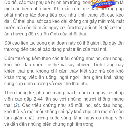
Do đó, các thai phụ dễ bị nhiễm trùng, trong đó cảm cúm là
một căn bệnh phổ biến. Khi mắc cúm, mẹ bầu thường gặp
phải những tác động tiêu cực như tình trạng sốt cao kéo
dài. Ở thai phụ, sốt cao kéo dài không chỉ gây mệt mỏi, mất
nước mà còn tiềm ẩn nguy cơ làm thay đổi nhiệt độ cơ thể,
ảnh hưởng đến sự ổn định của phôi thai.
Sốt cao liên tục trong giai đoạn này có thể gián tiếp gây tổn
thương đến các tế bào đang phát triển của thai nhi.
Cúm thường kèm theo các triệu chứng như ho, đau họng,
khó thở, đau nhức cơ thể và suy nhược. Tình trạng này
khiến thai phụ không chỉ cảm thấy kiệt sức mà còn khó
khăn trong việc ăn uống, nghỉ ngơi, làm giảm khả năng
cung cấp dinh dưỡng và oxy cho thai nhi.
Theo thống kê, phụ nữ mang thai bị cúm có nguy cơ nhập
viện cao gấp 2,44 lần so với những người không mang
thai (
2
). Các triệu chứng như sổ mũi, ho, sốt, đau họng,
khó thở và mệt mỏi không chỉ gây khó chịu cho mẹ mà còn
làm giảm chất lượng cuộc sống, tăng nguy cơ nhập viện
và dẫn đến những biến chứng nghiêm trọng.