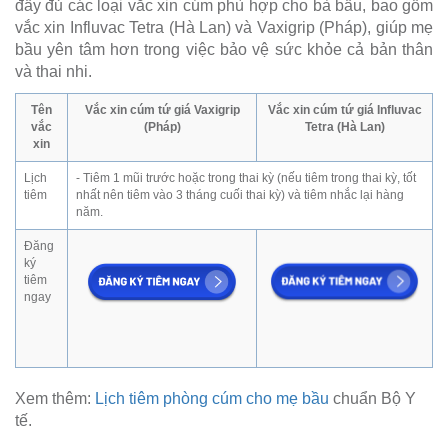
đầy đủ các loại vắc xin cúm phù hợp cho bà bầu, bao gồm
vắc xin Influvac Tetra (Hà Lan) và Vaxigrip (Pháp), giúp mẹ
bầu yên tâm hơn trong việc bảo vệ sức khỏe cả bản thân
và thai nhi.
Tên
Vắc xin cúm tứ giá Vaxigrip
Vắc xin cúm tứ giá Influvac
vắc
(Pháp)
Tetra (Hà Lan)
xin
Lịch
- Tiêm 1 mũi trước hoặc trong thai kỳ (nếu tiêm trong thai kỳ, tốt
tiêm
nhất nên tiêm vào 3 tháng cuối thai kỳ) và tiêm nhắc lại hàng
năm.
Đăng
ký
tiêm
ngay
Xem thêm:
Lịch tiêm phòng cúm cho mẹ bầu
chuẩn Bộ Y
tế.