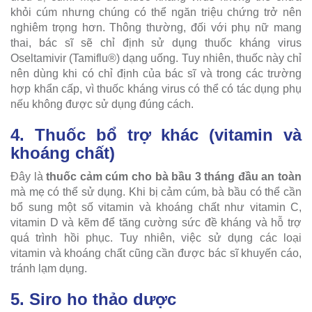
khỏi cúm nhưng chúng có thể ngăn triệu chứng trở nên
nghiêm trọng hơn. Thông thường, đối với phụ nữ mang
thai, bác sĩ sẽ chỉ định sử dụng thuốc kháng virus
Oseltamivir (Tamiflu®) dạng uống. Tuy nhiên, thuốc này chỉ
nên dùng khi có chỉ định của bác sĩ và trong các trường
hợp khẩn cấp, vì thuốc kháng virus có thể có tác dụng phụ
nếu không được sử dụng đúng cách.
4. Thuốc bổ trợ khác (vitamin và
khoáng chất)
Đây là
thuốc cảm cúm cho bà bầu 3 tháng đầu an toàn
mà mẹ có thể sử dụng. Khi bị cảm cúm, bà bầu có thể cần
bổ sung một số vitamin và khoáng chất như vitamin C,
vitamin D và kẽm để tăng cường sức đề kháng và hỗ trợ
quá trình hồi phục. Tuy nhiên, việc sử dụng các loại
vitamin và khoáng chất cũng cần được bác sĩ khuyến cáo,
tránh lạm dụng.
5. Siro ho thảo dược