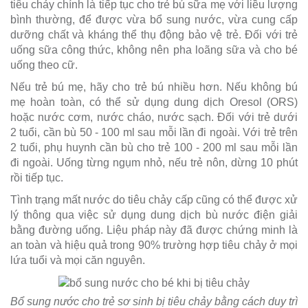
tiêu chảy chính là tiếp tục cho trẻ bú sữa mẹ với liều lượng
bình thường, để được vừa bổ sung nước, vừa cung cấp
dưỡng chất và kháng thể thụ động bảo vệ trẻ. Đối với trẻ
uống sữa công thức, không nên pha loãng sữa và cho bé
uống theo cữ.
Nếu trẻ bú mẹ, hãy cho trẻ bú nhiều hơn. Nếu không bú
mẹ hoàn toàn, có thể sử dụng dung dịch Oresol (ORS)
hoặc nước cơm, nước cháo, nước sạch. Đối với trẻ dưới
2 tuổi, cần bù 50 - 100 ml sau mỗi lần đi ngoài. Với trẻ trên
2 tuổi, phụ huynh cần bù cho trẻ 100 - 200 ml sau mỗi lần
đi ngoài. Uống từng ngụm nhỏ, nếu trẻ nôn, dừng 10 phút
rồi tiếp tục.
Tình trạng mất nước do tiêu chảy cấp cũng có thể được xử
lý thông qua việc sử dụng dung dịch bù nước điện giải
bằng đường uống. Liệu pháp này đã được chứng minh là
an toàn và hiệu quả trong 90% trường hợp tiêu chảy ở mọi
lứa tuổi và mọi căn nguyên.
Bổ sung nước cho trẻ sơ sinh bị tiêu chảy bằng cách duy trì