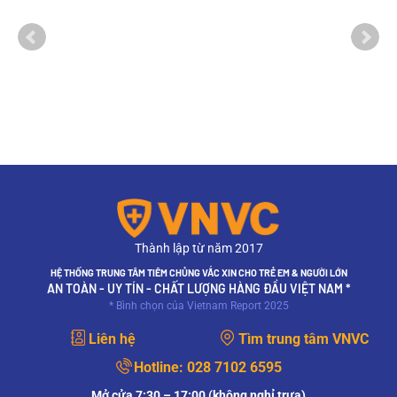
Thành lập từ năm 2017
HỆ THỐNG TRUNG TÂM TIÊM CHỦNG VẮC XIN CHO TRẺ EM & NGƯỜI LỚN
AN TOÀN - UY TÍN - CHẤT LƯỢNG HÀNG ĐẦU VIỆT NAM *
* Bình chọn của Vietnam Report 2025
Liên hệ
Tìm trung tâm VNVC
Hotline:
028 7102 6595
Mở cửa 7:30 – 17:00 (không nghỉ trưa)