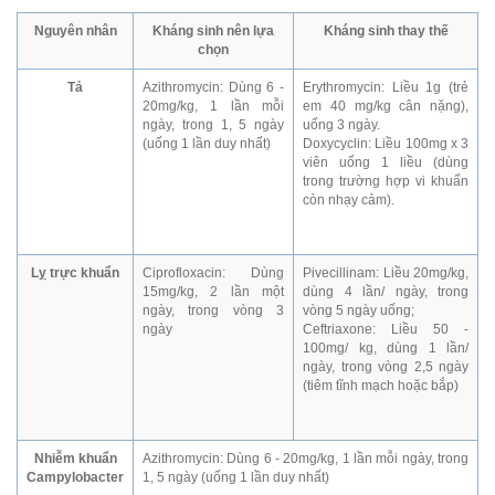
Nguyên nhân
Kháng sinh nên lựa
Kháng sinh thay thế
chọn
Tả
Azithromycin: Dùng 6 -
Erythromycin: Liều 1g (trẻ
20mg/kg, 1 lần mỗi
em 40 mg/kg cân nặng),
ngày, trong 1, 5 ngày
uống 3 ngày.
(uống 1 lần duy nhất)
Doxycyclin: Liều 100mg x 3
viên uống 1 liều (dùng
trong trường hợp vi khuẩn
còn nhạy cảm).
Lỵ trực khuẩn
Ciprofloxacin: Dùng
Pivecillinam: Liều 20mg/kg,
15mg/kg, 2 lần một
dùng 4 lần/ ngày, trong
ngày, trong vòng 3
vòng 5 ngày uống;
ngày
Ceftriaxone: Liều 50 -
100mg/ kg, dùng 1 lần/
ngày, trong vòng 2,5 ngày
(tiêm tĩnh mạch hoặc bắp)
Nhiễm khuẩn
Azithromycin: Dùng 6 - 20mg/kg, 1 lần mỗi ngày, trong
Campylobacter
1, 5 ngày (uống 1 lần duy nhất)