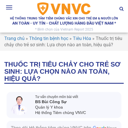
Toggle
navigation
HỆ THỐNG TRUNG TÂM TIÊM CHỦNG VẮC XIN CHO TRẺ EM & NGƯỜI LỚN
AN TOÀN - UY TÍN - CHẤT LƯỢNG HÀNG ĐẦU VIỆT NAM *
* Bình chọn của Vietnam Report 2025
Trang chủ
»
Thông tin bệnh học
»
Tiêu Hóa
»
Thuốc trị tiêu
chảy cho trẻ sơ sinh: Lựa chọn nào an toàn, hiệu quả?
THUỐC TRỊ TIÊU CHẢY CHO TRẺ SƠ
SINH: LỰA CHỌN NÀO AN TOÀN,
HIỆU QUẢ?
Tư vấn chuyên môn bài viết
BS Bùi Công Sự
Quản lý Y khoa
Hệ thống Tiêm chủng VNVC