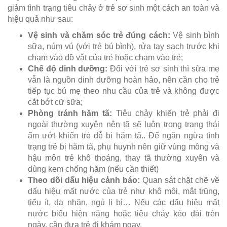
giảm tình trạng tiêu chảy ở trẻ sơ sinh một cách an toàn và
hiệu quả như sau:
Vệ sinh và chăm sóc trẻ đúng cách:
Vệ sinh bình
sữa, núm vú (với trẻ bú bình), rửa tay sạch trước khi
chạm vào đồ vật của trẻ hoặc chạm vào trẻ;
Chế độ dinh dưỡng:
Đối với trẻ sơ sinh thì sữa mẹ
vẫn là nguồn dinh dưỡng hoàn hảo, nên cần cho trẻ
tiếp tục bú mẹ theo nhu cầu của trẻ và không được
cắt bớt cữ sữa;
Phòng tránh hăm tã:
Tiêu chảy khiến trẻ phải đi
ngoài thường xuyên nên tã sẽ luôn trong trạng thái
ẩm ướt khiến trẻ dễ bị hăm tã.. Để ngăn ngừa tình
trạng trẻ bị hăm tã, phụ huynh nên giữ vùng mông và
hậu môn trẻ khô thoáng, thay tã thường xuyên và
dùng kem chống hăm (nếu cần thiết)
Theo dõi dấu hiệu cảnh báo:
Quan sát chặt chẽ về
dấu hiệu mất nước của trẻ như khô môi, mắt trũng,
tiểu ít, da nhăn, ngủ li bì… Nếu các dấu hiệu mất
nước biểu hiện nặng hoặc tiêu chảy kéo dài trên
ngày, cần đưa trẻ đi khám ngay.