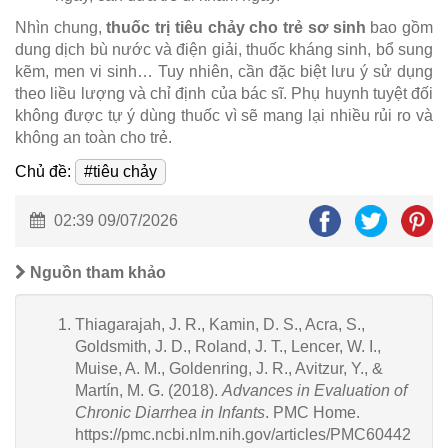
Nhìn chung,
thuốc trị tiêu chảy cho trẻ sơ sinh
bao gồm
dung dịch bù nước và điện giải, thuốc kháng sinh, bổ sung
kẽm, men vi sinh… Tuy nhiên, cần đặc biệt lưu ý sử dụng
theo liều lượng và chỉ định của bác sĩ. Phụ huynh tuyệt đối
không được tự ý dùng thuốc vì sẽ mang lại nhiều rủi ro và
không an toàn cho trẻ.
Chủ đề:
#tiêu chảy
02:39 09/07/2026
Nguồn tham khảo
Thiagarajah, J. R., Kamin, D. S., Acra, S.,
Goldsmith, J. D., Roland, J. T., Lencer, W. I.,
Muise, A. M., Goldenring, J. R., Avitzur, Y., &
Martín, M. G. (2018).
Advances in Evaluation of
Chronic Diarrhea in Infants
. PMC Home.
https://pmc.ncbi.nlm.nih.gov/articles/PMC60442