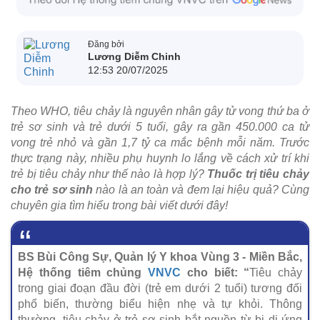
Đăng bởi
Lương Diễm Chinh
12:53 20/07/2025
Theo WHO, tiêu chảy là nguyên nhân gây tử vong thứ ba ở
trẻ sơ sinh và trẻ dưới 5 tuổi, gây ra gần 450.000 ca tử
vong trẻ nhỏ và gần 1,7 tỷ ca mắc bệnh mỗi năm. Trước
thực trạng này, nhiều phụ huynh lo lắng về cách xử trí khi
trẻ bị tiêu chảy như thế nào là hợp lý?
Thuốc trị tiêu chảy
cho trẻ sơ sinh
nào là an toàn và đem lại hiệu quả? Cùng
chuyên gia tìm hiểu trong bài viết dưới đây!
BS Bùi Công Sự, Quản lý Y khoa Vùng 3 - Miền Bắc,
Hệ thống tiêm chủng
VNVC
cho biết: “
Tiêu chảy
trong giai đoạn đầu đời (trẻ em dưới 2 tuổi) tương đối
phổ biến, thường biểu hiện nhẹ và tự khỏi. Thông
thường, tiêu chảy ở trẻ sơ sinh bắt nguồn từ bị dị ứng