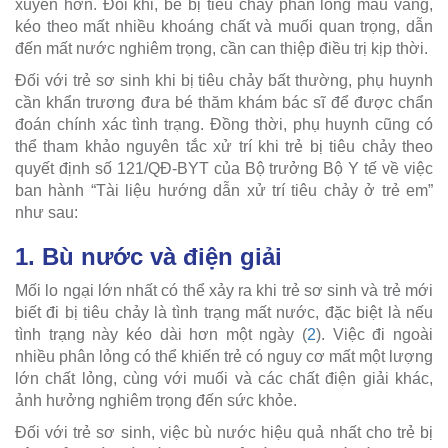
xuyên hơn. Đôi khi, bé bị tiêu chảy phân lỏng màu vàng,
kéo theo mất nhiều khoáng chất và muối quan trọng, dẫn
đến mất nước nghiêm trọng, cần can thiệp điều trị kịp thời.
Đối với trẻ sơ sinh khi bị tiêu chảy bất thường, phụ huynh
cần khẩn trương đưa bé thăm khám bác sĩ để được chẩn
đoán chính xác tình trạng. Đồng thời, phụ huynh cũng có
thể tham khảo nguyên tắc xử trí khi trẻ bị tiêu chảy theo
quyết định số 121/QĐ-BYT của Bộ trưởng Bộ Y tế về việc
ban hành “Tài liệu hướng dẫn xử trí tiêu chảy ở trẻ em”
như sau:
1. Bù nước và điện giải
Mối lo ngại lớn nhất có thể xảy ra khi trẻ sơ sinh và trẻ mới
biết đi bị tiêu chảy là tình trạng mất nước, đặc biệt là nếu
tình trạng này kéo dài hơn một ngày (
2
). Việc đi ngoài
nhiều phân lỏng có thể khiến trẻ có nguy cơ mất một lượng
lớn chất lỏng, cùng với muối và các chất điện giải khác,
ảnh hưởng nghiêm trọng đến sức khỏe.
Đối với trẻ sơ sinh, việc bù nước hiệu quả nhất cho trẻ bị