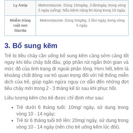
Lỵ Amip
Metronidazole: Dùng 10mg/kg, 3 lần/ngày, trong vòng
5 ngày (uống). Nếu bệnh nặng thì dùng trong 10 ngày.
Nhiễm trùng
Metronidazole: Dùng 5mg/kg, 3 lần/ ngày, trong vòng
ruột non
5 ngày.
Giardia
3. Bổ sung kẽm
Trẻ bị tiêu chảy cần uống bổ sung kẽm càng sớm càng tốt
ngay khi tiêu chảy bắt đầu, góp phần rút ngắn thời gian và
mức độ của tình trạng đi ngoài phân lỏng. Hơn hết, kẽm là
khoáng chất đóng vai trò quan trọng đối với hệ thống miễn
dịch của trẻ, giúp ngăn ngừa nguy cơ dẫn đến những đợt
tiêu chảy mới trong 2 - 3 tháng kể từ sau khi phục hồi.
Liều lượng kẽm cho trẻ được chỉ định như sau:
Trẻ dưới 6 tháng tuổi: 10mg/ ngày, sử dụng trong
vòng 10 - 14 ngày;
Trẻ từ 6 tháng tuổi trở lên: 20mg/ ngày, sử dụng trong
vòng 10 - 14 ngày (nên cho trẻ uống kẽm lúc đói).