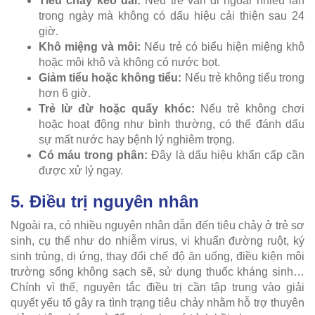
Tiêu chảy kéo dài:
Nếu trẻ vẫn đi ngoài nhiều lần
trong ngày mà không có dấu hiệu cải thiện sau 24
giờ.
Khô miệng và môi:
Nếu trẻ có biểu hiện miệng khô
hoặc môi khô và không có nước bọt.
Giảm tiểu hoặc không tiểu:
Nếu trẻ không tiểu trong
hơn 6 giờ.
Trẻ lừ đừ hoặc quấy khóc:
Nếu trẻ không chơi
hoặc hoạt động như bình thường, có thể đánh dấu
sự mất nước hay bệnh lý nghiêm trọng.
Có máu trong phân:
Đây là dấu hiệu khẩn cấp cần
được xử lý ngay.
5. Điều trị nguyên nhân
Ngoài ra, có nhiều nguyên nhân dẫn đến tiêu chảy ở trẻ sơ
sinh, cụ thể như do nhiễm virus, vi khuẩn đường ruột, ký
sinh trùng, dị ứng, thay đổi chế độ ăn uống, điều kiện môi
trường sống không sạch sẽ, sử dụng thuốc kháng sinh…
Chính vì thế, nguyên tắc điều trị cần tập trung vào giải
quyết yếu tố gây ra tình trạng tiêu chảy nhằm hỗ trợ thuyên