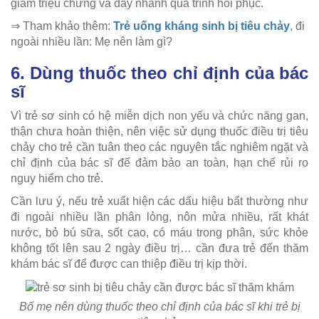
giảm triệu chứng và đẩy nhanh quá trình hồi phục.
⇒ Tham khảo thêm:
Trẻ uống kháng sinh bị tiêu chảy
, đi
ngoài nhiều lần: Mẹ nên làm gì?
6. Dùng thuốc theo chỉ định của bác
sĩ
Vì trẻ sơ sinh có hệ miễn dịch non yếu và chức năng gan,
thận chưa hoàn thiện, nên việc sử dụng thuốc điều trị tiêu
chảy cho trẻ cần tuân theo các nguyên tắc nghiêm ngặt và
chỉ định của bác sĩ để đảm bảo an toàn, hạn chế rủi ro
nguy hiểm cho trẻ.
Cần lưu ý, nếu trẻ xuất hiện các dấu hiệu bất thường như
đi ngoài nhiều lần phân lỏng, nôn mửa nhiều, rất khát
nước, bỏ bú sữa, sốt cao, có máu trong phân, sức khỏe
không tốt lên sau 2 ngày điều trị… cần đưa trẻ đến thăm
khám bác sĩ để được can thiệp điều trị kịp thời.
Bố mẹ nên dùng thuốc theo chỉ định của bác sĩ khi trẻ bị