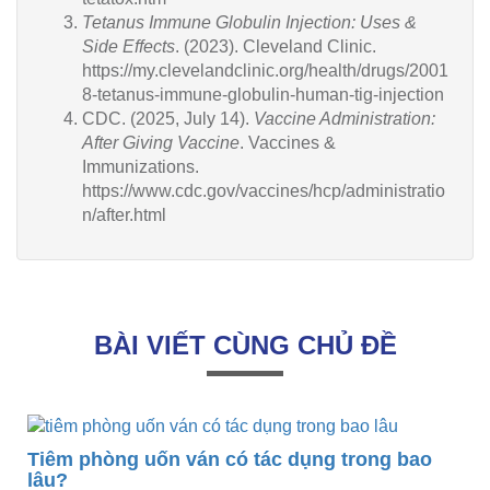
Tetanus Immune Globulin Injection: Uses &
Side Effects
. (2023). Cleveland Clinic.
https://my.clevelandclinic.org/health/drugs/2001
8-tetanus-immune-globulin-human-tig-injection
CDC. (2025, July 14).
Vaccine Administration:
After Giving Vaccine
. Vaccines &
Immunizations.
https://www.cdc.gov/vaccines/hcp/administratio
n/after.html
BÀI VIẾT CÙNG CHỦ ĐỀ
Tiêm phòng uốn ván có tác dụng trong bao
lâu?