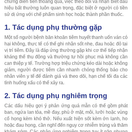
chứng diễn tiến thoáng qua, việc theo dõi và nhận biết dấu
hiệu bất thường luôn quan trọng, đặc biệt ở người có tiền
sử dị ứng với chế phẩm sinh học hoặc thành phần thuốc.
1. Tác dụng phụ thường gặp
Một số người bệnh băn khoăn tiêm huyết thanh uốn ván có
hại không, thực tế có thể ghi nhận sốt nhẹ, đau hoặc đỏ tại
vị trí tiêm. Đây là đáp ứng thường gặp khi cơ thể tiếp nhận
kháng thể thụ động và thường tự hồi phục mà không cần
can thiệp y tế. Trường hợp triệu chứng kéo dài hoặc không
giảm, người được tiêm cần nhanh chóng thống báo cho
nhân viên y tế để đánh giá và theo dõi, hạn chế tối đa các
tình huống xấu có thể xảy ra.
2. Tác dụng phụ nghiêm trọng
Các dấu hiệu gợi ý phản ứng quá mẫn có thể gồm phát
ban, ngứa lan tỏa, mề đay, phù ở mặt, môi, lưỡi hoặc vùng
cổ họng kèm khó thở. Nếu xuất hiện sốt kèm ớn lạnh, ho
hoặc đau họng, cần nghĩ đến nguy cơ nhiễm trùng và thăm
khám sớm. Các phản ứng nghiêm trọng tuy ít gặp nhưng