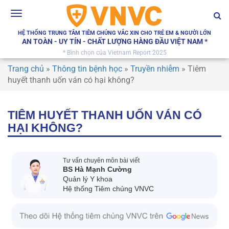
Toggle
navigation
HỆ THỐNG TRUNG TÂM TIÊM CHỦNG VẮC XIN CHO TRẺ EM & NGƯỜI LỚN
AN TOÀN - UY TÍN - CHẤT LƯỢNG HÀNG ĐẦU VIỆT NAM *
* Bình chọn của Vietnam Report 2025
Trang chủ
»
Thông tin bệnh học
»
Truyền nhiễm
»
Tiêm
huyết thanh uốn ván có hại không?
TIÊM HUYẾT THANH UỐN VÁN CÓ
HẠI KHÔNG?
Tư vấn chuyên môn bài viết
BS Hà Mạnh Cường
Quản lý Y khoa
Hệ thống Tiêm chủng VNVC