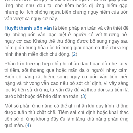
ứng nhẹ như đau tại chỗ tiêm hoặc dị ứng hiếm gặp,
nhưng lợi ích phòng ngừa biến chứng nguy hiểm của uốn
ván vượt xa nguy cơ này.
Huyết thanh uốn ván
là biện pháp an toàn và cần thiết để
dự phòng uốn ván, đặc biệt ở người có vết thương hở,
nguy cơ cao Kháng thể thụ động được bổ sung ngay sau
tiêm giúp trung hòa độc tố trong giai đoạn cơ thể chưa kịp
hình thành miễn dịch chủ động. (
2
)
Phần lớn trường hợp chỉ ghi nhận đau hoặc đỏ nhẹ tại vị
trí tiêm, sốt thoáng qua hoặc mẩn da ở người nhạy cảm.
Biến cố nặng rất hiếm, song nguy cơ uốn ván tiến triển
nặng và tử vong vẫn cao nếu bỏ sót chỉ định, vì vậy sàng
lọc kỹ tiền sử dị ứng, tư vấn đầy đủ và theo dõi sau tiêm là
bước bắt buộc để bảo đảm an toàn. (
3
)
Một số phản ứng nặng có thể ghi nhận khi quy trình không
được tuân thủ chặt chẽ. Tiêm sai chỉ định hoặc khai thác
tiền sử dị ứng không đầy đủ làm tăng khả năng phản ứng
quá mẫn. (
4
)