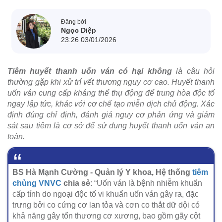
Đăng bởi
Ngọc Diệp
23:26 03/01/2026
Tiêm huyết thanh uốn ván có hại không
là câu hỏi
thường gặp khi xử trí vết thương nguy cơ cao. Huyết thanh
uốn ván cung cấp kháng thể thụ động để trung hòa độc tố
ngay lập tức, khác với cơ chế tạo miễn dịch chủ động. Xác
định đúng chỉ định, đánh giá nguy cơ phản ứng và giám
sát sau tiêm là cơ sở để sử dụng huyết thanh uốn ván an
toàn.
BS Hà Mạnh Cường - Quản lý Y khoa, Hệ thống
tiêm
chủng VNVC
chia sẻ
: “Uốn ván là bệnh nhiễm khuẩn
cấp tính do ngoại độc tố vi khuẩn uốn ván gây ra, đặc
trưng bởi co cứng cơ lan tỏa và cơn co thắt dữ dội có
khả năng gây tổn thương cơ xương, bao gồm gãy cột