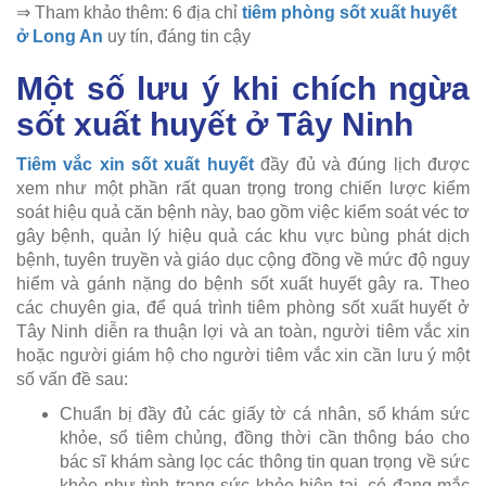
⇒ Tham khảo thêm: 6 địa chỉ
tiêm phòng sốt xuất huyết
ở Long An
uy tín, đáng tin cậy
Một số lưu ý khi chích ngừa
sốt xuất huyết ở Tây Ninh
Tiêm vắc xin sốt xuất huyết
đầy đủ và đúng lịch được
xem như một phần rất quan trọng trong chiến lược kiểm
soát hiệu quả căn bệnh này, bao gồm việc kiểm soát véc tơ
gây bệnh, quản lý hiệu quả các khu vực bùng phát dịch
bệnh, tuyên truyền và giáo dục cộng đồng về mức độ nguy
hiểm và gánh nặng do bệnh sốt xuất huyết gây ra. Theo
các chuyên gia, để quá trình tiêm phòng sốt xuất huyết ở
Tây Ninh diễn ra thuận lợi và an toàn, người tiêm vắc xin
hoặc người giám hộ cho người tiêm vắc xin cần lưu ý một
số vấn đề sau:
Chuẩn bị đầy đủ các giấy tờ cá nhân, sổ khám sức
khỏe, sổ tiêm chủng, đồng thời cần thông báo cho
bác sĩ khám sàng lọc các thông tin quan trọng về sức
khỏe như tình trạng sức khỏe hiện tại, có đang mắc