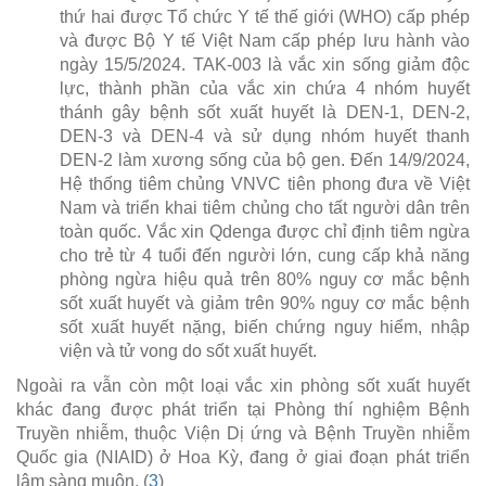
thứ hai được Tổ chức Y tế thế giới (WHO) cấp phép
và được Bộ Y tế Việt Nam cấp phép lưu hành vào
ngày 15/5/2024. TAK-003 là vắc xin sống giảm độc
lực, thành phần của vắc xin chứa 4 nhóm huyết
thánh gây bệnh sốt xuất huyết là DEN-1, DEN-2,
DEN-3 và DEN-4 và sử dụng nhóm huyết thanh
DEN-2 làm xương sống của bộ gen. Đến 14/9/2024,
Hệ thống tiêm chủng VNVC tiên phong đưa về Việt
Nam và triển khai tiêm chủng cho tất người dân trên
toàn quốc. Vắc xin Qdenga được chỉ định tiêm ngừa
cho trẻ từ 4 tuổi đến người lớn, cung cấp khả năng
phòng ngừa hiệu quả trên 80% nguy cơ mắc bệnh
sốt xuất huyết và giảm trên 90% nguy cơ mắc bệnh
sốt xuất huyết nặng, biến chứng nguy hiểm, nhập
viện và tử vong do sốt xuất huyết.
Ngoài ra vẫn còn một loại vắc xin phòng sốt xuất huyết
khác đang được phát triển tại Phòng thí nghiệm Bệnh
Truyền nhiễm, thuộc Viện Dị ứng và Bệnh Truyền nhiễm
Quốc gia (NIAID) ở Hoa Kỳ, đang ở giai đoạn phát triển
lâm sàng muộn. (
3
)