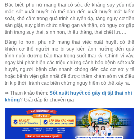
Đặc biệt, phụ nữ mang thai có sức đề kháng suy yếu nếu
mắc sốt xuất huyết có thể dẫn đến xuất huyết mất kiểm
soát, khó cầm trong quá trình chuyển dạ, tăng nguy cơ tiền
sản giật, suy giảm chức năng gan và thận, có nguy cơ gặp
tình trạng suy thai, sinh non, thiếu tháng, thai chết lưu…
Đáng lo hơn, phụ nữ mang thai việc xuất huyết có thể
khiến cơ thể người mẹ bị suy kiện ảnh hưởng đến quá
trình nuôi dưỡng bào thai trong suốt thai kỳ. Chính vì vậy,
ngay khi phát hiện các triệu chứng cảnh báo bệnh sốt xuất
huyết, người bệnh cần nhanh chóng đến các cơ sở y tế
hoặc bệnh viện gần nhất để được thăm khám sớm và điều
trị kịp thời, tránh các biến chứng nguy hiểm có thể xảy ra.
⇒ Tham khảo thêm:
Sốt xuất huyết có gây dị tật thai nhi
không
? Giải đáp từ chuyên gia