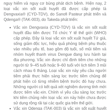
nguy hiểm và nguy cơ bùng phát dịch bệnh. Hiện nay, 2
loại vắc xin sốt xuất huyết đã được cấp phép là
Dengvaxia® (CYD-TDV), do Sanofi Pasteur phát triển và
Qdenga® (TAK-003), do Takeda phát triển:
Vắc xin Dengvaxia (CYD-TDV) là vắc xin sốt xuất
huyết đầu tiên được Tổ chức Y tế thế giới (WHO)
cấp phép. Đây là loại vắc xin sốt xuất huyết Tứ giá,
sống giảm độc lực, hiệu quả phòng bệnh phụ thuộc
vào nhiều yếu tố, bao gồm độ tuổi, số mũi tiêm và
nhóm huyết thanh virus Dengue đang lưu hành tại
địa phương. Vắc xin được chỉ định tiêm cho những
người từ 9–45 tuổi hoặc 9–60 tuổi với lịch tiêm 3 mũi
cách nhau 6 tháng. Loại vắc xin này yêu cầu người
tiêm phải thực hiện sàng lọc trước tiêm chủng để
phát hiện có từng nhiễm bệnh trước đó hay chưa.
Những người có kết quả xét nghiệm dương tính mới
được tiêm vắc-xin. Chính vì yêu cầu sàng lọc trước
khi tiêm chủng nên loại vắc xin này hiện chưa được
sử dụng rộng rãi tại các quốc gia trên thế giới.
Vắc xin Qdenga (TAK-003) là vắc xin sốt xuất huyết