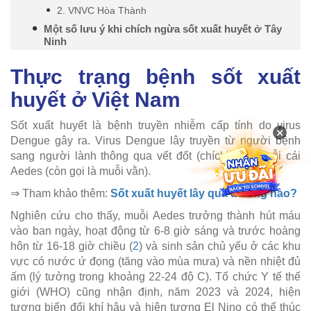
2. VNVC Hòa Thành
Một số lưu ý khi chích ngừa sốt xuất huyết ở Tây
Ninh
Thực trạng bệnh sốt xuất
huyết ở Việt Nam
Sốt xuất huyết là bệnh truyền nhiễm cấp tính do virus
×
Dengue gây ra. Virus Dengue lây truyền từ người bệnh
sang người lành thông qua vết đốt (chích) của muỗi cái
Aedes (còn gọi là muỗi vằn).
⇒ Tham khảo thêm:
Sốt xuất huyết lây qua đường nào?
Nghiên cứu cho thấy, muỗi Aedes trưởng thành hút máu
vào ban ngày, hoạt động từ 6-8 giờ sáng và trước hoàng
hôn từ 16-18 giờ chiều (
2
) và sinh sản chủ yếu ở các khu
vực có nước ứ đọng (tăng vào mùa mưa) và nền nhiệt đủ
ấm (lý tưởng trong khoảng 22-24 độ C). Tổ chức Y tế thế
giới (WHO) cũng nhận định, năm 2023 và 2024, hiện
tượng biến đổi khí hậu và hiện tượng El Nino có thể thúc