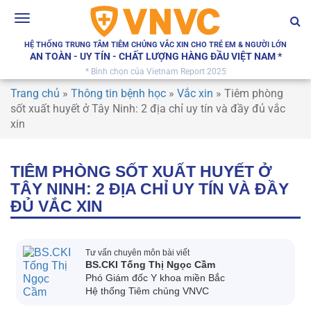
Toggle
navigation
HỆ THỐNG TRUNG TÂM TIÊM CHỦNG VẮC XIN CHO TRẺ EM & NGƯỜI LỚN
AN TOÀN - UY TÍN - CHẤT LƯỢNG HÀNG ĐẦU VIỆT NAM *
* Bình chọn của Vietnam Report 2025
Trang chủ
»
Thông tin bệnh học
»
Vắc xin
»
Tiêm phòng
sốt xuất huyết ở Tây Ninh: 2 địa chỉ uy tín và đầy đủ vắc
xin
TIÊM PHÒNG SỐT XUẤT HUYẾT Ở
TÂY NINH: 2 ĐỊA CHỈ UY TÍN VÀ ĐẦY
ĐỦ VẮC XIN
Tư vấn chuyên môn bài viết
BS.CKI Tống Thị Ngọc Cầm
Phó Giám đốc Y khoa miền Bắc
Hệ thống Tiêm chủng VNVC