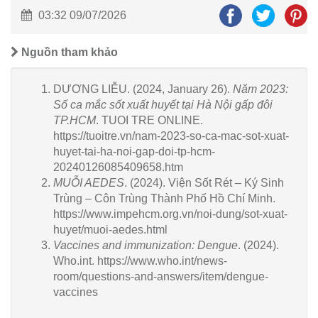
03:32 09/07/2026
Nguồn tham khảo
DƯƠNG LIỄU. (2024, January 26).
Năm 2023:
Số ca mắc sốt xuất huyết tại Hà Nội gấp đôi
TP.HCM
. TUOI TRE ONLINE.
https://tuoitre.vn/nam-2023-so-ca-mac-sot-xuat-
huyet-tai-ha-noi-gap-doi-tp-hcm-
20240126085409658.htm
MUỖI AEDES
. (2024). Viện Sốt Rét – Ký Sinh
Trùng – Côn Trùng Thành Phố Hồ Chí Minh.
https://www.impehcm.org.vn/noi-dung/sot-xuat-
huyet/muoi-aedes.html
Vaccines and immunization: Dengue
. (2024).
Who.int. https://www.who.int/news-
room/questions-and-answers/item/dengue-
vaccines