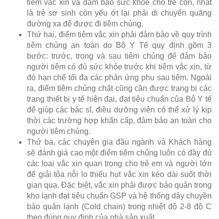
tiêm vắc xin và đảm bảo sức khỏe cho trẻ con, nhất
là trẻ sơ sinh còn yếu ớt lại phải di chuyển quãng
đường xa để được đi tiêm chủng.
Thứ hai, điểm tiêm vắc xin phải đảm bảo về quy trình
tiêm chủng an toàn do Bộ Y Tế quy định gồm 3
bước: trước, trong và sau tiêm chủng để đảm bảo
người tiêm có đủ sức khỏe trước khi tiêm vắc xin, từ
đó hạn chế tối đa các phản ứng phụ sau tiêm. Ngoài
ra, điểm tiêm chủng chất cũng cần được trang bị các
trang thiết bị y tế hiện đại, đạt tiêu chuẩn của Bộ Y tế
để giúp các bác sĩ, điều dưỡng viên có thể xử lý kịp
thời các trường hợp khẩn cấp, đảm bảo an toàn cho
người tiêm chủng.
Thứ ba, các chuyên gia đầu ngành và Khách hàng
sẽ đánh giá cao một điểm tiêm chủng luôn có đầy đủ
các loại vắc xin quan trọng cho trẻ em và người lớn
để giải tỏa nỗi lo thiếu hụt vắc xin kéo dài suốt thời
gian qua. Đặc biệt, vắc xin phải được bảo quản trong
kho lạnh đạt tiêu chuẩn GSP và hệ thống dây chuyền
bảo quản lạnh (Cold chain) trong nhiệt độ 2-8 độ C
theo đúng quy định của nhà sản xuất.