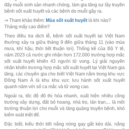
đẩy muỗi sinh sản nhanh chóng, làm gia tăng sự lây truyền
bệnh sốt xuất huyết và các bệnh do muỗi gây ra.
⇒ Tham khảo thêm:
Mùa sốt xuất huyết
là khi nào?
Tháng mấy cao điểm?
Theo điều tra dịch tễ, bệnh sốt xuất huyết tại Việt Nam
thường xảy ra giữa tháng 9 đến giữa tháng 11 (vào mùa
mưa, khí hậu, thời tiết thuận lợi). Thống kê của Bộ Y tế,
năm 2023 cả nước ghi nhận hơn 172.000 trường hợp mắc
sốt xuất huyết khiến 43 người tử vong. Lý giải nguyên
nhân khiến trương hợp mắc sốt xuất huyết tại Việt Nam gia
tăng, các chuyên gia cho biết Việt Nam nằm trong khu vực
Đông Nam Á là khu khu vực lưu hành sốt xuất huyết
quanh năm với số ca mắc và tử vong cao.
Ngoài ra, tốc độ đô thị hóa nhanh, xuất hiện nhiều công
trường xây dựng, đất bỏ hoang, nhà trọ, lán trạn,... là môi
trường thuận lợi cho muỗi và lăng quăng truyền bệnh, khó
kiểm soát triệt để.
Đặc biệt, kiểu thời tiết nắng nóng gay gắt kéo dài, nắng