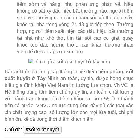
tiêm sớm và nặng, như phản ứng phản vệ. Nếu
không có bất kỳ dấu hiệu bất thường nào, người tiêm
sẽ được hướng dẫn cách chăm sóc và theo dõi sức
khỏe tại nhà trong vòng 24-48 giờ tiếp theo. Trường
hợp, người tiêm xuất hiện các dấu hiệu bất thường
tại nhà như khó thở, tím tái, sốt cao co giật, quấy
khóc kéo dài, ngưng thở,... cần khẩn trương nhập
viện để được cấp cứu kịp thời.
Bài viết trên đã cung cấp thông tin về điểm
tiêm phòng sốt
xuất huyết ở Tây Ninh
an toàn, uy tín, được hàng chục
triệu gia đình khắp Việt Nam tin tưởng lựa chọn. VNVC là
Hệ thống trung tâm tiêm chủng uy tín, an toàn, chất lượng
với hàng trăm trung tâm tiêm chủng tại hơn 55 tỉnh thành
trên cả nước. VNVC nỗ lực cung ứng đầy đủ các loại vắc
xin chất lượng cao, số lượng lớn cho mọi lứa tuổi, chi phí
bình ổn, kể cả trong thời điểm khan hiếm.
Chủ đề:
#sốt xuất huyết