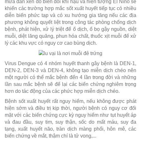
mưa đan xen do biến đổi khí hậu và hiện tượng El Nino sẽ
khiến các trường hợp mắc sốt xuất huyết tiếp tục có nhiều
diễn biến phức tạp và có xu hướng gia tăng nếu các địa
phương không quyết liệt trong công tác phòng chống dịch
bệnh, phát hiện, xử lý triệt để ổ dịch, ổ bọ gậy nguồn, diệt
muỗi, diệt lăng quăng, phun hóa chất, thuốc xịt muỗi để xử
lý các khu vực có nguy cơ cao bùng dịch.
Virus Dengue có 4 nhóm huyết thanh gây bệnh là DEN-1,
DEN-2, DEN-3 và DEN-4, không tạo miễn dịch chéo nên
một người có thể mắc bệnh đến 4 lần trong đời và những
lần sau mắc bệnh sẽ để lại các biến chứng nghiêm trọng
hơn do tác động của các phức hợp miễn dịch chéo.
Bệnh sốt xuất huyết rất nguy hiểm, nếu không được phát
hiện sớm và điều trị kịp thời, người bệnh có nguy cơ đối
mặt với các biến chứng cực kỳ nguy hiểm như tụt huyết áp
và đau đầu, suy tim, suy thận, sốc do mất máu, suy đa
tạng, xuất huyết não, tràn dịch màng phổi, hôn mê, các
biến chứng về mắt, thậm chí là tử vong,...