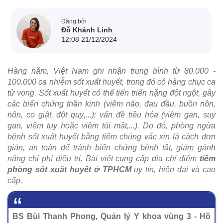
Đăng bởi
Đỗ Khánh Linh
12:08 21/12/2024
Hàng năm, Việt Nam ghi nhận trung bình từ 80.000 -
100.000 ca nhiễm sốt xuất huyết, trong đó có hàng chục ca
tử vong. Sốt xuất huyết có thể tiến triển nặng đột ngột, gây
các biến chứng thần kinh (viêm não, đau đầu, buồn nôn,
nôn, co giật, đột quỵ,...); vấn đề tiêu hóa (viêm gan, suy
gan, viêm tụy hoặc viêm túi mật,...). Do đó, phòng ngừa
bệnh sốt xuất huyết bằng tiêm chủng vắc xin là cách đơn
giản, an toàn để tránh biến chứng bệnh tật, giảm gánh
nặng chi phí điều trị. Bài viết cung cấp địa chỉ điểm
tiêm
phòng sốt xuất huyết ở TPHCM
uy tín, hiện đại và cao
cấp.
BS Bùi Thanh Phong, Quản lý Y khoa vùng 3 - Hồ