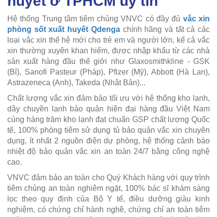
huyết ở TPHCM uy tín
Hệ thống Trung tâm tiêm chủng VNVC có đầy đủ
vắc xin
phòng sốt xuất huyết Qdenga
chính hãng và tất cả các
loại vắc xin thế hệ mới cho trẻ em và người lớn, kể cả vắc
xin thường xuyên khan hiếm, được nhập khẩu từ các nhà
sản xuất hàng đầu thế giới như Glaxosmithkline - GSK
(Bỉ), Sanofi Pasteur (Pháp), Pfizer (Mỹ), Abbott (Hà Lan),
Astrazeneca (Anh), Takeda (Nhật Bản)...
Chất lượng vắc xin đảm bảo tối ưu với hệ thống kho lạnh,
dây chuyền lạnh bảo quản hiện đại hàng đầu Việt Nam
cùng hàng trăm kho lạnh đạt chuẩn GSP chất lượng Quốc
tế, 100% phòng tiêm sử dụng tủ bảo quản vắc xin chuyên
dụng, ít nhất 2 nguồn điện dự phòng, hệ thống cảnh báo
nhiệt độ bảo quản vắc xin an toàn 24/7 bằng công nghệ
cao.
VNVC đảm bảo an toàn cho Quý Khách hàng với quy trình
tiêm chủng an toàn nghiêm ngặt, 100% bác sĩ khám sàng
lọc theo quy định của Bộ Y tế, điều dưỡng giàu kinh
nghiệm, có chứng chỉ hành nghề, chứng chỉ an toàn tiêm