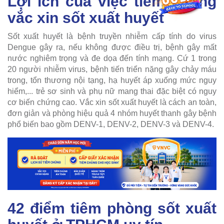
Lợi ích của việc tiêm phòng
vắc xin sốt xuất huyết
Sốt xuất huyết là bệnh truyền nhiễm cấp tính do virus
Dengue gây ra, nếu không được điều trị, bệnh gây mất
nước nghiêm trọng và đe dọa đến tính mạng. Cứ 1 trong
20 người nhiễm virus, bệnh tiến triển nặng gây chảy máu
trong, tổn thương nội tạng, hạ huyết áp xuống mức nguy
hiểm,... trẻ sơ sinh và phụ nữ mang thai đặc biệt có nguy
cơ biến chứng cao. Vắc xin sốt xuất huyết là cách an toàn,
đơn giản và phòng hiệu quả 4 nhóm huyết thanh gây bệnh
phổ biến bao gồm DENV-1, DENV-2, DENV-3 và DENV-4.
42 điểm tiêm phòng sốt xuất