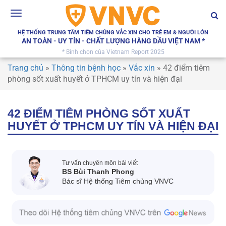
Toggle
navigation
HỆ THỐNG TRUNG TÂM TIÊM CHỦNG VẮC XIN CHO TRẺ EM & NGƯỜI LỚN
AN TOÀN - UY TÍN - CHẤT LƯỢNG HÀNG ĐẦU VIỆT NAM *
* Bình chọn của Vietnam Report 2025
Trang chủ
»
Thông tin bệnh học
»
Vắc xin
»
42 điểm tiêm
phòng sốt xuất huyết ở TPHCM uy tín và hiện đại
42 ĐIỂM TIÊM PHÒNG SỐT XUẤT
HUYẾT Ở TPHCM UY TÍN VÀ HIỆN ĐẠI
Tư vấn chuyên môn bài viết
BS Bùi Thanh Phong
Bác sĩ Hệ thống Tiêm chủng VNVC