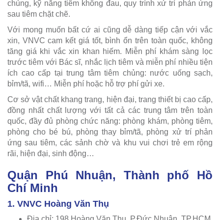
chủng, kỹ năng tiêm không đau, quy trình xử trí phản ứng
sau tiêm chặt chẽ.
Với mong muốn bất cứ ai cũng dễ dàng tiếp cận với vắc
xin, VNVC cam kết giá tốt, bình ổn trên toàn quốc, không
tăng giá khi vắc xin khan hiếm. Miễn phí khám sàng lọc
trước tiêm với Bác sĩ, nhắc lịch tiêm và miễn phí nhiều tiện
ích cao cấp tại trung tâm tiêm chủng: nước uống sạch,
bỉm/tã, wifi… Miễn phí hoặc hỗ trợ phí gửi xe.
Cơ sở vật chất khang trang, hiện đại, trang thiết bị cao cấp,
đồng nhất chất lượng với tất cả các trung tâm trên toàn
quốc, đầy đủ phòng chức năng: phòng khám, phòng tiêm,
phòng cho bé bú, phòng thay bỉm/tã, phòng xử trí phản
ứng sau tiêm, các sảnh chờ và khu vui chơi trẻ em rộng
rãi, hiện đại, sinh động…
Quận Phú Nhuận, Thành phố Hồ
Chí Minh
1. VNVC Hoàng Văn Thụ
Địa chỉ: 198 Hoàng Văn Thụ, P.Đức Nhuận, TP.HCM,