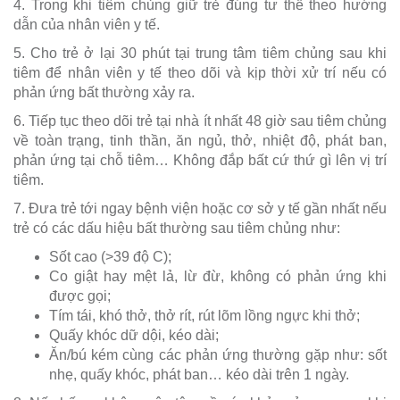
4. Trong khi tiêm chủng giữ trẻ đúng tư thế theo hướng
dẫn của nhân viên y tế.
5. Cho trẻ ở lại 30 phút tại trung tâm tiêm chủng sau khi
tiêm để nhân viên y tế theo dõi và kịp thời xử trí nếu có
phản ứng bất thường xảy ra.
6. Tiếp tục theo dõi trẻ tại nhà ít nhất 48 giờ sau tiêm chủng
về toàn trạng, tinh thần, ăn ngủ, thở, nhiệt độ, phát ban,
phản ứng tại chỗ tiêm… Không đắp bất cứ thứ gì lên vị trí
tiêm.
7. Đưa trẻ tới ngay bệnh viện hoặc cơ sở y tế gần nhất nếu
trẻ có các dấu hiệu bất thường sau tiêm chủng như:
Sốt cao (>39 độ C);
Co giật hay mệt lả, lừ đừ, không có phản ứng khi
được gọi;
Tím tái, khó thở, thở rít, rút lõm lồng ngực khi thở;
Quấy khóc dữ dội, kéo dài;
Ăn/bú kém cùng các phản ứng thường gặp như: sốt
nhẹ, quấy khóc, phát ban… kéo dài trên 1 ngày.