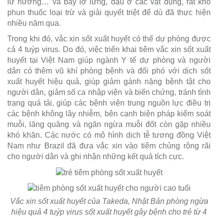
lư hương… và bay lơ lửng, đậu ở các vật dụng, rất khó
phun thuốc loại trừ và giải quyết triệt để dù đã thực hiện
nhiều năm qua.
Trong khi đó, vắc xin sốt xuất huyết có thể dự phòng được
cả 4 tuýp virus. Do đó, việc triển khai tiêm vắc xin sốt xuất
huyết tại Việt Nam giúp ngành Y tế dự phòng và người
dân có thêm vũ khí phòng bệnh và đối phó với dịch sốt
xuất huyết hiệu quả, giúp giảm gánh nặng bệnh tật cho
người dân, giảm số ca nhập viện và biến chứng, tránh tình
trạng quá tải, giúp các bệnh viện trung nguồn lực điều trị
các bệnh không lây nhiễm, bên cạnh biện pháp kiểm soát
muỗi, lăng quăng và ngăn ngừa muỗi đốt còn gặp nhiều
khó khăn. Các nước có mô hình dịch tễ tương đồng Việt
Nam như Brazil đã đưa vắc xin vào tiêm chủng rộng rãi
cho người dân và ghi nhận những kết quả tích cực.
Vắc xin sốt xuất huyết của Takeda, Nhật Bản phòng ngừa
hiệu quả 4 tuýp virus sốt xuất huyết gây bệnh cho trẻ từ 4