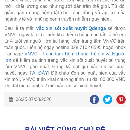
mới, chất lượng cao như người dân trên thế giới. Từ đó,
giảm gánh nặng bệnh tật cho cộng đồng và áp lực của
ngành y tế với những bệnh truyền nhiễm nguy hiểm.
Sau lễ ra mắt,
vắc xin sốt xuất huyết Qdenga
sẽ được
VNVC ngay lập tức triển khai tiêm chủng cho tất cả trẻ em
từ 4 tuổi và người lớn tại hàng trăm trung tâm VNVC trên
toàn quốc. Liên hệ ngay hotline 028 7102 6595 hoặc inbox
Fanpage
VNVC - Trung tâm Tiêm chủng Trẻ em và Người
lớn
để kiểm tra tình trạng vắc xin sốt xuất huyết tại trung
tâm VNVC gần nhất. Đăng ký đặt giữ vắc xin sốt xuất
huyết ngay
TẠI ĐÂY
! Để chào đón sự xuất hiện của vắc
xin mới, VNVC triển khai chương trình ưu đãi 80.000 VND
khi đặt mua combo 2 mũi vắc xin sốt xuất huyết.
06:25 07/08/2026
BÀI VIẾT CÙNG CHỦ ĐỀ