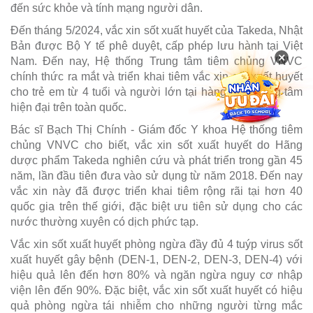
đến sức khỏe và tính mạng người dân.
Đến tháng 5/2024, vắc xin sốt xuất huyết của Takeda, Nhật
Bản được Bộ Y tế phê duyệt, cấp phép lưu hành tại Việt
×
Nam. Đến nay, Hệ thống Trung tâm tiêm chủng VNVC
chính thức ra mắt và triển khai tiêm vắc xin sốt xuất huyết
cho trẻ em từ 4 tuổi và người lớn tại hàng trăm trung tâm
hiện đại trên toàn quốc.
Bác sĩ Bạch Thị Chính - Giám đốc Y khoa Hệ thống tiêm
chủng VNVC cho biết, vắc xin sốt xuất huyết do Hãng
dược phẩm Takeda nghiên cứu và phát triển trong gần 45
năm, lần đầu tiên đưa vào sử dụng từ năm 2018. Đến nay
vắc xin này đã được triển khai tiêm rộng rãi tại hơn 40
quốc gia trên thế giới, đặc biệt ưu tiên sử dụng cho các
nước thường xuyên có dịch phức tạp.
Vắc xin sốt xuất huyết phòng ngừa đầy đủ 4 tuýp virus sốt
xuất huyết gây bệnh (DEN-1, DEN-2, DEN-3, DEN-4) với
hiệu quả lên đến hơn 80% và ngăn ngừa nguy cơ nhập
viện lên đến 90%. Đặc biệt, vắc xin sốt xuất huyết có hiệu
quả phòng ngừa tái nhiễm cho những người từng mắc