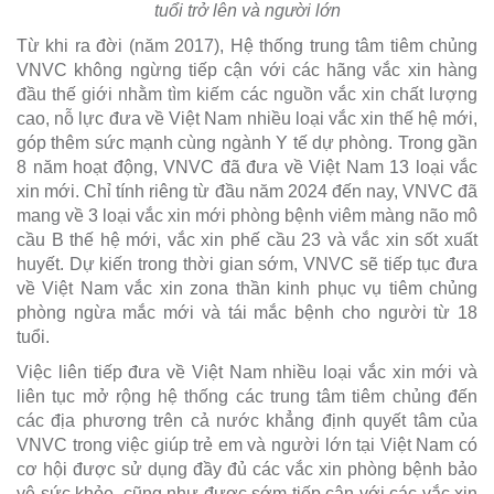
tuổi trở lên và người lớn
Từ khi ra đời (năm 2017), Hệ thống trung tâm tiêm chủng
VNVC không ngừng tiếp cận với các hãng vắc xin hàng
đầu thế giới nhằm tìm kiếm các nguồn vắc xin chất lượng
cao, nỗ lực đưa về Việt Nam nhiều loại vắc xin thế hệ mới,
góp thêm sức mạnh cùng ngành Y tế dự phòng. Trong gần
8 năm hoạt động, VNVC đã đưa về Việt Nam 13 loại vắc
xin mới. Chỉ tính riêng từ đầu năm 2024 đến nay, VNVC đã
mang về 3 loại vắc xin mới phòng bệnh viêm màng não mô
cầu B thế hệ mới, vắc xin phế cầu 23 và vắc xin sốt xuất
huyết. Dự kiến trong thời gian sớm, VNVC sẽ tiếp tục đưa
về Việt Nam vắc xin zona thần kinh phục vụ tiêm chủng
phòng ngừa mắc mới và tái mắc bệnh cho người từ 18
tuổi.
Việc liên tiếp đưa về Việt Nam nhiều loại vắc xin mới và
liên tục mở rộng hệ thống các trung tâm tiêm chủng đến
các địa phương trên cả nước khẳng định quyết tâm của
VNVC trong việc giúp trẻ em và người lớn tại Việt Nam có
cơ hội được sử dụng đầy đủ các vắc xin phòng bệnh bảo
vệ sức khỏe, cũng như được sớm tiếp cận với các vắc xin