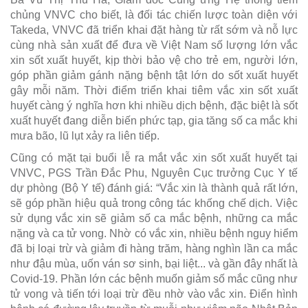
chủng VNVC cho biết, là đối tác chiến lược toàn diện với
Takeda, VNVC đã triển khai đặt hàng từ rất sớm và nỗ lực
cùng nhà sản xuất để đưa về Việt Nam số lượng lớn vắc
xin sốt xuất huyết, kịp thời bảo vệ cho trẻ em, người lớn,
góp phần giảm gánh nặng bệnh tật lớn do sốt xuất huyết
gây mỗi năm. Thời điểm triển khai tiêm vắc xin sốt xuất
huyết càng ý nghĩa hơn khi nhiều dịch bệnh, đặc biệt là sốt
xuất huyết đang diễn biến phức tạp, gia tăng số ca mắc khi
mưa bão, lũ lụt xảy ra liên tiếp.
Cũng có mặt tại buổi lễ ra mắt vắc xin sốt xuất huyết tại
VNVC, PGS Trần Đắc Phu, Nguyên Cục trưởng Cục Y tế
dự phòng (Bộ Y tế) đánh giá: “Vắc xin là thành quả rất lớn,
sẽ góp phần hiệu quả trong công tác khống chế dịch. Việc
sử dụng vắc xin sẽ giảm số ca mắc bệnh, những ca mắc
nặng và ca tử vong. Nhờ có vắc xin, nhiều bệnh nguy hiểm
đã bị loại trừ và giảm đi hàng trăm, hàng nghìn lần ca mắc
như đậu mùa, uốn ván sơ sinh, bại liệt... và gần đây nhất là
Covid-19. Phần lớn các bệnh muốn giảm số mắc cũng như
tử vong và tiến tới loại trừ đều nhờ vào vắc xin. Điển hình