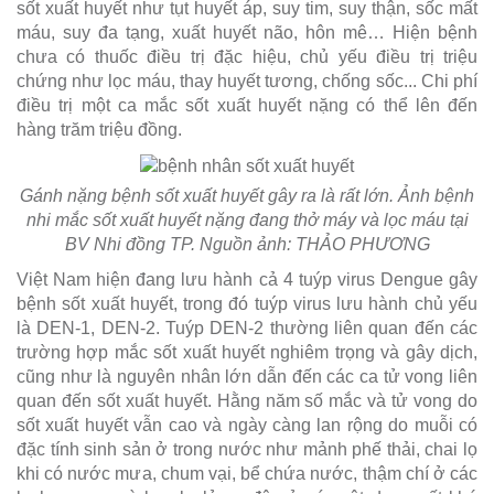
sốt xuất huyết như tụt huyết áp, suy tim, suy thận, sốc mất
máu, suy đa tạng, xuất huyết não, hôn mê… Hiện bệnh
chưa có thuốc điều trị đặc hiệu, chủ yếu điều trị triệu
chứng như lọc máu, thay huyết tương, chống sốc... Chi phí
điều trị một ca mắc sốt xuất huyết nặng có thể lên đến
hàng trăm triệu đồng.
Gánh nặng bệnh sốt xuất huyết gây ra là rất lớn. Ảnh bệnh
nhi mắc sốt xuất huyết nặng đang thở máy và lọc máu tại
BV Nhi đồng TP. Nguồn ảnh: THẢO PHƯƠNG
Việt Nam hiện đang lưu hành cả 4 tuýp virus Dengue gây
bệnh sốt xuất huyết, trong đó tuýp virus lưu hành chủ yếu
là DEN-1, DEN-2. Tuýp DEN-2 thường liên quan đến các
trường hợp mắc sốt xuất huyết nghiêm trọng và gây dịch,
cũng như là nguyên nhân lớn dẫn đến các ca tử vong liên
quan đến sốt xuất huyết. Hằng năm số mắc và tử vong do
sốt xuất huyết vẫn cao và ngày càng lan rộng do muỗi có
đặc tính sinh sản ở trong nước như mảnh phế thải, chai lọ
khi có nước mưa, chum vại, bể chứa nước, thậm chí ở các