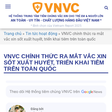
Toggle
navigation
HỆ THỐNG TRUNG TÂM TIÊM CHỦNG VẮC XIN CHO TRẺ EM & NGƯỜI LỚN
AN TOÀN - UY TÍN - CHẤT LƯỢNG HÀNG ĐẦU VIỆT NAM *
* Bình chọn của Vietnam Report 2025
Trang chủ
»
Tin tức hoạt động
»
VNVC chính thức ra mắt
vắc xin sốt xuất huyết, triển khai tiêm trên toàn quốc
VNVC CHÍNH THỨC RA MẮT VẮC XIN
SỐT XUẤT HUYẾT, TRIỂN KHAI TIÊM
TRÊN TOÀN QUỐC
Đăng bởi