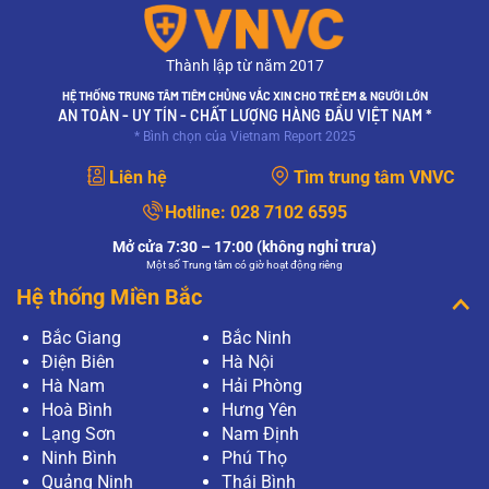
Thành lập từ năm 2017
HỆ THỐNG TRUNG TÂM TIÊM CHỦNG VẮC XIN CHO TRẺ EM & NGƯỜI LỚN
AN TOÀN - UY TÍN - CHẤT LƯỢNG HÀNG ĐẦU VIỆT NAM *
* Bình chọn của Vietnam Report 2025
Liên hệ
Tìm trung tâm VNVC
Hotline:
028 7102 6595
Mở cửa 7:30 – 17:00 (không nghỉ trưa)
Một số Trung tâm có giờ hoạt động riêng
Hệ thống Miền Bắc
Bắc Giang
Bắc Ninh
Điện Biên
Hà Nội
Hà Nam
Hải Phòng
Hoà Bình
Hưng Yên
Lạng Sơn
Nam Định
Ninh Bình
Phú Thọ
Quảng Ninh
Thái Bình