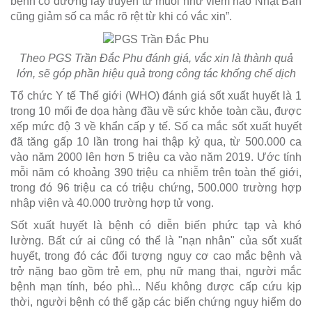
bệnh có đường lây truyền từ muỗi như viêm não Nhật Bản
cũng giảm số ca mắc rõ rệt từ khi có vắc xin”.
Theo PGS Trần Đắc Phu đánh giá, vắc xin là thành quả
lớn, sẽ góp phần hiệu quả trong công tác khống chế dịch
Tổ chức Y tế Thế giới (WHO) đánh giá sốt xuất huyết là 1
trong 10 mối đe dọa hàng đầu về sức khỏe toàn cầu, được
xếp mức độ 3 về khẩn cấp y tế. Số ca mắc sốt xuất huyết
đã tăng gấp 10 lần trong hai thập kỷ qua, từ 500.000 ca
vào năm 2000 lên hơn 5 triệu ca vào năm 2019. Ước tính
mỗi năm có khoảng 390 triệu ca nhiễm trên toàn thế giới,
trong đó 96 triệu ca có triệu chứng, 500.000 trường hợp
nhập viện và 40.000 trường hợp tử vong.
Sốt xuất huyết là bệnh có diễn biến phức tạp và khó
lường. Bất cứ ai cũng có thể là "nạn nhân" của sốt xuất
huyết, trong đó các đối tượng nguy cơ cao mắc bệnh và
trở nặng bao gồm trẻ em, phụ nữ mang thai, người mắc
bệnh mạn tính, béo phì... Nếu không được cấp cứu kịp
thời, người bệnh có thể gặp các biến chứng nguy hiểm do