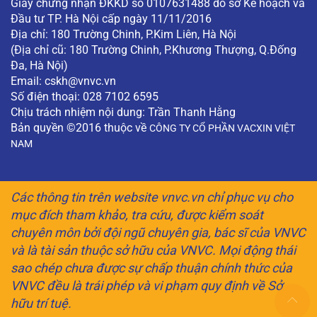
Giấy chứng nhận ĐKKD số 0107631488 do sở Kế hoạch và
Đầu tư TP. Hà Nội cấp ngày 11/11/2016
Địa chỉ: 180 Trường Chinh, P.Kim Liên, Hà Nội
(Địa chỉ cũ: 180 Trường Chinh, P.Khương Thượng, Q.Đống
Đa, Hà Nội)
Email:
cskh@vnvc.vn
Số điện thoại: 028 7102 6595
Chịu trách nhiệm nội dung: Trần Thanh Hằng
Bản quyền ©2016 thuộc về
CÔNG TY CỔ PHẦN VACXIN VIỆT
NAM
Các thông tin trên website vnvc.vn chỉ phục vụ cho
mục đích tham khảo, tra cứu, được kiểm soát
chuyên môn bởi đội ngũ chuyên gia, bác sĩ của VNVC
và là tài sản thuộc sở hữu của VNVC. Mọi động thái
sao chép chưa được sự chấp thuận chính thức của
VNVC đều là trái phép và vi phạm quy định về Sở
hữu trí tuệ.