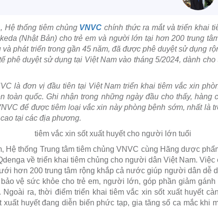
, Hệ thống tiêm chủng
VNVC
chính thức ra mắt và triển khai t
da (Nhật Bản) cho trẻ em và người lớn tại hơn 200 trung tâm 
và phát triển trong gần 45 năm, đã được phê duyệt sử dụng rộn
 tế phê duyệt sử dụng tại Việt Nam vào tháng 5/2024, dành cho tr
 là đơn vị đầu tiên tại Việt Nam triển khai tiêm vắc xin phòn
rên toàn quốc. Ghi nhận trong những ngày đầu cho thấy, hàng 
VNVC để được tiêm loại vắc xin này phòng bệnh sớm, nhất là t
 cao tại các địa phương.
Nam, Hệ thống Trung tâm tiêm chủng VNVC cùng Hãng dược phẩ
denga về triển khai tiêm chủng cho người dân Việt Nam. Việc c
ưới hơn 200 trung tâm rộng khắp cả nước giúp người dân dễ dà
i bảo vệ sức khỏe cho trẻ em, người lớn, góp phần giảm gánh 
 Ngoài ra, thời điểm triển khai tiêm vắc xin sốt xuất huyết cà
ốt xuất huyết đang diễn biến phức tạp, gia tăng số ca mắc khi mư