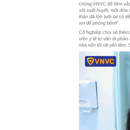
chủng VNVC để tiêm vắc x
sốt xuất huyết, một đứa 
thân đã lớn tuổi lại có 
xin để phòng bệnh
”.
Cô Nghiệp chia sẻ thêm
viên y tế tư vấn là phả
nhà nên tôi rất yên tâm.