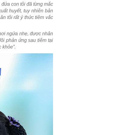
 đứa con tôi đã từng mắc
xuất huyết, tuy nhiên bản
n tôi rất ý thức tiêm vắc
ỉ hơi ngứa nhẹ, được nhân
õi phản ứng sau tiêm tại
c khỏe”.