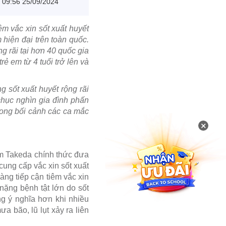
09:56 25/09/2024
iêm vắc xin sốt xuất huyết
hiện đại trên toàn quốc.
g rãi tại hơn 40 quốc gia
ẻ em từ 4 tuổi trở lên và
g sốt xuất huyết rộng rãi
chục nghìn gia đình phấn
rong bối cảnh các ca mắc
×
m Takeda chính thức đưa
ung cấp vắc xin sốt xuất
ng tiếp cận tiêm vắc xin
nặng bệnh tật lớn do sốt
ng ý nghĩa hơn khi nhiều
a bão, lũ lụt xảy ra liên