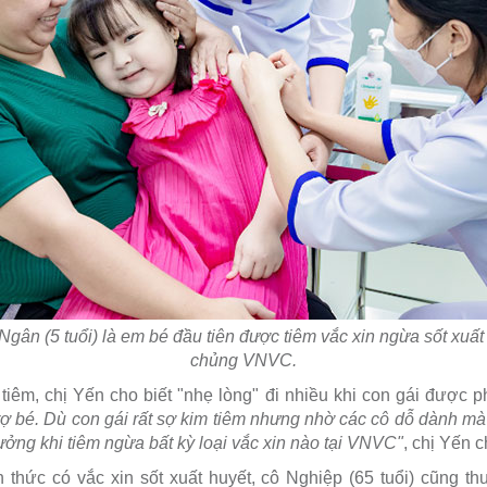
n (5 tuổi) là em bé đầu tiên được tiêm vắc xin ngừa sốt xuất 
chủng VNVC.
tiêm, chị Yến cho biết "nhẹ lòng" đi nhiều khi con gái được
rợ bé. Dù con gái rất sợ kim tiêm nhưng nhờ các cô dỗ dành mà
 tưởng khi tiêm ngừa bất kỳ loại vắc xin nào tại VNVC"
, chị Yến c
 thức có vắc xin sốt xuất huyết, cô Nghiệp (65 tuổi) cũng th