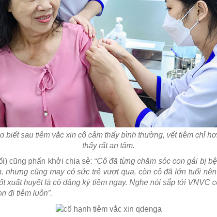
o biết sau tiêm vắc xin cô cảm thấy bình thường, vết tiêm chỉ h
thấy rất an tâm.
i) cũng phấn khởi chia sẻ: “
Cô đã từng chăm sóc con gái bị bệnh
m, nhưng cũng may có sức trẻ vượt qua, còn cô đã lớn tuổi nên
t xuất huyết là cô đăng ký tiêm ngay. Nghe nói sắp tới VNVC có
n đi tiêm luôn”.