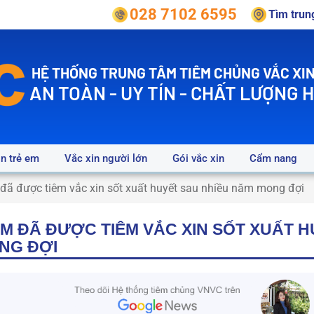
028 7102 6595
Tìm tru
HỆ THỐNG TRUNG TÂM TIÊM CHỦNG VẮC XIN
AN TOÀN - UY TÍN - CHẤT LƯỢNG 
in trẻ em
Vắc xin người lớn
Gói vắc xin
Cẩm nang
đã được tiêm vắc xin sốt xuất huyết sau nhiều năm mong đợi
AM ĐÃ ĐƯỢC TIÊM VẮC XIN SỐT XUẤT 
NG ĐỢI