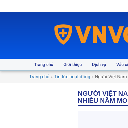
Trang chủ
Giới thiệu
Dịch vụ
Vắc x
Trang chủ
»
Tin tức hoạt động
»
Người Việt Nam 
NGƯỜI VIỆT N
NHIỀU NĂM MO