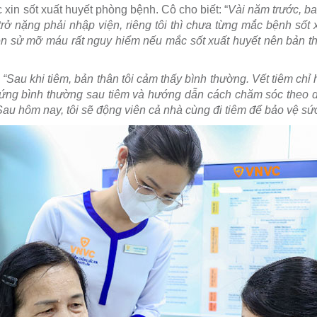
in sốt xuất huyết phòng bệnh. Cô cho biết: “
Vài năm trước, ba
trở nặng phải nhập viện, riêng tôi thì chưa từng mắc bệnh sốt 
tiền sử mỡ máu rất nguy hiểm nếu mắc sốt xuất huyết nên bản thâ
:
“Sau khi tiêm, bản thân tôi cảm thấy bình thường. Vết tiêm ch
n ứng bình thường sau tiêm và hướng dẫn cách chăm sóc theo d
 Sau hôm nay, tôi sẽ động viên cả nhà cùng đi tiêm để bảo vệ sứ