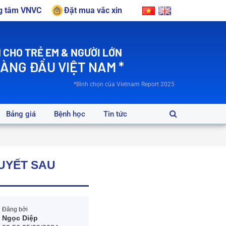
ng tâm VNVC
Đặt mua vắc xin
 CHO TRẺ EM & NGƯỜI LỚN
HÀNG ĐẦU VIỆT NAM *
*Bình chọn của Vietnam Report 2025
Bảng giá
Bệnh học
Tin tức
HUYẾT SAU
Đăng bởi
Ngọc Diệp