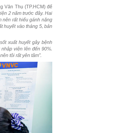
ng Văn Thụ (TP.HCM) để
viện 2 năm trước đây. Hai
m nên rất hiểu gánh nặng
ất huyết vào tháng 5, bản
 sốt xuất huyết gây bệnh
 nhập viện lên đến 90%.
nên tôi rất yên tâm”.