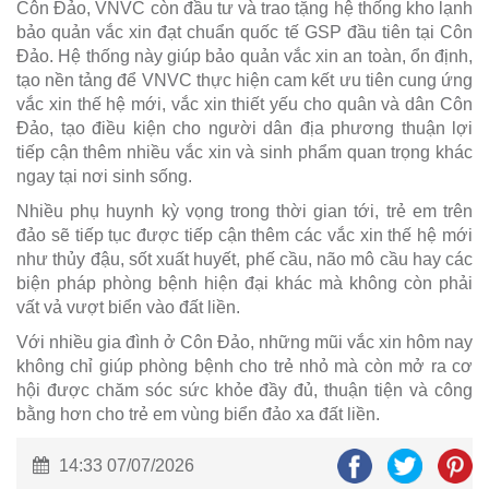
Côn Đảo, VNVC còn đầu tư và trao tặng hệ thống kho lạnh
bảo quản vắc xin đạt chuẩn quốc tế GSP đầu tiên tại Côn
Đảo. Hệ thống này giúp bảo quản vắc xin an toàn, ổn định,
tạo nền tảng để VNVC thực hiện cam kết ưu tiên cung ứng
vắc xin thế hệ mới, vắc xin thiết yếu cho quân và dân Côn
Đảo, tạo điều kiện cho người dân địa phương thuận lợi
tiếp cận thêm nhiều vắc xin và sinh phẩm quan trọng khác
ngay tại nơi sinh sống.
Nhiều phụ huynh kỳ vọng trong thời gian tới, trẻ em trên
đảo sẽ tiếp tục được tiếp cận thêm các vắc xin thế hệ mới
như thủy đậu, sốt xuất huyết, phế cầu, não mô cầu hay các
biện pháp phòng bệnh hiện đại khác mà không còn phải
vất vả vượt biển vào đất liền.
Với nhiều gia đình ở Côn Đảo, những mũi vắc xin hôm nay
không chỉ giúp phòng bệnh cho trẻ nhỏ mà còn mở ra cơ
hội được chăm sóc sức khỏe đầy đủ, thuận tiện và công
bằng hơn cho trẻ em vùng biển đảo xa đất liền.
14:33 07/07/2026