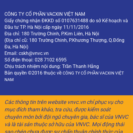
CÔNG TY CỔ PHẦN VACXIN VIỆT NAM
Giấy chứng nhận ĐKKD số 0107631488 do sở Kế hoạch và
Đầu tư TP. Hà Nội cấp ngày 11/11/2016
Địa chỉ: 180 Trường Chinh, P.Kim Liên, Hà Nội
(Địa chỉ cũ: 180 Trường Chinh, P.Khương Thượng, Q.Đống
Đa, Hà Nội)
Email:
cskh@vnvc.vn
Số điện thoại: 028 7102 6595
Chịu trách nhiệm nội dung: Trần Thanh Hằng
Bản quyền ©2016 thuộc về
CÔNG TY CỔ PHẦN VACXIN VIỆT
NAM
Các thông tin trên website vnvc.vn chỉ phục vụ cho
mục đích tham khảo, tra cứu, được kiểm soát
chuyên môn bởi đội ngũ chuyên gia, bác sĩ của VNVC
và là tài sản thuộc sở hữu của VNVC. Mọi động thái
sao chép chưa được sự chấp thuận chính thức của