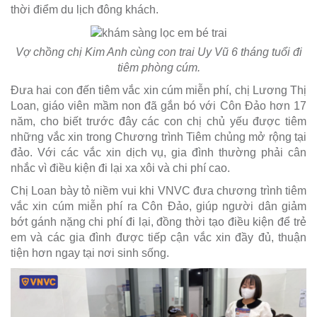
thời điểm du lịch đông khách.
Vợ chồng chị Kim Anh cùng con trai Uy Vũ 6 tháng tuổi đi
tiêm phòng cúm.
Đưa hai con đến tiêm vắc xin cúm miễn phí, chị Lương Thị
Loan, giáo viên mầm non đã gắn bó với Côn Đảo hơn 17
năm, cho biết trước đây các con chị chủ yếu được tiêm
những vắc xin trong Chương trình Tiêm chủng mở rộng tại
đảo. Với các vắc xin dịch vụ, gia đình thường phải cân
nhắc vì điều kiện đi lại xa xôi và chi phí cao.
Chị Loan bày tỏ niềm vui khi VNVC đưa chương trình tiêm
vắc xin cúm miễn phí ra Côn Đảo, giúp người dân giảm
bớt gánh nặng chi phí đi lại, đồng thời tạo điều kiện để trẻ
em và các gia đình được tiếp cận vắc xin đầy đủ, thuận
tiện hơn ngay tại nơi sinh sống.