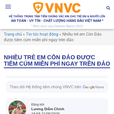
Toggle
navigation
HỆ THỐNG TRUNG TÂM TIÊM CHỦNG VẮC XIN CHO TRẺ EM & NGƯỜI LỚN
AN TOÀN - UY TÍN - CHẤT LƯỢNG HÀNG ĐẦU VIỆT NAM *
* Bình chọn của Vietnam Report 2025
Trang chủ
»
Tin tức hoạt động
»
Nhiều trẻ em Côn Đảo
được tiêm cúm miễn phí ngay trên đảo
NHIỀU TRẺ EM CÔN ĐẢO ĐƯỢC
TIÊM CÚM MIỄN PHÍ NGAY TRÊN ĐẢO
Đăng bởi
Lương Diễm Chinh
18:58 21/05/2026