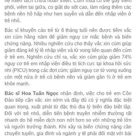
hệ miễn dịch chưa hoàn thiện. Cúm mùa có thể gây viêm
phổi, viêm tai giữa, co giật do sốt cao, làm nặng thêm các
bệnh nền hô hấp như hen suyễn và dẫn đến nhập viện ở
trẻ nhỏ.
Bác sĩ khuyến cáo trẻ từ 6 tháng tuổi nên được tiêm vắc
xin cúm hằng năm để giảm nguy cơ mắc bệnh và biến
chứng nặng. Nhiều nghiên cứu cho thấy vắc xin cúm giúp
giảm đáng kể tỷ lệ nhập viện và tử vong liên quan đến cúm
ở trẻ em. Nghiên cứu chỉ ra, vắc xin cúm giúp giảm 74%
nguy cơ trẻ em nhập viện điều trị tích cực tại khoa hồi sức
nhi (PICU) trong các đợt cúm; giảm nguy cơ tử vong xuống
còn một nửa ở trẻ có bệnh nền và giảm gần ⅔ ở trẻ em
khỏe mạnh.
Bác sĩ Hoa Tuấn Ngọc
nhận định, việc cho trẻ em Côn
Đảo tiếp cận vắc xin sớm và đầy đủ có ý nghĩa đặc biệt
quan trọng, xuất phát từ đặc thù địa lý biển đảo biệt lập.
Đối với trẻ nhỏ, diễn tiến bệnh truyền nhiễm thường rất
nhanh do hệ miễn dịch non nớt hơn so với những trẻ lớn
và người trưởng thành. Khi xảy ra biến chứng nặng cần
chuyển tuyến, gia đình và ngành y tế phải đối mặt với bài