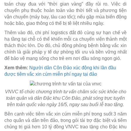
toán chạy đua với “thời gian vàng” đầy rủi ro. Việc di
chuyển phụ thuộc hoàn toàn vào thời tiết và phương tiện
vận chuyển (máy bay, tàu cao tốc); nếu gặp mùa biển động
hoặc bão, giao thông có thể bị tê liệt nhiều ngày.
Thêm vào đó, chi phí logistics đắt đỏ cùng sự hạn chế về
hạ tầng tại chỗ có thể khiến mỗi ca chuyển viện thành một
thách thức lớn. Do đó, chủ động phòng bệnh bằng vắc xin
chính là giải pháp y tế dự phòng tối ưu và bền vững nhất
để bảo vệ mạng sống cho trẻ em nơi đầu sóng ngọn gió.
Xem thêm:
Người dân Côn Đảo xúc động khi lần đầu
được tiêm vắc xin cúm miễn phí ngay tại đảo
VNVC tổ chức chương trình tư vấn chăm sóc sức khỏe cho
toàn quân và dân Đặc khu Côn Đảo, phát sóng trực tuyến
trên toàn quốc vào ngày 16/5, ngay sau buổi lễ trao tặng.
Bên cạnh việc tiêm vắc xin cúm miễn phí trong suốt 3 năm
cho quân và dân trên đảo, trong gói tài trợ đặc biệt và tiêm
chủng trị giá hơn 10 tỷ đồng VNVC trao tặng cho Đặc khu