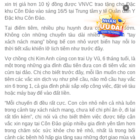
xin trị giá hơn 10 tỷ đồng được VNVC trao tặng cho Đặc
×
khu Côn Đảo vào sáng 16/5 tại Trung tâm y tế Quân dân Y
Đặc khu Côn Đảo.
Tại điểm tiêm, nhiều phụ huynh đưa con đến từ sớm.
Không còn những chuyến tàu dài nhiều giờ, cảnh “tay
xách nách mang” bồng bế con nhỏ vượt biển hay nỗi lo
thời tiết xấu khiến lỡ lịch tiêm như trước đây.
Vợ chồng chị Kim Anh cùng con trai Uy Vũ, 6 tháng tuổi, là
một trong những gia đình đầu tiên đưa con đi tiêm vắc xin
cúm tại đảo. Chị cho biết trước đây, mỗi lần muốn cho con
tiêm các vắc xin dịch vụ như phế cầu, não mô cầu hay vắc
xin 6 trong 1, cả gia đình phải sắp xếp công việc, đặt vé tàu
hoặc máy bay để vào đất liền.
“Mỗi chuyến đi đều rất cực. Con còn nhỏ nên cả nhà luôn
trong cảnh tay xách nách mang, chưa kể chi phí ăn ở, đi lại
rất tốn kém”, chị nói và cho biết thêm việc được tiếp cận
vắc xin ngay tại Côn Đảo giúp nhiều gia đình yên tâm hơn
trong chăm sóc sức khỏe cho trẻ nhỏ, nhất là trong bối
cảnh các bệnh hô hấp gia tăng sau những đợt giao mùa và