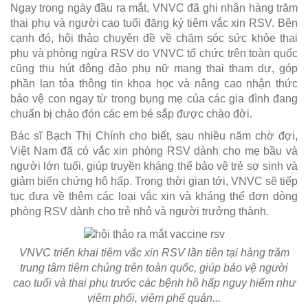
Ngay trong ngày đầu ra mắt, VNVC đã ghi nhận hàng trăm
thai phụ và người cao tuổi đăng ký tiêm vắc xin RSV. Bên
cạnh đó, hội thảo chuyên đề về chăm sóc sức khỏe thai
phụ và phòng ngừa RSV do VNVC tổ chức trên toàn quốc
cũng thu hút đông đảo phụ nữ mang thai tham dự, góp
phần lan tỏa thông tin khoa học và nâng cao nhận thức
bảo vệ con ngay từ trong bụng mẹ của các gia đình đang
chuẩn bị chào đón các em bé sắp được chào đời.
Bác sĩ Bạch Thị Chính cho biết, sau nhiều năm chờ đợi,
Việt Nam đã có vắc xin phòng RSV dành cho mẹ bầu và
người lớn tuổi, giúp truyền kháng thể bảo vệ trẻ sơ sinh và
giảm biến chứng hô hấp. Trong thời gian tới, VNVC sẽ tiếp
tục đưa về thêm các loại vắc xin và kháng thể đơn dòng
phòng RSV dành cho trẻ nhỏ và người trưởng thành.
VNVC triển khai tiêm vắc xin RSV lần tiên tại hàng trăm
trung tâm tiêm chủng trên toàn quốc, giúp bảo vệ người
cao tuổi và thai phụ trước các bệnh hô hấp nguy hiểm như
viêm phổi, viêm phế quản...