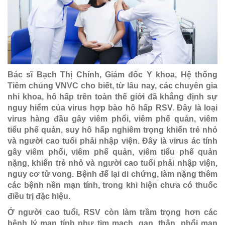
Bác sĩ Bạch Thị Chính, Giám đốc Y khoa, Hệ thống
Tiêm chủng VNVC cho biết, từ lâu nay, các chuyên gia
nhi khoa, hô hấp trên toàn thế giới đã khẳng định sự
nguy hiểm của virus hợp bào hô hấp RSV. Đây là loại
virus hàng đầu gây viêm phổi, viêm phế quản, viêm
tiểu phế quản, suy hô hấp nghiêm trọng khiến trẻ nhỏ
và người cao tuổi phải nhập viện. Đây là virus ác tính
gây viêm phổi, viêm phế quản, viêm tiểu phế quản
nặng, khiến trẻ nhỏ và người cao tuổi phải nhập viện,
nguy cơ tử vong. Bệnh để lại di chứng, làm nặng thêm
các bệnh nền mạn tính, trong khi hiện chưa có thuốc
điều trị đặc hiệu.
Ở người cao tuổi, RSV còn làm trầm trọng hơn các
bệnh lý mạn tính như tim mạch, gan, thận, phổi mạn