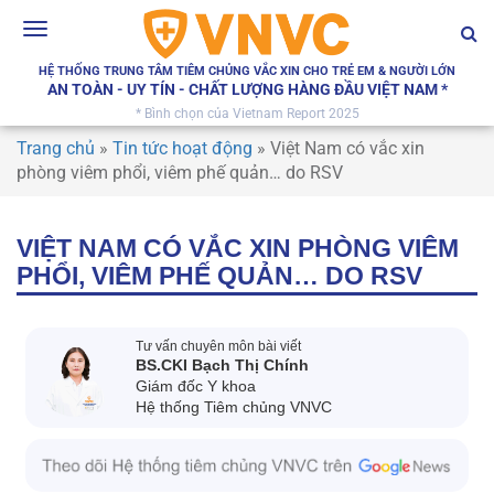
Toggle
navigation
HỆ THỐNG TRUNG TÂM TIÊM CHỦNG VẮC XIN CHO TRẺ EM & NGƯỜI LỚN
AN TOÀN - UY TÍN - CHẤT LƯỢNG HÀNG ĐẦU VIỆT NAM *
* Bình chọn của Vietnam Report 2025
Trang chủ
»
Tin tức hoạt động
»
Việt Nam có vắc xin
phòng viêm phổi, viêm phế quản… do RSV
VIỆT NAM CÓ VẮC XIN PHÒNG VIÊM
PHỔI, VIÊM PHẾ QUẢN… DO RSV
Tư vấn chuyên môn bài viết
BS.CKI Bạch Thị Chính
Giám đốc Y khoa
Hệ thống Tiêm chủng VNVC