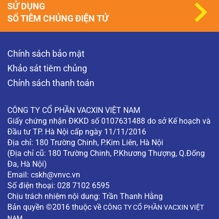
SỬ DỤNG
SỔ TIÊM CHỦNG ĐIỆN TỬ
Chính sách bảo mật
Khảo sát tiêm chủng
Chính sách thanh toán
CÔNG TY CỔ PHẦN VACXIN VIỆT NAM
Giấy chứng nhận ĐKKD số 0107631488 do sở Kế hoạch và
Đầu tư TP. Hà Nội cấp ngày 11/11/2016
Địa chỉ: 180 Trường Chinh, P.Kim Liên, Hà Nội
(Địa chỉ cũ: 180 Trường Chinh, P.Khương Thượng, Q.Đống
Đa, Hà Nội)
Email:
cskh@vnvc.vn
Số điện thoại: 028 7102 6595
Chịu trách nhiệm nội dung: Trần Thanh Hằng
Bản quyền ©2016 thuộc về
CÔNG TY CỔ PHẦN VACXIN VIỆT
NAM