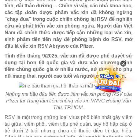
tính, đái tháo đường… Chính vì vậy, các nhà khoa học,
các tập đoàn dược phẩm vắc xin đã không ngừng
“chạy đua” trong cuộc chiến chống lại RSV để nghiên
cứu và phát triển vắc xin phòng ngừa. Người dân Việt
Nam đã chính thức được tiếp cận những loại vắc xin,
sinh phẩm tiên tiến này để phòng bệnh do RSV, mở
đầu là vắc xin RSV Abrysvo của Pfizer.
Tính đến tháng 9/2025, vắc xin đã được phê duyệt sử
dụng tại hơn 60 quốc gia và đưa vào chương trình
×
tiêm chủng quốc gia ở nhiều nước, sử dụng cho phụ
nữ mang thai, người cao tuổi và người có bệnh nền.
Những mẹ bầu đầu tiên được tiêm vắc xin phòng RSV của
Pfizer tại Trung tâm tiêm chủng vắc xin VNVC Hoàng Văn
Thụ, TP.HCM.
RSV là một trong những loại virus phổ biến nhất gây viêm
tai giữa, viêm phổi, viêm tiểu phế quản, suy hô hấp cấp ở
trẻ dưới 2 tuổi nhưng chưa có thuốc điều trị đặc hiệu.