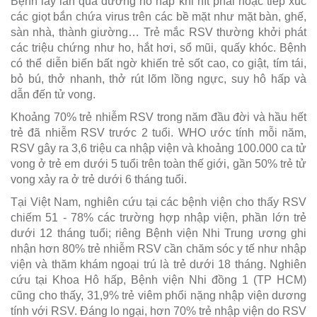
Bệnh lây lan qua đường hô hấp khi hít phải hoặc tiếp xúc
các giọt bắn chứa virus trên các bề mặt như mặt bàn, ghế,
sàn nhà, thành giường… Trẻ mắc RSV thường khởi phát
các triệu chứng như ho, hắt hơi, sổ mũi, quấy khóc. Bệnh
có thể diễn biến bất ngờ khiến trẻ sốt cao, co giật, tím tái,
bỏ bú, thở nhanh, thở rút lõm lồng ngực, suy hô hấp và
dẫn đến tử vong.
Khoảng 70% trẻ nhiễm RSV trong năm đầu đời và hầu hết
trẻ đã nhiễm RSV trước 2 tuổi. WHO ước tính mỗi năm,
RSV gây ra 3,6 triệu ca nhập viện và khoảng 100.000 ca tử
vong ở trẻ em dưới 5 tuổi trên toàn thế giới, gần 50% trẻ tử
vong xảy ra ở trẻ dưới 6 tháng tuổi.
Tại Việt Nam, nghiên cứu tại các bệnh viện cho thấy RSV
chiếm 51 - 78% các trường hợp nhập viện, phần lớn trẻ
dưới 12 tháng tuổi; riêng Bệnh viện Nhi Trung ương ghi
nhận hơn 80% trẻ nhiễm RSV cần chăm sóc y tế như nhập
viện và thăm khám ngoại trú là trẻ dưới 18 tháng. Nghiên
cứu tại Khoa Hô hấp, Bệnh viện Nhi đồng 1 (TP HCM)
cũng cho thấy, 31,9% trẻ viêm phổi nặng nhập viện dương
tính với RSV. Đáng lo ngại, hơn 70% trẻ nhập viện do RSV