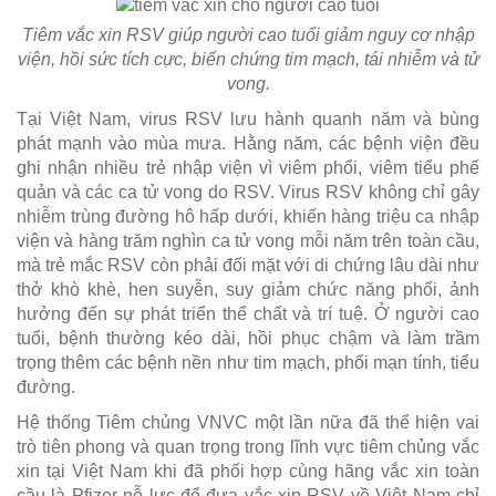
Tiêm vắc xin RSV giúp người cao tuổi giảm nguy cơ nhập
viện, hồi sức tích cực, biến chứng tim mạch, tái nhiễm và tử
vong.
Tại Việt Nam, virus RSV lưu hành quanh năm và bùng
phát mạnh vào mùa mưa. Hằng năm, các bệnh viện đều
ghi nhận nhiều trẻ nhập viện vì viêm phổi, viêm tiểu phế
quản và các ca tử vong do RSV. Virus RSV không chỉ gây
nhiễm trùng đường hô hấp dưới, khiến hàng triệu ca nhập
viện và hàng trăm nghìn ca tử vong mỗi năm trên toàn cầu,
mà trẻ mắc RSV còn phải đối mặt với di chứng lâu dài như
thở khò khè, hen suyễn, suy giảm chức năng phổi, ảnh
hưởng đến sự phát triển thể chất và trí tuệ. Ở người cao
tuổi, bệnh thường kéo dài, hồi phục chậm và làm trầm
trọng thêm các bệnh nền như tim mạch, phổi mạn tính, tiểu
đường.
Hệ thống Tiêm chủng VNVC một lần nữa đã thể hiện vai
trò tiên phong và quan trọng trong lĩnh vực tiêm chủng vắc
xin tại Việt Nam khi đã phối hợp cùng hãng vắc xin toàn
cầu là Pfizer nỗ lực để đưa vắc xin RSV về Việt Nam chỉ