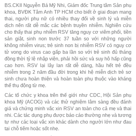
BS.CKII Nguyễn Bá Mỹ Nhi, Giám đốc Trung tâm Sản phụ
khoa, BVĐK Tâm Anh TP HCM cho biết ở giai đoạn mang
thai, người phụ nữ có nhiều thay đổi về sinh lý và miễn
dịch nên rất dễ mắc các bệnh truyền nhiễm. Nghiên cứu
cho thấy thai phụ nhiễm RSV tăng nguy cơ viêm phổi, tiền
sản giật, sinh non trước 37 tuần so với những người
không nhiễm virus; trẻ sinh non bị nhiễm RSV có nguy cơ
tử vong do virus cao gấp ba lần so với trẻ sinh đủ tháng
đồng thời tỷ lệ nhập viện, phải hồi sức và suy hô hấp cũng
cao hơn. RSV lại lây lan rất dễ dàng, hầu hết trẻ đều
nhiễm trong 2 năm đầu đời trong khi hệ miễn dịch trẻ sơ
sinh chưa hoàn thiện và hoàn toàn phụ thuộc vào kháng
thể thụ động từ mẹ.
Các tổ chức y khoa trên thế giới như CDC, Hội Sản phụ
khoa Mỹ (ACOG) và các thử nghiệm lâm sàng đều đánh
giá và chứng minh vắc xin RSV an toàn cho cả mẹ và thai
nhi. Các tác dụng phụ được báo cáo thường nhẹ và tương
tự như các loại vắc xin khác dành cho người lớn như đau
tại chỗ tiêm hoặc sốt nhẹ.