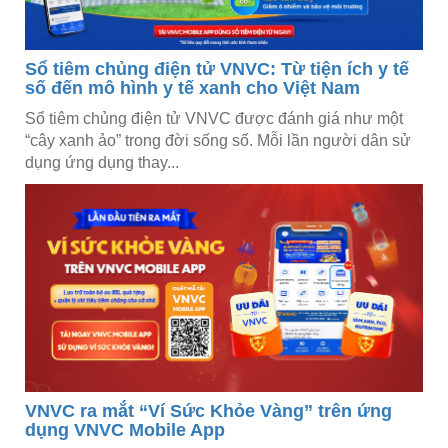
Sổ tiêm chủng điện tử VNVC: Từ tiện ích y tế
số đến mô hình y tế xanh cho Việt Nam
Sổ tiêm chủng điện tử VNVC được đánh giá như một
“cây xanh ảo” trong đời sống số. Mỗi lần người dân sử
dụng ứng dụng thay...
VNVC ra mắt “Ví Sức Khỏe Vàng” trên ứng
dụng VNVC Mobile App