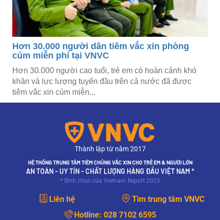
Hơn 30.000 người dân tiêm vắc xin phòng
cúm miễn phí tại VNVC
Hơn 30.000 người cao tuổi, trẻ em có hoàn cảnh khó
khăn và lực lượng tuyến đầu trên cả nước đã được
tiêm vắc xin cúm miễn...
Thành lập từ năm 2017
HỆ THỐNG TRUNG TÂM TIÊM CHỦNG VẮC XIN CHO TRẺ EM & NGƯỜI LỚN
AN TOÀN - UY TÍN - CHẤT LƯỢNG HÀNG ĐẦU VIỆT NAM *
* Bình chọn của Vietnam Report 2025
Liên hệ
Tìm trung tâm VNVC
Hotline:
028 7102 6595