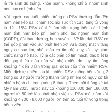
là trẻ sinh đủ tháng, khỏe mạnh, không chỉ ở nhóm sinh
non hay có bệnh nền.
Với người cao tuổi, nhiễm trùng do RSV thường dẫn đến
nằm viện kéo dài, chăm sóc hồi sức tích cực, tăng tử vong
từ 12 - 18%. RSV có thể làm trầm trọng thêm các bệnh
mạn tính như béo phì, bệnh phổi tắc nghẽn mãn tính
(COPD), đái tháo đường, hen suyễn… Về lâu dài, RSV có
thể góp phần vào sự phát triển xơ vữa động mạch tăng
nguy cơ suy tim, nhồi máu cơ tim, đột quỵ và suy giảm
chức năng hô hấp. Tỷ lệ các biến cố tim mạch, đặc biệt là
đột quỵ thiếu máu não và nhập viện do suy tim tăng
khoảng 4 đến 8 lần trong giai đoạn cấp tính nhiễm RSV.
Miễn dịch tự nhiên sau khi nhiễm RSV không bền vững, 2
trong số 3 người trưởng thành từng nhiễm có nguy cơ tái
nhiễm bệnh chỉ trong vòng 8 tháng. Theo một thống kê tại
Mỹ năm 2023, nước này có khoảng 110.000 đến 180.000
người từ 50 trở lên phải nhập viện vì RSV mỗi năm với
khoảng 4.700 - 8.600 người lớn trên 65 tuổi tử vong trong
bệnh viện.