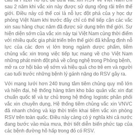
sau 2 năm khi vắc xin này được sử dụng rộng rãi trên thế
giới. Điều này có thể coi là nỗ lực đột phá của y học dự
phòng Việt Nam khi trước đây chỉ có thể tiếp cận các vắc
xin sau hàng chục năm đã được sử dụng trên thế giới. Sự
hiện diện sớm của vắc xin này tại Việt Nam cùng thời điểm
với nhiều quốc gia phát triển trên thế giới đã khẳng định nỗ
lực của các đơn vị lớn trong ngành dược phẩm, tiêm
chủng vắc xin trong việc tiếp tục mang về cho Việt Nam
những phát minh đột phá về công nghệ trong Phòng bệnh,
mở ra cơ hội bảo vệ sớm và hiệu quả cho trẻ em và người
cao tuổi trước những bệnh lý gánh nặng do RSV gây ra.
Với mạng lưới hơn 240 trung tâm tiêm chủng quy mô lớn
và hiện đại, hệ thống hàng trăm kho bảo quản vắc xin đạt
chuẩn quốc tế và tự chủ trong hệ thống logistic phân phối
vắc xin chuyên dụng, Hệ thống tiêm chủng vắc xin VNVC
đã nhanh chóng và kịp thời triển khai tiêm vắc xin phòng
RSV trên toàn quốc. Điều này càng có ý nghĩa khi cả nước
đang bước vào mùa mưa, thời tiết diễn biến phức tạp của
các bệnh đường hô hấp trong đó có RSV.