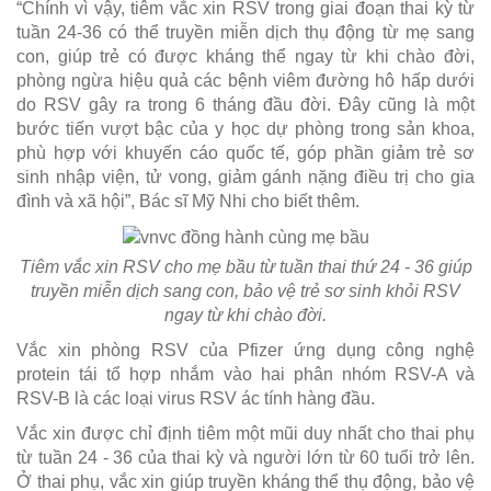
“Chính vì vậy, tiêm vắc xin RSV trong giai đoạn thai kỳ từ
tuần 24-36 có thể truyền miễn dịch thụ động từ mẹ sang
con, giúp trẻ có được kháng thể ngay từ khi chào đời,
phòng ngừa hiệu quả các bệnh viêm đường hô hấp dưới
do RSV gây ra trong 6 tháng đầu đời. Đây cũng là một
bước tiến vượt bậc của y học dự phòng trong sản khoa,
phù hợp với khuyến cáo quốc tế, góp phần giảm trẻ sơ
sinh nhập viện, tử vong, giảm gánh nặng điều trị cho gia
đình và xã hội”, Bác sĩ Mỹ Nhi cho biết thêm.
Tiêm vắc xin RSV cho mẹ bầu từ tuần thai thứ 24 - 36 giúp
truyền miễn dịch sang con, bảo vệ trẻ sơ sinh khỏi RSV
ngay từ khi chào đời.
Vắc xin phòng RSV của Pfizer ứng dụng công nghệ
protein tái tổ hợp nhắm vào hai phân nhóm RSV-A và
RSV-B là các loại virus RSV ác tính hàng đầu.
Vắc xin được chỉ định tiêm một mũi duy nhất cho thai phụ
từ tuần 24 - 36 của thai kỳ và người lớn từ 60 tuổi trở lên.
Ở thai phụ, vắc xin giúp truyền kháng thể thụ động, bảo vệ