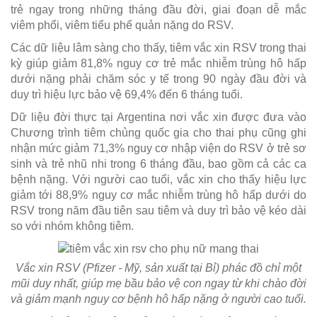
trẻ ngay trong những tháng đầu đời, giai đoạn dễ mắc
viêm phổi, viêm tiểu phế quản nặng do RSV.
Các dữ liệu lâm sàng cho thấy, tiêm vắc xin RSV trong thai
kỳ giúp giảm 81,8% nguy cơ trẻ mắc nhiễm trùng hô hấp
dưới nặng phải chăm sóc y tế trong 90 ngày đầu đời và
duy trì hiệu lực bảo vệ 69,4% đến 6 tháng tuổi.
Dữ liệu đời thực tại Argentina nơi vắc xin được đưa vào
Chương trình tiêm chủng quốc gia cho thai phụ cũng ghi
nhận mức giảm 71,3% nguy cơ nhập viện do RSV ở trẻ sơ
sinh và trẻ nhũ nhi trong 6 tháng đầu, bao gồm cả các ca
bệnh nặng. Với người cao tuổi, vắc xin cho thấy hiệu lực
giảm tới 88,9% nguy cơ mắc nhiễm trùng hô hấp dưới do
RSV trong năm đầu tiên sau tiêm và duy trì bảo vệ kéo dài
so với nhóm không tiêm.
Vắc xin RSV (Pfizer - Mỹ, sản xuất tại Bỉ) phác đồ chỉ một
mũi duy nhất, giúp mẹ bầu bảo vệ con ngay từ khi chào đời
và giảm mạnh nguy cơ bệnh hô hấp nặng ở người cao tuổi.