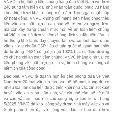
VNVC là hệ thống tiêm chủng hàng đầu Việt Nam với hơn
240 trung tâm hiện đại phủ khắp toàn quốc, phục vụ hàng
chục triệu lượt khách hàng mỗi năm. Trong gần một thập
kỷ hoạt động, VNVC không chỉ mang đến hàng chục triệu
liều vắc xin chất lượng cao bảo vệ trẻ em và người lớn,
mà còn xây dựng chuẩn mực mới về an toàn tiêm chủng
tại Việt Nam. Là đơn vị tiêm chủng dịch vụ đầu tiên đầu tư
hệ thống kho lạnh, dây chuyền lạnh và xe lạnh bảo quản
vắc xin đạt chuẩn GSP tiêu chuẩn quốc tế, giám sát nhiệt
độ tự động 24/24 cùng đội ngũ 100% bác sĩ, điều dưỡng
có chứng chỉ an toàn tiêm chủng, VNVC khẳng định vai trò
tiên phong về chất lượng dịch vụ tiêm chủng và củng cố
niềm tin của cộng đồng.
Đặc biệt, VNVC là doanh nghiệp tiên phong đưa về Việt
Nam hơn 20 loại vắc xin mới và thế hệ mới, trong đó có
nhiều loại lần đầu tiên được triển khai như vắc xin sốt xuất
huyết, vắc xin zona thần kinh, vắc xin phế cầu thế hệ mới
và các vắc xin não mô cầu công nghệ tiên tiến. Tháng
5/2025, VNVC đã khởi công xây dựng Nhà máy Vắc xin và
Sinh phẩm hiện đại với tổng vốn đầu tư ban đầu hơn