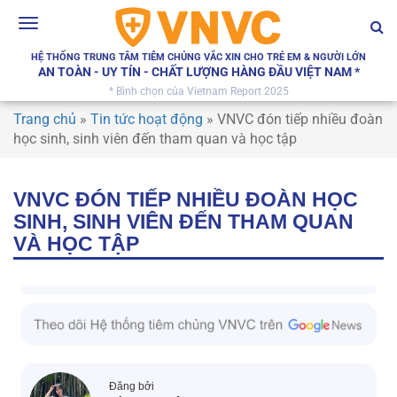
Toggle
navigation
HỆ THỐNG TRUNG TÂM TIÊM CHỦNG VẮC XIN CHO TRẺ EM & NGƯỜI LỚN
AN TOÀN - UY TÍN - CHẤT LƯỢNG HÀNG ĐẦU VIỆT NAM *
* Bình chọn của Vietnam Report 2025
Trang chủ
»
Tin tức hoạt động
»
VNVC đón tiếp nhiều đoàn
học sinh, sinh viên đến tham quan và học tập
VNVC ĐÓN TIẾP NHIỀU ĐOÀN HỌC
SINH, SINH VIÊN ĐẾN THAM QUAN
VÀ HỌC TẬP
Đăng bởi