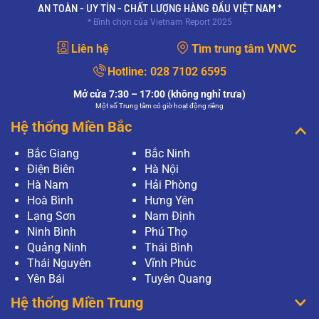
AN TOÀN - UY TÍN - CHẤT LƯỢNG HÀNG ĐẦU VIỆT NAM *
* Bình chọn của Vietnam Report 2025
Liên hệ
Tìm trung tâm VNVC
Hotline:
028 7102 6595
Mở cửa 7:30 – 17:00 (không nghỉ trưa)
Một số Trung tâm có giờ hoạt động riêng
Hệ thống Miền Bắc
Bắc Giang
Bắc Ninh
Điện Biên
Hà Nội
Hà Nam
Hải Phòng
Hoà Bình
Hưng Yên
Lạng Sơn
Nam Định
Ninh Bình
Phú Thọ
Quảng Ninh
Thái Bình
Thái Nguyên
Vĩnh Phúc
Yên Bái
Tuyên Quang
Hệ thống Miền Trung