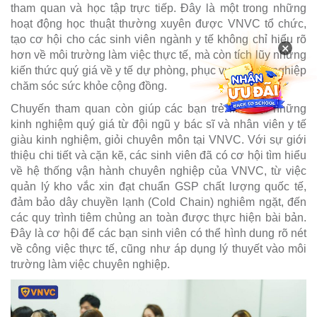
tham quan và học tập trực tiếp. Đây là một trong những
hoạt động học thuật thường xuyên được VNVC tổ chức,
tạo cơ hội cho các sinh viên ngành y tế không chỉ hiểu rõ
×
hơn về môi trường làm việc thực tế, mà còn tích lũy những
kiến thức quý giá về y tế dự phòng, phục vụ cho sự nghiệp
chăm sóc sức khỏe cộng đồng.
Chuyến tham quan còn giúp các bạn trẻ lĩnh hội những
kinh nghiệm quý giá từ đội ngũ y bác sĩ và nhân viên y tế
giàu kinh nghiệm, giỏi chuyên môn tại VNVC. Với sự giới
thiệu chi tiết và cặn kẽ, các sinh viên đã có cơ hội tìm hiểu
về hệ thống vận hành chuyên nghiệp của VNVC, từ việc
quản lý kho vắc xin đạt chuẩn GSP chất lượng quốc tế,
đảm bảo dây chuyền lạnh (Cold Chain) nghiêm ngặt, đến
các quy trình tiêm chủng an toàn được thực hiện bài bản.
Đây là cơ hội để các bạn sinh viên có thể hình dung rõ nét
về công việc thực tế, cũng như áp dụng lý thuyết vào môi
trường làm việc chuyên nghiệp.