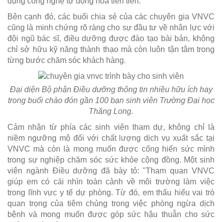
dụng công nghệ tự động hóa tiên tiến.
Bên cạnh đó, các buổi chia sẻ của các chuyên gia VNVC
cũng là minh chứng rõ ràng cho sự đầu tư về nhân lực với
đội ngũ bác sĩ, điều dưỡng được đào tạo bài bản, không
chỉ sở hữu kỹ năng thành thạo mà còn luôn tận tâm trong
từng bước chăm sóc khách hàng.
Đại diện Bộ phận Điều dưỡng thông tin nhiều hữu ích hay
trong buổi chào đón gần 100 bạn sinh viên Trường Đại học
Thăng Long.
Cảm nhận từ phía các sinh viên tham dự, không chỉ là
niềm ngưỡng mộ đối với chất lượng dịch vụ xuất sắc tại
VNVC mà còn là mong muốn được cống hiến sức mình
trong sự nghiệp chăm sóc sức khỏe cộng đồng. Một sinh
viên ngành Điều dưỡng đã bày tỏ: "Tham quan VNVC
giúp em có cái nhìn toàn cảnh về môi trường làm việc
trong lĩnh vực y tế dự phòng. Từ đó, em thấu hiểu vai trò
quan trọng của tiêm chủng trong việc phòng ngừa dịch
bệnh và mong muốn được góp sức hậu thuẫn cho sức