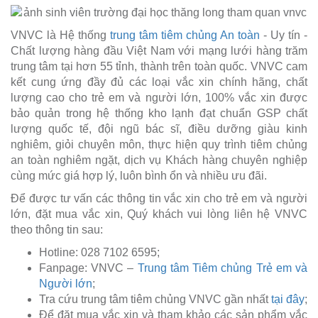
VNVC là Hệ thống
trung tâm tiêm chủng An toàn
- Uy tín -
Chất lượng hàng đầu Việt Nam với mạng lưới hàng trăm
trung tâm tại hơn 55 tỉnh, thành trên toàn quốc. VNVC cam
kết cung ứng đầy đủ các loại vắc xin chính hãng, chất
lượng cao cho trẻ em và người lớn, 100% vắc xin được
bảo quản trong hệ thống kho lạnh đạt chuẩn GSP chất
lượng quốc tế, đội ngũ bác sĩ, điều dưỡng giàu kinh
nghiêm, giỏi chuyên môn, thực hiện quy trình tiêm chủng
an toàn nghiêm ngặt, dịch vụ Khách hàng chuyên nghiệp
cùng mức giá hợp lý, luôn bình ổn và nhiều ưu đãi.
Để được tư vấn các thông tin vắc xin cho trẻ em và người
lớn, đặt mua vắc xin, Quý khách vui lòng liên hệ VNVC
theo thông tin sau:
Hotline: 028 7102 6595;
Fanpage: VNVC –
Trung tâm Tiêm chủng Trẻ em và
Người lớn
;
Tra cứu trung tâm tiêm chủng VNVC gần nhất
tại đây
;
Để đặt mua vắc xin và tham khảo các sản phẩm vắc