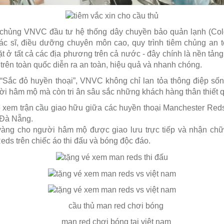
m chủng VNVC đầu tư hệ thống dây chuyền bảo quản lạnh (Co
ác sĩ, điều dưỡng chuyên môn cao, quy trình tiêm chủng an t
 ở tất cả các địa phương trên cả nước - đây chính là nền tả
trên toàn quốc diễn ra an toàn, hiệu quả và nhanh chóng.
“Sắc đỏ huyền thoại”, VNVC không chỉ lan tỏa thông điệp số
ời hâm mộ mà còn tri ân sâu sắc những khách hàng thân thiết 
 xem trận cầu giao hữu giữa các huyền thoại Manchester Reds
 Đà Nẵng.
àng cho người hâm mộ được giao lưu trực tiếp và nhận chữ 
eds trên chiếc áo thi đấu và bóng độc đáo.