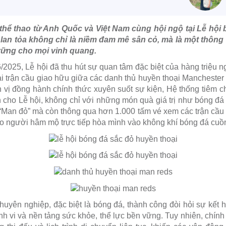
thể thao từ Anh Quốc và Việt Nam cùng hội ngộ tại Lễ hội
 lan tỏa không chỉ là niềm đam mê sân cỏ, mà là một thông
vững cho mọi vinh quang.
/6/2025, Lễ hội đã thu hút sự quan tâm đặc biệt của hàng triệu
ai trận cầu giao hữu giữa các danh thủ huyền thoại Mancheste
n vị đồng hành chính thức xuyên suốt sự kiện, Hệ thống tiêm
 cho Lễ hội, không chỉ với những món quà giá trị như bóng đá
“Man đỏ” mà còn thông qua hơn 1.000 tấm vé xem các trận cầu 
o người hâm mộ trực tiếp hòa mình vào không khí bóng đá cuồn
chuyên nghiệp, đặc biệt là bóng đá, thành công đòi hỏi sự kết 
tinh vi và nền tảng sức khỏe, thể lực bền vững. Tuy nhiên, chí