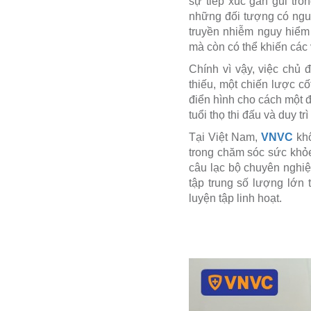
sự tiếp xúc gần gũi tron
những đối tượng có ngu
truyền nhiễm nguy hiểm 
mà còn có thể khiến các 
Chính vì vậy, việc chủ
thiếu, một chiến lược cố
điển hình cho cách một đ
tuổi thọ thi đấu và duy tr
Tại Việt Nam,
VNVC
khô
trong chăm sóc sức khỏe
câu lạc bộ chuyên nghiệ
tập trung số lượng lớn t
luyện tập linh hoạt.