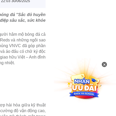
22:03 30/06/2025
 bóng đá “Sắc đỏ huyền
 điệp sâu sắc, sức khỏe
 người hâm mộ bóng đá cả
r Reds và những ngôi sao
 chủng VNVC đã góp phần
 và áo đấu có chữ ký độc
giao hữu Việt – Anh đỉnh
g nhiệt.
×
hợp hài hòa giữa kỹ thuật
nh cường độ vận động cao,