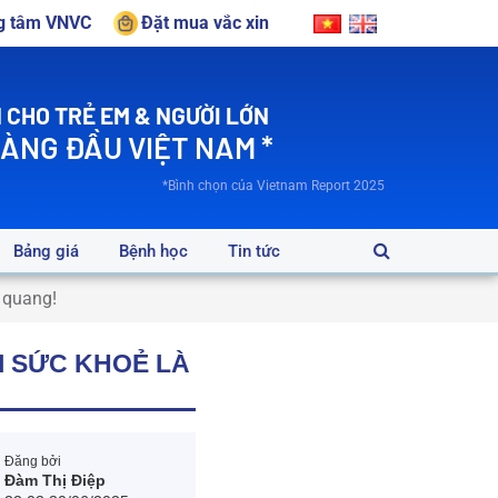
ng tâm VNVC
Đặt mua vắc xin
 CHO TRẺ EM & NGƯỜI LỚN
HÀNG ĐẦU VIỆT NAM *
*Bình chọn của Vietnam Report 2025
Bảng giá
Bệnh học
Tin tức
 quang!
I SỨC KHOẺ LÀ
Đăng bởi
Đàm Thị Điệp