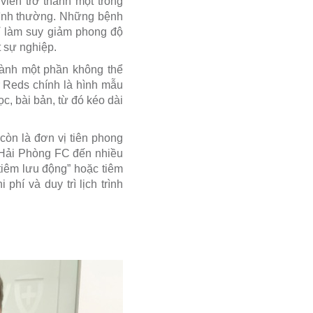
 viên trở thành một trong
bình thường. Những bệnh
hỉ làm suy giảm phong độ
t sự nghiệp.
hành một phần không thể
er Reds chính là hình mẫu
c, bài bản, từ đó kéo dài
còn là đơn vị tiên phong
, Hải Phòng FC đến nhiều
tiêm lưu động” hoặc tiêm
phí và duy trì lịch trình