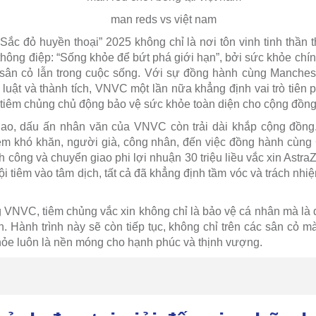
Sắc đỏ huyền thoại” 2025 không chỉ là nơi tôn vinh tinh thần 
ông điệp: “Sống khỏe để bứt phá giới hạn”, bởi sức khỏe chí
 sân cỏ lẫn trong cuộc sống. Với sự đồng hành cùng Manches
luật và thành tích, VNVC một lần nữa khẳng định vai trò tiên p
tiêm chủng chủ động bảo vệ sức khỏe toàn diện cho cộng đồng
hao, dấu ấn nhân văn của VNVC còn trải dài khắp cộng đồng.
em khó khăn, người già, công nhân, đến việc đồng hành cùng 
 công và chuyển giao phi lợi nhuận 30 triệu liều vắc xin Astra
ội tiêm vào tâm dịch, tất cả đã khẳng định tầm vóc và trách nh
 VNVC, tiêm chủng vắc xin không chỉ là bảo vệ cá nhân mà là đ
 Hành trình này sẽ còn tiếp tục, không chỉ trên các sân cỏ mà
khỏe luôn là nền móng cho hạnh phúc và thịnh vượng.