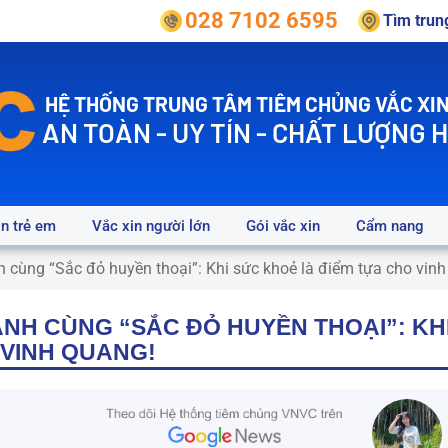
028 7102 6595
Tìm tru
HỆ THỐNG TRUNG TÂM TIÊM CHỦNG VẮC XIN
AN TOÀN - UY TÍN - CHẤT LƯỢNG 
in trẻ em
Vắc xin người lớn
Gói vắc xin
Cẩm nang
cùng “Sắc đỏ huyền thoại”: Khi sức khoẻ là điểm tựa cho vinh
NH CÙNG “SẮC ĐỎ HUYỀN THOẠI”: KH
 VINH QUANG!