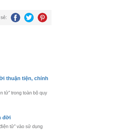
 sẻ:
ời thuận tiện, chính
 tử” trong toàn bộ quy
n đời
điện tử” vào sử dụng