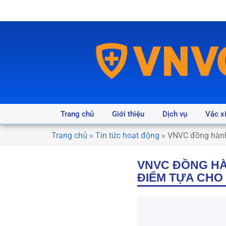
Trang chủ
Giới thiệu
Dịch vụ
Vắc x
Trang chủ
»
Tin tức hoạt động
»
VNVC đồng hành 
VNVC ĐỒNG HÀ
ĐIỂM TỰA CHO