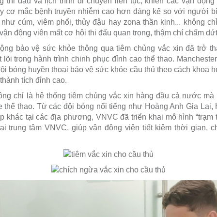
g thi đấu và lịch trình di chuyển liên tục, khiến các vận động
y cơ mắc bệnh truyền nhiễm cao hơn đáng kể so với người 
như cúm, viêm phổi, thủy đậu hay zona thần kinh... không c
vận động viên mất cơ hội thi đấu quan trọng, thậm chí chấm dứ
 động bảo vệ sức khỏe thông qua tiêm chủng vắc xin đã trở t
t lõi trong hành trình chinh phục đỉnh cao thể thao. Manchest
ội bóng huyền thoại bảo vệ sức khỏe cầu thủ theo cách khoa họ
ì thành tích đỉnh cao.
ng chỉ là hệ thống tiêm chủng vắc xin hàng đầu cả nước mà 
 thể thao. Từ các đội bóng nổi tiếng như Hoàng Anh Gia Lai
p khác tại các địa phương, VNVC đã triển khai mô hình “trạm 
ại trung tâm VNVC, giúp vận động viên tiết kiệm thời gian, chi 