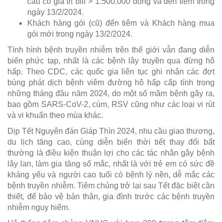
cầu có giá trị bill > 1.500.000 đồng và đến tiêm trong
ngày 13/2/2024.
Khách hàng gói (cũ) đến tiêm và Khách hàng mua
gói mới trong ngày 13/2/2024.
Tình hình bệnh truyền nhiễm trên thế giới vẫn đang diễn
biến phức tạp, nhất là các bệnh lây truyền qua đừng hô
hấp. Theo CDC, các quốc gia liên tục ghi nhận các đợt
bùng phát dịch bệnh viêm đường hô hấp cấp tính trong
những tháng đầu năm 2024, do một số mầm bệnh gây ra,
bao gồm SARS-CoV-2, cúm, RSV cũng như các loại vi rút
và vi khuẩn theo mùa khác.
Dịp Tết Nguyên đán Giáp Thìn 2024, nhu cầu giao thương,
du lịch tăng cao, cùng diễn biến thời tiết thay đổi bất
thường là điều kiện thuận lợi cho các tác nhân gây bệnh
lây lan, làm gia tăng số mắc, nhất là với trẻ em có sức đề
kháng yếu và người cao tuổi có bệnh lý nền, dễ mắc các
bệnh truyền nhiễm. Tiêm chủng trở lại sau Tết đặc biệt cần
thiết, để bảo vệ bản thân, gia đình trước các bệnh truyền
nhiễm nguy hiểm.