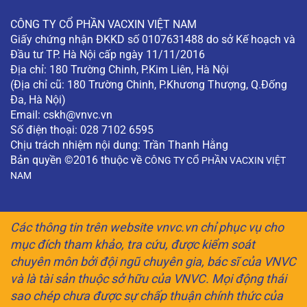
CÔNG TY CỔ PHẦN VACXIN VIỆT NAM
Giấy chứng nhận ĐKKD số 0107631488 do sở Kế hoạch và
Đầu tư TP. Hà Nội cấp ngày 11/11/2016
Địa chỉ: 180 Trường Chinh, P.Kim Liên, Hà Nội
(Địa chỉ cũ: 180 Trường Chinh, P.Khương Thượng, Q.Đống
Đa, Hà Nội)
Email:
cskh@vnvc.vn
Số điện thoại: 028 7102 6595
Chịu trách nhiệm nội dung: Trần Thanh Hằng
Bản quyền ©2016 thuộc về
CÔNG TY CỔ PHẦN VACXIN VIỆT
NAM
Các thông tin trên website vnvc.vn chỉ phục vụ cho
mục đích tham khảo, tra cứu, được kiểm soát
chuyên môn bởi đội ngũ chuyên gia, bác sĩ của VNVC
và là tài sản thuộc sở hữu của VNVC. Mọi động thái
sao chép chưa được sự chấp thuận chính thức của