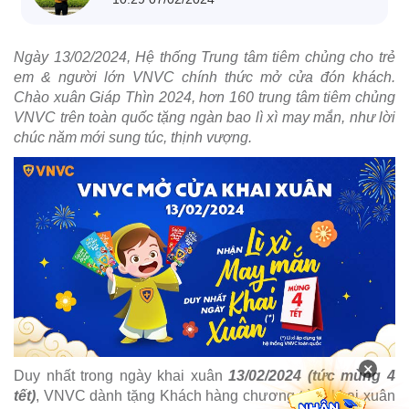
Ngày 13/02/2024, Hệ thống Trung tâm tiêm chủng cho trẻ
em & người lớn VNVC chính thức mở cửa đón khách.
Chào xuân Giáp Thìn 2024, hơn 160 trung tâm tiêm chủng
VNVC trên toàn quốc tặng ngàn bao lì xì may mắn, như lời
chúc năm mới sung túc, thịnh vượng.
×
Duy nhất trong ngày khai xuân
13/02/2024 (tức mùng 4
tết)
, VNVC dành tặng Khách hàng chương trình khai xuân