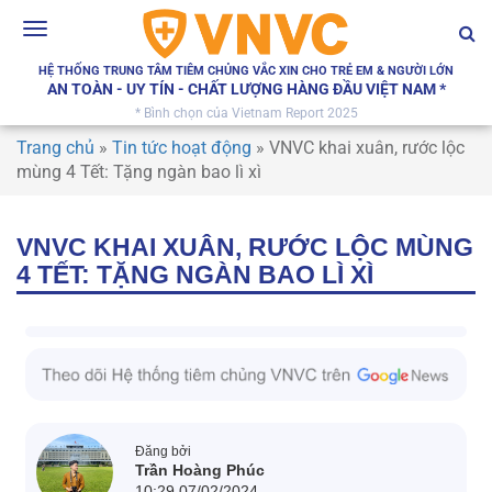
Toggle
navigation
HỆ THỐNG TRUNG TÂM TIÊM CHỦNG VẮC XIN CHO TRẺ EM & NGƯỜI LỚN
AN TOÀN - UY TÍN - CHẤT LƯỢNG HÀNG ĐẦU VIỆT NAM *
* Bình chọn của Vietnam Report 2025
Trang chủ
»
Tin tức hoạt động
»
VNVC khai xuân, rước lộc
mùng 4 Tết: Tặng ngàn bao lì xì
VNVC KHAI XUÂN, RƯỚC LỘC MÙNG
4 TẾT: TẶNG NGÀN BAO LÌ XÌ
Đăng bởi
Trần Hoàng Phúc
10:29 07/02/2024