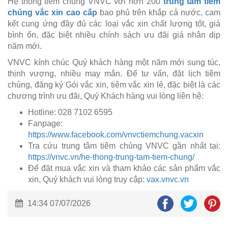
Hệ thống tiêm chủng VNVC với hơn 200
trung tâm tiêm
chủng vắc xin cao cấp
bao phủ trên khắp cả nước, cam
kết cung ứng đầy đủ các loại vắc xin chất lượng tốt, giá
bình ổn, đặc biệt nhiều chính sách ưu đãi giá nhân dịp
năm mới.
VNVC kính chúc Quý khách hàng một năm mới sung túc,
thịnh vượng, nhiều may mắn. Để tư vấn, đặt lịch tiêm
chủng, đăng ký Gói vắc xin, tiêm vắc xin lẻ, đặc biệt là các
chương trình ưu đãi, Quý Khách hàng vui lòng liên hệ:
Hotline: 028 7102 6595
Fanpage:
https://www.facebook.com/vnvctiemchung.vacxin
Tra cứu trung tâm tiêm chủng VNVC gần nhất tại:
https://vnvc.vn/he-thong-trung-tam-tiem-chung/
Để đặt mua vắc xin và tham khảo các sản phẩm vắc
xin, Quý khách vui lòng truy cập:
vax.vnvc.vn
14:34 07/07/2026