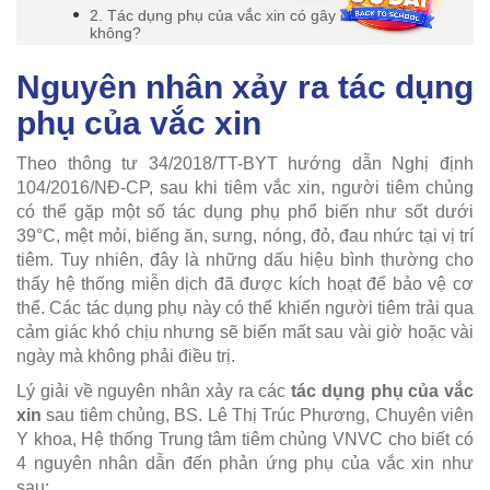
2. Tác dụng phụ của vắc xin có gây chết người
không?
Nguyên nhân xảy ra tác dụng
phụ của vắc xin
Theo thông tư 34/2018/TT-BYT hướng dẫn Nghị định
104/2016/NĐ-CP, sau khi tiêm vắc xin, người tiêm chủng
có thể gặp một số tác dụng phụ phổ biến như sốt dưới
39°C, mệt mỏi, biếng ăn, sưng, nóng, đỏ, đau nhức tại vị trí
tiêm. Tuy nhiên, đây là những dấu hiệu bình thường cho
thấy hệ thống miễn dịch đã được kích hoạt để bảo vệ cơ
thể. Các tác dụng phụ này có thể khiến người tiêm trải qua
cảm giác khó chịu nhưng sẽ biến mất sau vài giờ hoặc vài
ngày mà không phải điều trị.
Lý giải về nguyên nhân xảy ra các
tác dụng phụ của vắc
xin
sau tiêm chủng, BS. Lê Thị Trúc Phương, Chuyên viên
Y khoa, Hệ thống Trung tâm tiêm chủng VNVC cho biết có
4 nguyên nhân dẫn đến phản ứng phụ của vắc xin như
sau: