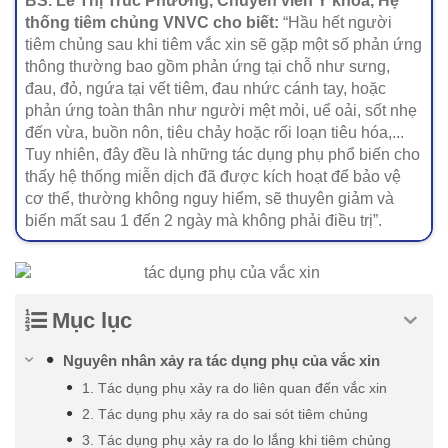
BS. Lê Thị Trúc Phương, Chuyên viên Y khoa, Hệ
thống tiêm chủng VNVC cho biết:
“Hầu hết người
tiêm chủng sau khi tiêm vắc xin sẽ gặp một số phản ứng
thông thường bao gồm phản ứng tại chỗ như sưng,
đau, đỏ, ngứa tại vết tiêm, đau nhức cánh tay, hoặc
phản ứng toàn thân như người mệt mỏi, uể oải, sốt nhẹ
đến vừa, buồn nôn, tiêu chảy hoặc rối loạn tiêu hóa,...
Tuy nhiên, đây đều là những tác dụng phụ phổ biến cho
thấy hệ thống miễn dịch đã được kích hoạt để bảo vệ
cơ thể, thường không nguy hiểm, sẽ thuyên giảm và
biến mất sau 1 đến 2 ngày mà không phải điều trị”.
Mục lục
Nguyên nhân xảy ra tác dụng phụ của vắc xin
1. Tác dụng phụ xảy ra do liên quan đến vắc xin
2. Tác dụng phụ xảy ra do sai sót tiêm chủng
3. Tác dụng phụ xảy ra do lo lắng khi tiêm chủng