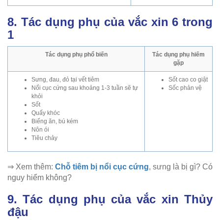
8. Tác dụng phụ của vắc xin 6 trong
1
Tác dụng phụ phổ biến
Tác dụng phụ hiếm
gặp
Sưng, đau, đỏ tại vết tiêm
Sốt cao co giật
Nổi cục cứng sau khoảng 1-3 tuần sẽ tự
Sốc phản vệ
khỏi
Sốt
Quấy khóc
Biếng ăn, bú kém
Nôn ói
Tiêu chảy
⇒ Xem thêm:
Chỗ tiêm bị nổi cục cứng
, sưng là bị gì? Có
nguy hiểm không?
9. Tác dụng phụ của vắc xin Thủy
đậu