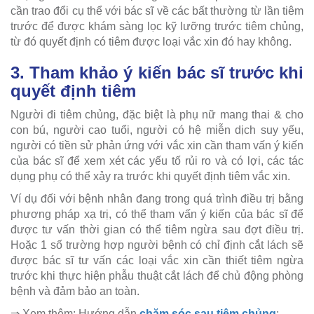
cần trao đổi cụ thể với bác sĩ về các bất thường từ lần tiêm
trước để được khám sàng lọc kỹ lưỡng trước tiêm chủng,
từ đó quyết định có tiêm được loại vắc xin đó hay không.
3. Tham khảo ý kiến bác sĩ trước khi
quyết định tiêm
Người đi tiêm chủng, đặc biệt là phụ nữ mang thai & cho
con bú, người cao tuổi, người có hệ miễn dịch suy yếu,
người có tiền sử phản ứng với vắc xin cần tham vấn ý kiến
của bác sĩ để xem xét các yếu tố rủi ro và có lợi, các tác
dụng phụ có thể xảy ra trước khi quyết định tiêm vắc xin.
Ví dụ đối với bệnh nhân đang trong quá trình điều trị bằng
phương pháp xạ trị, có thể tham vấn ý kiến của bác sĩ để
được tư vấn thời gian có thể tiêm ngừa sau đợt điều trị.
Hoặc 1 số trường hợp người bệnh có chỉ định cắt lách sẽ
được bác sĩ tư vấn các loại vắc xin cần thiết tiêm ngừa
trước khi thực hiện phẫu thuật cắt lách để chủ động phòng
bệnh và đảm bảo an toàn.
⇒ Xem thêm: Hướng dẫn
chăm sóc sau tiêm chủng
: