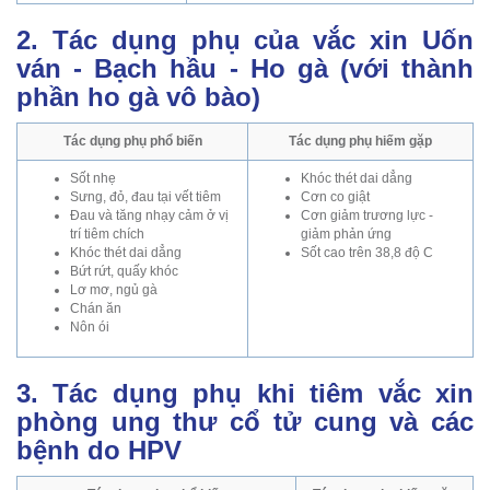
2. Tác dụng phụ của vắc xin Uốn
ván - Bạch hầu - Ho gà (với thành
phần ho gà vô bào)
Tác dụng phụ phổ biến
Tác dụng phụ hiếm gặp
Sốt nhẹ
Khóc thét dai dẳng
Sưng, đỏ, đau tại vết tiêm
Cơn co giật
Đau và tăng nhạy cảm ở vị
Cơn giảm trương lực -
trí tiêm chích
giảm phản ứng
Khóc thét dai dẳng
Sốt cao trên 38,8 độ C
Bứt rứt, quấy khóc
Lơ mơ, ngủ gà
Chán ăn
Nôn ói
3. Tác dụng phụ khi tiêm vắc xin
phòng ung thư cổ tử cung và các
bệnh do HPV