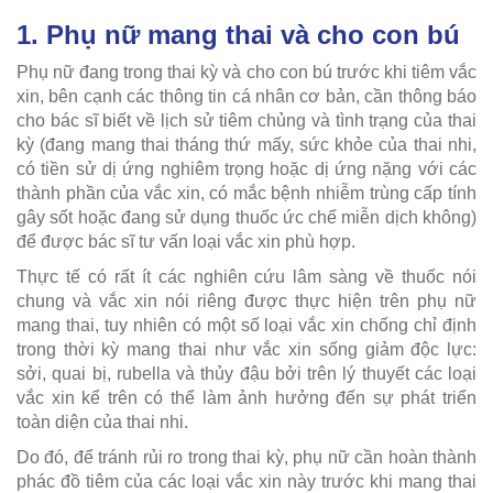
1. Phụ nữ mang thai và cho con bú
Phụ nữ đang trong thai kỳ và cho con bú trước khi tiêm vắc
xin, bên cạnh các thông tin cá nhân cơ bản, cần thông báo
cho bác sĩ biết về lịch sử tiêm chủng và tình trạng của thai
kỳ (đang mang thai tháng thứ mấy, sức khỏe của thai nhi,
có tiền sử dị ứng nghiêm trọng hoặc dị ứng nặng với các
thành phần của vắc xin, có mắc bệnh nhiễm trùng cấp tính
gây sốt hoặc đang sử dụng thuốc ức chế miễn dịch không)
để được bác sĩ tư vấn loại vắc xin phù hợp.
Thực tế có rất ít các nghiên cứu lâm sàng về thuốc nói
chung và vắc xin nói riêng được thực hiện trên phụ nữ
mang thai, tuy nhiên có một số loại vắc xin chống chỉ định
trong thời kỳ mang thai như vắc xin sống giảm độc lực:
sởi, quai bị, rubella và thủy đậu bởi trên lý thuyết các loại
vắc xin kể trên có thể làm ảnh hưởng đến sự phát triển
toàn diện của thai nhi.
Do đó, để tránh rủi ro trong thai kỳ, phụ nữ cần hoàn thành
phác đồ tiêm của các loại vắc xin này trước khi mang thai