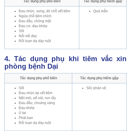
Tác dụng phụ phổ biến
Tác dụng phụ hiếm gặp
Đau nhức, sưng, đỏ chỗ vết tiêm
Quá mẫn
Ngứa chỗ tiêm chích
Đau đầu, chóng mặt
Đau cơ, đau khớp
Sốt
Nổi mề đay
Rối loạn dạ dày ruột
4. Tác dụng phụ khi tiêm vắc xin
phòng bệnh Dại
Tác dụng phụ phổ biến
Tác dụng phụ hiếm gặp
Sốt
Sốc phản vệ
Đau nhức tại vết tiêm
Mệt mỏi, uể oải, run rẩy
Đau đầu, choáng váng
Đau khớp
Ù tai
Phát ban
Rối loạn dạ dày ruột