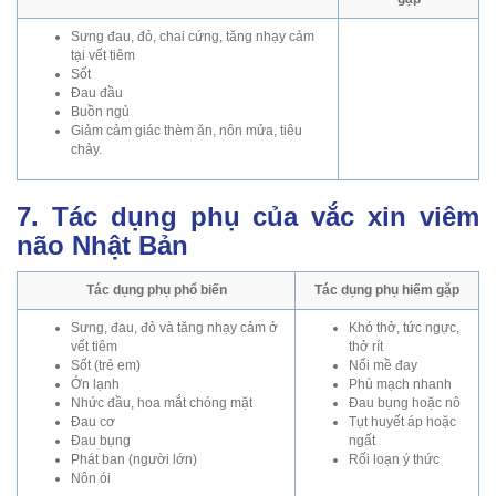
Sưng đau, đỏ, chai cứng, tăng nhạy cảm
tại vết tiêm
Sốt
Đau đầu
Buồn ngủ
Giảm cảm giác thèm ăn, nôn mửa, tiêu
chảy.
7. Tác dụng phụ của vắc xin viêm
não Nhật Bản
Tác dụng phụ phổ biến
Tác dụng phụ hiếm gặp
Sưng, đau, đỏ và tăng nhạy cảm ở
Khó thở, tức ngực,
vết tiêm
thở rít
Sốt (trẻ em)
Nổi mề đay
Ớn lạnh
Phù mạch nhanh
Nhức đầu, hoa mắt chóng mặt
Đau bụng hoặc nô
Đau cơ
Tụt huyết áp hoặc
Đau bụng
ngất
Phát ban (người lớn)
Rối loạn ý thức
Nôn ói