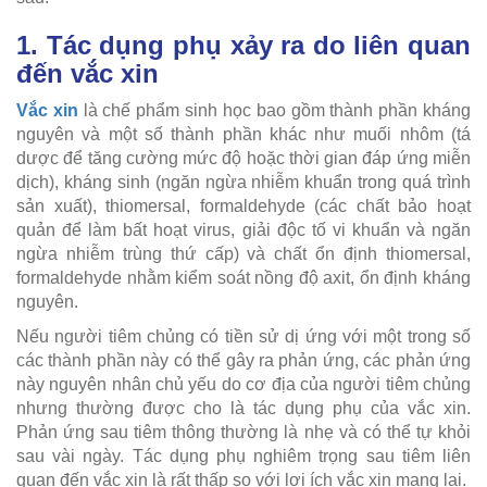
1. Tác dụng phụ xảy ra do liên quan
đến vắc xin
Vắc xin
là chế phẩm sinh học bao gồm thành phần kháng
nguyên và một số thành phần khác như muối nhôm (tá
dược để tăng cường mức độ hoặc thời gian đáp ứng miễn
dịch), kháng sinh (ngăn ngừa nhiễm khuẩn trong quá trình
sản xuất), thiomersal, formaldehyde (các chất bảo hoạt
quản để làm bất hoạt virus, giải độc tố vi khuẩn và ngăn
ngừa nhiễm trùng thứ cấp) và chất ổn định thiomersal,
formaldehyde nhằm kiểm soát nồng độ axit, ổn định kháng
nguyên.
Nếu người tiêm chủng có tiền sử dị ứng với một trong số
các thành phần này có thể gây ra phản ứng, các phản ứng
này nguyên nhân chủ yếu do cơ địa của người tiêm chủng
nhưng thường được cho là tác dụng phụ của vắc xin.
Phản ứng sau tiêm thông thường là nhẹ và có thể tự khỏi
sau vài ngày. Tác dụng phụ nghiêm trọng sau tiêm liên
quan đến vắc xin là rất thấp so với lợi ích vắc xin mang lại.