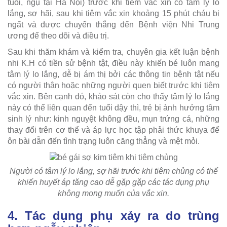
tuổi, ngụ tại Hà Nội) trước khi tiêm vắc xin có tâm lý lo
lắng, sợ hãi, sau khi tiêm vắc xin khoảng 15 phút cháu bị
ngất và được chuyển thẳng đến Bệnh viện Nhi Trung
ương để theo dõi và điều trị.
Sau khi thăm khám và kiểm tra, chuyên gia kết luận bệnh
nhi K.H có tiền sử bệnh tật, điều này khiến bé luôn mang
tâm lý lo lắng, dễ bị ám thị bởi các thông tin bệnh tật nếu
có người thân hoặc những người quen biết trước khi tiêm
vắc xin. Bên cạnh đó, khảo sát còn cho thấy tâm lý lo lắng
này có thể liên quan đến tuổi dậy thì, trẻ bị ảnh hưởng tâm
sinh lý như: kinh nguyệt không đều, mụn trứng cá, những
thay đổi trên cơ thể và áp lực học tập phải thức khuya để
ôn bài dẫn đến tình trạng luôn căng thẳng và mệt mỏi.
Người có tâm lý lo lắng, sợ hãi trước khi tiêm chủng có thể
khiến huyết áp tăng cao dễ gặp gặp các tác dụng phụ
không mong muốn của vắc xin.
4. Tác dụng phụ xảy ra do trùng