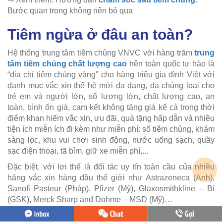
Bước quan trọng không nên bỏ qua
Tiêm ngừa ở đâu an toàn?
Hệ thống trung tâm tiêm chủng VNVC với hàng trăm
trung
tâm tiêm chủng chất lượng cao
trên toàn quốc tự hào là
“địa chỉ tiêm chủng vàng” cho hàng triệu gia đình Việt với
danh mục vắc xin thế hệ mới đa dạng, đa chủng loại cho
trẻ em và người lớn, số lượng lớn, chất lượng cao, an
toàn, bình ổn giá, cam kết không tăng giá kể cả trong thời
điểm khan hiếm vắc xin, ưu đãi, quà tặng hấp dẫn và nhiều
tiện ích miễn ích đi kèm như miễn phí: sổ tiêm chủng, khám
sàng lọc, khu vui chơi sinh động, nước uống sạch, quầy
sạc điện thoại, tã bỉm, giữ xe miễn phí,...
Đặc biệt, với lợi thế là đối tác uy tín toàn cầu của nhiều
hãng vắc xin hàng đầu thế giới như Astrazeneca (Anh),
Sanofi Pasteur (Pháp), Pfizer (Mỹ), Glaxosmithkline – Bỉ
(GSK), Merck Sharp and Dohme – MSD (Mỹ)…
VNVC tự hào là đơn vị tiêm chủng tại Việt Nam được đàm