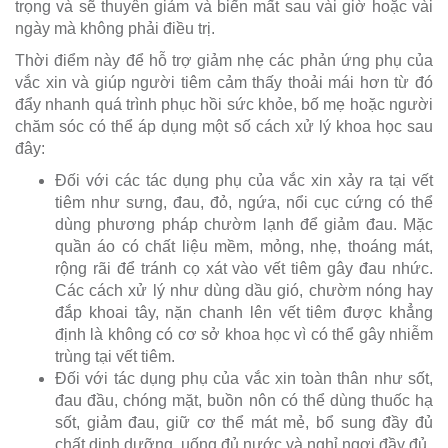
trọng và sẽ thuyên giảm và biến mất sau vài giờ hoặc vài
ngày mà không phải điều trị.
Thời điểm này để hỗ trợ giảm nhẹ các phản ứng phụ của
vắc xin và giúp người tiêm cảm thấy thoải mái hơn từ đó
đẩy nhanh quá trình phục hồi sức khỏe, bố mẹ hoặc người
chăm sóc có thể áp dụng một số cách xử lý khoa học sau
đây:
Đối với các tác dụng phụ của vắc xin xảy ra tại vết
tiêm như sưng, đau, đỏ, ngứa, nổi cục cứng có thể
dùng phương pháp chườm lạnh để giảm đau. Mặc
quần áo có chất liệu mềm, mỏng, nhẹ, thoáng mát,
rộng rãi để tránh cọ xát vào vết tiêm gây đau nhức.
Các cách xử lý như dùng dầu gió, chườm nóng hay
đắp khoai tây, nặn chanh lên vết tiêm được khẳng
định là không có cơ sở khoa học vì có thể gây nhiễm
trùng tại vết tiêm.
Đối với tác dụng phụ của vắc xin toàn thân như sốt,
đau đầu, chóng mặt, buồn nôn có thể dùng thuốc hạ
sốt, giảm đau, giữ cơ thể mát mẻ, bổ sung đầy đủ
chất dinh dưỡng, uống đủ nước và nghỉ ngơi đầy đủ.