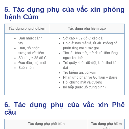
5. Tác dụng phụ của vắc xin phòng
bệnh Cúm
Tác dụng phụ phổ biến
Tác dụng phụ hiếm gặp
Đau nhức cánh
Sốt cao > 39 độ C kéo dài
tay
Co giật hay mệt lả, lừ đừ, không có
Đau, đỏ hoặc
phản ứng khi được gọi
sưng tại vết tiêm
Tím tái, khó thở, thở rít, rút lõm lồng
Sốt nhẹ < 38 độ C
ngực khi thở
Đau đầu, mệt mỏi
Trẻ quấy khóc dữ dội, khóc thét kéo
Buồn nôn
dài
Trẻ biếng ăn, bú kém
Phản ứng phản vệ Guillain – Barré
Hội chứng mắt và đường
hô hấp (mức độ trung bình)
6. Tác dụng phụ của vắc xin Phế
cầu
Tác dụng phụ phổ biến
Tác dụng phụ hiếm
gặp