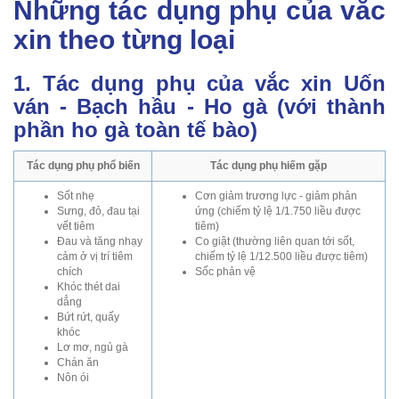
Những tác dụng phụ của vắc
xin theo từng loại
1. Tác dụng phụ của vắc xin Uốn
ván - Bạch hầu - Ho gà (với thành
phần ho gà toàn tế bào)
Tác dụng phụ phổ biến
Tác dụng phụ hiếm gặp
Sốt nhẹ
Cơn giảm trương lực - giảm phản
Sưng, đỏ, đau tại
ứng (chiếm tỷ lệ 1/1.750 liều được
vết tiêm
tiêm)
Đau và tăng nhạy
Co giật (thường liên quan tới sốt,
cảm ở vị trí tiêm
chiếm tỷ lệ 1/12.500 liều được tiêm)
chích
Sốc phản vệ
Khóc thét dai
dẳng
Bứt rứt, quấy
khóc
Lơ mơ, ngủ gà
Chán ăn
Nôn ói