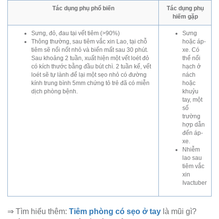
Tác dụng phụ phổ biến
Tác dụng phụ
hiếm gặp
Sưng, đỏ, đau tại vết tiêm (>90%)
Sưng
Thông thường, sau tiêm vắc xin Lao, tại chỗ
hoặc áp-
tiêm sẽ nổi nốt nhỏ và biến mất sau 30 phút.
xe. Có
Sau khoảng 2 tuần, xuất hiện một vết loét đỏ
thể nổi
có kích thước bằng đầu bút chì. 2 tuần kế, vết
hạch ở
loét sẽ tự lành để lại một sẹo nhỏ có đường
nách
kính trung bình 5mm chứng tỏ trẻ đã có miễn
hoặc
dịch phòng bệnh.
khuỷu
tay, một
số
trường
hợp dẫn
đến áp-
xe.
Nhiễm
lao sau
tiêm vắc
xin
Ivactuber
⇒ Tìm hiểu thêm:
Tiêm phòng có sẹo ở tay
là mũi gì?