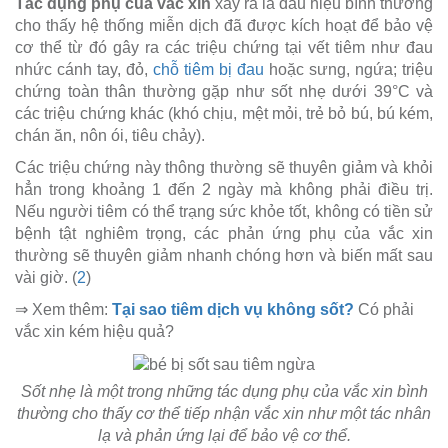
Tác dụng phụ của vắc xin
xảy ra là dấu hiệu bình thường
cho thấy hệ thống miễn dịch đã được kích hoạt để bảo vệ
cơ thể từ đó gây ra các triệu chứng tại vết tiêm như đau
nhức cánh tay, đỏ,
chỗ tiêm bị đau
hoặc sưng, ngứa; triệu
chứng toàn thân thường gặp như sốt nhẹ dưới 39°C và
các triệu chứng khác (khó chịu, mệt mỏi, trẻ bỏ bú, bú kém,
chán ăn, nôn ói, tiêu chảy).
Các triệu chứng này thông thường sẽ thuyên giảm và khỏi
hẳn trong khoảng 1 đến 2 ngày mà không phải điều trị.
Nếu người tiêm có thể trạng sức khỏe tốt, không có tiền sử
bệnh tật nghiêm trọng, các phản ứng phụ của vắc xin
thường sẽ thuyên giảm nhanh chóng hơn và biến mất sau
vài giờ. (
2
)
⇒ Xem thêm:
Tại sao tiêm dịch vụ không sốt?
Có phải
vắc xin kém hiệu quả?
Sốt nhẹ là một trong những tác dụng phụ của vắc xin bình
thường cho thấy cơ thể tiếp nhận vắc xin như một tác nhân
lạ và phản ứng lại để bảo vệ cơ thể.