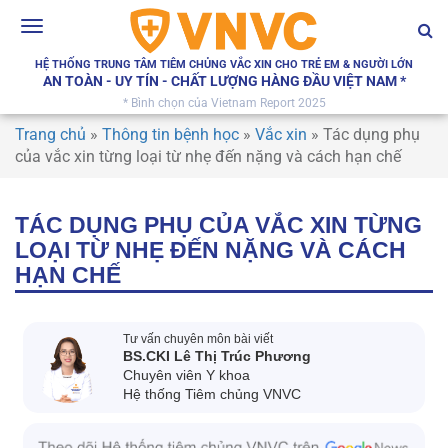
Toggle
navigation
HỆ THỐNG TRUNG TÂM TIÊM CHỦNG VẮC XIN CHO TRẺ EM & NGƯỜI LỚN
AN TOÀN - UY TÍN - CHẤT LƯỢNG HÀNG ĐẦU VIỆT NAM *
* Bình chọn của Vietnam Report 2025
Trang chủ
»
Thông tin bệnh học
»
Vắc xin
»
Tác dụng phụ
của vắc xin từng loại từ nhẹ đến nặng và cách hạn chế
TÁC DỤNG PHỤ CỦA VẮC XIN TỪNG
LOẠI TỪ NHẸ ĐẾN NẶNG VÀ CÁCH
HẠN CHẾ
Tư vấn chuyên môn bài viết
BS.CKI Lê Thị Trúc Phương
Chuyên viên Y khoa
Hệ thống Tiêm chủng VNVC