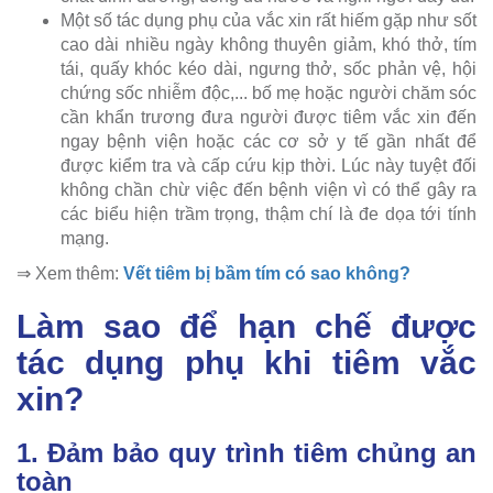
Một số tác dụng phụ của vắc xin rất hiếm gặp như sốt
cao dài nhiều ngày không thuyên giảm, khó thở, tím
tái, quấy khóc kéo dài, ngưng thở, sốc phản vệ, hội
chứng sốc nhiễm độc,... bố mẹ hoặc người chăm sóc
cần khẩn trương đưa người được tiêm vắc xin đến
ngay bệnh viện hoặc các cơ sở y tế gần nhất để
được kiểm tra và cấp cứu kịp thời. Lúc này tuyệt đối
không chần chừ việc đến bệnh viện vì có thể gây ra
các biểu hiện trầm trọng, thậm chí là đe dọa tới tính
mạng.
⇒ Xem thêm:
Vết tiêm bị bầm tím có sao không?
Làm sao để hạn chế được
tác dụng phụ khi tiêm vắc
xin?
1. Đảm bảo quy trình tiêm chủng an
toàn