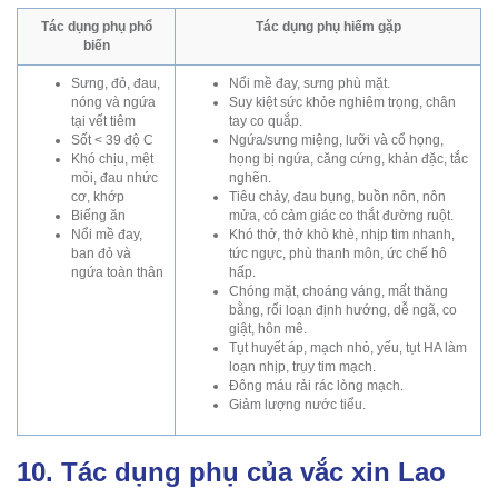
Tác dụng phụ phổ
Tác dụng phụ hiếm gặp
biến
Sưng, đỏ, đau,
Nổi mề đay, sưng phù mặt.
nóng và ngứa
Suy kiệt sức khỏe nghiêm trọng, chân
tại vết tiêm
tay co quắp.
Sốt < 39 độ C
Ngứa/sưng miệng, lưỡi và cổ họng,
Khó chịu, mệt
họng bị ngứa, căng cứng, khản đặc, tắc
mỏi, đau nhức
nghẽn.
cơ, khớp
Tiêu chảy, đau bụng, buồn nôn, nôn
Biếng ăn
mửa, có cảm giác co thắt đường ruột.
Nổi mề đay,
Khó thở, thở khò khè, nhịp tim nhanh,
ban đỏ và
tức ngực, phù thanh môn, ức chế hô
ngứa toàn thân
hấp.
Chóng mặt, choáng váng, mất thăng
bằng, rối loạn định hướng, dễ ngã, co
giật, hôn mê.
Tụt huyết áp, mạch nhỏ, yếu, tụt HA làm
loạn nhịp, trụy tim mạch.
Đông máu rải rác lòng mạch.
Giảm lượng nước tiểu.
10. Tác dụng phụ của vắc xin Lao