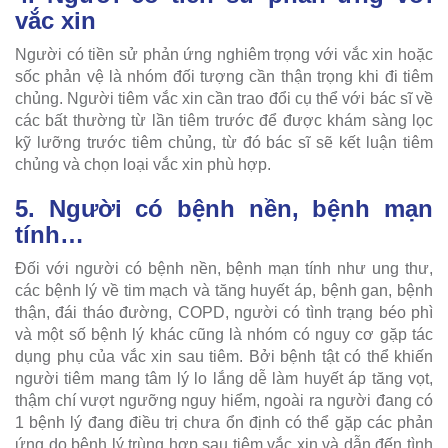
vắc xin
Người có tiền sử phản ứng nghiêm trọng với vắc xin hoặc
sốc phản vệ là nhóm đối tượng cần thận trọng khi đi tiêm
chủng. Người tiêm vắc xin cần trao đổi cụ thể với bác sĩ về
các bất thường từ lần tiêm trước để được khám sàng lọc
kỹ lưỡng trước tiêm chủng, từ đó bác sĩ sẽ kết luận tiêm
chủng và chọn loại vắc xin phù hợp.
5. Người có bệnh nền, bệnh mạn
tính…
Đối với người có bệnh nền, bệnh mạn tính như ung thư,
các bệnh lý về tim mạch và tăng huyết áp, bệnh gan, bệnh
thận, đái tháo đường, COPD, người có tình trạng béo phì
và một số bệnh lý khác cũng là nhóm có nguy cơ gặp tác
dụng phụ của vắc xin sau tiêm. Bởi bệnh tật có thể khiến
người tiêm mang tâm lý lo lắng dễ làm huyết áp tăng vọt,
thậm chí vượt ngưỡng nguy hiểm, ngoài ra người đang có
1 bệnh lý đang điều trị chưa ổn định có thể gặp các phản
ứng do bệnh lý trùng hợp sau tiêm vắc xin và dẫn đến tình