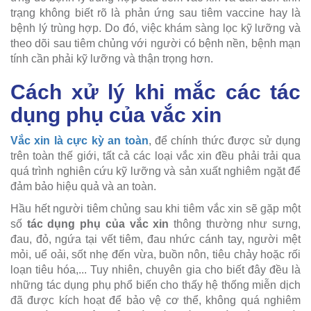
trạng không biết rõ là phản ứng sau tiêm vaccine hay là
bệnh lý trùng hợp. Do đó, việc khám sàng lọc kỹ lưỡng và
theo dõi sau tiêm chủng với người có bệnh nền, bệnh mạn
tính cần phải kỹ lưỡng và thận trọng hơn.
Cách xử lý khi mắc các tác
dụng phụ của vắc xin
Vắc xin là cực kỳ an toàn
, để chính thức được sử dụng
trên toàn thế giới, tất cả các loại vắc xin đều phải trải qua
quá trình nghiên cứu kỹ lưỡng và sản xuất nghiêm ngặt để
đảm bảo hiệu quả và an toàn.
Hầu hết người tiêm chủng sau khi tiêm vắc xin sẽ gặp một
số
tác dụng phụ của vắc xin
thông thường như sưng,
đau, đỏ, ngứa tại vết tiêm, đau nhức cánh tay, người mệt
mỏi, uể oải, sốt nhẹ đến vừa, buồn nôn, tiêu chảy hoặc rối
loạn tiêu hóa,... Tuy nhiên, chuyên gia cho biết đây đều là
những tác dụng phụ phổ biến cho thấy hệ thống miễn dịch
đã được kích hoạt để bảo vệ cơ thể, không quá nghiêm