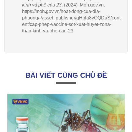
kinh và phế cầu 23
. (2024). Moh.gov.vn.
https://moh.gov.vn/hoat-dong-cua-dia-
phuong/-/asset_publisher/gHbla8vOQDuS/cont
ent/cap-phep-vaccine-sot-xuat-huyet-zona-
than-kinh-va-phe-cau-23
BÀI VIẾT CÙNG CHỦ ĐỀ