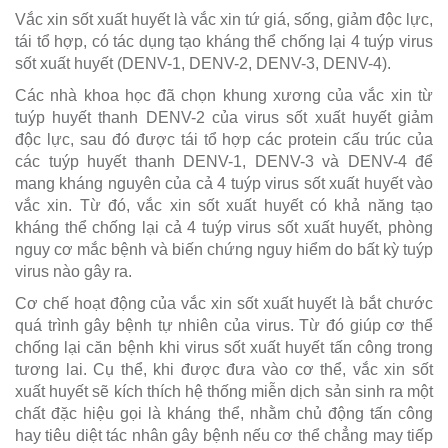
Vắc xin sốt xuất huyết là vắc xin tứ giá, sống, giảm độc lực,
tái tổ hợp, có tác dụng tạo kháng thể chống lại 4 tuýp virus
sốt xuất huyết (DENV-1, DENV-2, DENV-3, DENV-4).
Các nhà khoa học đã chọn khung xương của vắc xin từ
tuýp huyết thanh DENV-2 của virus sốt xuất huyết giảm
độc lực, sau đó được tái tổ hợp các protein cấu trúc của
các tuýp huyết thanh DENV-1, DENV-3 và DENV-4 để
mang kháng nguyên của cả 4 tuýp virus sốt xuất huyết vào
vắc xin. Từ đó, vắc xin sốt xuất huyết có khả năng tạo
kháng thể chống lại cả 4 tuýp virus sốt xuất huyết, phòng
nguy cơ mắc bệnh và biến chứng nguy hiểm do bất kỳ tuýp
virus nào gây ra.
Cơ chế hoạt động của vắc xin sốt xuất huyết là bắt chước
quá trình gây bệnh tự nhiên của virus. Từ đó giúp cơ thể
chống lại căn bệnh khi virus sốt xuất huyết tấn công trong
tương lai. Cụ thể, khi được đưa vào cơ thể, vắc xin sốt
xuất huyết sẽ kích thích hệ thống miễn dịch sản sinh ra một
chất đặc hiệu gọi là kháng thể, nhằm chủ động tấn công
hay tiêu diệt tác nhân gây bệnh nếu cơ thể chẳng may tiếp