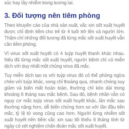
xúc hay lây nhiễm trong tương lai.
3. Đối tượng nên tiêm phòng
Theo khuyến cáo của nhà sản xuất, vắc xin sốt xuất huyết
được chỉ định tiêm cho trẻ từ 4 tuổi trở lên và người lớn.
Thậm chí những đối tượng đã từng mắc sốt xuất huyết vẫn
cần tiêm phòng.
Vì virus sốt xuất huyết có 4 tuýp huyết thanh khác nhau.
Nếu đã từng mắc sốt xuất huyết, người bệnh chỉ có miễn
dịch với duy nhất một chủng virus đã mắc.
Tuy miễn dịch tạo ra với tuýp virus đó có thể phòng ngừa
chéo với tuýp khác, song chỉ thoáng qua, nhanh chóng suy
giảm và biến mất hoàn toàn, thường chỉ kéo dài trong
khoảng 6 tháng sau mắc bệnh. Sau đó, bệnh nhân vẫn có
nguy cơ mắc tuýp virus sốt xuất huyết khác, lần mắc sau
thường nặng hơn, dễ biến chứng hơn so với lần đầu tiên
mắc, tỷ lệ tử vong cũng cao hơn. Người từng nhiễm sốt
xuất huyết nên tiêm vắc xin sau tối thiểu 6 tháng tính từ
ngày có xét nghiệm chẩn đoán mắc sốt xuất huyết.