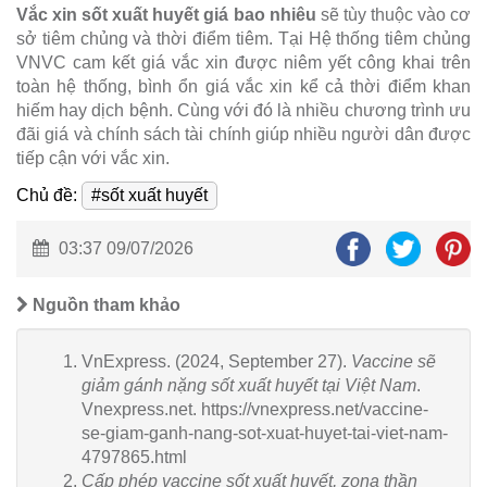
Vắc xin sốt xuất huyết giá bao nhiêu
sẽ tùy thuộc vào cơ
sở tiêm chủng và thời điểm tiêm. Tại Hệ thống tiêm chủng
VNVC cam kết giá vắc xin được niêm yết công khai trên
toàn hệ thống, bình ổn giá vắc xin kể cả thời điểm khan
hiếm hay dịch bệnh. Cùng với đó là nhiều chương trình ưu
đãi giá và chính sách tài chính giúp nhiều người dân được
tiếp cận với vắc xin.
Chủ đề:
#sốt xuất huyết
03:37 09/07/2026
Nguồn tham khảo
VnExpress. (2024, September 27).
Vaccine sẽ
giảm gánh nặng sốt xuất huyết tại Việt Nam
.
Vnexpress.net. https://vnexpress.net/vaccine-
se-giam-ganh-nang-sot-xuat-huyet-tai-viet-nam-
4797865.html
Cấp phép vaccine sốt xuất huyết, zona thần