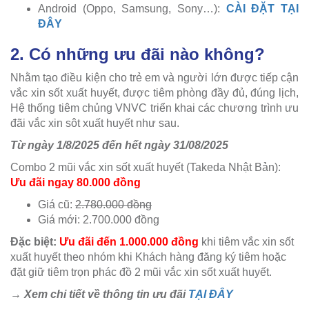
Android (Oppo, Samsung, Sony…):
CÀI ĐẶT TẠI
ĐÂY
2. Có những ưu đãi nào không?
Nhằm tạo điều kiện cho trẻ em và người lớn được tiếp cận
vắc xin sốt xuất huyết, được tiêm phòng đầy đủ, đúng lịch,
Hệ thống tiêm chủng VNVC triển khai các chương trình ưu
đãi vắc xin sôt xuất huyết như sau.
Từ ngày 1/8/2025 đến hết ngày 31/08/2025
Combo 2 mũi vắc xin sốt xuất huyết (Takeda Nhật Bản):
Ưu đãi ngay 80.000 đồng
Giá cũ:
2.780.000 đồng
Giá mới: 2.700.000 đồng
Đặc biệt:
Ưu đãi đến 1.000.000 đồng
khi tiêm vắc xin sốt
xuất huyết theo nhóm khi Khách hàng đăng ký tiêm hoặc
đặt giữ tiêm trọn phác đồ 2 mũi vắc xin sốt xuất huyết.
→ Xem chi tiết về thông tin ưu đãi
TẠI ĐÂY