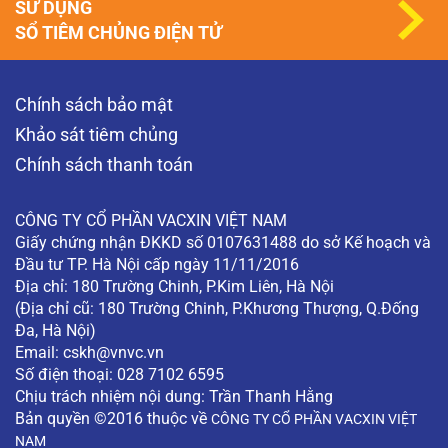
SỬ DỤNG
SỔ TIÊM CHỦNG ĐIỆN TỬ
Chính sách bảo mật
Khảo sát tiêm chủng
Chính sách thanh toán
CÔNG TY CỔ PHẦN VACXIN VIỆT NAM
Giấy chứng nhận ĐKKD số 0107631488 do sở Kế hoạch và
Đầu tư TP. Hà Nội cấp ngày 11/11/2016
Địa chỉ: 180 Trường Chinh, P.Kim Liên, Hà Nội
(Địa chỉ cũ: 180 Trường Chinh, P.Khương Thượng, Q.Đống
Đa, Hà Nội)
Email:
cskh@vnvc.vn
Số điện thoại: 028 7102 6595
Chịu trách nhiệm nội dung: Trần Thanh Hằng
Bản quyền ©2016 thuộc về
CÔNG TY CỔ PHẦN VACXIN VIỆT
NAM