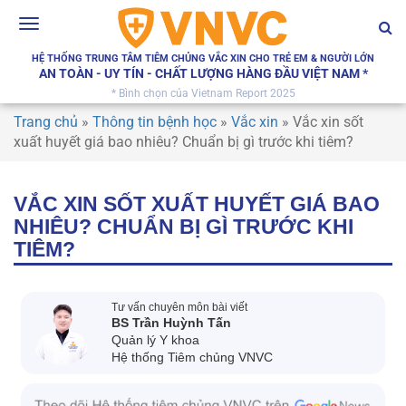
Toggle
navigation
HỆ THỐNG TRUNG TÂM TIÊM CHỦNG VẮC XIN CHO TRẺ EM & NGƯỜI LỚN
AN TOÀN - UY TÍN - CHẤT LƯỢNG HÀNG ĐẦU VIỆT NAM *
* Bình chọn của Vietnam Report 2025
Trang chủ
»
Thông tin bệnh học
»
Vắc xin
»
Vắc xin sốt
xuất huyết giá bao nhiêu? Chuẩn bị gì trước khi tiêm?
VẮC XIN SỐT XUẤT HUYẾT GIÁ BAO
NHIÊU? CHUẨN BỊ GÌ TRƯỚC KHI
TIÊM?
Tư vấn chuyên môn bài viết
BS Trần Huỳnh Tấn
Quản lý Y khoa
Hệ thống Tiêm chủng VNVC