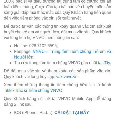
100% bác sĩ và điều dưỡng tại trung tâm có chứng chỉ an
toàn tiêm chủng, được đào tạo bài bản về chuyên môn sẵn
sàng giải đáp mọi thắc mắc của Quý Khách hàng liên quan
đến việc tiêm phòng vắc xin sốt xuất huyết.
Để được tư vấn các thông tin xoay quanh vắc xin sốt xuất
huyết cho trẻ em và người lớn, đặt mua vắc xin, Quý khách
vui lòng liên hệ VNVC theo thông tin sau:
Hotline: 028 7102 6595;
Fanpage:
VNVC – Trung tâm Tiêm chủng Trẻ em và
Người lớn
;
Tra cứu trung tâm tiêm chủng VNVC gần nhất
tại đây
;
Để đặt mua vắc xin và tham khảo các sản phẩm vắc xin,
Quý khách vui lòng truy cập:
vax.vnvc.vn
.
Xem thêm những thông tin tiêm chủng hữu ích từ kênh
Tiktok Bác sĩ Tiêm chủng VNVC
Quý Khách hàng có thể tải VNVC Mobile App dễ dàng
bằng 2 link sau:
IOS (iPhone, iPad…):
CÀI ĐẶT TẠI ĐÂY