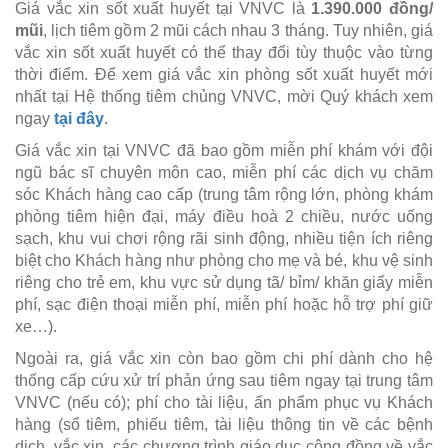
Giá vắc xin sốt xuất huyết tại VNVC là
1.390.000 đồng/
mũi
, lịch tiêm gồm 2 mũi cách nhau 3 tháng. Tuy nhiên, giá
vắc xin sốt xuất huyết có thể thay đổi tùy thuộc vào từng
thời điểm. Để xem giá vắc xin phòng sốt xuất huyết mới
nhất tại Hệ thống tiêm chủng VNVC, mời Quý khách xem
ngay
tại đây
.
Giá vắc xin tại VNVC đã bao gồm miễn phí khám với đội
ngũ bác sĩ chuyên môn cao, miễn phí các dịch vụ chăm
sóc Khách hàng cao cấp (trung tâm rộng lớn, phòng khám
phòng tiêm hiện đại, máy điều hoà 2 chiều, nước uống
sạch, khu vui chơi rộng rãi sinh động, nhiều tiện ích riêng
biệt cho Khách hàng như phòng cho mẹ và bé, khu vệ sinh
riêng cho trẻ em, khu vực sử dụng tã/ bỉm/ khăn giấy miễn
phí, sạc điện thoại miễn phí, miễn phí hoặc hỗ trợ phí giữ
xe…).
Ngoài ra, giá vắc xin còn bao gồm chi phí dành cho hệ
thống cấp cứu xử trí phản ứng sau tiêm ngay tại trung tâm
VNVC (nếu có); phí cho tài liệu, ấn phẩm phục vụ Khách
hàng (sổ tiêm, phiếu tiêm, tài liệu thông tin về các bệnh
dịch, vắc xin, các chương trình giáo dục cộng đồng về vắc