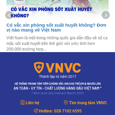
Có vắc xin phòng sốt xuất huyết không? Đơn
vị nào mang về Việt Nam
Việt Nam là một trong những quốc gia dẫn đầu về số ca
mắc sốt xuất huyết trên thế giới với ước tính hơn
200.000 trường hợp...
Thành lập từ năm 2017
HỆ THỐNG TRUNG TÂM TIÊM CHỦNG VẮC XIN CHO TRẺ EM & NGƯỜI LỚN
AN TOÀN - UY TÍN - CHẤT LƯỢNG HÀNG ĐẦU VIỆT NAM *
* Bình chọn của Vietnam Report 2025
Liên hệ
Tìm trung tâm VNVC
Hotline:
028 7102 6595