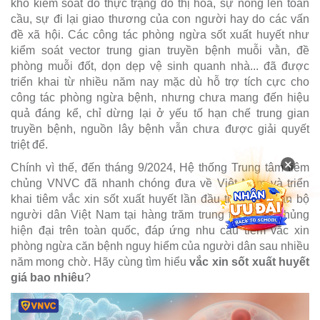
khó kiểm soát do thực trạng đô thị hóa, sự nóng lên toàn
cầu, sự đi lại giao thương của con người hay do các vấn
đề xã hội. Các công tác phòng ngừa sốt xuất huyết như
kiểm soát vector trung gian truyền bệnh muỗi vằn, đề
phòng muỗi đốt, dọn dẹp vệ sinh quanh nhà... đã được
triển khai từ nhiều năm nay mặc dù hỗ trợ tích cực cho
công tác phòng ngừa bệnh, nhưng chưa mang đến hiệu
quả đáng kể, chỉ dừng lại ở yếu tố hạn chế trung gian
truyền bệnh, nguồn lây bệnh vẫn chưa được giải quyết
triệt để.
×
Chính vì thế, đến tháng 9/2024, Hệ thống Trung tâm tiêm
chủng VNVC đã nhanh chóng đưa về Việt Nam và triển
khai tiêm vắc xin sốt xuất huyết lần đầu tiên cho toàn bộ
người dân Việt Nam tại hàng trăm trung tâm tiêm chủng
hiện đại trên toàn quốc, đáp ứng nhu cầu tiêm vắc xin
phòng ngừa căn bệnh nguy hiểm của người dân sau nhiều
năm mong chờ. Hãy cùng tìm hiểu
vắc xin sốt xuất huyết
giá bao nhiêu
?