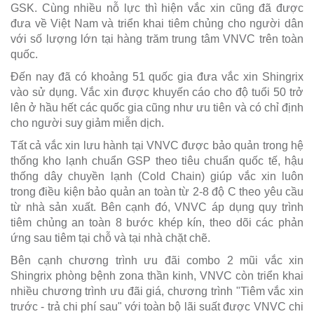
GSK. Cùng nhiều nỗ lực thì hiện vắc xin cũng đã được
đưa về Việt Nam và triển khai tiêm chủng cho người dân
với số lượng lớn tại hàng trăm trung tâm VNVC trên toàn
quốc.
Đến nay đã có khoảng 51 quốc gia đưa vắc xin Shingrix
vào sử dụng. Vắc xin được khuyến cáo cho độ tuổi 50 trở
lên ở hầu hết các quốc gia cũng như ưu tiên và có chỉ định
cho người suy giảm miễn dịch.
Tất cả vắc xin lưu hành tại VNVC được bảo quản trong hệ
thống kho lạnh chuẩn GSP theo tiêu chuẩn quốc tế, hậu
thống dây chuyền lạnh (Cold Chain) giúp vắc xin luôn
trong điều kiện bảo quản an toàn từ 2-8 độ C theo yêu cầu
từ nhà sản xuất. Bên cạnh đó, VNVC áp dụng quy trình
tiêm chủng an toàn 8 bước khép kín, theo dõi các phản
ứng sau tiêm tại chỗ và tại nhà chặt chẽ.
Bên cạnh chương trình ưu đãi combo 2 mũi vắc xin
Shingrix phòng bệnh zona thần kinh, VNVC còn triển khai
nhiều chương trình ưu đãi giá, chương trình "Tiêm vắc xin
trước - trả chi phí sau" với toàn bộ lãi suất được VNVC chi