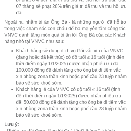
07 tháng sẽ phạt 28% trên giá trị đã thu và thu hồi ưu
đãi.
Ngoài ra, nhằm tri ân Ông Bà - là những người đã hỗ trợ
trong việc chăm sóc con cháu để ba mẹ yên tâm công tác,
VNVC dành tặng món quà tri ân tới Ông Bà của các Khách
hàng nhỏ tại VNVC như sau:
Khách hàng sử dụng dịch vụ Gói vắc xin của VNVC
(đang hoặc đã kết thúc) có độ tuổi ≤ 16 tuổi (tính đến
thời điểm ngày 1/1/2025) được nhận phiếu ưu đãi
100.000 đồng để dành tặng cho ông bà đi tiêm vắc
xin phòng zona thần kinh hoặc phế cầu 23 tuýp nhằm
bảo vệ sức khoẻ sớm.
Khách hàng lẻ của VNVC có độ tuổi ≤ 16 tuổi (tính
đến thời điểm ngày 1/1/2025) được nhận phiếu ưu
đãi 50.000 đồng để dành tặng cho ông bà đi tiêm vắc
xin phòng zona thần kinh hoặc phế cầu 23 tuýp nhằm
bảo vệ sức khoẻ sớm.
Lưu ý:
- Phiếu ưu đãi được tặng tối đa 1 lần/1 tháng/1 khách