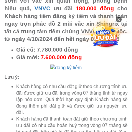
sớm với vắc xin quan trọng, phòng bệnh
hiệu quả,
VNVC
ưu đãi
180.000 đồng
cho
Khách hàng tiêm đăng ký tiêm và thanh toán
×
ngay trọn phác đồ 2 mũi vắc xin Shingrix tại
tất cả trung tâm tiêm chủng VNVC toàn quốc,
từ ngày 4/10/2024 đến hết ngày 01/07/2025
Giá cũ: 7.780.000 đồng
Giá mới:
7.600.000 đồng
Lưu ý:
Khách hàng có nhu cầu đặt giữ theo chương trình ưu
đãi được giữ ưu đãi trong vòng 07 tháng tính từ ngày
lập hóa đơn. Quá thời hạn quy định Khách hàng sẽ
đóng thêm phí đặt giữ và được giữ ưu nguyên ưu
đãi.
Khách hàng đã thanh toán đặt giữ theo chương trình
ưu đãi có nhu cầu hoàn huỷ trong vòng 07 tháng sẽ
bị phạt 8% trên giá trị đã thu và thu hồi ưu đãi. Sau