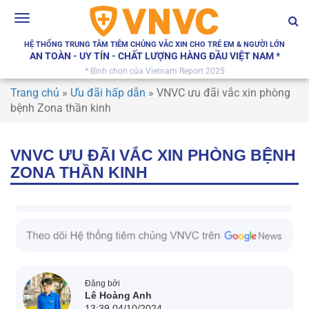
Toggle
navigation
HỆ THỐNG TRUNG TÂM TIÊM CHỦNG VẮC XIN CHO TRẺ EM & NGƯỜI LỚN
AN TOÀN - UY TÍN - CHẤT LƯỢNG HÀNG ĐẦU VIỆT NAM *
* Bình chọn của Vietnam Report 2025
Trang chủ
»
Ưu đãi hấp dẫn
»
VNVC ưu đãi vắc xin phòng
bệnh Zona thần kinh
VNVC ƯU ĐÃI VẮC XIN PHÒNG BỆNH
ZONA THẦN KINH
Đăng bởi
Lê Hoàng Anh
13:39 04/10/2024