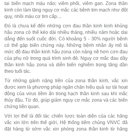
tai biến mạch máu não; viêm phổi, viêm gan. Zona thần
kinh còn làm tăng nguy cơ mắc các bệnh tim mạch như đột
quỵ, nhồi máu cơ tim cấp…
Đó là chưa kể đến những cơn đau thần kinh kinh khủng
hậu zona có thể kéo dài nhiều tháng, nhiều năm hoặc dai
dẳng đến suốt cuộc đời. Có khoảng 5 - 30% người bệnh
có thể gặp biến chứng này. Những bệnh nhân ấy mô tả
mức độ đau thần kinh hậu zona còn nặng nề hơn cơn đau
của phụ nữ trong quá trình sinh đẻ. Nguy cơ mắc đau dây
thần kinh hậu zona và diễn biến nghiêm trọng tăng dần
theo tuổi tác.
Từ những gánh nặng trên của zona thần kinh, vắc xin
được xem là phương pháp ngăn chặn hiệu quả sự tái hoạt
động của virus tiềm ẩn trong hạch thần kinh sau khi mắc
thủy đậu. Từ đó, giúp giảm nguy cơ mắc zona và các biến
chứng liên quan.
Với lợi thế là đối tác chiến lược toàn diện của các hãng
vắc xin lớn trên thế giới, Hệ thống tiêm chủng VNVC đã
đặt hàng từ sớm vắc xin phòng zona thần kinh từ hãng