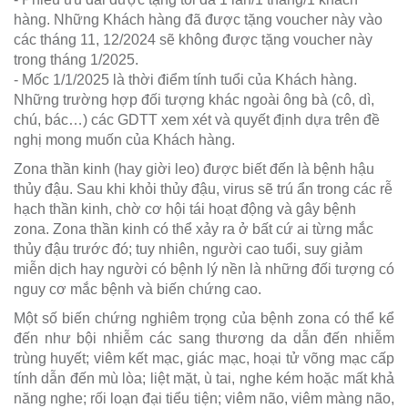
hàng. Những Khách hàng đã được tặng voucher này vào
các tháng 11, 12/2024 sẽ không được tặng voucher này
trong tháng 1/2025.
- Mốc 1/1/2025 là thời điểm tính tuổi của Khách hàng.
Những trường hợp đối tượng khác ngoài ông bà (cô, dì,
chú, bác…) các GDTT xem xét và quyết định dựa trên đề
nghị mong muốn của Khách hàng.
Zona thần kinh (hay giời leo) được biết đến là bệnh hậu
thủy đậu. Sau khi khỏi thủy đậu, virus sẽ trú ẩn trong các rễ
hạch thần kinh, chờ cơ hội tái hoạt động và gây bệnh
zona. Zona thần kinh có thể xảy ra ở bất cứ ai từng mắc
thủy đậu trước đó; tuy nhiên, người cao tuổi, suy giảm
miễn dịch hay người có bệnh lý nền là những đối tượng có
nguy cơ mắc bệnh và biến chứng cao.
Một số biến chứng nghiêm trọng của bệnh zona có thể kể
đến như bội nhiễm các sang thương da dẫn đến nhiễm
trùng huyết; viêm kết mạc, giác mạc, hoại tử võng mạc cấp
tính dẫn đến mù lòa; liệt mặt, ù tai, nghe kém hoặc mất khả
năng nghe; rối loạn đại tiểu tiện; viêm não, viêm màng não,