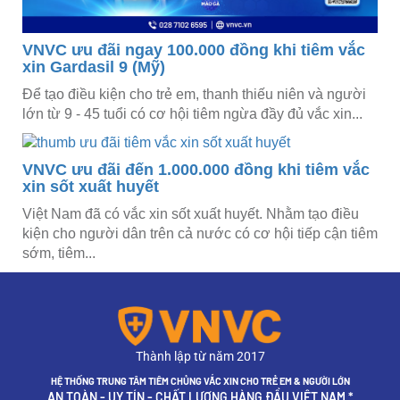
VNVC ưu đãi ngay 100.000 đồng khi tiêm vắc
xin Gardasil 9 (Mỹ)
Để tạo điều kiện cho trẻ em, thanh thiếu niên và người
lớn từ 9 - 45 tuổi có cơ hội tiêm ngừa đầy đủ vắc xin...
VNVC ưu đãi đến 1.000.000 đồng khi tiêm vắc
xin sốt xuất huyết
Việt Nam đã có vắc xin sốt xuất huyết. Nhằm tạo điều
kiện cho người dân trên cả nước có cơ hội tiếp cận tiêm
sớm, tiêm...
Thành lập từ năm 2017
HỆ THỐNG TRUNG TÂM TIÊM CHỦNG VẮC XIN CHO TRẺ EM & NGƯỜI LỚN
AN TOÀN - UY TÍN - CHẤT LƯỢNG HÀNG ĐẦU VIỆT NAM *