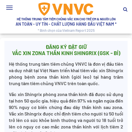
Toggle
navigation
HỆ THỐNG TRUNG TÂM TIÊM CHỦNG VẮC XIN CHO TRẺ EM & NGƯỜI LỚN
AN TOÀN - UY TÍN - CHẤT LƯỢNG HÀNG ĐẦU VIỆT NAM *
* Bình chọn của Vietnam Report 2025
ĐĂNG KÝ ĐẶT GIỮ
VẮC XIN ZONA THẦN KINH SHINGRIX (GSK - BỈ)
Hệ thống trung tâm tiêm chủng VNVC là đơn vị đầu tiên
và duy nhất tại Việt Nam triển khai tiêm vắc xin Shingrix
phòng bệnh zona thần kinh (giời leo) tại hàng trăm
trung tâm tiêm chủng VNVC trên toàn quốc.
Vắc xin Shingrix phòng zona thần kinh đã được sử dụng
tại hơn 50 quốc gia, hiệu quả đến 97% và ngăn ngừa đến
90% nguy cơ biến chứng đau dây thần kinh sau zona.
Vắc xin Shingrix được chỉ định tiêm cho người từ 50 tuổi
trở lên có sức khỏe bình thường và người từ 18 tuổi trở
lên có nguy cơ cao mắc zona thần kinh với lịch tiêm 2