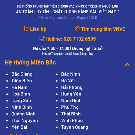
HỆ THỐNG TRUNG TÂM TIÊM CHỦNG VẮC XIN CHO TRẺ EM & NGƯỜI LỚN
AN TOÀN - UY TÍN - CHẤT LƯỢNG HÀNG ĐẦU VIỆT NAM *
* Bình chọn của Vietnam Report 2025
Liên hệ
Tìm trung tâm VNVC
Hotline:
028 7102 6595
Mở cửa 7:30 – 17:00 (không nghỉ trưa)
Một số Trung tâm có giờ hoạt động riêng
Hệ thống Miền Bắc
Bắc Giang
Bắc Ninh
Điện Biên
Hà Nội
Hà Nam
Hải Phòng
Hoà Bình
Hưng Yên
Lạng Sơn
Nam Định
Ninh Bình
Phú Thọ
Quảng Ninh
Thái Bình
Thái Nguyên
Vĩnh Phúc
Yên Bái
Tuyên Quang