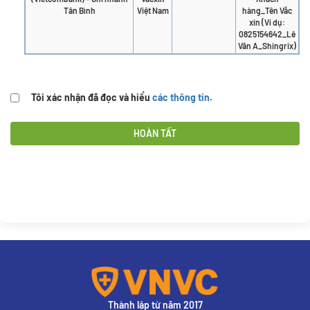
Tân Bình
Việt Nam
hàng_Tên Vắc
xin (Ví dụ:
0825154642_Lê
Văn A_Shingrix)
Tôi xác nhận đã đọc và hiểu
các thông tin
.
HOÀN TẤT
Thành lập từ năm 2017