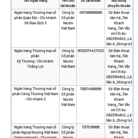
Tên ngân hàng
Tên chủ
Số tài khoản
Nội dung
tài khoản
chuyển khoản
Ngân hàng Thương mại cổ
Công ty
0811186886688
Số điện thoại
phần Quân Đội - Chi nhánh
Cổ phần
liên hệ_Tên
Sở Giao Dịch 3
Vacxin
Khách
Việt Nam
hàng_Tên Vắc
xin (Ví dụ:
0825154642_Lê
Văn A_Shingrix)
Ngân hàng Thương mại cổ
Công ty
19132674427020
Số điện thoại
phần
Cổ phần
liên hệ_Tên
Kỹ Thương - Chi nhánh
Vacxin
Khách
Thắng Lợi
Việt Nam
hàng_Tên Vắc
xin (Ví dụ:
0825154642_Lê
Văn A_Shingrix)
Ngân hàng Thương mại cổ
Công ty
115874999999
Số điện thoại
phần Công Thương Việt Nam
Cổ phần
liên hệ_Tên
- Chi nhánh 2
Vacxin
Khách
Việt Nam
hàng_Tên Vắc
xin (Ví dụ:
0825154642_Lê
Văn A_Shingrix)
Ngân hàng Thương mại cổ
Công ty
1137036868
Số điện thoại
phần Ngoại thương Việt Nam
Cổ phần
liên hệ_Tên
(Vietcombank) – Chi nhánh
Vacxin
Khách