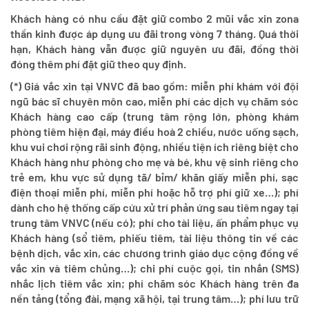
Khách hàng có nhu cầu đặt giữ combo 2 mũi vắc xin zona
thần kinh được áp dụng ưu đãi trong vòng 7 tháng. Quá thời
hạn, Khách hàng vẫn được giữ nguyên ưu đãi, đồng thời
đóng thêm phí đặt giữ theo quy định.
(*) Giá vắc xin tại VNVC đã bao gồm: miễn phí khám với đội
ngũ bác sĩ chuyên môn cao, miễn phí các dịch vụ chăm sóc
Khách hàng cao cấp (trung tâm rộng lớn, phòng khám
phòng tiêm hiện đại, máy điều hoà 2 chiều, nước uống sạch,
khu vui chơi rộng rãi sinh động, nhiều tiện ích riêng biệt cho
Khách hàng như phòng cho mẹ và bé, khu vệ sinh riêng cho
trẻ em, khu vực sử dụng tã/ bỉm/ khăn giấy miễn phí, sạc
điện thoại miễn phí, miễn phí hoặc hỗ trợ phí giữ xe…); phí
dành cho hệ thống cấp cứu xử trí phản ứng sau tiêm ngay tại
trung tâm VNVC (nếu có); phí cho tài liệu, ấn phẩm phục vụ
Khách hàng (sổ tiêm, phiếu tiêm, tài liệu thông tin về các
bệnh dịch, vắc xin, các chương trình giáo dục cộng đồng về
vắc xin và tiêm chủng…); chi phí cuộc gọi, tin nhắn (SMS)
nhắc lịch tiêm vắc xin; phí chăm sóc Khách hàng trên đa
nền tảng (tổng đài, mạng xã hội, tại trung tâm…); phí lưu trữ