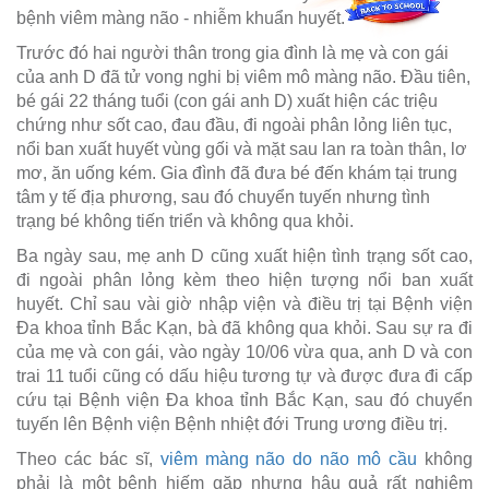
bệnh viêm màng não - nhiễm khuẩn huyết.
Trước đó hai người thân trong gia đình là mẹ và con gái
của anh D đã tử vong nghi bị viêm mô màng não. Đầu tiên,
bé gái 22 tháng tuổi (con gái anh D) xuất hiện các triệu
chứng như sốt cao, đau đầu, đi ngoài phân lỏng liên tục,
nổi ban xuất huyết vùng gối và mặt sau lan ra toàn thân, lơ
mơ, ăn uống kém. Gia đình đã đưa bé đến khám tại trung
tâm y tế địa phương, sau đó chuyển tuyến nhưng tình
trạng bé không tiến triển và không qua khỏi.
Ba ngày sau, mẹ anh D cũng xuất hiện tình trạng sốt cao,
đi ngoài phân lỏng kèm theo hiện tượng nổi ban xuất
huyết. Chỉ sau vài giờ nhập viện và điều trị tại Bệnh viện
Đa khoa tỉnh Bắc Kạn, bà đã không qua khỏi. Sau sự ra đi
của mẹ và con gái, vào ngày 10/06 vừa qua, anh D và con
trai 11 tuổi cũng có dấu hiệu tương tự và được đưa đi cấp
cứu tại Bệnh viện Đa khoa tỉnh Bắc Kạn, sau đó chuyển
tuyến lên Bệnh viện Bệnh nhiệt đới Trung ương điều trị.
Theo các bác sĩ,
viêm màng não do não mô cầu
không
phải là một bệnh hiếm gặp nhưng hậu quả rất nghiêm