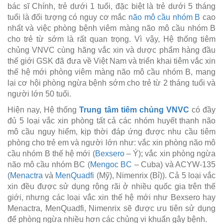
bác sĩ Chính, trẻ dưới 1 tuổi, đặc biệt là trẻ dưới 5 tháng
tuổi là đối tượng có nguy cơ mắc
não mô cầu nhóm B
cao
nhất và việc phòng bệnh viêm màng não mô cầu nhóm B
cho trẻ từ sớm là rất quan trọng. Vì vậy, Hệ thống tiêm
chủng VNVC cùng hãng vắc xin và dược phẩm hàng đầu
thế giới GSK đã đưa về Việt Nam và triển khai tiêm vắc xin
thế hệ mới phòng viêm màng não mô cầu nhóm B, mang
lại cơ hội phòng ngừa bệnh sớm cho trẻ từ 2 tháng tuổi và
người lớn 50 tuổi.
Hiện nay, Hệ thống
Trung tâm tiêm chủng VNVC
có đầy
đủ 5 loại vắc xin phòng tất cả các nhóm huyết thanh não
mô cầu nguy hiểm, kịp thời đáp ứng được nhu cầu tiêm
phòng cho trẻ em và người lớn như: vắc xin phòng não mô
cầu nhóm B thế hệ mới (
Bexsero
– Ý); vắc xin phòng ngừa
não mô cầu nhóm BC (
Mengoc BC
– Cuba) và ACYW-135
(
Menactra
và
MenQuadfi
(Mỹ), Nimenrix (Bỉ)). Cả 5 loại vắc
xin đều được sử dụng rộng rãi ở nhiều quốc gia trên thế
giới, nhưng các loại vắc xin thế hệ mới như Bexsero hay
Menactra, MenQuadfi, Nimenrix sẽ được ưu tiên sử dụng
để phòng ngừa nhiều hơn các chủng vi khuẩn gây bệnh.