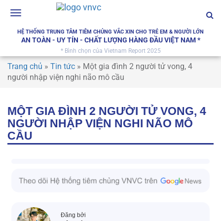
Toggle
navigation
HỆ THỐNG TRUNG TÂM TIÊM CHỦNG VẮC XIN CHO TRẺ EM & NGƯỜI LỚN
AN TOÀN - UY TÍN - CHẤT LƯỢNG HÀNG ĐẦU VIỆT NAM *
* Bình chọn của Vietnam Report 2025
Trang chủ
»
Tin tức
»
Một gia đình 2 người tử vong, 4
người nhập viện nghi não mô cầu
MỘT GIA ĐÌNH 2 NGƯỜI TỬ VONG, 4
NGƯỜI NHẬP VIỆN NGHI NÃO MÔ
CẦU
Đăng bởi