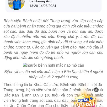
Lê Hoàng Anh
13:20 14/06/2024
Bệnh viện Bệnh nhiệt đới Trung ương vừa tiếp nhận cấp
cứu hai bệnh nhân trong cùng gia đình với các triệu chứng
sốt cao, đau đầu dữ dội, buồn nôn và nôn sau ăn, được
xác định nhiễm não mô cầu. Đáng chú ý, trước đó, hai
thành viên khác trong gia đình này đã tử vong với các triệu
chứng tương tự. Các chuyên gia cảnh báo, não mô cầu là
bệnh rất nguy hiểm do đó trẻ nhỏ và người lớn cần chủ
động tiêm vắc xin sớm phòng bệnh.
Bệnh viêm não mô cầu xuất hiện ở Bắc Kạn khiến 4 người
nhập viện và 2 người tử vong
Theo thông tin từ Khoa Cấp cứu, Bệnh viện Bệnh nhiệt đới
×
Trung ương, bệnh viện vừa tiếp nhận 2 bệnh nhân đến từ
Bắc Kạn là anh Đ.V.D (38 tuổi) và con trai 11 tuổi nhập
viện trong tình trạng sốt cao, đau đầu, buồn nôn, nôn sau
khi ăn. Chẩn đoán ban đầu cho thấy hai bệnh nhân mắc