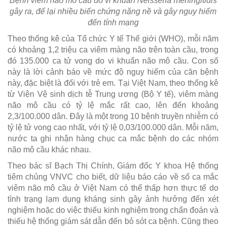
Bệnh viêm não mô cầu do vi khuẩn Neisseria meningitidis
gây ra, để lại nhiều biến chứng nặng nề và gây nguy hiểm
đến tính mạng
Theo thống kê của Tổ chức Y tế Thế giới (WHO), mỗi năm
có khoảng 1,2 triệu ca viêm màng não trên toàn cầu, trong
đó 135.000 ca tử vong do vi khuẩn não mô cầu. Con số
này là lời cảnh báo về mức độ nguy hiểm của căn bệnh
này, đặc biệt là đối với trẻ em. Tại Việt Nam, theo thống kê
từ Viện Vệ sinh dịch tễ Trung ương (Bộ Y tế), viêm màng
não mô cầu có tỷ lệ mắc rất cao, lên đến khoảng
2,3/100.000 dân. Đây là một trong 10 bệnh truyền nhiễm có
tỷ lệ tử vong cao nhất, với tỷ lệ 0,03/100.000 dân. Mỗi năm,
nước ta ghi nhận hàng chục ca mắc bệnh do các nhóm
não mô cầu khác nhau.
Theo bác sĩ Bạch Thị Chính, Giám đốc Y khoa Hệ thống
tiêm chủng VNVC cho biết, dữ liệu báo cáo về số ca mắc
viêm não mô cầu ở Việt Nam có thể thấp hơn thực tế do
tình trạng lạm dụng kháng sinh gây ảnh hưởng đến xét
nghiệm hoặc do việc thiếu kinh nghiệm trong chẩn đoán và
thiếu hệ thống giám sát dẫn đến bỏ sót ca bệnh. Cũng theo