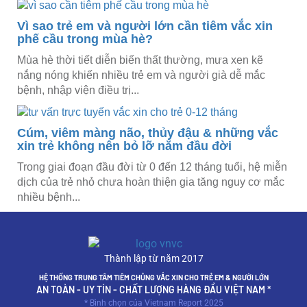
Vì sao trẻ em và người lớn cần tiêm vắc xin
phế cầu trong mùa hè?
Mùa hè thời tiết diễn biến thất thường, mưa xen kẽ
nắng nóng khiến nhiều trẻ em và người già dễ mắc
bệnh, nhập viện điều trị...
Cúm, viêm màng não, thủy đậu & những vắc
xin trẻ không nên bỏ lỡ năm đầu đời
Trong giai đoạn đầu đời từ 0 đến 12 tháng tuổi, hệ miễn
dịch của trẻ nhỏ chưa hoàn thiện gia tăng nguy cơ mắc
nhiều bệnh...
Thành lập từ năm 2017
HỆ THỐNG TRUNG TÂM TIÊM CHỦNG VẮC XIN CHO TRẺ EM & NGƯỜI LỚN
AN TOÀN - UY TÍN - CHẤT LƯỢNG HÀNG ĐẦU VIỆT NAM *
* Bình chọn của Vietnam Report 2025