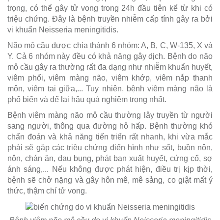
trọng, có thể gây tử vong trong 24h đầu tiên kể từ khi có
triệu chứng. Đây là bệnh truyền nhiễm cấp tính gây ra bởi
vi khuẩn Neisseria meningitidis.
Não mô cầu được chia thành 6 nhóm: A, B, C, W-135, X và
Y. Cả 6 nhóm này đều có khả năng gây dịch. Bệnh do não
mô cầu gây ra thường rất đa dạng như nhiễm khuẩn huyết,
viêm phổi, viêm màng não, viêm khớp, viêm nắp thanh
môn, viêm tai giữa,... Tuy nhiên, bệnh viêm màng não là
phổ biến và để lại hậu quả nghiêm trọng nhất.
Bệnh viêm màng não mô cầu thường lây truyền từ người
sang người, thông qua đường hô hấp. Bệnh thường khó
chẩn đoán và khả năng tiến triển rất nhanh, khi vừa mắc
phải sẽ gặp các triệu chứng điển hình như sốt, buồn nôn,
nôn, chán ăn, đau bụng, phát ban xuất huyết, cứng cổ, sợ
ánh sáng,... Nếu không được phát hiện, điều trị kịp thời,
bệnh sẽ chở nặng và gây hôn mê, mê sảng, co giật mất ý
thức, thậm chí tử vong.