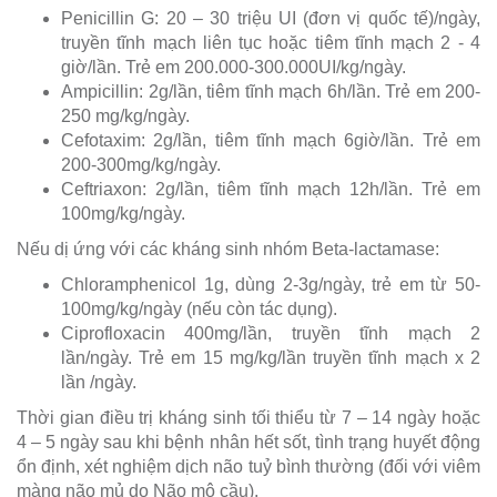
Penicillin G: 20 – 30 triệu UI (đơn vị quốc tế)/ngày,
truyền tĩnh mạch liên tục hoặc tiêm tĩnh mạch 2 - 4
giờ/lần. Trẻ em 200.000-300.000UI/kg/ngày.
Ampicillin: 2g/lần, tiêm tĩnh mạch 6h/lần. Trẻ em 200-
250 mg/kg/ngày.
Cefotaxim: 2g/lần, tiêm tĩnh mạch 6giờ/lần. Trẻ em
200-300mg/kg/ngày.
Ceftriaxon: 2g/lần, tiêm tĩnh mạch 12h/lần. Trẻ em
100mg/kg/ngày.
Nếu dị ứng với các kháng sinh nhóm Beta-lactamase:
Chloramphenicol 1g, dùng 2-3g/ngày, trẻ em từ 50-
100mg/kg/ngày (nếu còn tác dụng).
Ciprofloxacin 400mg/lần, truyền tĩnh mạch 2
lần/ngày. Trẻ em 15 mg/kg/lần truyền tĩnh mạch x 2
lần /ngày.
Thời gian điều trị kháng sinh tối thiểu từ 7 – 14 ngày hoặc
4 – 5 ngày sau khi bệnh nhân hết sốt, tình trạng huyết động
ổn định, xét nghiệm dịch não tuỷ bình thường (đối với viêm
màng não mủ do Não mô cầu).