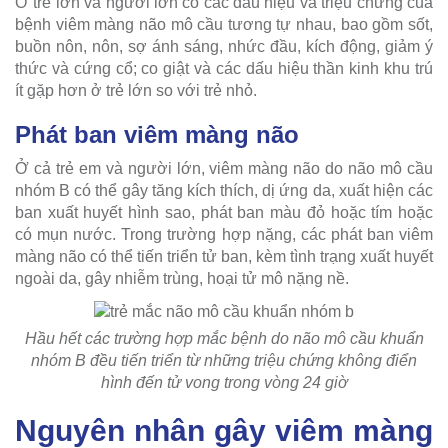
Ở trẻ lớn và người lớn có các dấu hiệu và triệu chứng của
bệnh viêm màng não mô cầu tương tự nhau, bao gồm sốt,
buồn nôn, nôn, sợ ánh sáng, nhức đầu, kích động, giảm ý
thức và cứng cổ; co giật và các dấu hiệu thần kinh khu trú
ít gặp hơn ở trẻ lớn so với trẻ nhỏ.
Phát ban viêm màng não
Ở cả trẻ em và người lớn, viêm màng não do não mô cầu
nhóm B có thể gây tăng kích thích, dị ứng da, xuất hiện các
ban xuất huyết hình sao, phát ban màu đỏ hoặc tím hoặc
có mụn nước. Trong trường hợp nặng, các phát ban viêm
màng não có thể tiến triển tử ban, kèm tình trạng xuất huyết
ngoài da, gây nhiễm trùng, hoại tử mô nặng nề.
Hầu hết các trường hợp mắc bệnh do não mô cầu khuẩn
nhóm B đều tiến triển từ những triệu chứng không điển
hình đến tử vong trong vòng 24 giờ
Nguyên nhân gây viêm màng