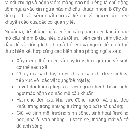
ra nói chung và bệnh viêm màng não nói riêng là chủ động
tiêm ngừa vắc xin ngừa não mô cầu khuẩn nhóm B đầy đủ,
đúng lịch và sớm nhất cho cả trẻ em và người lớn theo
khuyến cáo của các cơ quan y tế.
Ngoài ra, để phòng ngừa viêm màng não do vi khuẩn não
mô cầu nhóm B đạt hiệu quả tối ưu, bên cạnh tiêm vắc xin
đầy đủ và đúng lịch cho cả trẻ em và người lớn, có thể
thực hiện kết hợp cùng các biện pháp phòng ngừa sau:
Xây dựng thói quen và duy trì ý thức giữ gìn vệ sinh
cơ thể sạch sẽ;
Chú ý rửa sạch tay trước khi ăn, sau khi đi vệ sinh và
tiếp xúc với các vật dụng/bề mặt lạ;
Tuyệt đối không tiếp xúc với người bệnh hoặc nghi
ngờ mắc bệnh do não mô cầu khuẩn;
Hạn chế đến các khu vực đông người và phải đeo
khẩu trang trong những trường hợp bất khả kháng;
Giữ vệ sinh môi trường sinh sống, sinh hoạt (trường
học, nhà ở, văn phòng…) sạch sẽ, thoáng mát và có
đủ ánh sáng.