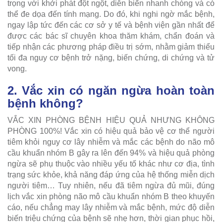
trọng với khởi phát đột ngột, diễn biến nhanh chóng và có
thể đe dọa đến tính mạng. Do đó, khi nghi ngờ mắc bệnh,
ngay lập tức đến các cơ sở y tế và bệnh viện gần nhất để
được các bác sĩ chuyên khoa thăm khám, chẩn đoán và
tiếp nhận các phương pháp điều trị sớm, nhằm giảm thiểu
tối đa nguy cơ bệnh trở nặng, biến chứng, di chứng và tử
vong.
2. Vắc xin có ngăn ngừa hoàn toàn
bệnh không?
VẮC XIN PHÒNG BỆNH HIỆU QUẢ NHƯNG KHÔNG
PHÒNG 100%! Vắc xin có hiệu quả bảo vệ cơ thể người
tiêm khỏi nguy cơ lây nhiễm và mắc các bệnh do não mô
cầu khuẩn nhóm B gây ra lên đến 94% và hiệu quả phòng
ngừa sẽ phụ thuộc vào nhiều yếu tố khác như cơ địa, tình
trạng sức khỏe, khả năng đáp ứng của hệ thống miễn dịch
người tiêm… Tuy nhiên, nếu đã tiêm ngừa đủ mũi, đúng
lịch vắc xin phòng não mô cầu khuẩn nhóm B theo khuyến
cáo, nếu chẳng may lây nhiễm và mắc bệnh, mức độ diễn
biến triệu chứng của bệnh sẽ nhẹ hơn, thời gian phục hồi,