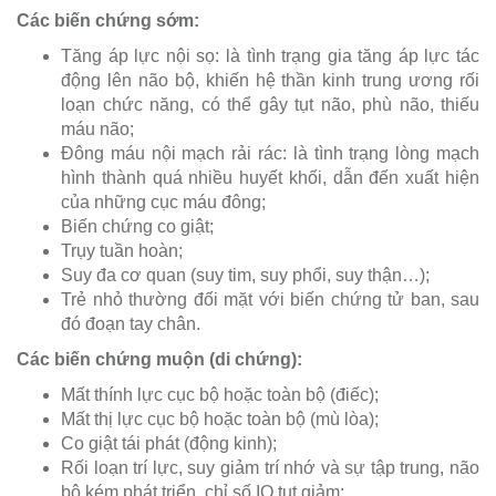
Các biến chứng sớm:
Tăng áp lực nội sọ: là tình trạng gia tăng áp lực tác
động lên não bộ, khiến hệ thần kinh trung ương rối
loạn chức năng, có thể gây tụt não, phù não, thiếu
máu não;
Đông máu nội mạch rải rác: là tình trạng lòng mạch
hình thành quá nhiều huyết khối, dẫn đến xuất hiện
của những cục máu đông;
Biến chứng co giật;
Trụy tuần hoàn;
Suy đa cơ quan (suy tim, suy phổi, suy thận…);
Trẻ nhỏ thường đối mặt với biến chứng tử ban, sau
đó đoạn tay chân.
Các biến chứng muộn (di chứng):
Mất thính lực cục bộ hoặc toàn bộ (điếc);
Mất thị lực cục bộ hoặc toàn bộ (mù lòa);
Co giật tái phát (động kinh);
Rối loạn trí lực, suy giảm trí nhớ và sự tập trung, não
bộ kém phát triển, chỉ số IQ tụt giảm;