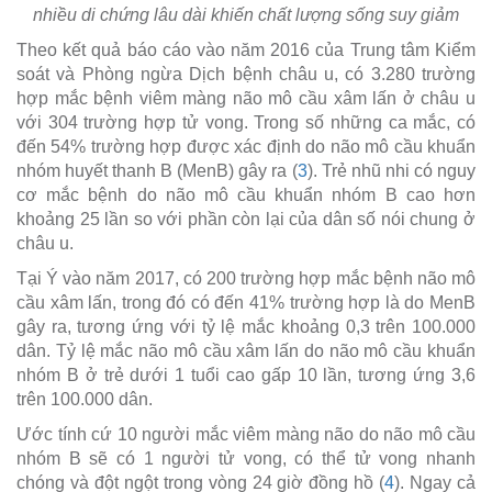
nhiều di chứng lâu dài khiến chất lượng sống suy giảm
Theo kết quả báo cáo vào năm 2016 của Trung tâm Kiểm
soát và Phòng ngừa Dịch bệnh châu u, có 3.280 trường
hợp mắc bệnh viêm màng não mô cầu xâm lấn ở châu u
với 304 trường hợp tử vong. Trong số những ca mắc, có
đến 54% trường hợp được xác định do não mô cầu khuẩn
nhóm huyết thanh B (MenB) gây ra (
3
). Trẻ nhũ nhi có nguy
cơ mắc bệnh do não mô cầu khuẩn nhóm B cao hơn
khoảng 25 lần so với phần còn lại của dân số nói chung ở
châu u.
Tại Ý vào năm 2017, có 200 trường hợp mắc bệnh não mô
cầu xâm lấn, trong đó có đến 41% trường hợp là do MenB
gây ra, tương ứng với tỷ lệ mắc khoảng 0,3 trên 100.000
dân. Tỷ lệ mắc não mô cầu xâm lấn do não mô cầu khuẩn
nhóm B ở trẻ dưới 1 tuổi cao gấp 10 lần, tương ứng 3,6
trên 100.000 dân.
Ước tính cứ 10 người mắc viêm màng não do não mô cầu
nhóm B sẽ có 1 người tử vong, có thể tử vong nhanh
chóng và đột ngột trong vòng 24 giờ đồng hồ (
4
). Ngay cả