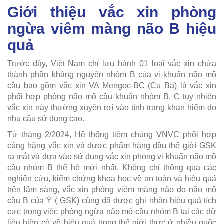
Giới thiệu vắc xin phòng
ngừa viêm màng não B hiệu
quả
Trước đây, Việt Nam chỉ lưu hành 01 loại vắc xin chứa
thành phần kháng nguyên nhóm B của vi khuẩn não mô
cầu bao gồm vắc xin VA Mengoc-BC (Cu Ba) là vắc xin
phối hợp phòng não mô cầu khuẩn nhóm B, C tuy nhiên
vắc xin này thường xuyên rơi vào tình trạng khan hiếm do
nhu cầu sử dụng cao.
Từ tháng 2/2024, Hệ thống tiêm chủng VNVC phối hợp
cùng hãng vắc xin và dược phẩm hàng đầu thế giới GSK
ra mắt và đưa vào sử dụng vắc xin phòng vi khuẩn não mô
cầu nhóm B thế hệ mới nhất. Không chỉ thông qua các
nghiên cứu, kiểm chứng khoa học về an toàn và hiệu quả
trên lâm sàng, vắc xin phòng viêm màng não do não mô
cầu B của Ý ( GSK) cũng đã được ghi nhận hiệu quả tích
cực trong việc phòng ngừa não mô cầu nhóm B tại các dữ
liệu hiện có về hiệu quả trong thế giới thực ở nhiều quốc