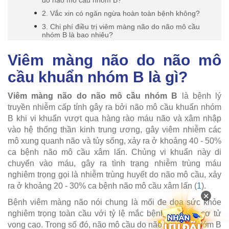
do não mô cầu nhóm B?
2. Vắc xin có ngăn ngừa hoàn toàn bệnh không?
3. Chi phí điều trị viêm màng não do não mô cầu
nhóm B là bao nhiêu?
Viêm màng não do não mô
cầu khuẩn nhóm B là gì?
Viêm màng não do não mô cầu nhóm B
là bệnh lý
truyền nhiễm cấp tính gây ra bởi não mô cầu khuẩn nhóm
B khi vi khuẩn vượt qua hàng rào máu não và xâm nhập
vào hệ thống thần kinh trung ương, gây viêm nhiễm các
mô xung quanh não và tủy sống, xảy ra ở khoảng 40 - 50%
ca bệnh não mô cầu xâm lấn. Chủng vi khuẩn này di
chuyển vào máu, gây ra tình trạng nhiễm trùng máu
nghiêm trọng gọi là nhiễm trùng huyết do não mô cầu, xảy
ra ở khoảng 20 - 30% ca bệnh não mô cầu xâm lấn (
1
).
×
Bệnh viêm màng não nói chung là mối đe dọa sức khỏe
nghiêm trọng toàn cầu với tỷ lệ mắc bệnh và nguy cơ tử
vong cao. Trong số đó, não mô cầu do não mô cầu nhóm B