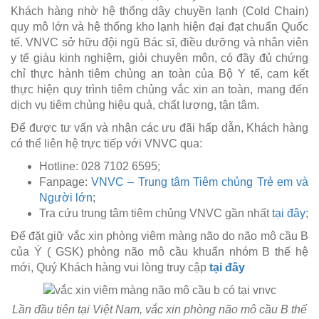
Khách hàng nhờ hệ thống dây chuyền lạnh (Cold Chain)
quy mô lớn và hệ thống kho lạnh hiện đại đạt chuẩn Quốc
tế. VNVC sở hữu đội ngũ Bác sĩ, điều dưỡng và nhân viên
y tế giàu kinh nghiệm, giỏi chuyên môn, có đầy đủ chứng
chỉ thực hành tiêm chủng an toàn của Bộ Y tế, cam kết
thực hiện quy trình tiêm chủng vắc xin an toàn, mang đến
dịch vụ tiêm chủng hiệu quả, chất lượng, tận tâm.
Để được tư vấn và nhận các ưu đãi hấp dẫn, Khách hàng
có thể liên hệ trực tiếp với VNVC qua:
Hotline: 028 7102 6595;
Fanpage:
VNVC – Trung tâm Tiêm chủng Trẻ em và
Người lớn
;
Tra cứu trung tâm tiêm chủng VNVC gần nhất
tại đây
;
Để đặt giữ vắc xin phòng viêm màng não do não mô cầu B
của Ý ( GSK) phòng não mô cầu khuẩn nhóm B thế hệ
mới, Quý Khách hàng vui lòng truy cập
tại đây
Lần đầu tiên tại Việt Nam, vắc xin phòng não mô cầu B thế