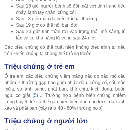
Sau 16 giờ người bệnh sẽ đối mặt với tình trạng tiêu
chảy, lạnh tay chân, cứng cổ;
Sau 18 giờ màu da biến đổi bất thường;
Sau 19 giờ cơ thể nổi ban đỏ;
Sau 23 giờ tinh thần rơi vào trạng thái mê sảng, lú
lẫn và có khả năng tử vong sau 24 giờ.
Các triệu chứng có thể xuất hiện không theo trình tự nêu
trên khiến chúng ta không thể lường trước.
Triệu chứng ở trẻ em
Ở trẻ em, các triệu chứng viêm màng não do não mô cầu
nhóm B thường gặp bao gồm nhức đầu, cứng cổ, sốt, nôn
mửa, sợ ánh sáng, phát ban, khó chịu, kích động, buồn
ngủ, co giật (
5
)… Trường hợp bệnh biến chứng nhiễm
trùng huyết, trẻ có thể gặp biểu hiện đau chi dưới, da xanh
xao và phát ban (xảy ra ở 40 - 80% trường hợp).
Triệu chứng ở người lớn