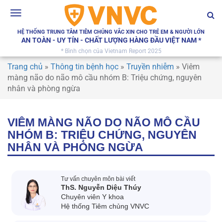
Toggle
navigation
HỆ THỐNG TRUNG TÂM TIÊM CHỦNG VẮC XIN CHO TRẺ EM & NGƯỜI LỚN
AN TOÀN - UY TÍN - CHẤT LƯỢNG HÀNG ĐẦU VIỆT NAM *
* Bình chọn của Vietnam Report 2025
Trang chủ
»
Thông tin bệnh học
»
Truyền nhiễm
»
Viêm
màng não do não mô cầu nhóm B: Triệu chứng, nguyên
nhân và phòng ngừa
VIÊM MÀNG NÃO DO NÃO MÔ CẦU
NHÓM B: TRIỆU CHỨNG, NGUYÊN
NHÂN VÀ PHÒNG NGỪA
Tư vấn chuyên môn bài viết
ThS. Nguyễn Diệu Thúy
Chuyên viên Y khoa
Hệ thống Tiêm chủng VNVC