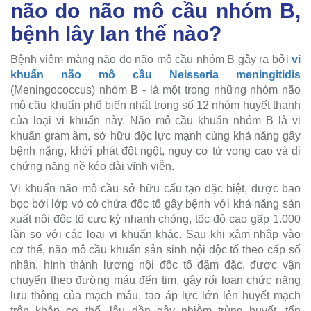
não do não mô cầu nhóm B,
bệnh lây lan thế nào?
Bệnh viêm màng não do não mô cầu nhóm B gây ra bởi
vi
khuẩn não mô cầu Neisseria meningitidis
(Meningococcus) nhóm B - là một trong những nhóm não
mô cầu khuẩn phổ biến nhất trong số 12 nhóm huyết thanh
của loại vi khuẩn này. Não mô cầu khuẩn nhóm B là vi
khuẩn gram âm, sở hữu độc lực mạnh cùng khả năng gây
bệnh nặng, khởi phát đột ngột, nguy cơ tử vong cao và di
chứng nặng nề kéo dài vĩnh viễn.
Vi khuẩn não mô cầu sở hữu cấu tạo đặc biệt, được bao
bọc bởi lớp vỏ có chứa độc tố gây bệnh với khả năng sản
xuất nội độc tố cực kỳ nhanh chóng, tốc độ cao gấp 1.000
lần so với các loại vi khuẩn khác. Sau khi xâm nhập vào
cơ thể, não mô cầu khuẩn sản sinh nội độc tố theo cấp số
nhân, hình thành lượng nội độc tố đậm đặc, được vận
chuyển theo đường máu đến tim, gây rối loạn chức năng
lưu thông của mạch máu, tạo áp lực lớn lên huyết mạch
trên khắp cơ thể, lâu dần gây nhiễm trùng huyết, tổn