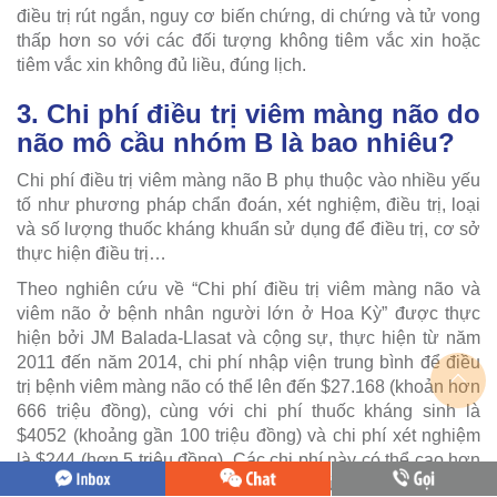
điều trị rút ngắn, nguy cơ biến chứng, di chứng và tử vong
thấp hơn so với các đối tượng không tiêm vắc xin hoặc
tiêm vắc xin không đủ liều, đúng lịch.
3. Chi phí điều trị viêm màng não do
não mô cầu nhóm B là bao nhiêu?
Chi phí điều trị viêm màng não B phụ thuộc vào nhiều yếu
tố như phương pháp chẩn đoán, xét nghiệm, điều trị, loại
và số lượng thuốc kháng khuẩn sử dụng để điều trị, cơ sở
thực hiện điều trị…
Theo nghiên cứu về “Chi phí điều trị viêm màng não và
viêm não ở bệnh nhân người lớn ở Hoa Kỳ” được thực
hiện bởi JM Balada-Llasat và cộng sự, thực hiện từ năm
2011 đến năm 2014, chi phí nhập viện trung bình để điều
trị bệnh viêm màng não có thể lên đến $27.168 (khoản hơn
666 triệu đồng), cùng với chi phí thuốc kháng sinh là
$4052 (khoảng gần 100 triệu đồng) và chi phí xét nghiệm
là $244 (hơn 5 triệu đồng). Các chi phí này có thể cao hơn
phụ thuộc vào phương pháp chọc dò tủy sống bị trì hoãn