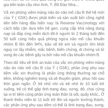
gia trên toàn cầu như Anh, Ý, Bồ Đào Nha…
Vắ xin phòng viêm màng não do não mô cầu B thế hệ mới
của Ý ( GSK) được phát triển và sản xuất bởi công nghệ
tiên tiến hàng đầu hiện nay: là Reverse Vaccinology với
cách tiếp cận dựa trên hệ gen, cung cấp khả năng dung
nạp và đáp ứng miễn dịch tốt ở người từ 2 tháng tuổi đến
50 tuổi cùng hiệu quả phòng ngừa não mô cầu khuẩn
nhóm B lên đến 94%, bảo vệ trẻ em và người lớn khỏi
nguy cơ lây nhiễm, mắc bệnh, biến chứng, di chứng và tử
vong do các bệnh gây ra bởi não mô cầu khuẩn nhóm B.
Theo dữ liệu về tính an toàn của vắc xin phòng viêm màng
não do não mô cầu B của Ý ( GSK), phản ứng phụ sau
tiêm vắc xin thường là phản ứng thông thường tại chỗ
tiêm, không nghiêm trọng và sẽ thuyên giảm, phục hồi sau
thời gian ngắn. Ở trẻ nhũ nhi và trẻ nhỏ từ 10 tuổi trở
xuống, trẻ có thể gặp tình trạng đau, sưng, đỏ, chai cứng
tại vị trí tiêm cùng phản ứng toàn thân là sốt, quấy khóc,. Ở
thanh thiếu niên từ 11 tuổi trở lên và người trưởng thành,
các phản ứng phụ sau tiêm có thể là tình trạng đau, sưng,