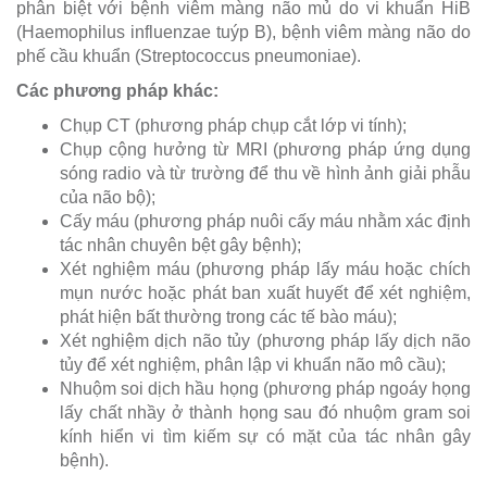
phân biệt với bệnh viêm màng não mủ do vi khuẩn HiB
(Haemophilus influenzae tuýp B), bệnh viêm màng não do
phế cầu khuẩn (Streptococcus pneumoniae).
Các phương pháp khác:
Chụp CT (phương pháp chụp cắt lớp vi tính);
Chụp cộng hưởng từ MRI (phương pháp ứng dụng
sóng radio và từ trường để thu về hình ảnh giải phẫu
của não bộ);
Cấy máu (phương pháp nuôi cấy máu nhằm xác định
tác nhân chuyên bệt gây bệnh);
Xét nghiệm máu (phương pháp lấy máu hoặc chích
mụn nước hoặc phát ban xuất huyết để xét nghiệm,
phát hiện bất thường trong các tế bào máu);
Xét nghiệm dịch não tủy (phương pháp lấy dịch não
tủy để xét nghiệm, phân lập vi khuẩn não mô cầu);
Nhuộm soi dịch hầu họng (phương pháp ngoáy họng
lấy chất nhầy ở thành họng sau đó nhuộm gram soi
kính hiển vi tìm kiếm sự có mặt của tác nhân gây
bệnh).