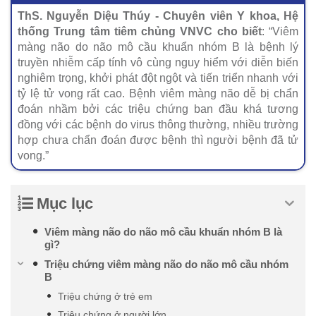
ThS. Nguyễn Diệu Thúy - Chuyên viên Y khoa, Hệ
thống Trung tâm tiêm chủng VNVC cho biết
: “Viêm
màng não do não mô cầu khuẩn nhóm B là bệnh lý
truyền nhiễm cấp tính vô cùng nguy hiểm với diễn biến
nghiêm trọng, khởi phát đột ngột và tiến triển nhanh với
tỷ lệ tử vong rất cao. Bệnh viêm màng não dễ bị chẩn
đoán nhầm bởi các triệu chứng ban đầu khá tương
đồng với các bệnh do virus thông thường, nhiều trường
hợp chưa chẩn đoán được bệnh thì người bệnh đã tử
vong.”
Mục lục
Viêm màng não do não mô cầu khuẩn nhóm B là
gì?
Triệu chứng viêm màng não do não mô cầu nhóm
B
Triệu chứng ở trẻ em
Triệu chứng ở người lớn