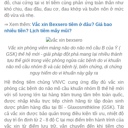
đỏ, chai cứng tại vị trí tiêm cùng phản ứng toàn thân như
khó chịu, đau đầu, đau cơ, đau khớp và buồn nôn ở mức
độ vừa và nhẹ.
⇒ Xem thêm:
Vắc xin Bexsero tiêm ở đâu? Giá bao
nhiêu tiền? Lịch tiêm mấy mũi?
Vắc xin phòng viêm màng não do não mô cầu B của Ý (
GSK) thế hệ mới - giải pháp đột phá mang lại nhiều thành
tựu thế giới trong việc phòng ngừa các bệnh do vi khuẩn
não mô cầu nhóm B và các bệnh lý, biến chứng, di chứng
nguy hiểm do vi khuẩn này gây ra
Hệ thống tiêm chủng VNVC cung ứng đầy đủ vắc xin
phòng các bệnh do não mô cầu khuẩn nhóm B thế hệ mới
với số lượng lớn tại hàng trăm trung tâm trên toàn quốc,
được nhập khẩu trực tiếp chính hãng từ tập đoàn sinh
dược phẩm hàng đầu tại Bỉ - Glaxosmithkline (GSK). Tất
cả vắc xin được bảo quản trong điều kiện tối ưu, nhiệt độ
duy trì ổn định từ 2 - 8 độ C tại mọi điểm trên hành trình của
vắc xin từ điểm lưu trữ, vận chuyển đến khi tiêm cho