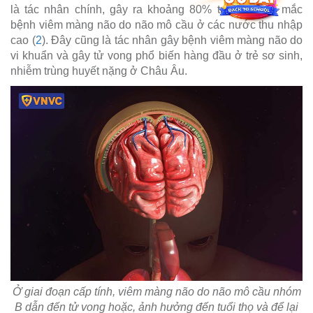
là tác nhân chính, gây ra khoảng 80% trường hợp mắc
bệnh viêm màng não do não mô cầu ở các nước thu nhập
cao (
2
). Đây cũng là tác nhân gây bệnh viêm màng não do
vi khuẩn và gây tử vong phổ biến hàng đầu ở trẻ sơ sinh,
nhiễm trùng huyết nặng ở Châu Âu.
Ở giai đoạn cấp tính, viêm màng não do não mô cầu nhóm
B dẫn đến tử vong hoặc, ảnh hưởng đến tuổi thọ và để lại