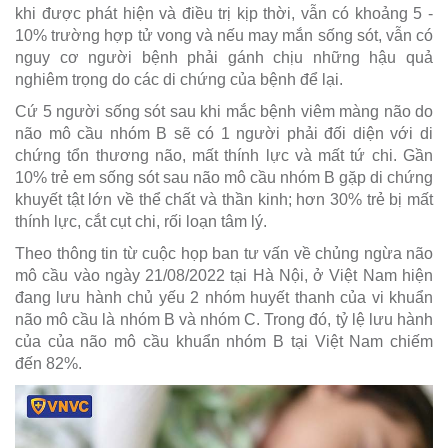
khi được phát hiện và điều trị kịp thời, vẫn có khoảng 5 -
10% trường hợp tử vong và nếu may mắn sống sót, vẫn có
nguy cơ người bệnh phải gánh chịu những hậu quả
nghiêm trọng do các di chứng của bệnh để lại.
Cứ 5 người sống sót sau khi mắc bệnh viêm màng não do
não mô cầu nhóm B sẽ có 1 người phải đối diện với di
chứng tổn thương não, mất thính lực và mất tứ chi. Gần
10% trẻ em sống sót sau não mô cầu nhóm B gặp di chứng
khuyết tật lớn về thể chất và thần kinh; hơn 30% trẻ bị mất
thính lực, cắt cụt chi, rối loạn tâm lý.
Theo thông tin từ cuộc họp ban tư vấn về chủng ngừa não
mô cầu vào ngày 21/08/2022 tại Hà Nội, ở Việt Nam hiện
đang lưu hành chủ yếu 2 nhóm huyết thanh của vi khuẩn
não mô cầu là nhóm B và nhóm C. Trong đó, tỷ lệ lưu hành
của của não mô cầu khuẩn nhóm B tại Việt Nam chiếm
đến 82%.