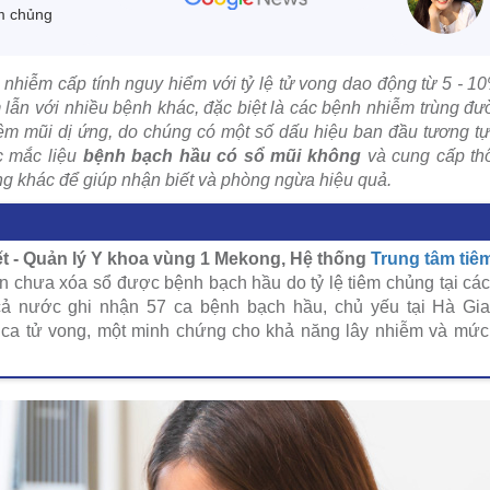
m chủng
 nhiễm cấp tính nguy hiểm với tỷ lệ tử vong dao động từ 5 - 1
 lẫn với nhiều bệnh khác, đặc biệt là các bệnh nhiễm trùng đ
m mũi dị ứng, do chúng có một số dấu hiệu ban đầu tương tự,
ắc mắc liệu
bệnh bạch hầu có sổ mũi không
và cung cấp thô
g khác để giúp nhận biết và phòng ngừa hiệu quả.
 - Quản lý Y khoa vùng 1 Mekong, Hệ thống
Trung tâm ti
n chưa xóa sổ được bệnh bạch hầu do tỷ lệ tiêm chủng tại cá
ả nước ghi nhận 57 ca bệnh bạch hầu, chủ yếu tại Hà Gia
 ca tử vong, một minh chứng cho khả năng lây nhiễm và mứ