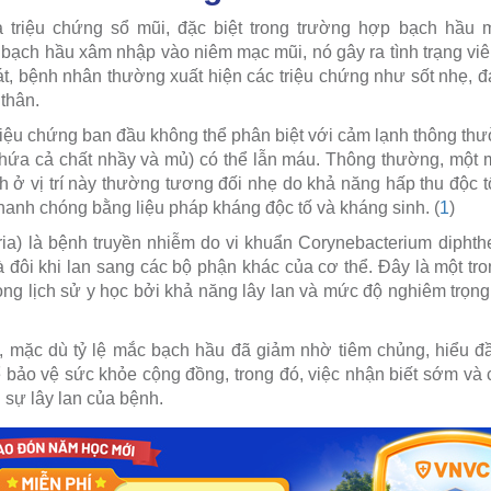
 triệu chứng sổ mũi, đặc biệt trong trường hợp bạch hầu mũ
n bạch hầu xâm nhập vào niêm mạc mũi, nó gây ra tình trạng viê
át, bệnh nhân thường xuất hiện các triệu chứng như sốt nhẹ, 
thân.
riệu chứng ban đầu không thể phân biệt với cảm lạnh thông th
hứa cả chất nhầy và mủ) có thể lẫn máu. Thông thường, một 
h ở vị trí này thường tương đối nhẹ do khả năng hấp thu độc 
nhanh chóng bằng liệu pháp kháng độc tố và kháng sinh. (
1
)
ia) là bệnh truyền nhiễm do vi khuẩn Corynebacterium diphth
đôi khi lan sang các bộ phận khác của cơ thể. Đây là một t
rong lịch sử y học bởi khả năng lây lan và mức độ nghiêm trọng
, mặc dù tỷ lệ mắc bạch hầu đã giảm nhờ tiêm chủng, hiểu đ
ể bảo vệ sức khỏe cộng đồng, trong đó, việc nhận biết sớm và 
 sự lây lan của bệnh.