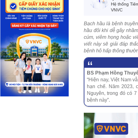
Hệ thống Tiê
VNVC
Bạch hầu là bệnh truyền
hầu đôi khi dễ gây nhầm
cúm, viêm họng hoặc viê
viết này sẽ giải đáp th
bệnh hô hấp thông thườn
BS Phạm Hồng Thuyết
“Hiện nay, Việt Nam vẫ
hạn chế. Năm 2023, c
Nguyên, trong đó có 7
bệnh này”.