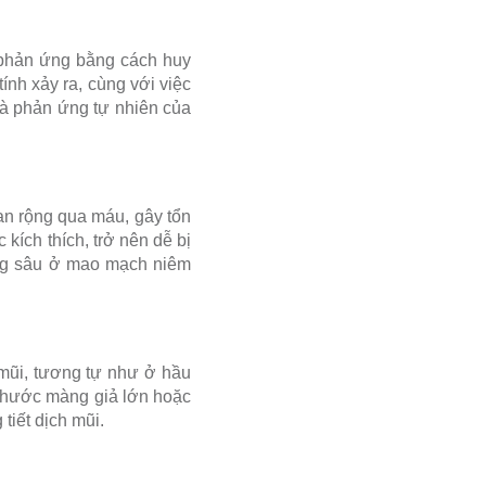
c phản ứng bằng cách huy
ính xảy ra, cùng với việc
là phản ứng tự nhiên của
an rộng qua máu, gây tổn
kích thích, trở nên dễ bị
ơng sâu ở mao mạch niêm
 mũi, tương tự như ở hầu
h thước màng giả lớn hoặc
tiết dịch mũi.