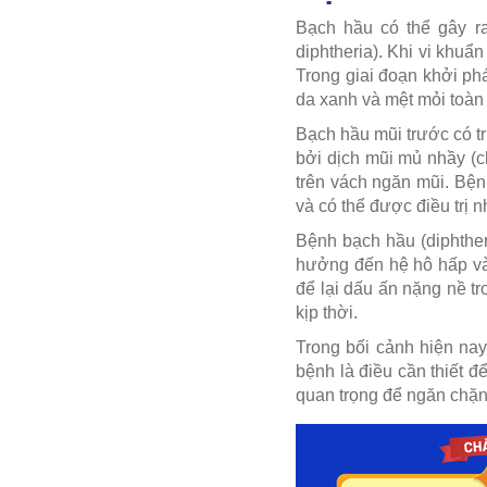
Bạch hầu có thể gây ra
diphtheria). Khi vi khuẩ
Trong giai đoạn khởi ph
da xanh và mệt mỏi toàn 
Bạch hầu mũi trước có t
bởi dịch mũi mủ nhầy (c
trên vách ngăn mũi. Bện
và có thể được điều trị 
Bệnh bạch hầu (diphther
hưởng đến hệ hô hấp và 
để lại dấu ấn nặng nề t
kịp thời.
Trong bối cảnh hiện nay
bệnh là điều cần thiết đ
quan trọng để ngăn chặn