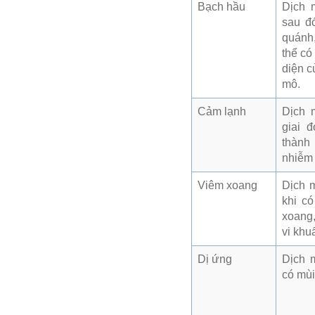
Bạch hầu
Dịch 
sau đ
quánh
thể có
diện c
mô.
Cảm lạnh
Dịch 
giai 
thành
nhiễm 
Viêm xoang
Dịch 
khi có
xoang,
vi khu
Dị ứng
Dịch 
có mùi