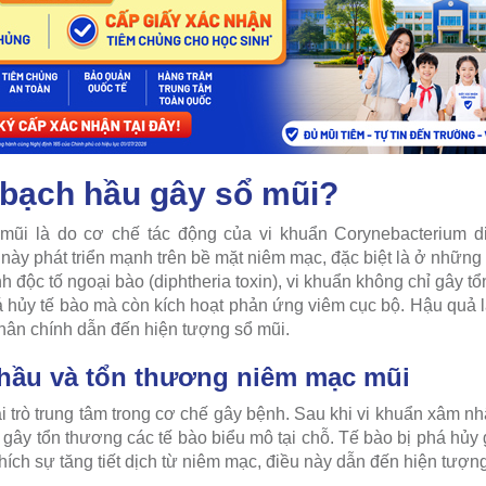
 bạch hầu gây sổ mũi?
ũi là do cơ chế tác động của vi khuẩn Corynebacterium di
này phát triển mạnh trên bề mặt niêm mạc, đặc biệt là ở những
 độc tố ngoại bào (diphtheria toxin), vi khuẩn không chỉ gây tổ
 hủy tế bào mà còn kích hoạt phản ứng viêm cục bộ. Hậu quả 
nhân chính dẫn đến hiện tượng sổ mũi.
 hầu và tổn thương niêm mạc mũi
i trò trung tâm trong cơ chế gây bệnh. Sau khi vi khuẩn xâm 
gây tổn thương các tế bào biểu mô tại chỗ. Tế bào bị phá hủy 
thích sự tăng tiết dịch từ niêm mạc, điều này dẫn đến hiện tượn