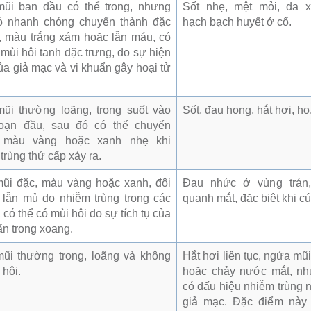
mũi ban đầu có thể trong, nhưng
Sốt nhẹ, mệt mỏi, da 
ó nhanh chóng chuyển thành đặc
hạch bạch huyết ở cổ.
, màu trắng xám hoặc lẫn máu, có
 mùi hôi tanh đặc trưng, do sự hiện
ủa giả mạc và vi khuẩn gây hoại tử
mũi thường loãng, trong suốt vào
Sốt, đau họng, hắt hơi, ho
đoạn đầu, sau đó có thể chuyển
 màu vàng hoặc xanh nhẹ khi
trùng thứ cấp xảy ra.
mũi đặc, màu vàng hoặc xanh, đôi
Đau nhức ở vùng trán
 lẫn mủ do nhiễm trùng trong các
quanh mắt, đặc biệt khi cú
 có thể có mùi hôi do sự tích tụ của
ẩn trong xoang.
mũi thường trong, loãng và không
Hắt hơi liên tục, ngứa mũ
 hôi.
hoặc chảy nước mắt, n
có dấu hiệu nhiễm trùng 
giả mạc. Đặc điểm này