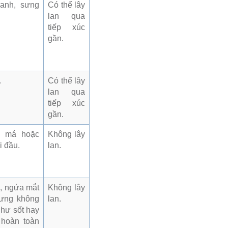
xanh, sưng
Có thể lây
lan qua
tiếp xúc
gần.
.
Có thể lây
lan qua
tiếp xúc
gần.
, má hoặc
Không lây
i đầu.
lan.
i, ngứa mắt
Không lây
hưng không
lan.
như sốt hay
 hoàn toàn