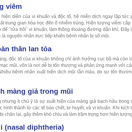
g viêm
 hiện diện của vi khuẩn và độc tố, hệ miễn dịch ngay lập tứ
t trung gian hóa học đến ổ nhiễm trùng. Hiện tượng viêm cấp t
y để "rửa trôi" vi khuẩn, làm thông thoáng đường dẫn khí. Đây 
là nguyên nhân trực tiếp khiến bệnh nhân bị sổ mũi.
àn thân lan tỏa
g, độc tố của vi khuẩn không chỉ ảnh hưởng cục bộ mà còn l
ạc mũi, vốn là nơi dễ bị tổn thương và phản ứng mạnh với các 
hiều bệnh nhân xuất hiện dịch mũi lẫn máu, do sự tổn thư
nh màng giả trong mũi
 nhưng ít chú ý là sự xuất hiện của màng giả bạch hầu trong
hình thành từ các tế bào chết, tơ huyết, và vi khuẩn. Khi kíc
bị chặn lại, gây thêm khó chịu và làm trầm trọng hơn hiện tượng 
 (nasal diphtheria)