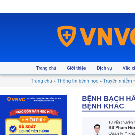
Trang chủ
Giới thiệu
Dịch vụ
Vắc x
Trang chủ
»
Thông tin bệnh học
»
Truyền nhiễm
BỆNH BẠCH HẦ
BỆNH KHÁC
Tư vấn chuyên m
BS Phạm Hồ
Quản lý Y kh