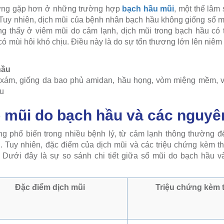
ường gặp hơn ở những trường hợp
bạch hầu mũi
, một thể lâm
Tuy nhiên, dịch mũi của bệnh nhân bạch hầu không giống sổ m
ng thấy ở viêm mũi do cảm lạnh, dịch mũi trong bạch hầu có
ó mùi hôi khó chịu. Điều này là do sự tổn thương lớn lên niêm
xám, giống da bao phủ amidan, hầu họng, vòm miệng mềm, v
u
ổ mũi do bạch hầu và các nguy
ng phổ biến trong nhiều bệnh lý, từ cảm lạnh thông thường đ
 Tuy nhiên, đặc điểm của dịch mũi và các triệu chứng kèm th
 Dưới đây là sự so sánh chi tiết giữa sổ mũi do bạch hầu 
Đặc điểm dịch mũi
Triệu chứng kèm 