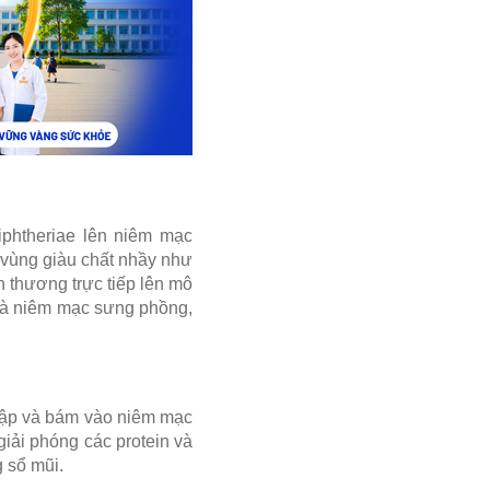
phtheriae lên niêm mạc
 vùng giàu chất nhầy như
n thương trực tiếp lên mô
là niêm mạc sưng phồng,
nhập và bám vào niêm mạc
giải phóng các protein và
g sổ mũi.