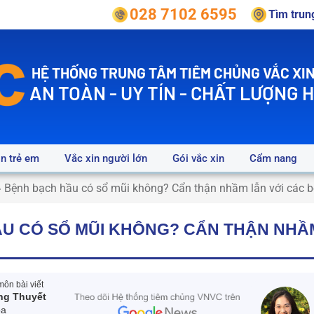
028 7102 6595
Tìm tru
HỆ THỐNG TRUNG TÂM TIÊM CHỦNG VẮC XIN
AN TOÀN - UY TÍN - CHẤT LƯỢNG 
in trẻ em
Vắc xin người lớn
Gói vắc xin
Cẩm nang
»
Bệnh bạch hầu có sổ mũi không? Cẩn thận nhầm lẫn với các 
U CÓ SỔ MŨI KHÔNG? CẨN THẬN NHẦM
ôn bài viết
ng Thuyết
oa