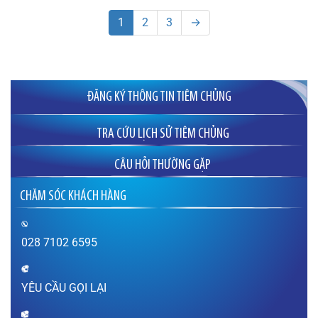
1
2
3
→
ĐĂNG KÝ THÔNG TIN TIÊM CHỦNG
TRA CỨU LỊCH SỬ TIÊM CHỦNG
CÂU HỎI THƯỜNG GẶP
Đăng ký tiêm phòng cho bà bầu ở đâu uy
CHĂM SÓC KHÁCH HÀNG
tín?
Tôi có kế hoạch mang thai vào năm 2023 để
tuổi con hợp tuổi hai vợ chồng, vậy tôi nên bắt
đầu tiêm phòng các loại vắc xin từ lúc nào là
028 7102 6595
hợp lý? Đăng ký…
XEM THÊM
YÊU CẦU GỌI LẠI
Sau khi tiêm vắc xin bao lâu thì được mang
thai?