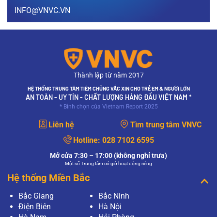
Thưa bác sĩ, sau khi tiêm vắc xin bao lâu thì có
INFO@VNVC.VN
thể mang thai? Sau khi tiêm vắc xin chưa được
1 tháng (tính từ thời điểm tiêm phòng) em lỡ có
thai thì có…
XEM THÊM
Sùi mào gà nguy hiểm như thế nào?
Thưa bác sĩ, bệnh sùi mào gà gây ra hậu quả
Thành lập từ năm 2017
gì? Em đang mang thai, mắc sùi mào gà thì có
ảnh hưởng như thế nào đến sức khỏe thai nhi?
HỆ THỐNG TRUNG TÂM TIÊM CHỦNG VẮC XIN CHO TRẺ EM & NGƯỜI LỚN
Mong bác sĩ giải…
AN TOÀN - UY TÍN - CHẤT LƯỢNG HÀNG ĐẦU VIỆT NAM *
* Bình chọn của Vietnam Report 2025
XEM THÊM
Liên hệ
Tìm trung tâm VNVC
Mục đích của xét nghiệm PAP và xét nghiệm
HPV có giống nhau không?
Hotline:
028 7102 6595
Mục đích của xét nghiệm PAP và xét nghiệm
HPV có giống nhau không?
Mở cửa 7:30 – 17:00 (không nghỉ trưa)
Một số Trung tâm có giờ hoạt động riêng
XEM THÊM
Hệ thống Miền Bắc
Làm gì khi xét nghiệm PAP có kết quả bất
Bắc Giang
Bắc Ninh
thường?
Điện Biên
Hà Nội
Thưa bác sĩ, tôi vừa tiến hành phương pháp
Pap để tầm soát ung thư cổ tử cung tại bệnh