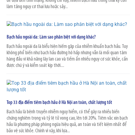
đe dọa đến tính mạng. Không chỉ vậy, nhiễm bạch hầu trong thai kỳ còn
làm tăng nguy cơ thai lưu hoặc sảy...
Bạch hầu ngoài da: Làm sao phân biệt với dạng khác?
Bạch hầu ngoài da là biểu hiện hiếm gặp của nhiễm khuẩn bạch hầu. Tuy
không phổ biến như bạch hầu đường hô hấp nhưng vẫn là mối quan tâm
hàng đầu vì khả năng lây lan cao và tiềm ẩn nhiều nguy cơ sức khỏe, cần
được chú ý và kiểm soát kịp thời....
Top 33 địa điểm tiêm bạch hầu ở Hà Nội an toàn, chất lượng tốt
Bạch hầu là bệnh truyền nhiễm nguy hiểm, có thể gây ra nhiều biến
chứng nghiêm trọng và tỷ lệ tử vong cao, lên tới 20%. Tiêm vắc xin bạch
hầu là phương pháp phòng ngừa hiệu quả, an toàn và tiết kiệm nhất để
bảo vệ sức khỏe. Chính vì vậy, khi lựa...