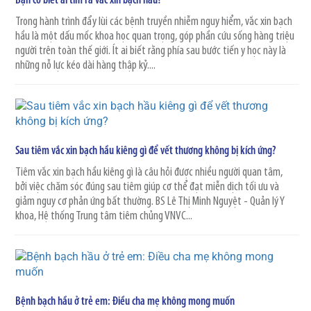
Bạn có biết ai tìm ra vắc xin bạch hầu?
Trong hành trình đẩy lùi các bệnh truyền nhiễm nguy hiểm, vắc xin bạch
hầu là một dấu mốc khoa học quan trọng, góp phần cứu sống hàng triệu
người trên toàn thế giới. Ít ai biết rằng phía sau bước tiến y học này là
những nỗ lực kéo dài hàng thập kỷ....
Sau tiêm vắc xin bạch hầu kiêng gì để vết thương không bị kích ứng?
Tiêm vắc xin bạch hầu kiêng gì là câu hỏi được nhiều người quan tâm,
bởi việc chăm sóc đúng sau tiêm giúp cơ thể đạt miễn dịch tối ưu và
giảm nguy cơ phản ứng bất thường. BS Lê Thị Minh Nguyệt - Quản lý Y
khoa, Hệ thống Trung tâm tiêm chủng VNVC...
Bệnh bạch hầu ở trẻ em: Điều cha mẹ không mong muốn