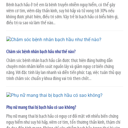
Bệnh bạch hầu ở trẻ em là bệnh truyền nhiễm nguy hiểm, có thể gây
viêm cơ tim, viêm dây thần kinh, suy hô hấp và tử vong tới 30% nếu
không được phát hiện, điều trị sớm. Vậy trẻ bị bạch hầu có biểu hiện gì,
điều trị ra sao và làm thế nào...
Chăm sóc bệnh nhân bạch hầu như thế nào?
Chăm sóc bệnh nhân bạch hầu cần được thực hiện đúng hướng dẫn
chuyên môn nhằm kiểm soát nguồn lây và giảm nguy cơ biến chứng
nặng. Với đặc tính lây lan nhanh và diễn tiến phức tạp, việc tuân thủ quy
trình chăm sóc chuẩn y khoa đóng vai trò then chốt...
Phụ nữ mang thai bị bạch hầu có sao không?
Phụ nữ mang thai bị bạch hầu có nguy cơ đối mặt với nhiều biến chứng
nguy hiểm như suy hô hấp, viêm cơ tim, tổn thương thần kinh, thậm chí