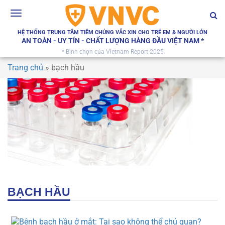
Toggle
navigation
HỆ THỐNG TRUNG TÂM TIÊM CHỦNG VẮC XIN CHO TRẺ EM & NGƯỜI LỚN
AN TOÀN - UY TÍN - CHẤT LƯỢNG HÀNG ĐẦU VIỆT NAM *
* Bình chọn của Vietnam Report 2025
Trang chủ
»
bạch hầu
BẠCH HẦU