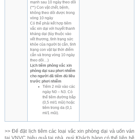
mạnh sau 10 ngày theo dõi
(**) Con vật chết, bệnh,
không theo dõi được trong
vòng 10 ngày
Có thể phải kết hợp tiêm
vắc xin dại với huyết thanh
kháng dại (tùy thuộc vào
vết thương, tình trạng sức
khỏe của người bị cắn, tình
trạng con vật tại thời điểm
cắn và trong vòng 10 ngày
theo dõi…)
Lịch tiêm phòng vắc xin
phòng dại sau phơi nhiễm
cho người đã tiêm đủ liều
trước phơi nhiễm
Tiêm 2 mũi vào các
ngày N0 – N3. Có
thể tiêm đường bắp
(0,5 ml/1 mũi) hoặc
tiêm trong da (0,1
ml/1 mũi).
>> Để đặt lịch tiêm các loại vắc xin phòng dại và uốn ván
tại VNVC hiệu quả tại nhà, quý Khách hàng có thể liên hệ