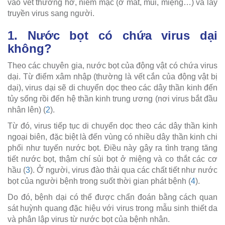
vào vết thương hở, niêm mạc (ở mắt, mũi, miệng…) và lây
truyền virus sang người.
1. Nước bọt có chứa virus dại
không?
Theo các chuyên gia, nước bọt của động vật có chứa virus
dại. Từ điểm xâm nhập (thường là vết cắn của động vật bị
dại), virus dại sẽ di chuyển dọc theo các dây thần kinh đến
tủy sống rồi đến hệ thần kinh trung ương (nơi virus bắt đầu
nhân lên) (
2
).
Từ đó, virus tiếp tục di chuyển dọc theo các dây thần kinh
ngoại biên, đặc biệt là đến vùng có nhiều dây thần kinh chi
phối như tuyến nước bọt. Điều này gây ra tình trạng tăng
tiết nước bọt, thậm chí sủi bọt ở miệng và co thắt các cơ
hầu (
3
). Ở người, virus đào thải qua các chất tiết như nước
bọt của người bệnh trong suốt thời gian phát bệnh (
4
).
Do đó, bệnh dại có thể được chẩn đoán bằng cách quan
sát huỳnh quang đặc hiệu với virus trong mẫu sinh thiết da
và phân lập virus từ nước bọt của bệnh nhân.