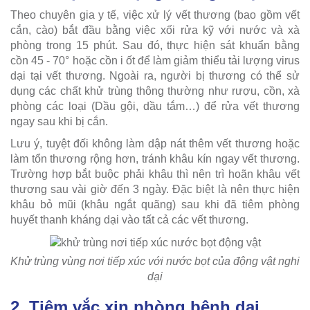
Theo chuyên gia y tế, việc xử lý vết thương (bao gồm vết
cắn, cào) bắt đầu bằng việc xối rửa kỹ với nước và xà
phòng trong 15 phút. Sau đó, thực hiện sát khuẩn bằng
cồn 45 - 70° hoặc cồn i ốt để làm giảm thiểu tải lượng virus
dại tại vết thương. Ngoài ra, người bị thương có thể sử
dụng các chất khử trùng thông thường như rượu, cồn, xà
phòng các loại (Dầu gội, dầu tắm…) để rửa vết thương
ngay sau khi bị cắn.
Lưu ý, tuyệt đối không làm dập nát thêm vết thương hoặc
làm tổn thương rộng hơn, tránh khâu kín ngay vết thương.
Trường hợp bắt buộc phải khâu thì nên trì hoãn khâu vết
thương sau vài giờ đến 3 ngày. Đặc biệt là nên thực hiện
khâu bỏ mũi (khâu ngắt quãng) sau khi đã tiêm phòng
huyết thanh kháng dại vào tất cả các vết thương.
Khử trùng vùng nơi tiếp xúc với nước bọt của động vật nghi
dại
2. Tiêm vắc xin phòng bệnh dại