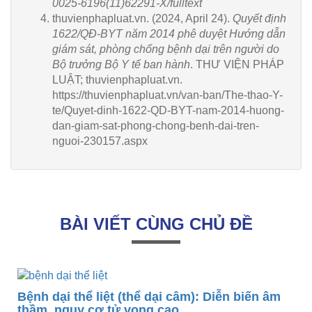
0025-6196(11)62291-X/fulltext
thuvienphapluat.vn. (2024, April 24).
Quyết định
1622/QĐ-BYT năm 2014 phê duyệt Hướng dẫn
giám sát, phòng chống bệnh dại trên người do
Bộ trưởng Bộ Y tế ban hành
. THƯ VIỆN PHÁP
LUẬT; thuvienphapluat.vn.
https://thuvienphapluat.vn/van-ban/The-thao-Y-
te/Quyet-dinh-1622-QD-BYT-nam-2014-huong-
dan-giam-sat-phong-chong-benh-dai-tren-
nguoi-230157.aspx
BÀI VIẾT CÙNG CHỦ ĐỀ
Bệnh dại thể liệt (thể dại câm): Diễn biến âm
thầm, nguy cơ tử vong cao