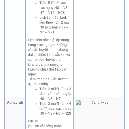
Tiêm 5 liều** vào
các ngày N0 – N3 –
N7 – N14 – N28
Lịch tiêm đặt biệt: 4
liều theo lịch: 2 mũi
N0 (ở 2 bên chi) –
N7 – N21
Lịch tiêm đặc biệt áp dụng
trong trường hợp: Không
có sẵn huyết thanh kháng
dại tại điểm tiêm vắc xin và
xa nơi tiêm huyết thanh
kháng dại mà người bị
thương chưa thể tiếp cận
ngay.
Tiêm trong da (liều lượng:
0,1 ml/1 mũi)
Tiêm 2 mũi/1 lần x 3
lần* vào các ngày
N0 – N3 – N7
Abhayrab
Tiêm 2 mũi/1 lần x 4
lần** vào các ngày
N0 – N3 – N7 – N28
Lưu ý:
(*) Con vật sống khỏe