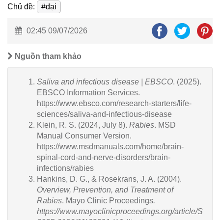
Chủ đề:
#dại
02:45 09/07/2026
Nguồn tham khảo
Saliva and infectious disease | EBSCO
. (2025).
EBSCO Information Services.
https://www.ebsco.com/research-starters/life-
sciences/saliva-and-infectious-disease
Klein, R. S. (2024, July 8).
Rabies
. MSD
Manual Consumer Version.
https://www.msdmanuals.com/home/brain-
spinal-cord-and-nerve-disorders/brain-
infections/rabies
Hankins, D. G., & Rosekrans, J. A. (2004).
Overview, Prevention, and Treatment of
Rabies
. Mayo Clinic Proceedings
.
https://www.mayoclinicproceedings.org/article/S