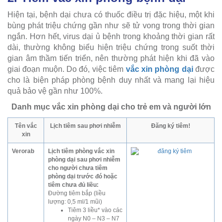
Hiện tại, bệnh dại chưa có thuốc điều trị đặc hiệu, một khi
bùng phát triệu chứng gần như sẽ tử vong trong thời gian
ngắn. Hơn hết, virus dại ủ bệnh trong khoảng thời gian rất
dài, thường không biểu hiện triệu chứng trong suốt thời
gian âm thầm tiến triển, nên thường phát hiện khi đã vào
giai đoạn muộn. Do đó, việc tiêm
vắc xin phòng dại
được
cho là biện pháp phòng bệnh duy nhất và mang lại hiệu
quả bảo vệ gần như 100%.
Danh mục vắc xin phòng dại cho trẻ em và người lớn
Tên vắc
Lịch tiêm sau phơi nhiễm
Đăng ký tiêm!
xin
Verorab
Lịch tiêm phòng vắc xin
phòng dại sau phơi nhiễm
cho người chưa tiêm
phòng dại trước đó hoặc
tiêm chưa đủ liều:
Đường tiêm bắp (liều
lượng: 0,5 ml/1 mũi)
Tiêm 3 liều* vào các
ngày N0 – N3 – N7