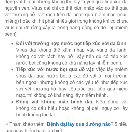
động vật bị dại nhưng không thể lây truyền qua tiếp xúc da
nguyên vẹn. Virus dại chỉ có thể xâm nhập vào cơ thể qua
vết thương hở, vết rách trên da hoặc qua niêm mạc (mũi,
miệng) hoặc khi hít phải nhiều giọt trong không khí có chứa
virus dại (thường xảy ra trong hang động có dơi bị nhiễm
bệnh).
Đối với trường hợp nước bọt tiếp xúc với da lành
:
Virus dại không thể xâm nhập vào vùng da lành,
không có vết rách hay hở, vậy nên dù có tiếp xúc
nước bọt cũng không có khả năng lây nhiễm bệnh.
Tiếp xúc với nước bọt qua đồ vật
: Việc lây nhiễm
virus dại qua nước bọt ở các đồ vật ở môi trường
bên ngoài nhưng không có các yếu tố như tiếp xúc
với vết thương hở hay tiếp xúc trực tiếp qua niêm
mạc, thì không có khả năng lây nhiễm bệnh.
Động vật không mắc bệnh dại
: Nếu động vật
không có dấu hiệu hoặc không bị dại, nguy cơ lây
bệnh không tồn tại.
⇒ Tham khảo thêm:
Bệnh dại lây qua đường nào
? 5 hiểu
lầm nguy hiểm bạn cần biết