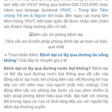
trực tiếp với VNVC thông qua hotline 028.7102.6595 hoặc
inbox qua fanpage facebook
VNVC – Trung tâm Tiêm
chủng Trẻ em & Người lớn
hoặc đến ngay các trung tâm
tiêm chủng VNVC trên toàn quốc để được nhân viên chăm
sóc Khách hàng hướng dẫn chi tiết.
Tiêm vắc xin là biện pháp phòng bệnh dại an toàn và hiệu
quả nhất
⇒ Tham khảo thêm:
Bệnh dại có lây qua đường ăn uống
không
? Giải đáp từ chuyên gia y tế
Bệnh dại có lây qua đường nước bọt không?
Bệnh dại
có thể lây qua đường nước bọt thông qua vết cắn của
động vật bị dại hoặc khi chúng liếm vào vết thương hở hay
tiếp xúc với niêm mạc của người (mắt, mũi, miệng). Chủ
động tiêm vắc xin phòng dại trước và sau phơi nhiễm là
biện pháp phòng bệnh hiệu quả nhất, đặc biệt với những
đối tượng nguy cơ cao có khả năng tiếp xúc với nguồn lây
bệnh dại thường xuyên.