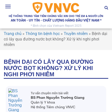
Toggle
navigation
HỆ THỐNG TRUNG TÂM TIÊM CHỦNG VẮC XIN CHO TRẺ EM & NGƯỜI LỚN
AN TOÀN - UY TÍN - CHẤT LƯỢNG HÀNG ĐẦU VIỆT NAM *
* Bình chọn của Vietnam Report 2025
Trang chủ
»
Thông tin bệnh học
»
Truyền nhiễm
»
Bệnh dại
có lây qua đường nước bọt không? Xử lý khi nghi phơi
nhiễm
BỆNH DẠI CÓ LÂY QUA ĐƯỜNG
NƯỚC BỌT KHÔNG? XỬ LÝ KHI
NGHI PHƠI NHIỄM
Tư vấn chuyên môn bài viết
BS Phan Nguyễn Trường Giang
Quản lý Y khoa
Hệ thống Tiêm chủng VNVC