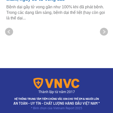
Bệnh dại gây tử vong gần như 100% khi đã phát bệnh.
Trong các dạng lâm sàng, bệnh dại thể liệt (hay còn gọi
là thể dại...
Thành lập từ năm 2017
HỆ THỐNG TRUNG TÂM TIÊM CHỦNG VẮC XIN CHO TRẺ EM & NGƯỜI LỚN
AN TOÀN - UY TÍN - CHẤT LƯỢNG HÀNG ĐẦU VIỆT NAM *
* Bình chọn của Vietnam Report 2025