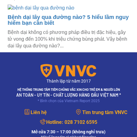
Bệnh dại lây qua đường nào? 5 hiểu lầm nguy
hiểm bạn cần biết
Bệnh dại không có phương pháp điều trị đặc hiệu, gây
tử vong đến 100% khi triệu chứng bùng phát. Vậy bệnh
dại lây qua đường nào?...
Thành lập từ năm 2017
HỆ THỐNG TRUNG TÂM TIÊM CHỦNG VẮC XIN CHO TRẺ EM & NGƯỜI LỚN
AN TOÀN - UY TÍN - CHẤT LƯỢNG HÀNG ĐẦU VIỆT NAM *
* Bình chọn của Vietnam Report 2025
Liên hệ
Tìm trung tâm VNVC
Hotline:
028 7102 6595
Mở cửa 7:30 – 17:00 (không nghỉ trưa)
Một số Trung tâm có giờ hoạt động riêng