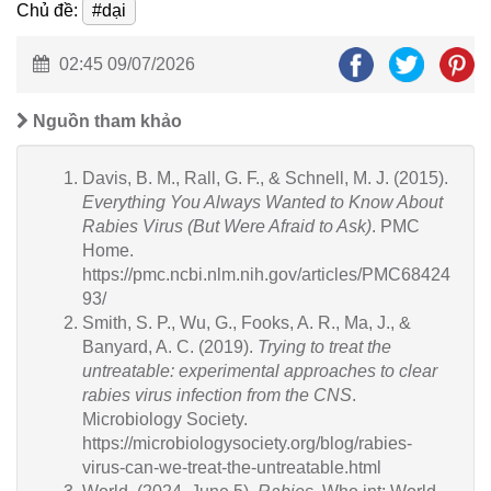
Chủ đề:
#dại
02:45 09/07/2026
Nguồn tham khảo
Davis, B. M., Rall, G. F., & Schnell, M. J. (2015).
Everything You Always Wanted to Know About
Rabies Virus (But Were Afraid to Ask)
. PMC
Home.
https://pmc.ncbi.nlm.nih.gov/articles/PMC68424
93/
Smith, S. P., Wu, G., Fooks, A. R., Ma, J., &
Banyard, A. C. (2019).
Trying to treat the
untreatable: experimental approaches to clear
rabies virus infection from the CNS
.
Microbiology Society.
https://microbiologysociety.org/blog/rabies-
virus-can-we-treat-the-untreatable.html