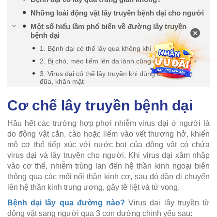
Những loài động vật lây truyền bệnh dại cho người
Một số hiểu lầm phổ biến về đường lây truyền
×
bệnh dại
1. Bệnh dại có thể lây qua không khí
2. Bị chó, mèo liếm lên da lành cũng có thể bị dại
3. Virus dại có thể lây truyền khi dùng chung chén
đũa, khăn mặt
Cơ chế lây truyền bệnh dại
Hầu hết các trường hợp phơi nhiễm virus dại ở người là
do động vật cắn, cào hoặc liếm vào vết thương hở, khiến
mô cơ thể tiếp xúc với nước bọt của động vật có chứa
virus dại và lây truyền cho người. Khi virus dại xâm nhập
vào cơ thể, nhiễm trùng lan đến hệ thần kinh ngoại biên
thông qua các mối nối thần kinh cơ, sau đó dần di chuyển
lên hệ thần kinh trung ương, gây tê liệt và tử vong.
Bệnh dại lây qua đường nào?
Virus dại lây truyền từ
động vật sang người qua 3 con đường chính yếu sau: