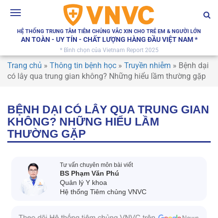
Toggle
navigation
HỆ THỐNG TRUNG TÂM TIÊM CHỦNG VẮC XIN CHO TRẺ EM & NGƯỜI LỚN
AN TOÀN - UY TÍN - CHẤT LƯỢNG HÀNG ĐẦU VIỆT NAM *
* Bình chọn của Vietnam Report 2025
Trang chủ
»
Thông tin bệnh học
»
Truyền nhiễm
»
Bệnh dại
có lây qua trung gian không? Những hiểu lầm thường gặp
BỆNH DẠI CÓ LÂY QUA TRUNG GIAN
KHÔNG? NHỮNG HIỂU LẦM
THƯỜNG GẶP
Tư vấn chuyên môn bài viết
BS Phạm Văn Phú
Quản lý Y khoa
Hệ thống Tiêm chủng VNVC