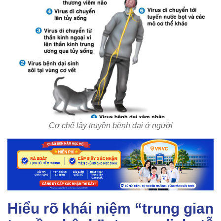
Cơ chế lây truyền bệnh dại ở người
Hiểu rõ khái niệm “trung gian