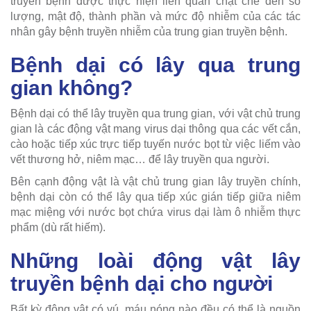
truyền bệnh được thực hiện liên quan chặt chẽ đến số
lượng, mật độ, thành phần và mức độ nhiễm của các tác
nhân gây bệnh truyền nhiễm của trung gian truyền bệnh.
Bệnh dại có lây qua trung
gian không?
Bệnh dại có thể lây truyền qua trung gian, với vật chủ trung
gian là các động vật mang virus dại thông qua các vết cắn,
cào hoặc tiếp xúc trực tiếp tuyến nước bọt từ việc liếm vào
vết thương hở, niêm mạc… để lây truyền qua người.
Bên cạnh động vật là vật chủ trung gian lây truyền chính,
bệnh dại còn có thể lây qua tiếp xúc gián tiếp giữa niêm
mạc miệng với nước bọt chứa virus dại làm ô nhiễm thực
phẩm (dù rất hiếm).
Những loài động vật lây
truyền bệnh dại cho người
Bất kỳ động vật có vú, máu nóng nào đều có thể là nguồn