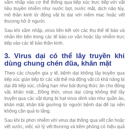
xâm nhập vào cơ thể thông qua tiếp xúc trực tiếp với vật
liệu truyền nhiễm như nước bọt, nước mắt, dịch não tủy,
mô thần kinh từ động vật bị dại với niêm mạc hoặc vết
thương hở ở người.
Sau khi xâm nhập, virus liên kết với các thụ thể tế bào và
nhân lên bên trong các tế bào cơ vân hoặc lây nhiễm trực
tiếp vào các tế bào thần kinh.
3. Virus dại có thể lây truyền khi
dùng chung chén đũa, khăn mặt
Theo các chuyên gia y tế, bệnh dại không lây truyền qua
tiếp xúc gián tiếp từ các vật thể mà động vật có khả năng bị
dại đã tiếp xúc, chẳng hạn như bát đựng thức ăn cho động
vật, khăn mặt…Đồng thời, virus dại cũng không thể lây
truyền qua các vật dụng bị hạt virus dính vào như quần áo,
khăn mặt, khăn trải giường từ người bệnh dại để lại nên
không cần quá lo lắng.
Sau khi bị phơi nhiễm với virus dại thông qua vết cắn hoặc
vết xước, việc xử lý vết thương và tiêm phòng có hiệu quả