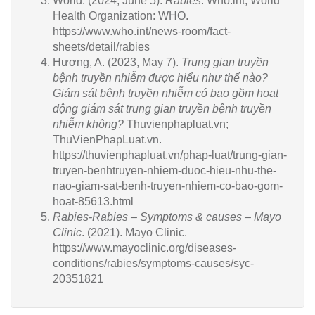
World. (2024, June 5).
Rabies
. Who.int; World
Health Organization: WHO.
https://www.who.int/news-room/fact-
sheets/detail/rabies
Hương, A. (2023, May 7).
Trung gian truyền
bệnh truyền nhiễm được hiểu như thế nào?
Giám sát bệnh truyền nhiễm có bao gồm hoạt
động giám sát trung gian truyền bệnh truyền
nhiễm không?
Thuvienphapluat.vn;
ThuVienPhapLuat.vn.
https://thuvienphapluat.vn/phap-luat/trung-gian-
truyen-benhtruyen-nhiem-duoc-hieu-nhu-the-
nao-giam-sat-benh-truyen-nhiem-co-bao-gom-
hoat-85613.html
Rabies-Rabies – Symptoms & causes – Mayo
Clinic
. (2021). Mayo Clinic.
https://www.mayoclinic.org/diseases-
conditions/rabies/symptoms-causes/syc-
20351821