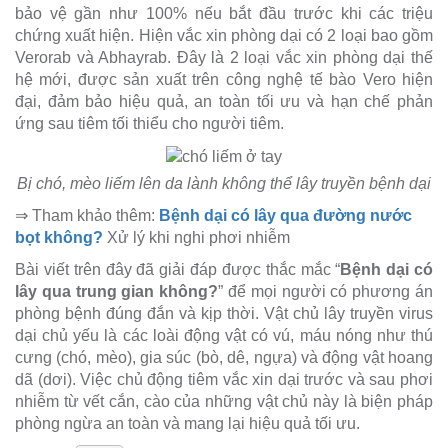
bảo vệ gần như 100% nếu bắt đầu trước khi các triệu
chứng xuất hiện. Hiện vắc xin phòng dại có 2 loại bao gồm
Verorab và Abhayrab. Đây là 2 loại vắc xin phòng dại thế
hệ mới, được sản xuất trên công nghệ tế bào Vero hiện
đại, đảm bảo hiệu quả, an toàn tối ưu và hạn chế phản
ứng sau tiêm tối thiểu cho người tiêm.
Bị chó, mèo liếm lên da lành không thể lây truyền bệnh dại
⇒ Tham khảo thêm:
Bệnh dại có lây qua đường nước
bọt không?
Xử lý khi nghi phơi nhiễm
Bài viết trên đây đã giải đáp được thắc mắc “
Bệnh dại có
lây qua trung gian không?
” để mọi người có phương án
phòng bệnh đúng đắn và kịp thời. Vật chủ lây truyền virus
dại chủ yếu là các loài động vật có vú, máu nóng như thú
cưng (chó, mèo), gia súc (bò, dê, ngựa) và động vật hoang
dã (dơi). Việc chủ động tiêm vắc xin dại trước và sau phơi
nhiễm từ vết cắn, cào của những vật chủ này là biện pháp
phòng ngừa an toàn và mang lại hiệu quả tối ưu.