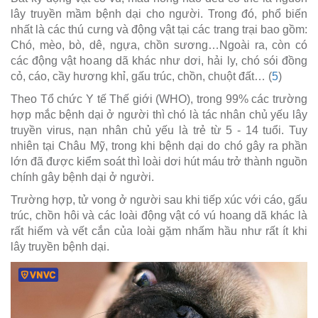
lây truyền mầm bệnh dại cho người. Trong đó, phổ biến
nhất là các thú cưng và động vật tại các trang trại bao gồm:
Chó, mèo, bò, dê, ngựa, chồn sương…Ngoài ra, còn có
các động vật hoang dã khác như dơi, hải ly, chó sói đồng
cỏ, cáo, cầy hương khỉ, gấu trúc, chồn, chuột đất… (
5
)
Theo Tổ chức Y tế Thế giới (WHO), trong 99% các trường
hợp mắc bệnh dại ở người thì chó là tác nhân chủ yếu lây
truyền virus, nạn nhân chủ yếu là trẻ từ 5 - 14 tuổi. Tuy
nhiên tại Châu Mỹ, trong khi bệnh dại do chó gây ra phần
lớn đã được kiểm soát thì loài dơi hút máu trở thành nguồn
chính gây bệnh dại ở người.
Trường hợp, tử vong ở người sau khi tiếp xúc với cáo, gấu
trúc, chồn hôi và các loài động vật có vú hoang dã khác là
rất hiếm và vết cắn của loài gặm nhấm hầu như rất ít khi
lây truyền bệnh dại.