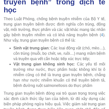
truyền bệnh” trong dịch tễ
học
Theo Luật Phòng, chống bệnh truyền nhiễm của Bộ Y tế,
trung gian truyền bệnh được định nghĩa côn trùng, động
vật, môi trường, thực phẩm và các vật khác mang tác nhân
gây bệnh truyền nhiễm và có khả năng truyền bệnh (
4
).
Như vậy, trung gian truyền bệnh có thể là:
Sinh vật trung gian
: Các loại động vật (chó, mèo…),
côn trùng (muỗi, bọ chét, ve, ruồi…) mang mầm bệnh
và truyền qua vết cắn hoặc tiếp xúc trực tiếp;
Vật trung gian không sinh học
: Các yếu tố môi
trường như nước, thực phẩm hoặc không khí bị ô
nhiễm cũng có thể là trung gian truyền bệnh, chẳng
hạn như nước nhiễm khuẩn có thể truyền bệnh tả,
bệnh đường ruột salmonellosis do thực phẩm
Trung gian truyền bệnh đóng vai trò quan trọng trong việc
xác định cách thức lây lan của bệnh, từ đó xây dựng các
biện pháp phòng ngừa hiệu quả. Việc giám sát trung gian