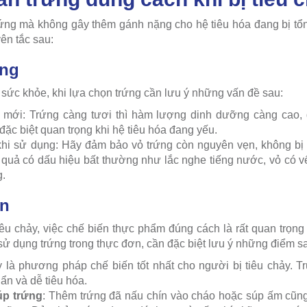
trứng mà không gây thêm gánh nặng cho hệ tiêu hóa đang bị tổn 
ên tắc sau:
ứng
sức khỏe, khi lựa chọn trứng cần lưu ý những vấn đề sau:
i mới: Trứng càng tươi thì hàm lượng dinh dưỡng càng cao,
đặc biệt quan trọng khi hệ tiêu hóa đang yếu.
khi sử dụng: Hãy đảm bảo vỏ trứng còn nguyên vẹn, không bị 
quả có dấu hiệu bất thường như lắc nghe tiếng nước, vỏ có v
g.
ến
iêu chảy, việc chế biến thực phẩm đúng cách là rất quan trọn
 sử dụng trứng trong thực đơn, cần đặc biệt lưu ý những điểm s
y là phương pháp chế biến tốt nhất cho người bị tiêu chảy. T
uẩn và dễ tiêu hóa.
úp trứng
: Thêm trứng đã nấu chín vào cháo hoặc súp ấm cũng