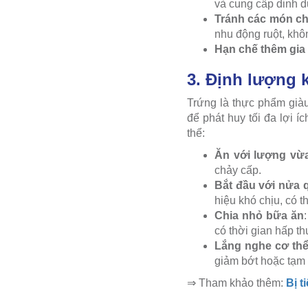
và cung cấp dinh d
Tránh các món ch
nhu động ruột, khôn
Hạn chế thêm gia 
3. Định lượng 
Trứng là thực phẩm giàu
để phát huy tối đa lợi 
thể:
Ăn với lượng vừ
chảy cấp.
Bắt đầu với nửa 
hiệu khó chịu, có 
Chia nhỏ bữa ăn
có thời gian hấp th
Lắng nghe cơ th
giảm bớt hoặc tạm 
⇒ Tham khảo thêm:
Bị t