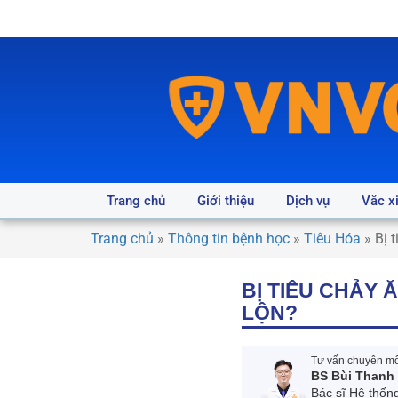
Trang chủ
Giới thiệu
Dịch vụ
Vắc x
Trang chủ
»
Thông tin bệnh học
»
Tiêu Hóa
»
Bị 
BỊ TIÊU CHẢY
LỘN?
Tư vấn chuyên môn
BS Bùi Thanh
Bác sĩ Hệ thốn