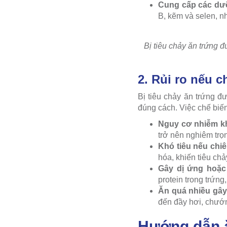
Cung cấp các dư
B, kẽm và selen, n
Bị tiêu chảy ăn trứng đ
2. Rủi ro nếu c
Bị tiêu chảy ăn trứng đ
đúng cách. Việc chế biến
Nguy cơ nhiễm k
trở nên nghiêm tr
Khó tiêu nếu chi
hóa, khiến tiêu chả
Gây dị ứng hoặc
protein trong trứng
Ăn quá nhiều gâ
đến đầy hơi, chướ
Hướng dẫn ă