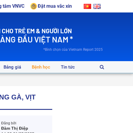
ng tâm VNVC
Đặt mua vắc xin
 CHO TRẺ EM & NGƯỜI LỚN
HÀNG ĐẦU VIỆT NAM *
*Bình chọn của Vietnam Report 2025
Bảng giá
Bệnh học
Tin tức
G GÀ, VỊT
Đăng bởi
Đàm Thị Điệp