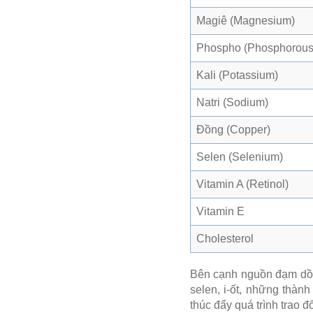
Magiê (Magnesium)
Phospho (Phosphorous
Kali (Potassium)
Natri (Sodium)
Đồng (Copper)
Selen (Selenium)
Vitamin A (Retinol)
Vitamin E
Cholesterol
Bên cạnh nguồn đạm dồi d
selen, i-ốt, những thàn
thúc đẩy quá trình trao đổ