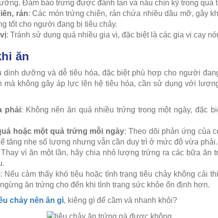
ưỡng. Đảm bảo trứng được đánh tan và nấu chín kỹ trong quá tr
iên, rán
: Các món trứng chiên, rán chứa nhiều dầu mỡ, gây khó
g tốt cho người đang bị tiêu chảy.
vị
: Tránh sử dụng quá nhiều gia vị, đặc biệt là các gia vị cay nó
khi ăn
 dinh dưỡng và dễ tiêu hóa, đặc biệt phù hợp cho người đang 
ích mà không gây áp lực lên hệ tiêu hóa, cần sử dụng với lượn
a phải
: Không nên ăn quá nhiều trứng trong một ngày, đặc biệt
quả hoặc một quả trứng mỗi ngày
: Theo dõi phản ứng của c
thể tăng nhẹ số lượng nhưng vẫn cần duy trì ở mức độ vừa phải.
: Thay vì ăn một lần, hãy chia nhỏ lượng trứng ra các bữa ăn 
u.
ể
: Nếu cảm thấy khó tiêu hoặc tình trạng tiêu chảy không cải th
ngừng ăn trứng cho đến khi tình trạng sức khỏe ổn định hơn.
iêu chảy nên ăn gì
, kiêng gì để cầm và nhanh khỏi?