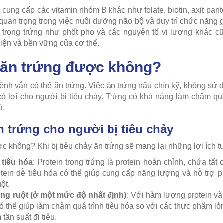
 cung cấp các vitamin nhóm B khác như folate, biotin, axit pa
 quan trọng trong việc nuôi dưỡng não bộ và duy trì chức năng 
 trong trứng như phốt pho và các nguyên tố vi lượng khác c
 diện và bền vững của cơ thể.
y ăn trứng được không?
 bệnh vẫn có thể ăn trứng. Việc ăn trứng nấu chín kỹ, không sử
có lợi cho người bị tiêu chảy. Trứng có khả năng làm chậm quá
ả.
ăn trứng cho người bị tiêu chảy
ợc không? Khi bị tiêu chảy ăn trứng sẽ mang lại những lợi ích t
 tiêu hóa
: Protein trong trứng là protein hoàn chỉnh, chứa tất 
tein dễ tiêu hóa có thể giúp cung cấp năng lượng và hỗ trợ ph
ột.
g ruột (ở một mức độ nhất định)
: Với hàm lượng protein và
có thể giúp làm chậm quá trình tiêu hóa so với các thực phẩm lỏ
tần suất đi tiêu.