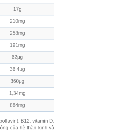
17g
210mg
258mg
191mg
62μg
36,4μg
360μg
1,34mg
884mg
oflavin), B12, vitamin D,
động của hệ thần kinh và