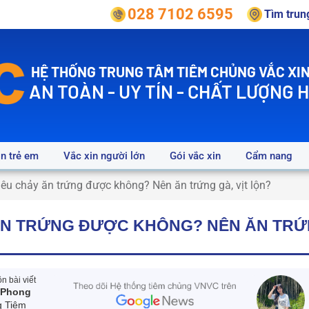
028 7102 6595
Tìm tru
HỆ THỐNG TRUNG TÂM TIÊM CHỦNG VẮC XIN
AN TOÀN - UY TÍN - CHẤT LƯỢNG 
in trẻ em
Vắc xin người lớn
Gói vắc xin
Cẩm nang
tiêu chảy ăn trứng được không? Nên ăn trứng gà, vịt lộn?
 ĂN TRỨNG ĐƯỢC KHÔNG? NÊN ĂN TRỨN
 bài viết
 Phong
g Tiêm