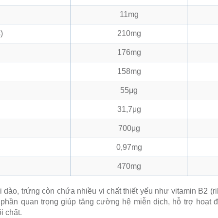
11mg
)
210mg
176mg
158mg
55μg
31,7μg
700μg
0,97mg
470mg
ào, trứng còn chứa nhiều vi chất thiết yếu như vitamin B2 (rib
h phần quan trọng giúp tăng cường hệ miễn dịch, hỗ trợ hoạt 
i chất.