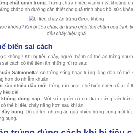
ỡng chất quan trọng
: Trứng chứa nhiều vitamin và khoáng chấ
hững chất dinh dưỡng cần thiết cho quá trình phục hồi sức khỏe
ược không? Khi bị tiêu chảy, ăn trứng giúp làm chậm quá trình tiê
tiêu chảy hiệu quả
hế biến sai cách
ược không? Khi bị tiêu chảy, người bệnh có thể ăn trứng nh
 sai cách có thể tiềm ẩn những rủi ro sau:
huẩn Salmonella
: Ăn trứng sống hoặc trứng lòng đào có thể k
ọng hơn do nhiễm khuẩn.
ên xào nhiều dầu mỡ
: Trứng rán hoặc chế biến nhiều dầu có t
y kéo dài.
 không dung nạp
: Một số người có cơ địa dị ứng với trứ
, có thể bị tiêu chảy nặng hơn sau khi ăn.
y đầy bụng
: Dù có lợi, nhưng ăn quá nhiều trứng trong một lúc
ng bụng.
n trứng đúng cách khi bị tiêu 