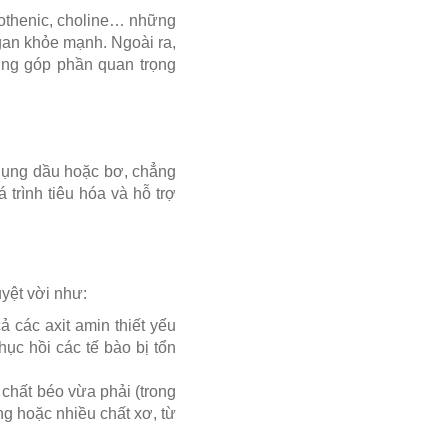
ntothenic, choline… những
gan khỏe mạnh. Ngoài ra,
ũng góp phần quan trọng
 dụng dầu hoặc bơ, chẳng
 trình tiêu hóa và hỗ trợ
uyệt vời như:
cả các axit amin thiết yếu
ục hồi các tế bào bị tổn
 chất béo vừa phải (trong
ng hoặc nhiều chất xơ, từ