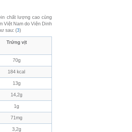
ein chất lượng cao cùng
ẩm Việt Nam do Viện Dinh
ư sau: (
3
)
Trứng vịt
70g
184 kcal
13g
14,2g
1g
71mg
3,2g