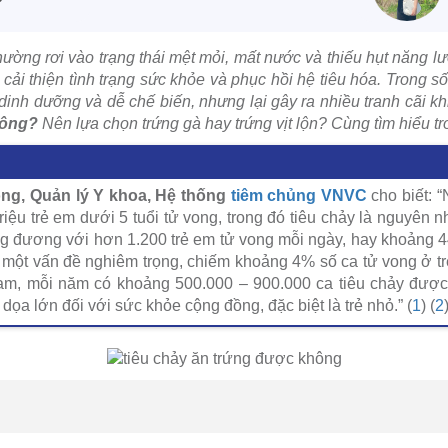
thường rơi vào trạng thái mệt mỏi, mất nước và thiếu hụt năng l
cải thiện tình trạng sức khỏe và phục hồi hệ tiêu hóa. Trong s
dinh dưỡng và dễ chế biến, nhưng lại gây ra nhiều tranh cãi kh
hông?
Nên lựa chọn trứng gà hay trứng vịt lộn? Cùng tìm hiểu tro
ng, Quản lý Y khoa, Hệ thống
tiêm chủng VNVC
cho biết: “
riệu trẻ em dưới 5 tuổi tử vong, trong đó tiêu chảy là nguyên 
ng đương với hơn 1.200 trẻ em tử vong mỗi ngày, hay khoảng 4
à một vấn đề nghiêm trọng, chiếm khoảng 4% số ca tử vong ở tr
Nam, mỗi năm có khoảng 500.000 – 900.000 ca tiêu chảy được
dọa lớn đối với sức khỏe cộng đồng, đặc biệt là trẻ nhỏ.” (
1
) (
2