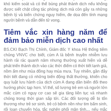
khó kiểm soát và có thể bùng phát thành dịch nếu không
được siết chặt công tác phòng dịch mà còn gây ra những
bệnh lý và biến chứng nguy hiểm, đe dọa đến tính mạng
người bệnh và dẫn đến tử vong.
Tiêm vắc xin hàng năm để
đảm bảo miễn dịch cao nhất
BS.CKI Bạch Thị Chính, Giám đốc Y khoa Hệ thống tiêm
chủng VNVC cho biết, cúm A là bệnh truyền nhiễm lưu
hành rải rác quanh năm nhưng thường xuất hiện và dễ
phát triển thành dịch vào các thời điểm có thời tiết lạnh giá,
nồm ẩm như mùa đông hay mùa mưa. Tuy nhiên, gần đây
thời tiết đang có những biến động thất thường, khiến cho
quy luật lưu hành của dịch cúm A đang dần biến đổi theo
hướng phức tạp hơn. Vì thế, số lượng trẻ em và người lớn
mắc cúm có nguy cơ cao sẽ gia tăng liên tục và nhanh
chóng trong thời gian sắp tới. Các đối tượng dễ bị tổn
thương như trẻ sơ sinh, trẻ có bệnh nền như tim bẩm sinh,
rối loạn chuyển hóa, tắc nghẽn phổi mãn tính,... nếu mắc