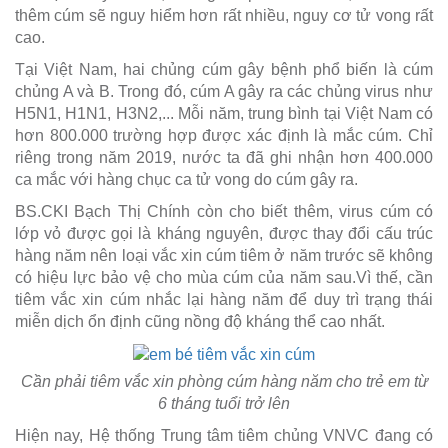
thêm cúm sẽ nguy hiểm hơn rất nhiều, nguy cơ tử vong rất
cao.
Tại Việt Nam, hai chủng cúm gây bệnh phổ biến là cúm
chủng A và B. Trong đó, cúm A gây ra các chủng virus như
H5N1, H1N1, H3N2,... Mỗi năm, trung bình tại Việt Nam có
hơn 800.000 trường hợp được xác định là mắc cúm. Chỉ
riêng trong năm 2019, nước ta đã ghi nhận hơn 400.000
ca mắc với hàng chục ca tử vong do cúm gây ra.
BS.CKI Bạch Thị Chính còn cho biết thêm, virus cúm có
lớp vỏ được gọi là kháng nguyên, được thay đổi cấu trúc
hàng năm nên loại vắc xin cúm tiêm ở năm trước sẽ không
có hiệu lực bảo vệ cho mùa cúm của năm sau.Vì thế, cần
tiêm vắc xin cúm nhắc lại hàng năm để duy trì trạng thái
miễn dịch ổn định cũng nồng độ kháng thể cao nhất.
Cần phải tiêm vắc xin phòng cúm hàng năm cho trẻ em từ
6 tháng tuổi trở lên
Hiện nay, Hệ thống Trung tâm tiêm chủng VNVC đang có