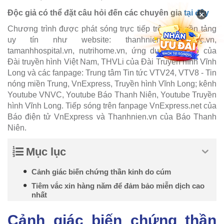
Độc giả có thể đặt câu hỏi đến các chuyên gia
tại đây
×
Chương trình được phát sóng trực tiếp trên các nền tảng
uy tín như website: thanhnien.vn, vnvc.vn,
tamanhhospital.vn, nutrihome.vn, ứng dụng VTVGo của
Đài truyền hình Việt Nam, THVLi của Đài Truyền hình Vĩnh
Long và các fanpage: Trung tâm Tin tức VTV24, VTV8 - Tin
nóng miền Trung, VnExpress, Truyền hình Vĩnh Long; kênh
Youtube VNVC, Youtube Báo Thanh Niên, Youtube Truyền
hình Vĩnh Long. Tiếp sóng trên fanpage VnExpress.net của
Báo điện tử VnExpress và Thanhnien.vn của Báo Thanh
Niên.
Mục lục
Cảnh giác biến chứng thần kinh do cúm
Tiêm vắc xin hàng năm để đảm bảo miễn dịch cao
nhất
Cảnh giác biến chứng thần