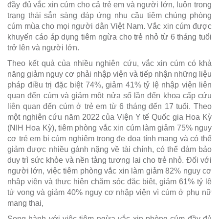
đầy đủ vắc xin cúm cho cả trẻ em và người lớn, luôn trong
trạng thái sẵn sàng đáp ứng nhu cầu tiêm chủng phòng
cúm mùa cho mọi người dân Việt Nam. Vắc xin cúm được
khuyến cáo áp dụng tiêm ngừa cho trẻ nhỏ từ 6 tháng tuổi
trở lên và người lớn.
Theo kết quả của nhiều nghiên cứu, vắc xin cúm có khả
năng giảm nguy cơ phải nhập viện và tiếp nhận những liệu
pháp điều trị đặc biệt 74%, giảm 41% tỷ lệ nhập viện liên
quan đến cúm và giảm một nửa số lần đến khoa cấp cứu
liên quan đến cúm ở trẻ em từ 6 tháng đến 17 tuổi. Theo
một nghiên cứu năm 2022 của Viện Y tế Quốc gia Hoa Kỳ
(NIH Hoa Kỳ), tiêm phòng vắc xin cúm làm giảm 75% nguy
cơ trẻ em bị cúm nghiêm trọng đe dọa tính mạng và có thể
giảm được nhiều gánh nặng về tài chính, có thể đảm bảo
duy trì sức khỏe và nền tảng tương lai cho trẻ nhỏ. Đối với
người lớn, việc tiêm phòng vắc xin làm giảm 82% nguy cơ
nhập viện và thực hiện chăm sóc đặc biệt, giảm 61% tỷ lệ
tử vong và giảm 40% nguy cơ nhập viện vì cúm ở phụ nữ
mang thai,
Song hành với việc tiêm ngừa vắc xin phòng cúm đầy đủ