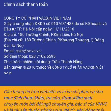
Chính sách thanh toán
CÔNG TY CỔ PHẦN VACXIN VIỆT NAM
Giấy chứng nhận ĐKKD số 0107631488 do sở Kế hoạch và
Đầu tư TP. Hà Nội cấp ngày 11/11/2016
Địa chỉ: 180 Trường Chinh, P.Kim Liên, Hà Nội
(Địa chỉ cũ: 180 Trường Chinh, P.Khương Thượng, Q.Đống
Đa, Hà Nội)
Email:
cskh@vnvc.vn
Số điện thoại: 028 7102 6595
Chịu trách nhiệm nội dung: Trần Thanh Hằng
Bản quyền ©2016 thuộc về
CÔNG TY CỔ PHẦN VACXIN VIỆT
NAM
Các thông tin trên website vnvc.vn chỉ phục vụ cho
mục đích tham khảo, tra cứu, được kiểm soát
chuyên môn bởi đội ngũ chuyên gia, bác sĩ của VNVC
và là tài sản thuộc sở hữu của VNVC. Mọi động thái