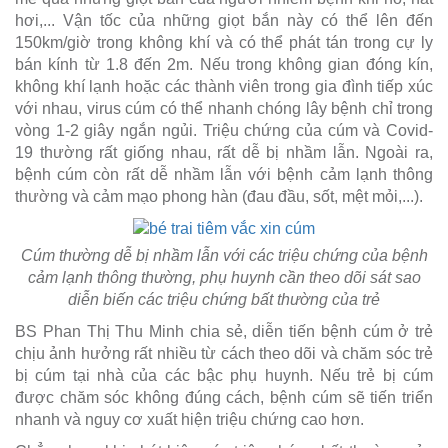
hơi,... Vận tốc của những giọt bắn này có thể lên đến
150km/giờ trong không khí và có thể phát tán trong cự ly
bán kính từ 1.8 đến 2m. Nếu trong không gian đóng kín,
không khí lạnh hoặc các thành viên trong gia đình tiếp xúc
với nhau, virus cúm có thể nhanh chóng lây bệnh chỉ trong
vòng 1-2 giây ngắn ngủi. Triệu chứng của cúm và Covid-
19 thường rất giống nhau, rất dễ bị nhầm lẫn. Ngoài ra,
bệnh cúm còn rất dễ nhầm lẫn với bệnh cảm lạnh thông
thường và cảm mạo phong hàn (đau đầu, sốt, mệt mỏi,...).
Cúm thường dễ bị nhầm lẫn với các triệu chứng của bệnh
cảm lạnh thông thường, phụ huynh cần theo dõi sát sao
diễn biến các triệu chứng bất thường của trẻ
BS Phan Thị Thu Minh chia sẻ, diễn tiến bệnh cúm ở trẻ
chịu ảnh hưởng rất nhiều từ cách theo dõi và chăm sóc trẻ
bị cúm tại nhà của các bậc phụ huynh. Nếu trẻ bị cúm
được chăm sóc không đúng cách, bệnh cúm sẽ tiến triển
nhanh và nguy cơ xuất hiện triệu chứng cao hơn.