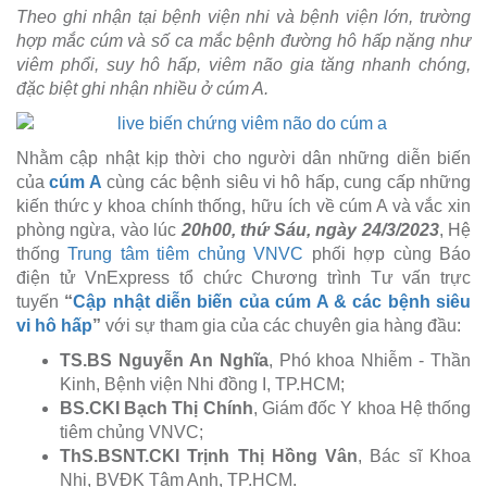
Theo ghi nhận tại bệnh viện nhi và bệnh viện lớn, trường
hợp mắc cúm và số ca mắc bệnh đường hô hấp nặng như
viêm phổi, suy hô hấp, viêm não gia tăng nhanh chóng,
đặc biệt ghi nhận nhiều ở cúm A.
Nhằm cập nhật kịp thời cho người dân những diễn biến
của
cúm A
cùng các bệnh siêu vi hô hấp, cung cấp những
kiến thức y khoa chính thống, hữu ích về cúm A và vắc xin
phòng ngừa, vào lúc
20h00, thứ Sáu, ngày 24/3/2023
, Hệ
thống
Trung tâm tiêm chủng VNVC
phối hợp cùng Báo
điện tử VnExpress tổ chức Chương trình Tư vấn trực
tuyến
“
Cập nhật diễn biến của cúm A & các bệnh siêu
vi hô hấp
”
với sự tham gia của các chuyên gia hàng đầu:
TS.BS Nguyễn An Nghĩa
, Phó khoa Nhiễm - Thần
Kinh, Bệnh viện Nhi đồng I, TP.HCM;
BS.CKI Bạch Thị Chính
, Giám đốc Y khoa Hệ thống
tiêm chủng VNVC;
ThS.BSNT.CKI Trịnh Thị Hồng Vân
, Bác sĩ Khoa
Nhi, BVĐK Tâm Anh, TP.HCM.