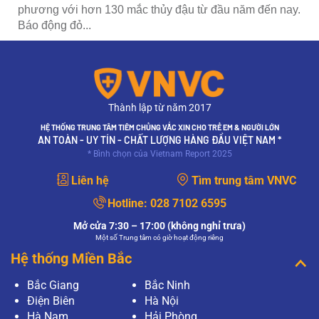
phương với hơn 130 mắc thủy đậu từ đầu năm đến nay.
Báo động đỏ...
Thành lập từ năm 2017
HỆ THỐNG TRUNG TÂM TIÊM CHỦNG VẮC XIN CHO TRẺ EM & NGƯỜI LỚN
AN TOÀN - UY TÍN - CHẤT LƯỢNG HÀNG ĐẦU VIỆT NAM *
* Bình chọn của Vietnam Report 2025
Liên hệ
Tìm trung tâm VNVC
Hotline:
028 7102 6595
Mở cửa 7:30 – 17:00 (không nghỉ trưa)
Một số Trung tâm có giờ hoạt động riêng
Hệ thống Miền Bắc
Bắc Giang
Bắc Ninh
Điện Biên
Hà Nội
Hà Nam
Hải Phòng