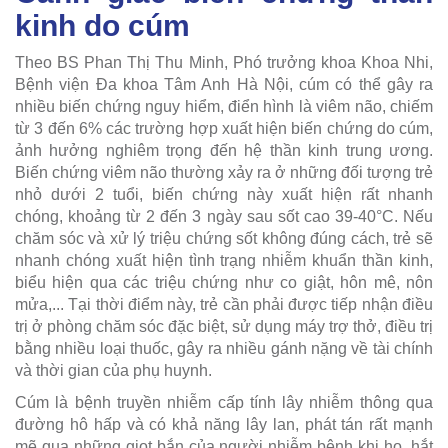
kinh do cúm
Theo BS Phan Thị Thu Minh, Phó trưởng khoa Khoa Nhi,
Bệnh viện Đa khoa Tâm Anh Hà Nội, cúm có thể gây ra
nhiều biến chứng nguy hiểm, điển hình là viêm não, chiếm
từ 3 đến 6% các trường hợp xuất hiện biến chứng do cúm,
ảnh hưởng nghiêm trọng đến hệ thần kinh trung ương.
Biến chứng viêm não thường xảy ra ở những đối tượng trẻ
nhỏ dưới 2 tuổi, biến chứng này xuất hiện rất nhanh
chóng, khoảng từ 2 đến 3 ngày sau sốt cao 39-40°C. Nếu
chăm sóc và xử lý triệu chứng sốt không đúng cách, trẻ sẽ
nhanh chóng xuất hiện tình trạng nhiễm khuẩn thần kinh,
biểu hiện qua các triệu chứng như co giật, hôn mê, nôn
mửa,... Tại thời điểm này, trẻ cần phải được tiếp nhận điều
trị ở phòng chăm sóc đặc biệt, sử dụng máy trợ thở, điều trị
bằng nhiều loại thuốc, gây ra nhiều gánh nặng về tài chính
và thời gian của phụ huynh.
Cúm là bệnh truyền nhiễm cấp tính lây nhiễm thông qua
đường hô hấp và có khả năng lây lan, phát tán rất mạnh
mẽ qua những giọt bắn của người nhiễm bệnh khi ho, hắt