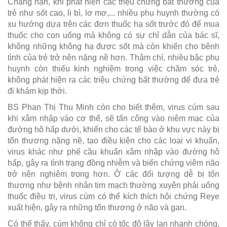
Chẳng hạn, khi phát hiện các triệu chứng bất thường của
trẻ như sốt cao, li bì, lơ mơ,... nhiều phụ huynh thường có
xu hướng dựa trên các đơn thuốc hạ sốt trước đó để mua
thuốc cho con uống mà không có sự chỉ dẫn của bác sĩ,
không những không hạ được sốt mà còn khiến cho bệnh
tình của trẻ trở nên nặng nề hơn. Thậm chí, nhiều bậc phụ
huynh còn thiếu kinh nghiệm trong việc chăm sóc trẻ,
không phát hiện ra các triệu chứng bất thường để đưa trẻ
đi khám kịp thời.
BS Phan Thị Thu Minh còn cho biết thêm, virus cúm sau
khi xâm nhập vào cơ thể, sẽ tấn công vào niêm mạc của
đường hô hấp dưới, khiến cho các tế bào ở khu vực này bị
tổn thương nặng nề, tạo điều kiện cho các loại vi khuẩn,
virus khác như phế cầu khuẩn xâm nhập vào đường hô
hấp, gây ra tình trạng đồng nhiễm và biến chứng viêm não
trở nên nghiêm trọng hơn. Ở các đối tượng dễ bị tổn
thương như bệnh nhân tim mạch thường xuyên phải uống
thuốc điều trị, virus cúm có thể kích thích hội chứng Reye
xuất hiện, gây ra những tổn thương ở não và gan.
Có thể thấy, cúm không chỉ có tốc độ lây lan nhanh chóng,