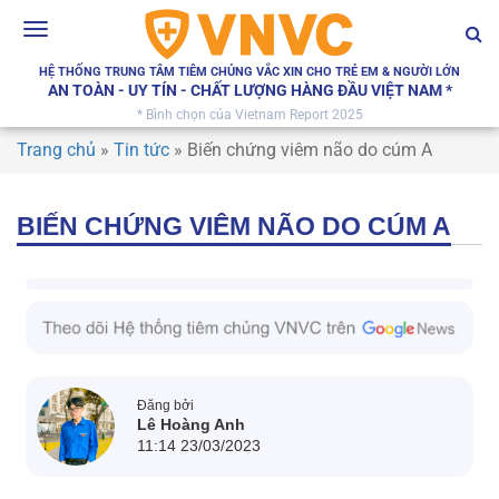
Toggle
navigation
HỆ THỐNG TRUNG TÂM TIÊM CHỦNG VẮC XIN CHO TRẺ EM & NGƯỜI LỚN
AN TOÀN - UY TÍN - CHẤT LƯỢNG HÀNG ĐẦU VIỆT NAM *
* Bình chọn của Vietnam Report 2025
Trang chủ
»
Tin tức
»
Biến chứng viêm não do cúm A
BIẾN CHỨNG VIÊM NÃO DO CÚM A
Đăng bởi
Lê Hoàng Anh
11:14 23/03/2023