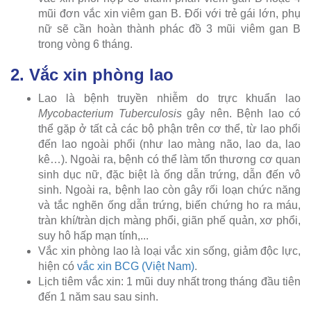
mũi đơn vắc xin viêm gan B. Đối với trẻ gái lớn, phụ
nữ sẽ cần hoàn thành phác đồ 3 mũi viêm gan B
trong vòng 6 tháng.
2. Vắc xin phòng lao
Lao là bệnh truyền nhiễm do trực khuẩn lao
Mycobacterium Tuberculosis
gây nên. Bệnh lao có
thể gặp ở tất cả các bộ phận trên cơ thể, từ lao phổi
đến lao ngoài phổi (như lao màng não, lao da, lao
kê…). Ngoài ra, bệnh có thể làm tổn thương cơ quan
sinh dục nữ, đặc biệt là ống dẫn trứng, dẫn đến vô
sinh. Ngoài ra, bệnh lao còn gây rối loạn chức năng
và tắc nghẽn ống dẫn trứng, biến chứng ho ra máu,
tràn khí/tràn dịch màng phổi, giãn phế quản, xơ phổi,
suy hô hấp mạn tính,...
Vắc xin phòng lao là loại vắc xin sống, giảm độc lực,
hiện có
vắc xin BCG (Việt Nam)
.
Lịch tiêm vắc xin: 1 mũi duy nhất trong tháng đầu tiên
đến 1 năm sau sau sinh.