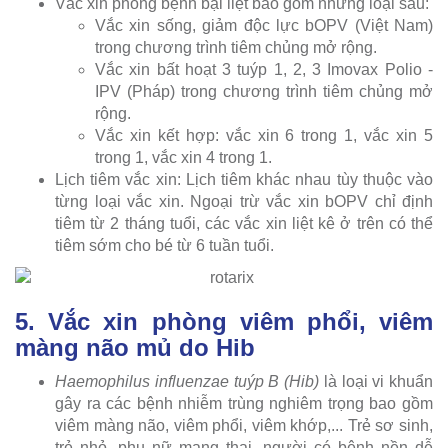
Vắc xin phòng bệnh bại liệt bao gồm những loại sau:
Vắc xin sống, giảm độc lực bOPV (Việt Nam)
trong chương trình tiêm chủng mở rộng.
Vắc xin bất hoạt 3 tuýp 1, 2, 3 Imovax Polio -
IPV (Pháp) trong chương trình tiêm chủng mở
rộng.
Vắc xin kết hợp: vắc xin 6 trong 1, vắc xin 5
trong 1, vắc xin 4 trong 1.
Lịch tiêm vắc xin: Lịch tiêm khác nhau tùy thuộc vào
từng loại vắc xin. Ngoại trừ vắc xin bOPV chỉ định
tiêm từ 2 tháng tuổi, các vắc xin liệt kê ở trên có thể
tiêm sớm cho bé từ 6 tuần tuổi.
5. Vắc xin phòng viêm phổi, viêm
màng não mủ do Hib
Haemophilus influenzae tuýp B (Hib)
là loại vi khuẩn
gây ra các bệnh nhiễm trùng nghiêm trọng bao gồm
viêm màng não, viêm phổi, viêm khớp,... Trẻ sơ sinh,
trẻ nhỏ, phụ nữ mang thai, người có bệnh nền dễ