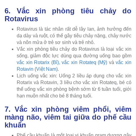
6. Vắc xin phòng tiêu chảy do
Rotavirus
Rotavirus là tác nhân rất dễ lây lan, ảnh hưởng đến
dạ dày và ruột, có thể gây tiêu chảy nặng, chảy nước
và nôn mửa ở trẻ sơ sinh và trẻ nhỏ.
Vắc xin phòng tiêu chảy do Rotavirus là loại vắc xin
sống, giảm độc lực dùng qua đường uống bao gồm
vắc xin Rotarix (Bỉ)
,
vắc xin Rotateq (Mỹ)
và
vắc xin
Rotavin (Việt Nam)
.
Lịch uống vắc xin: Uống 2 liều áp dụng cho vắc xin
Rotarix và Rotavin, 3 liều cho vắc xin Rotateq, bé có
thể uống vắc xin phòng bệnh sớm từ 6 tuần tuổi, giới
hạn muộn nhất cho bé 8 tháng tuổi.
7. Vắc xin phòng viêm phổi, viêm
màng não, viêm tai giữa do phế cầu
khuẩn
Phế cầu khuẩn là một loại vi khuẩn gram dương gây