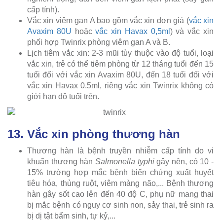
cấp tính).
Vắc xin viêm gan A bao gồm vắc xin đơn giá (
vắc xin
Avaxim 80U
hoặc
vắc xin Havax 0,5ml
) và vắc xin
phối hợp Twinrix phòng viêm gan A và B.
Lịch tiêm vắc xin: 2-3 mũi tùy thuộc vào độ tuổi, loại
vắc xin, trẻ có thể tiêm phòng từ 12 tháng tuổi đến 15
tuổi đối với vắc xin Avaxim 80U, đến 18 tuổi đối với
vắc xin Havax 0.5ml, riêng vắc xin Twinrix không có
giới hạn độ tuổi trên.
13. Vắc xin phòng thương hàn
Thương hàn là bệnh truyền nhiễm cấp tính do vi
khuẩn thương hàn
Salmonella typhi
gây nên, có 10 -
15% trường hợp mắc bệnh biến chứng xuất huyết
tiêu hóa, thủng ruột, viêm màng não,... Bệnh thương
hàn gây sốt cao lên đến 40 độ C, phụ nữ mang thai
bị mắc bệnh có nguy cơ sinh non, sảy thai, trẻ sinh ra
bị dị tật bẩm sinh, tự kỷ,...