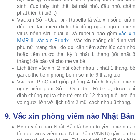
sinh, đục thủy tinh thể, tật mắt nhỏ, đầu nhỏ, chậm
phát triển trí tuệ...).
Vắc xin Sởi - Quai bị - Rubella là vắc xin sống, giảm
độc lực tạo miễn dịch chủ động ngăn ngừa nhiễm
virus bệnh sởi, quai bị và rubella bao gồm
vắc xin
MMR II
,
vắc xin Priorix
. Vắc xin chống chỉ định với
phụ nữ mang thai, do đó, cần tiêm sớm lúc còn nhỏ
hoặc tiêm trước thai kỳ ít nhất 1 tháng (tốt nhất 3
tháng) để bảo vệ cho mẹ và bé.
Lịch tiêm vắc xin: 2 mũi cách nhau ít nhất 1 tháng, bé
gái có thể tiêm phòng bệnh sớm từ 9 tháng tuổi.
Vắc xin ProQuad giúp phòng 4 bệnh truyền nhiễm
nguy hiểm gồm Sởi - Quai bị - Rubella, được chỉ
định chủng ngừa cho trẻ em từ 12 tháng tuổi trở lên
và người lớn với lịch tiêm 2 mũi cách nhau 3 tháng.
9. Vắc xin phòng viêm não Nhật Bản
Bệnh viêm não Nhật Bản là bệnh truyền nhiễm cấp
tính do virus viêm não Nhật Bản (VNNB) gây ra cho