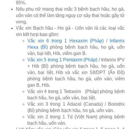
95%.
Nếu phụ nữ mang thai mắc 3 bệnh bạch hầu, ho gà,
uốn ván có thể làm tăng nguy cơ sảy thai hoặc gây tử
vong.
Vắc xin Bạch hầu - Ho gà - Uốn ván là các loại vắc
xin kết hợp bao gồm:
Vắc xin 6 trong 1 Hexaxim (Pháp)
/
Infanrix
Hexa (Bỉ)
phòng bệnh bạch hầu, ho gà, uốn
ván, bại liệt, Hib, viêm gan B.
Vắc xin 5 trong 1 Pentaxim (Pháp)
/ Infanrix IPV
+ Hib (Bỉ) phòng bệnh bạch hầu, ho gà, uốn
ván, bại liệt, Hib và vắc xin SII/DPT (Ấn Độ)
phòng bệnh bạch hầu, ho gà, uốn ván, viêm
gan B, Hib.
Vắc xin 4 trong 1 Tetraxim (Pháp) phòng bệnh
bạch hầu, ho gà, uốn ván, bại liệt.
Vắc xin 3 trong 1 Adacel (Canada) / Boostrix
(Bỉ) phòng bệnh bạch hầu, ho gà, uốn ván.
Vắc xin 2 trong 1 Td (Việt Nam) phòng bệnh
bạch hầu, uốn ván.