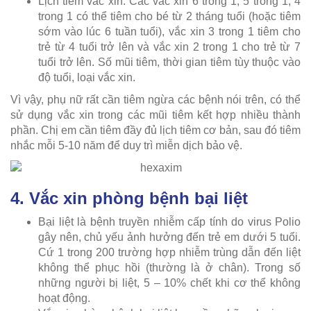
Lịch tiêm vắc xin: Các vắc xin 6 trong 1, 5 trong 1, 4
trong 1 có thể tiêm cho bé từ 2 tháng tuổi (hoặc tiêm
sớm vào lúc 6 tuần tuổi), vắc xin 3 trong 1 tiêm cho
trẻ từ 4 tuổi trở lên và vắc xin 2 trong 1 cho trẻ từ 7
tuổi trở lên. Số mũi tiêm, thời gian tiêm tùy thuộc vào
độ tuổi, loại vắc xin.
Vì vậy, phụ nữ rất cần tiêm ngừa các bệnh nói trên, có thể
sử dụng vắc xin trong các mũi tiêm kết hợp nhiều thành
phần. Chị em cần tiêm đầy đủ lịch tiêm cơ bản, sau đó tiêm
nhắc mỗi 5-10 năm để duy trì miễn dịch bảo vệ.
4. Vắc xin phòng bệnh bại liệt
Bại liệt là bệnh truyền nhiễm cấp tính do virus Polio
gây nên, chủ yếu ảnh hưởng đến trẻ em dưới 5 tuổi.
Cứ 1 trong 200 trường hợp nhiễm trùng dẫn đến liệt
không thể phục hồi (thường là ở chân). Trong số
những người bị liệt, 5 – 10% chết khi cơ thể không
hoạt động.