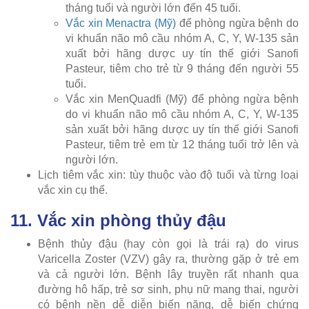
tháng tuổi và người lớn đến 45 tuổi.
Vắc xin Menactra (Mỹ)
để phòng ngừa bệnh do
vi khuẩn não mô cầu nhóm A, C, Y, W-135 sản
xuất bởi hãng dược uy tín thế giới Sanofi
Pasteur, tiêm cho trẻ từ 9 tháng đến người 55
tuổi.
Vắc xin MenQuadfi (Mỹ) để phòng ngừa bệnh
do vi khuẩn não mô cầu nhóm A, C, Y, W-135
sản xuất bởi hãng dược uy tín thế giới Sanofi
Pasteur, tiêm trẻ em từ 12 tháng tuổi trở lên và
người lớn.
Lịch tiêm vắc xin: tùy thuộc vào độ tuổi và từng loại
vắc xin cụ thể.
11. Vắc xin phòng thủy đậu
Bệnh thủy đậu (hay còn gọi là trái rạ) do virus
Varicella Zoster (VZV) gây ra, thường gặp ở trẻ em
và cả người lớn. Bệnh lây truyền rất nhanh qua
đường hô hấp, trẻ sơ sinh, phụ nữ mang thai, người
có bệnh nền dễ diễn biến nặng, dễ biến chứng