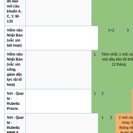
do não
mô cầu
khuẩn A,
C, Y, W-
135
Viêm não
1+2
3
Nhật Bản
(vắc xin
bất hoạt)
Viêm não
1
Tiêm nhắc 1 mũi cá
Nhật Bản
mũi đầu tiên tối thi
(vắc xin
12 tháng
sống,
giảm độc
lực tái tổ
hợp)
Sởi - Quai
1
2
bị -
Rubella
Priorix
Sởi - Quai
1
2
2 mũi cá
bị -
nhau 3
Rubella
tháng n
MMR II
trước đ