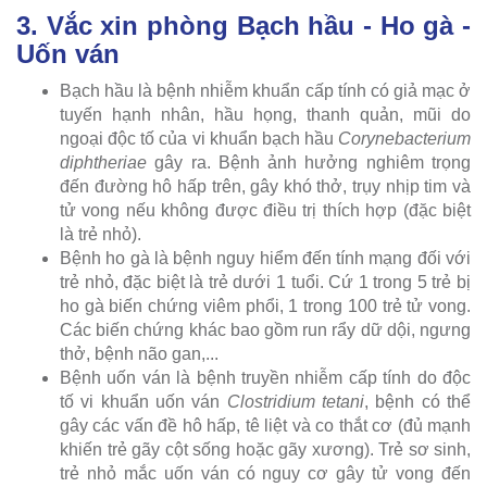
3. Vắc xin phòng Bạch hầu - Ho gà -
Uốn ván
Bạch hầu là bệnh nhiễm khuẩn cấp tính có giả mạc ở
tuyến hạnh nhân, hầu họng, thanh quản, mũi do
ngoại độc tố của vi khuẩn bạch hầu
Corynebacterium
diphtheriae
gây ra. Bệnh ảnh hưởng nghiêm trọng
đến đường hô hấp trên, gây khó thở, trụy nhịp tim và
tử vong nếu không được điều trị thích hợp (đặc biệt
là trẻ nhỏ).
Bệnh ho gà là bệnh nguy hiểm đến tính mạng đối với
trẻ nhỏ, đặc biệt là trẻ dưới 1 tuổi. Cứ 1 trong 5 trẻ bị
ho gà biến chứng viêm phổi, 1 trong 100 trẻ tử vong.
Các biến chứng khác bao gồm run rẩy dữ dội, ngưng
thở, bệnh não gan,...
Bệnh uốn ván là bệnh truyền nhiễm cấp tính do độc
tố vi khuẩn uốn ván
Clostridium tetani
, bệnh có thể
gây các vấn đề hô hấp, tê liệt và co thắt cơ (đủ mạnh
khiến trẻ gãy cột sống hoặc gãy xương). Trẻ sơ sinh,
trẻ nhỏ mắc uốn ván có nguy cơ gây tử vong đến