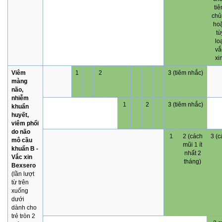
ti
chủ
ho
tù
lo
vắ
xi
Viêm
1
2
3 (tiêm nhắc)
màng
não,
nhiễm
1
2
3 (tiêm nhắc)
khuẩn
huyết,
viêm phổi
do não
1
2 (cách
3 (c
mô cầu
mũi 1 ít
khuẩn B -
nhất 2
Vắc xin
tháng)
Bexsero
(lần lượt
từ trên
xuống
dưới
dành cho
trẻ tròn 2