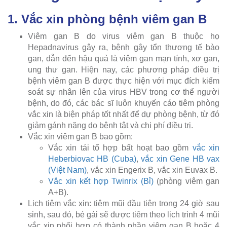
1. Vắc xin phòng bệnh viêm gan B
Viêm gan B do virus viêm gan B thuộc họ
Hepadnavirus gây ra, bệnh gây tổn thương tế bào
gan, dẫn đến hậu quả là viêm gan mạn tính, xơ gan,
ung thư gan. Hiện nay, các phương pháp điều trị
bệnh viêm gan B được thực hiện với mục đích kiểm
soát sự nhân lên của virus HBV trong cơ thể người
bệnh, do đó, các bác sĩ luôn khuyến cáo tiêm phòng
vắc xin là biện pháp tốt nhất để dự phòng bệnh, từ đó
giảm gánh nặng do bệnh tật và chi phí điều trị.
Vắc xin viêm gan B bao gồm:
Vắc xin tái tổ hợp bất hoạt bao gồm
vắc xin
Heberbiovac HB (Cuba)
,
vắc xin Gene HB vax
(Việt Nam)
, vắc xin Engerix B, vắc xin Euvax B.
Vắc xin kết hợp Twinrix (Bỉ)
(phòng viêm gan
A+B).
Lịch tiêm vắc xin: tiêm mũi đầu tiên trong 24 giờ sau
sinh, sau đó, bé gái sẽ được tiêm theo lịch trình 4 mũi
vắc xin phối hợp có thành phần viêm gan B hoặc 4