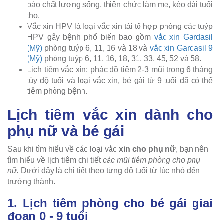
bảo chất lượng sống, thiên chức làm mẹ, kéo dài tuổi
thọ.
Vắc xin HPV là loại vắc xin tái tổ hợp phòng các tuýp
HPV gây bệnh phổ biến bao gồm
vắc xin Gardasil
(Mỹ)
phòng tuýp 6, 11, 16 và 18 và
vắc xin Gardasil 9
(Mỹ)
phòng tuýp 6, 11, 16, 18, 31, 33, 45, 52 và 58.
Lịch tiêm vắc xin: phác đồ tiêm 2-3 mũi trong 6 tháng
tùy độ tuổi và loại vắc xin, bé gái từ 9 tuổi đã có thể
tiêm phòng bệnh.
Lịch tiêm vắc xin dành cho
phụ nữ và bé gái
Sau khi tìm hiểu về các loại vắc
xin cho phụ nữ
, bạn nên
tìm hiểu về lịch tiêm chi tiết
các mũi tiêm phòng cho phụ
nữ.
Dưới đây là chi tiết theo từng độ tuổi từ lúc nhỏ đến
trưởng thành.
1. Lịch tiêm phòng cho bé gái giai
đoạn 0 - 9 tuổi