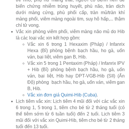
biến chứng nhiễm trùng huyết, phù não, tràn dịch
dưới màng cứng, phù phổi cấp, tràn mủ/tràn khí
màng phổi, viêm màng ngoài tim, suy hô hấp,... thậm
chí tử vong.
Vắc xin phòng viêm phổi, viêm màng não mủ do Hib
là các loại vắc xin kết hợp gồm:
Vắc xin 6 trong 1 Hexaxim (Pháp) / Infanrix
Hexa (Bỉ) phòng bệnh bạch hầu, ho gà, uốn
ván, bại liệt, viêm gan B, Hib.
Vắc xin 5 trong 1 Pentaxim (Pháp) / Infanrix IPV
+ Hib (Bỉ) phòng bệnh bạch hầu, ho gà, uốn
ván, bại liệt, Hib hay DPT-VGB-Hib (SII) (Ấn
Độ) phòng bạch hầu, ho gà, uốn ván, viêm gan
B, Hib.
Vắc xin đơn giá Quimi-Hib (Cuba)
.
Lịch tiêm vắc xin: Lịch tiêm 4 mũi đối với các vắc xin
6 trong 1, 5 trong 1, tiêm cho bé từ 2 tháng tuổi (có
thể tiêm sớm từ 6 tuần tuổi) đến 2 tuổi. Lịch tiêm 3
mũi đối với vắc xin Quimi-Hib, tiêm cho bé từ 2 tháng
tuổi đến 13 tuổi.