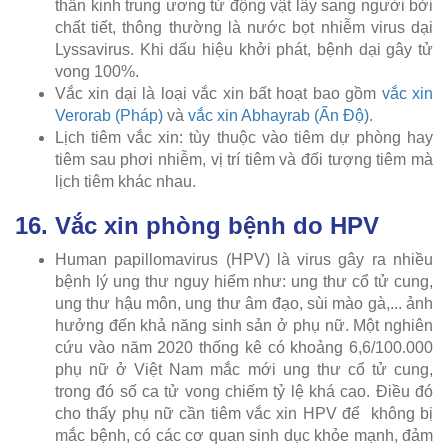
thần kinh trung ương từ động vật lây sang người bởi
chất tiết, thông thường là nước bọt nhiễm virus dại
Lyssavirus. Khi dấu hiệu khởi phát, bệnh dại gây tử
vong 100%.
Vắc xin dại là loại vắc xin bất hoạt bao gồm
vắc xin
Verorab (Pháp)
và
vắc xin Abhayrab (Ấn Độ)
.
Lịch tiêm vắc xin: tùy thuộc vào tiêm dự phòng hay
tiêm sau phơi nhiễm, vị trí tiêm và đối tượng tiêm mà
lịch tiêm khác nhau.
16. Vắc xin phòng bệnh do HPV
Human papillomavirus (HPV) là virus gây ra nhiều
bệnh lý ung thư nguy hiểm như: ung thư cổ tử cung,
ung thư hậu môn, ung thư âm đạo, sùi mào gà,... ảnh
hưởng đến khả năng sinh sản ở phụ nữ. Một nghiên
cứu vào năm 2020 thống kê có khoảng 6,6/100.000
phụ nữ ở Việt Nam mắc mới ung thư cổ tử cung,
trong đó số ca tử vong chiếm tỷ lệ khá cao. Điều đó
cho thấy phụ nữ cần tiêm vắc xin HPV để không bị
mắc bệnh, có các cơ quan sinh dục khỏe mạnh, đảm