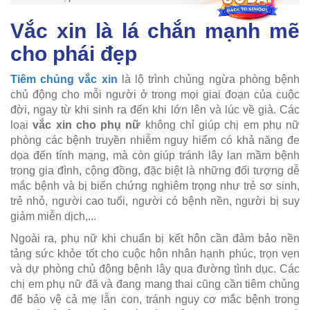
Vắc xin là lá chắn mạnh mẽ
cho phái đẹp
Tiêm chủng vắc xin
là lộ trình chủng ngừa phòng bệnh
chủ động cho mỗi người ở trong mọi giai đoạn của cuộc
đời, ngay từ khi sinh ra đến khi lớn lên và lúc về già. Các
loại
vắc xin cho phụ nữ
không chỉ giúp chị em phụ nữ
phòng các bệnh truyền nhiễm nguy hiểm có khả năng đe
dọa đến tính mạng, mà còn giúp tránh lây lan mầm bệnh
trong gia đình, cộng đồng, đặc biệt là những đối tượng dễ
mắc bệnh và bị biến chứng nghiêm trọng như trẻ sơ sinh,
trẻ nhỏ, người cao tuổi, người có bệnh nền, người bị suy
giảm miễn dịch,...
Ngoài ra, phụ nữ khi chuẩn bị kết hôn cần đảm bảo nền
tảng sức khỏe tốt cho cuộc hôn nhân hạnh phúc, trọn vẹn
và dự phòng chủ động bệnh lây qua đường tình dục. Các
chị em phụ nữ đã và đang mang thai cũng cần tiêm chủng
để bảo vệ cả mẹ lẫn con, tránh nguy cơ mắc bệnh trong