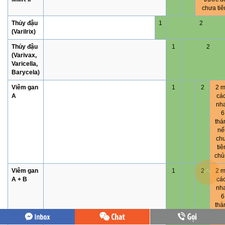
chưa ti
Thủy đậu
1
2
(Varilrix)
Thủy đậu
1
2
(Varivax,
Varicella,
Barycela)
Viêm gan
1
2
2 m
A
cá
nh
6
thá
nế
ch
ti
chủ
Viêm gan
1
2
2 m
A + B
cá
nh
6
thá
nế
ch