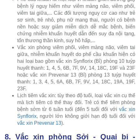
bệnh lý nguy hiểm như viêm màng não, viêm phổi,
viêm tai giữa,... Các đối tượng nguy cơ cao như trẻ
sơ sinh, trẻ nhỏ, phụ nữ mang thai, người có bệnh
nền hoặc suy giảm miễn dịch dễ mắc bệnh, biến
chứng nhiễm khuẩn huyết dẫn đến suy đa nội tạng,
tổn thương thần kinh, suy hô hấp,...
Vắc xin phòng viêm phổi, viêm màng não, viêm tai
giữa, nhiễm khuẩn huyết do phế cầu khuẩn hiện có
hai loại bao gồm vắc xin Synflorix (Bỉ) phòng 10 tuýp
huyết thanh: 1, 4, 5, 6B, 7F, 9V, 14, 18C, 19F và 23F
hoặc vắc xin Prevenar 13 (Bỉ) phòng 13 tuýp huyết
thanh: 1, 3, 4, 5, 6A, 6B, 7F, 9V, 14, 18C, 19A, 19F,
23F.
Lịch tiêm vắc xin: tùy theo độ tuổi, loại vắc xin cụ thể
mà lịch tiêm có thể thay đổi. Trẻ có thể tiêm phòng
bệnh sớm từ 6 tuần tuổi (đến 5 tuổi đối với
vắc xin
Synflorix
, người lớn không giới hạn độ tuổi đối với
vắc xin Prevenar 13
).
8. Vắc xin phòng Sởi - Quai bị -