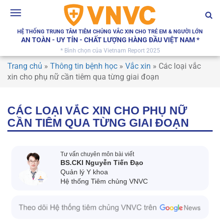
Toggle
navigation
HỆ THỐNG TRUNG TÂM TIÊM CHỦNG VẮC XIN CHO TRẺ EM & NGƯỜI LỚN
AN TOÀN - UY TÍN - CHẤT LƯỢNG HÀNG ĐẦU VIỆT NAM *
* Bình chọn của Vietnam Report 2025
Trang chủ
»
Thông tin bệnh học
»
Vắc xin
»
Các loại vắc
xin cho phụ nữ cần tiêm qua từng giai đoạn
CÁC LOẠI VẮC XIN CHO PHỤ NỮ
CẦN TIÊM QUA TỪNG GIAI ĐOẠN
Tư vấn chuyên môn bài viết
BS.CKI Nguyễn Tiến Đạo
Quản lý Y khoa
Hệ thống Tiêm chủng VNVC