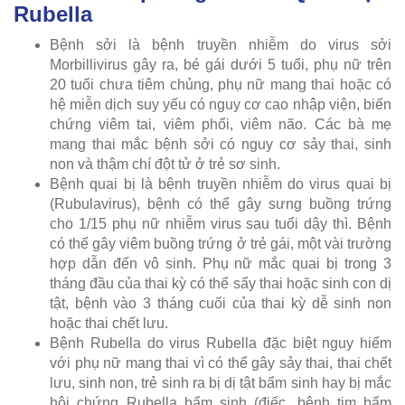
Rubella
Bệnh sởi là bệnh truyền nhiễm do virus sởi
Morbillivirus gây ra, bé gái dưới 5 tuổi, phụ nữ trên
20 tuổi chưa tiêm chủng, phụ nữ mang thai hoặc có
hệ miễn dịch suy yếu có nguy cơ cao nhập viện, biến
chứng viêm tai, viêm phổi, viêm não. Các bà mẹ
mang thai mắc bệnh sởi có nguy cơ sảy thai, sinh
non và thậm chí đột tử ở trẻ sơ sinh.
Bệnh quai bị là bệnh truyền nhiễm do virus quai bị
(Rubulavirus), bệnh có thể gây sưng buồng trứng
cho 1/15 phụ nữ nhiễm virus sau tuổi dậy thì. Bệnh
có thể gây viêm buồng trứng ở trẻ gái, một vài trường
hợp dẫn đến vô sinh. Phụ nữ mắc quai bị trong 3
tháng đầu của thai kỳ có thể sẩy thai hoặc sinh con dị
tật, bệnh vào 3 tháng cuối của thai kỳ dễ sinh non
hoặc thai chết lưu.
Bệnh Rubella do virus Rubella đặc biệt nguy hiểm
với phụ nữ mang thai vì có thể gây sảy thai, thai chết
lưu, sinh non, trẻ sinh ra bị dị tật bẩm sinh hay bị mắc
hội chứng Rubella bẩm sinh (điếc, bệnh tim bẩm