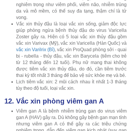
nghiêm trọng như viêm phổi, viêm não, nhiễm trùng
da và mô mềm, có thể suy đa tạng, thậm chí là tử
vong.
Vắc xin thủy đậu là loại vắc xin sống, giảm độc lực
giúp phòng ngừa bệnh thủy đậu do virus Varicella
Zoster gây ra. Hiện có 5 loại vắc xin thủy đậu gồm
vắc xin Varivax (Mỹ), vắc xin Varicella (Hàn Quốc) và
vắc xin Varilrix (Bỉ)
, vắc xin ProQuad phòng sởi - quai
bị - rubella - thủy đậu, vắc xin Barycela (tiêm cho trẻ
từ 12 tháng đến 12 tuổi). Phụ nữ mang thai không
được tiêm vắc xin thủy đậu, do đó, cần tiêm trước
thai kỳ tốt nhất 3 tháng để bảo vệ sức khỏe mẹ và bé.
Lịch tiêm vắc xin: 2 mũi cách nhau ít nhất 1-3 tháng
tùy theo độ tuổi, loại vắc xin.
12. Vắc xin phòng viêm gan A
Viêm gan A là bệnh nhiễm trùng gan do virus viêm
gan A (HAV) gây ra. Dù không gây bệnh gan mạn tính
nhưng viêm gan A có thể gây ra các triệu chứng
nghiêm trọng, dẫn đến viêm gan kịch phát (suy gan