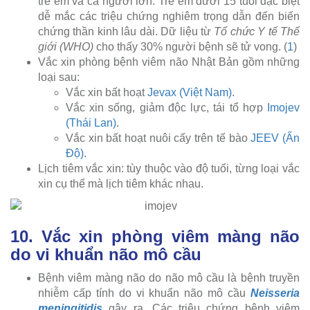
trẻ em và cả người lớn. Trẻ em dưới 15 tuổi đặc biệt
dễ mắc các triệu chứng nghiêm trọng dẫn đến biến
chứng thần kinh lâu dài. Dữ liệu từ
Tổ chức Y tế Thế
giới (WHO)
cho thấy 30% người bệnh sẽ tử vong. (
1
)
Vắc xin phòng bệnh viêm não Nhật Bản gồm những
loại sau:
Vắc xin bất hoạt
Jevax (Việt Nam)
.
Vắc xin sống, giảm độc lực, tái tổ hợp
Imojev
(Thái Lan)
.
Vắc xin bất hoạt nuôi cấy trên tế bào
JEEV (Ấn
Độ)
.
Lịch tiêm vắc xin: tùy thuộc vào độ tuổi, từng loại vắc
xin cụ thể mà lịch tiêm khác nhau.
10. Vắc xin phòng viêm màng não
do vi khuẩn não mô cầu
Bệnh viêm màng não do não mô cầu là bệnh truyền
nhiễm cấp tính do vi khuẩn não mô cầu
Neisseria
meningitidis
gây ra. Các triệu chứng bệnh viêm