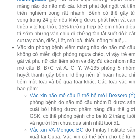
màng não do não mô cầu khởi phát đột ngột và tiến
triển nghiêm trọng rất nhanh. Bệnh có thể gây tử
vong trong 24 giờ nếu không được phát hiện và can
thiệp y tế kịp thời, 15% trường hợp trẻ em nhận điều
trị sớm nhưng vẫn chịu di chứng tàn tật suốt đời: cắt
cụt tay chân, điếc, liệt, mù loà, thiểu năng trí tuệ,…
Vắc xin phòng bệnh viêm màng não do não mô cầu
không có miễn dịch phòng ngừa chéo, vì vậy trẻ em
gái và phụ nữ cần tiêm sớm và đầy đủ các nhóm não
mô cầu B, B+C và A, C, Y, W-135 phòng 5 nhóm
huyết thanh gây bệnh, không nên trì hoãn hoặc chỉ
tiêm một loại và bỏ qua loại khác. Các loại vắc xin
bao gồm:
Vắc xin não mô cầu B thế hệ mới Bexsero (Ý)
phòng bệnh do não mô cầu nhóm B được sản
xuất bởi hãng dược phẩm hàng đầu thế giới
GSK, có thể phòng bệnh cho bé từ 2 tháng tuổi
và người lớn chưa qua sinh nhật tuổi 51.
Vắc xin VA-Mengoc BC
do Finlay Institute sản
xuất tại Cuba. Vắc xin có thể tiêm cho bé từ 6