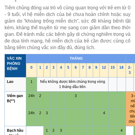
Tiêm chủng đóng vai trò vô cùng quan trọng với trẻ em từ 0
- 9 tuổi, vì hệ miễn dịch của bé chưa hoàn chỉnh hoặc suy
giảm do “khoảng trống miễn dịch”, sức đề kháng bệnh tật
kém, kháng thể truyền từ mẹ sang con giảm dần theo thời
gian. Để tránh mắc các bệnh gây di chứng nghiêm trọng và
đe dọa tính mạng, hệ miễn dịch của trẻ cần được củng cố
bằng tiêm chủng vắc xin đầy đủ, đúng lịch.
VẮC XIN
THÁNG
PHÒNG
0
1
2
3
4
5
6
7
8
9
12
15
18
2-
BỆNH
3
Lao
1
Nếu không được tiêm chủng trong vòng
1 tháng đầu tiên.
Viêm gan
24h
2
3
3-
B(**)
mũ
nế
ch
24h
2
3
4
ti
chủ
Bạch hầu
1
2
3
4