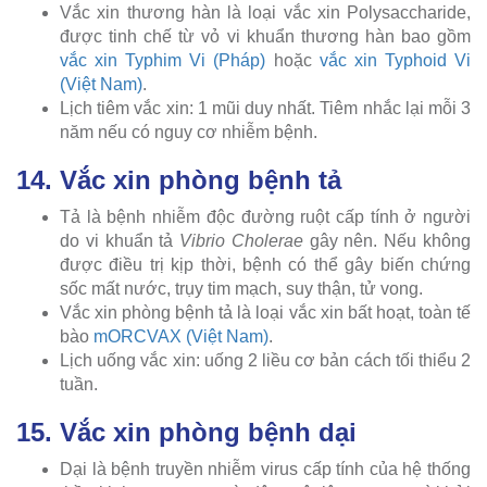
Vắc xin thương hàn là loại vắc xin Polysaccharide,
được tinh chế từ vỏ vi khuẩn thương hàn bao gồm
vắc xin Typhim Vi (Pháp)
hoặc
vắc xin Typhoid Vi
(Việt Nam)
.
Lịch tiêm vắc xin: 1 mũi duy nhất. Tiêm nhắc lại mỗi 3
năm nếu có nguy cơ nhiễm bệnh.
14. Vắc xin phòng bệnh tả
Tả là bệnh nhiễm độc đường ruột cấp tính ở người
do vi khuẩn tả
Vibrio Cholerae
gây nên. Nếu không
được điều trị kịp thời, bệnh có thể gây biến chứng
sốc mất nước, trụy tim mạch, suy thận, tử vong.
Vắc xin phòng bệnh tả là loại vắc xin bất hoạt, toàn tế
bào
mORCVAX (Việt Nam)
.
Lịch uống vắc xin: uống 2 liều cơ bản cách tối thiểu 2
tuần.
15. Vắc xin phòng bệnh dại
Dại là bệnh truyền nhiễm virus cấp tính của hệ thống