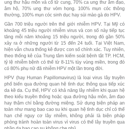
ung thư hậu môn và cổ tử cung, 70% ca ung thư âm đạo,
âm hộ, 70% ung thư vòm họng. 100% mụn cóc thông
thường, 100% mụn cóc sinh dục hay sùi mào gà do HPV.
Gần 700 triệu người trên thế giới nhiễm HPV. Tại Mỹ có
khoảng 45 triệu người nhiễm virus và con số này tiếp tục
tăng mỗi năm khoảng 15 triệu người, trong đó gần 50%
xảy ra ở những người từ 15 đến 24 tuổi. Tại Việt Nam,
hiện vẫn chưa thống kê được con số chính xác. Tuy nhiên,
theo thống kê của Trung tâm kiểm soát bệnh tật TP. HCM,
tỷ lệ nhiễm bệnh có thể từ 8-11% tùy vùng miền, trong đó
có 80% phụ nữ đã nhiễm HPV một lần trong đời.
HPV (hay Human Papillomavirus) là loại virus lây truyền
phổ biến qua đường quan hệ tình dục thông qua tiếp xúc
da kề da. Cụ thể, HPV có khả năng lây nhiễm khi quan hệ
theo kiểu truyền thống hoặc qua đường hậu môn, âm đạo
hay thậm chí bằng đường miệng. Sử dụng biện pháp an
toàn như mang bao cao su khi quan hệ tình dục chỉ có thể
hạn chế nguy cơ lây nhiễm, không phải là biện pháp
phòng tránh hoàn toàn virus vì virus có thể lây truyền qua
phần da bao cao su không che phủ.