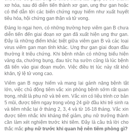
xơ hóa, sau đó diễn tiến thành xơ gan, ung thư gan hoặc
có thể dẫn tới các biến chứng nguy hiểm như xuất huyết
tiêu hóa, hội chứng gan thận và tử vong.
Đáng lo ngại hơn, có những trường hợp viêm gan B chưa
diễn tiến đến giai đoạn xơ gan đã xuất hiện ung thư gan.
Đây là những điểm khác biệt giữa viêm gan B và các loại
virus viêm gan mạn tính khác. Ung thư gan giai đoạn đầu
thường ít triệu chứng. Khi bệnh nhân có những biểu hiện
vàng da, chướng bụng, đau tức hạ sườn cũng là lúc bệnh
đã tiến vào giai đoạn muộn. Việc điều trị lúc này rất khó
khăn, tỷ lệ tử vong cao.
Viêm gan B nguy hiểm và mang lại gánh nặng bệnh tật
lớn, việc chủ động tiêm vắc xin phòng bệnh sớm rất quan
trọng, nhất là phụ nữ và trẻ em. Vắc xin có liệu trình cơ bản
5 mũi, được tiêm ngay trong vòng 24 giờ đầu khi trẻ sinh ra
và tiêm nhắc lại ở tháng 2, 3, 4 và từ 16-18 tháng. Vắc xin
được tiêm nhắc khi kháng thể giảm, phụ nữ trưởng thành
cần làm xét nghiệm trước khi tiêm. Đây là câu trả lời cho
thắc mắc
phụ nữ trước khi quan hệ nên tiêm phòng gì?