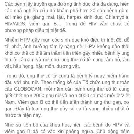
Các bệnh lây truyền qua đường tình dục khá đa dạng, hiện
các nhà nghiên cứu đã khám phá hơn 20 căn bệnh gồm:
sùi mào gà, giang mai, lậu, herpes sinh dục, Chlamydia,
HIV/AIDS, viêm gan B… Trong đó HIV vẫn chưa có
phương pháp điều trị triệt để.
Nhiễm HPV gây mụn cóc sinh dục khó điều trị triệt để, dễ
tái phát, ảnh hưởng tâm lý nặng nề. HPV không đào thải
khỏi cơ thể có thể âm thầm tiến triển gây nhiều bệnh lý ung
thư ở cả nam và nữ như ung thư cổ tử cung, âm hộ, âm
vật, hầu họng, hậu môn, dương vật.
Trong đó, ung thư cổ tử cung là bệnh lý nguy hiểm hàng
đầu với phụ nữ. Theo thống kê của Tổ chức ung thư toàn
cầu GLOBOCAN, mỗi năm căn bệnh ung thư cổ tử cung
giết chết hơn 2000 phụ nữ và hơn 4000 ca mắc mới ở Việt
Nam. Viêm gan B có thể tiến triển thành ung thư gan, xơ
gan. Đây là loại ung thư gây số ca tử vong nhiều nhất ở
nước ta hiện nay.
Nhờ sự tiến bộ của khoa học, hiện các bệnh do HPV và
viêm gan B đã có vắc xin phòng ngừa. Chủ động tiêm