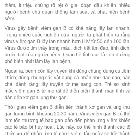
thầm, ít triệu chứng rõ rệt ở giai đoạn đầu khiến nhiều
người bệnh chủ quan không tầm soát và phát hiện bệnh
sớm.
Virus gây bệnh viêm gan B có khả năng lây lan nhanh.
Trong nhiều cuộc nghiên cứu, người ta phát hiện ra rằng
virus viêm gan B lây lan nhanh hơn HIV từ 50 đến 100 lần.
Virus được tìm thấy trong máu, dịch tiết âm đạo, tinh dịch,
nước bọt của người bệnh. Quan hệ tình dục là con đường
phổ biến nhất làm lây lan bệnh.
Ngoài ra, bệnh còn lây truyền khi dùng chung dụng cụ tiêm
chích; dùng chung các vật dụng cá nhân như dao cạo, bàn
chải đánh răng; lây truyền từ mẹ sang con. Trẻ sơ sinh
mắc viêm gan B từ mẹ rất dễ diễn biến thành mạn tính và
dẫn đến xơ gan, ung thư gan.
Thời gian viêm gan B diễn tiến thành xơ gan và ung thư
gan trung bình khoảng 20-30 năm. Virus viêm gan B có thể
làm tổn thương tế bào gan dẫn đến phản ứng viêm khiến
các tế bào bị hủy hoại. Lúc này, cơ thể hình thành các tổ
chức xơ để phản ứng tổ chức viêm, lâu ngày sẽ trở thành