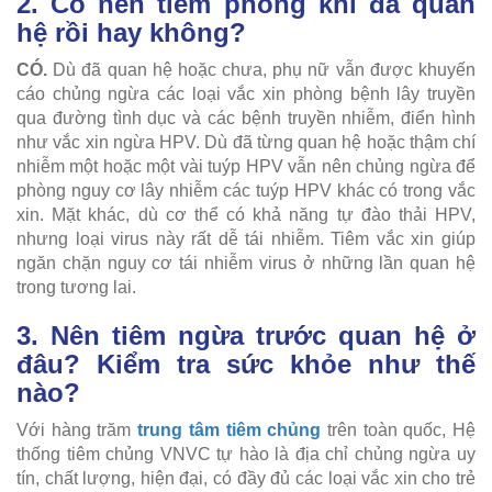
2. Có nên tiêm phòng khi đã quan
hệ rồi hay không?
CÓ.
Dù đã quan hệ hoặc chưa, phụ nữ vẫn được khuyến
cáo chủng ngừa các loại vắc xin phòng bệnh lây truyền
qua đường tình dục và các bệnh truyền nhiễm, điển hình
như vắc xin ngừa HPV. Dù đã từng quan hệ hoặc thậm chí
nhiễm một hoặc một vài tuýp HPV vẫn nên chủng ngừa để
phòng nguy cơ lây nhiễm các tuýp HPV khác có trong vắc
xin. Mặt khác, dù cơ thể có khả năng tự đào thải HPV,
nhưng loại virus này rất dễ tái nhiễm. Tiêm vắc xin giúp
ngăn chặn nguy cơ tái nhiễm virus ở những lần quan hệ
trong tương lai.
3. Nên tiêm ngừa trước quan hệ ở
đâu? Kiểm tra sức khỏe như thế
nào?
Với hàng trăm
trung tâm tiêm chủng
trên toàn quốc, Hệ
thống tiêm chủng VNVC tự hào là địa chỉ chủng ngừa uy
tín, chất lượng, hiện đại, có đầy đủ các loại vắc xin cho trẻ