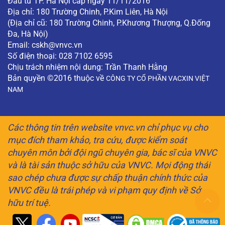
Đầu tư TP. Hà Nội cấp ngày 11/11/2016
Địa chỉ: 180 Trường Chinh, P.Kim Liên, Hà Nội
(Địa chỉ cũ: 180 Trường Chinh, P.Khương Thượng, Q.Đống
Đa, Hà Nội)
Email:
cskh@vnvc.vn
Số điện thoại: 028 7102 6595
Chịu trách nhiệm nội dung: Trần Thanh Hằng
Bản quyền ©2016 thuộc về
CÔNG TY CỔ PHẦN VACXIN VIỆT
NAM
Các thông tin trên website vnvc.vn chỉ phục vụ cho
mục đích tham khảo, tra cứu, được kiểm soát
chuyên môn bởi đội ngũ chuyên gia, bác sĩ của VNVC
và là tài sản thuộc sở hữu của VNVC. Mọi động thái
sao chép chưa được sự chấp thuận chính thức của
VNVC đều là trái phép và vi phạm quy định về Sở
hữu trí tuệ.