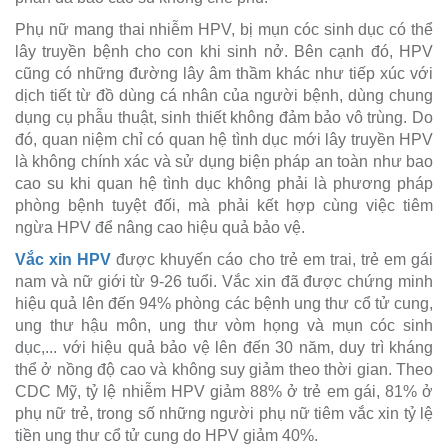
Phụ nữ mang thai nhiễm HPV, bị mụn cóc sinh dục có thể
lây truyền bệnh cho con khi sinh nở. Bên cạnh đó, HPV
cũng có những đường lây âm thầm khác như tiếp xúc với
dịch tiết từ đồ dùng cá nhân của người bệnh, dùng chung
dụng cụ phẫu thuật, sinh thiết không đảm bảo vô trùng. Do
đó, quan niệm chỉ có quan hệ tình dục mới lây truyền HPV
là không chính xác và sử dụng biện pháp an toàn như bao
cao su khi quan hệ tình dục không phải là phương pháp
phòng bệnh tuyệt đối, mà phải kết hợp cùng việc tiêm
ngừa HPV để nâng cao hiệu quả bảo vệ.
Vắc xin HPV
được khuyến cáo cho trẻ em trai, trẻ em gái
nam và nữ giới từ 9-26 tuổi. Vắc xin đã được chứng minh
hiệu quả lên đến 94% phòng các bệnh ung thư cổ tử cung,
ung thư hậu môn, ung thư vòm họng và mụn cóc sinh
dục,... với hiệu quả bảo vệ lên đến 30 năm, duy trì kháng
thể ở nồng độ cao và không suy giảm theo thời gian. Theo
CDC Mỹ, tỷ lệ nhiễm HPV giảm 88% ở trẻ em gái, 81% ở
phụ nữ trẻ, trong số những người phụ nữ tiêm vắc xin tỷ lệ
tiền ung thư cổ tử cung do HPV giảm 40%.