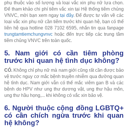
phụ thuộc vào số lượng và loại vắc xin phụ nữ lựa chọn.
Để tham khảo chi phí tiêm vắc xin tại Hệ thống tiêm chủng
VNVC, mời bạn xem ngay
tại đây
. Để được tư vấn về các
loại vắc xin phụ nữ cần tiêm trước khi quan hệ, bạn có thể
liên hệ qua hotline 028 7102 6595, nhắn tin qua fanpage
trungtamtiemchungvnvc
hoặc đến trực tiếp các trung tâm
tiêm chủng VNVC trên toàn quốc.
5. Nam giới có cần tiêm phòng
trước khi quan hệ tình dục không?
CÓ.
Không chỉ phụ nữ mà nam giới cũng rất cần được bảo
vệ trước nguy cơ mắc bệnh truyền nhiễm qua đường quan
hệ tình dục. Nam giới vẫn có thể mắc viêm gan B và các
bệnh do HPV như ung thư dương vật, ung thư hậu môn,
ung thư hầu họng,... khi không có vắc xin bảo vệ.
6. Người thuộc cộng đồng LGBTQ+
có cần chích ngừa trước khi quan
hệ không?