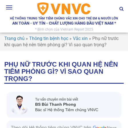
Toggle
navigation
HỆ THỐNG TRUNG TÂM TIÊM CHỦNG VẮC XIN CHO TRẺ EM & NGƯỜI LỚN
AN TOÀN - UY TÍN - CHẤT LƯỢNG HÀNG ĐẦU VIỆT NAM *
* Bình chọn của Vietnam Report 2025
Trang chủ
»
Thông tin bệnh học
»
Vắc xin
»
Phụ nữ trước
khi quan hệ nên tiêm phòng gì? Vì sao quan trọng?
PHỤ NỮ TRƯỚC KHI QUAN HỆ NÊN
TIÊM PHÒNG GÌ? VÌ SAO QUAN
TRỌNG?
Tư vấn chuyên môn bài viết
BS Bùi Thanh Phong
Bác sĩ Hệ thống Tiêm chủng VNVC