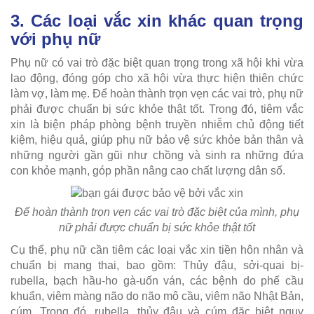
3. Các loại vắc xin khác quan trọng
với phụ nữ
Phụ nữ có vai trò đặc biệt quan trọng trong xã hội khi vừa
lao động, đóng góp cho xã hội vừa thực hiện thiên chức
làm vợ, làm mẹ. Để hoàn thành trọn vẹn các vai trò, phụ nữ
phải được chuẩn bị sức khỏe thật tốt. Trong đó, tiêm vắc
xin là biện pháp phòng bệnh truyền nhiễm chủ động tiết
kiệm, hiệu quả, giúp phụ nữ bảo vệ sức khỏe bản thân và
những người gần gũi như chồng và sinh ra những đứa
con khỏe mạnh, góp phần nâng cao chất lượng dân số.
Để hoàn thành trọn vẹn các vai trò đặc biệt của mình, phụ
nữ phải được chuẩn bị sức khỏe thật tốt
Cụ thể, phụ nữ cần tiêm các loại vắc xin tiền hôn nhân và
chuẩn bị mang thai, bao gồm: Thủy đậu, sởi-quai bị-
rubella, bạch hầu-ho gà-uốn ván, các bệnh do phế cầu
khuẩn, viêm màng não do não mô cầu, viêm não Nhật Bản,
cúm. Trong đó, rubella, thủy đậu và cúm đặc biệt nguy