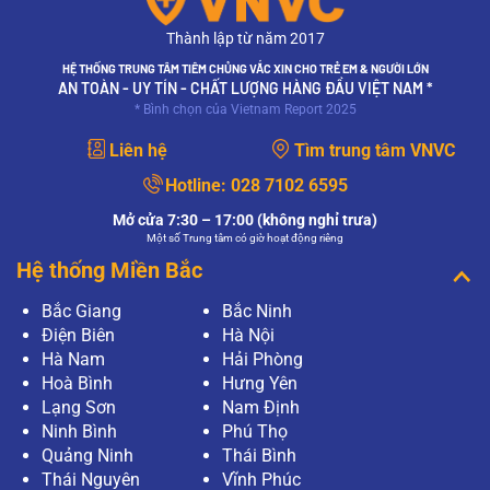
Thành lập từ năm 2017
HỆ THỐNG TRUNG TÂM TIÊM CHỦNG VẮC XIN CHO TRẺ EM & NGƯỜI LỚN
AN TOÀN - UY TÍN - CHẤT LƯỢNG HÀNG ĐẦU VIỆT NAM *
* Bình chọn của Vietnam Report 2025
Liên hệ
Tìm trung tâm VNVC
Hotline:
028 7102 6595
Mở cửa 7:30 – 17:00 (không nghỉ trưa)
Một số Trung tâm có giờ hoạt động riêng
Hệ thống Miền Bắc
Bắc Giang
Bắc Ninh
Điện Biên
Hà Nội
Hà Nam
Hải Phòng
Hoà Bình
Hưng Yên
Lạng Sơn
Nam Định
Ninh Bình
Phú Thọ
Quảng Ninh
Thái Bình
Thái Nguyên
Vĩnh Phúc