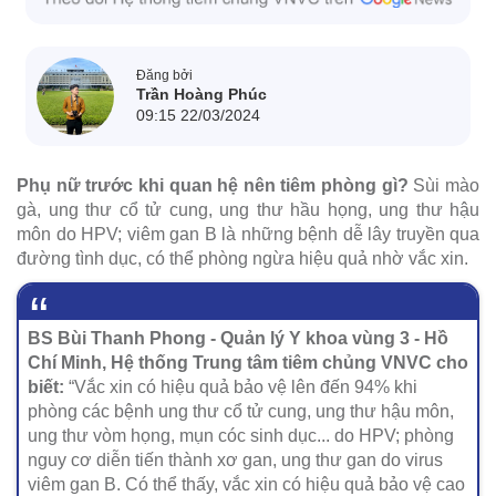
Đăng bởi
Trần Hoàng Phúc
09:15 22/03/2024
Phụ nữ trước khi quan hệ nên tiêm phòng gì?
Sùi mào
gà, ung thư cổ tử cung, ung thư hầu họng, ung thư hậu
môn do HPV; viêm gan B là những bệnh dễ lây truyền qua
đường tình dục, có thể phòng ngừa hiệu quả nhờ vắc xin.
BS Bùi Thanh Phong - Quản lý Y khoa vùng 3 - Hồ
Chí Minh, Hệ thống Trung tâm tiêm chủng VNVC cho
biết:
“Vắc xin có hiệu quả bảo vệ lên đến 94% khi
phòng các bệnh ung thư cổ tử cung, ung thư hậu môn,
ung thư vòm họng, mụn cóc sinh dục... do HPV; phòng
nguy cơ diễn tiến thành xơ gan, ung thư gan do virus
viêm gan B. Có thể thấy, vắc xin có hiệu quả bảo vệ cao