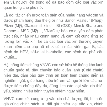
em và người lớn trong đó đã bao gồm các loại vắc xin
quan trọng cho phụ nữ.
Là đối tác chiến lược toàn diện của nhiều hãng vắc xin và
dược phẩm hàng đầu thế giới như Sanofi Pasteur (Pháp),
Pfizer (Mỹ), Glaxosmithkline – Bỉ (GSK), Merck Sharp and
Dohme – MSD (Mỹ)…, VNVC tự hào có quyền đàm phán
trực tiếp, nhập khẩu chính hãng và cam kết cung ứng số
lượng lớn vắc xin, kể cả các loại vắc xin thường xuyên
khan hiếm cho phụ nữ như: cúm mùa, viêm gan B, các
bệnh do HPV, sởi-quai bị-rubella, các bệnh do phế cầu
khuẩn...
Hệ thống tiêm chủng VNVC còn sở hữu hệ thống kho lạnh
chuẩn quốc tế, dây chuyền bảo quản lạnh (Cold chain)
hiện đại, đảm bảo quy trình an toàn tiêm chủng diễn ra
nghiêm ngặt, giúp hàng triệu trẻ em và người lớn các nơi
được tiêm chủng đầy đủ, đúng lịch các loại vắc xin thiết
yếu, phòng nhiều bệnh truyền nhiễm nguy hiểm.
VNVC cam kết cung ứng vắc xin chất lượng tốt, bình ổn
giá cùng chính sách ưu đãi giá nhiều loại vắc xin, chính