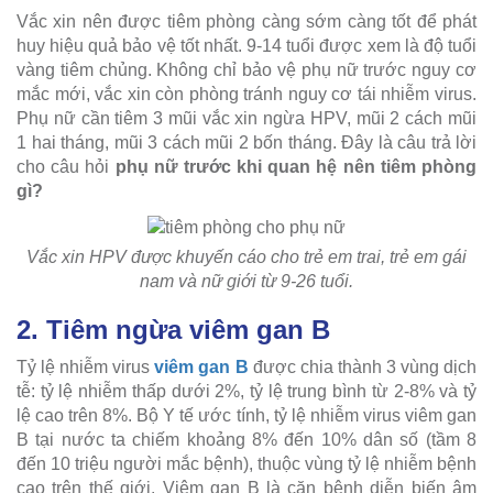
Vắc xin nên được tiêm phòng càng sớm càng tốt để phát
huy hiệu quả bảo vệ tốt nhất. 9-14 tuổi được xem là độ tuổi
vàng tiêm chủng. Không chỉ bảo vệ phụ nữ trước nguy cơ
mắc mới, vắc xin còn phòng tránh nguy cơ tái nhiễm virus.
Phụ nữ cần tiêm 3 mũi vắc xin ngừa HPV, mũi 2 cách mũi
1 hai tháng, mũi 3 cách mũi 2 bốn tháng. Đây là câu trả lời
cho câu hỏi
phụ nữ trước khi quan hệ nên tiêm phòng
gì?
Vắc xin HPV được khuyến cáo cho trẻ em trai, trẻ em gái
nam và nữ giới từ 9-26 tuổi.
2. Tiêm ngừa viêm gan B
Tỷ lệ nhiễm virus
viêm gan B
được chia thành 3 vùng dịch
tễ: tỷ lệ nhiễm thấp dưới 2%, tỷ lệ trung bình từ 2-8% và tỷ
lệ cao trên 8%. Bộ Y tế ước tính, tỷ lệ nhiễm virus viêm gan
B tại nước ta chiếm khoảng 8% đến 10% dân số (tầm 8
đến 10 triệu người mắc bệnh), thuộc vùng tỷ lệ nhiễm bệnh
cao trên thế giới. Viêm gan B là căn bệnh diễn biến âm