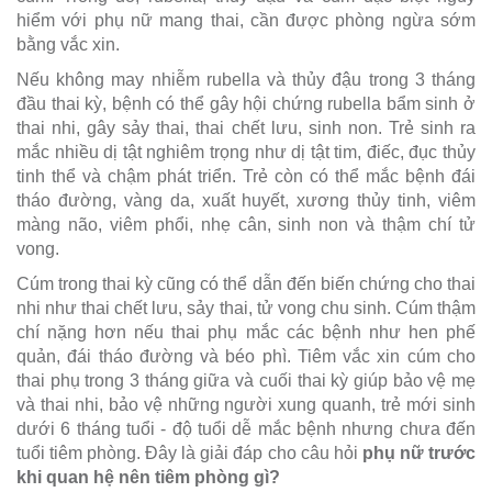
hiểm với phụ nữ mang thai, cần được phòng ngừa sớm
bằng vắc xin.
Nếu không may nhiễm rubella và thủy đậu trong 3 tháng
đầu thai kỳ, bệnh có thể gây hội chứng rubella bẩm sinh ở
thai nhi, gây sảy thai, thai chết lưu, sinh non. Trẻ sinh ra
mắc nhiều dị tật nghiêm trọng như dị tật tim, điếc, đục thủy
tinh thể và chậm phát triển. Trẻ còn có thể mắc bệnh đái
tháo đường, vàng da, xuất huyết, xương thủy tinh, viêm
màng não, viêm phổi, nhẹ cân, sinh non và thậm chí tử
vong.
Cúm trong thai kỳ cũng có thể dẫn đến biến chứng cho thai
nhi như thai chết lưu, sảy thai, tử vong chu sinh. Cúm thậm
chí nặng hơn nếu thai phụ mắc các bệnh như hen phế
quản, đái tháo đường và béo phì. Tiêm vắc xin cúm cho
thai phụ trong 3 tháng giữa và cuối thai kỳ giúp bảo vệ mẹ
và thai nhi, bảo vệ những người xung quanh, trẻ mới sinh
dưới 6 tháng tuổi - độ tuổi dễ mắc bệnh nhưng chưa đến
tuổi tiêm phòng. Đây là giải đáp cho câu hỏi
phụ nữ trước
khi quan hệ nên tiêm phòng gì?