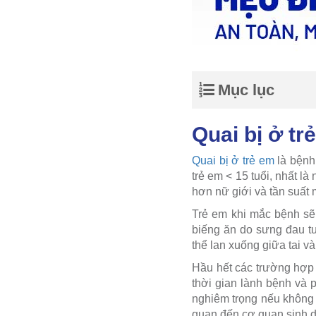
Mục lục
Quai bị ở tr
Quai bị ở trẻ em
là bệnh
trẻ em < 15 tuổi, nhất là
hơn nữ giới và tần suất m
Trẻ em khi mắc bệnh sẽ 
biếng ăn do sưng đau tu
thể lan xuống giữa tai 
Hầu hết các trường hợp m
thời gian lành bệnh và 
nghiêm trọng nếu không 
quan đến cơ quan sinh d