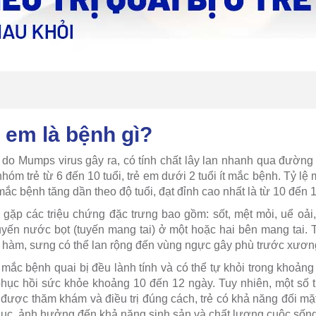
ẻ em là bệnh gì?
 do Mumps virus gây ra, có tính chất lây lan nhanh qua đường
 nhóm trẻ từ 6 đến 10 tuổi, trẻ em dưới 2 tuổi ít mắc bệnh. Tỷ 
ắc bệnh tăng dần theo độ tuổi, đạt đỉnh cao nhất là từ 10 đến 1
gặp các triệu chứng đặc trưng bao gồm: sốt, mệt mỏi, uể oải
yến nước bọt (tuyến mang tai) ở một hoặc hai bên mang tai.
và hàm, sưng có thể lan rộng đến vùng ngực gây phù trước xươn
ắc bệnh quai bị đều lành tính và có thể tự khỏi trong khoảng 1
phục hồi sức khỏe khoảng 10 đến 12 ngày. Tuy nhiên, một số
được thăm khám và điều trị đúng cách, trẻ có khả năng đối mặt
ục, ảnh hưởng đến khả năng sinh sản và chất lượng cuộc sống