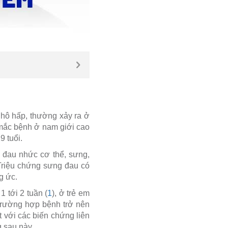
 hô hấp, thường xảy ra ở
lệ mắc bệnh ở nam giới cao
9 tuổi.
, đau nhức cơ thể, sưng,
 Triệu chứng sưng đau có
g ức.
 tới 2 tuần (
1
), ở trẻ em
 trường hợp bệnh trở nên
 với các biến chứng liên
 sau này.