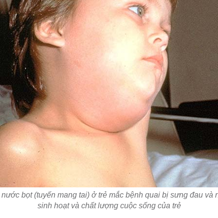
 nước bọt (tuyến mang tai) ở trẻ mắc bệnh quai bị sưng đau v
sinh hoạt và chất lượng cuộc sống của trẻ