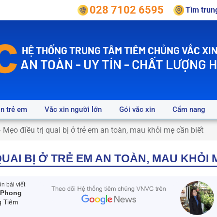
028 7102 6595
Tìm tru
HỆ THỐNG TRUNG TÂM TIÊM CHỦNG VẮC XIN
AN TOÀN - UY TÍN - CHẤT LƯỢNG 
in trẻ em
Vắc xin người lớn
Gói vắc xin
Cẩm nang
»
Mẹo điều trị quai bị ở trẻ em an toàn, mau khỏi mẹ cần biết
QUAI BỊ Ở TRẺ EM AN TOÀN, MAU KHỎI 
 bài viết
 Phong
g Tiêm