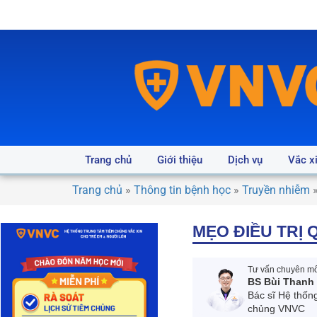
Trang chủ
Giới thiệu
Dịch vụ
Vắc x
Trang chủ
»
Thông tin bệnh học
»
Truyền nhiễm
MẸO ĐIỀU TRỊ 
Tư vấn chuyên môn
BS Bùi Thanh
Bác sĩ Hệ thốn
chủng VNVC