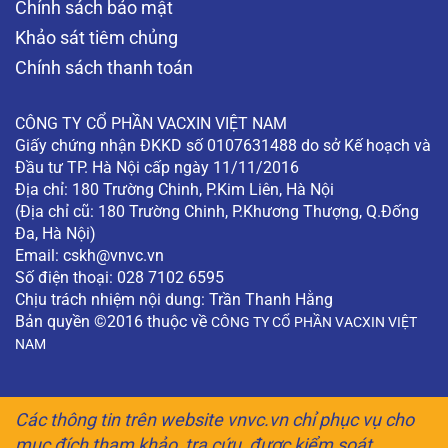
Chính sách bảo mật
Khảo sát tiêm chủng
Chính sách thanh toán
CÔNG TY CỔ PHẦN VACXIN VIỆT NAM
Giấy chứng nhận ĐKKD số 0107631488 do sở Kế hoạch và
Đầu tư TP. Hà Nội cấp ngày 11/11/2016
Địa chỉ: 180 Trường Chinh, P.Kim Liên, Hà Nội
(Địa chỉ cũ: 180 Trường Chinh, P.Khương Thượng, Q.Đống
Đa, Hà Nội)
Email:
cskh@vnvc.vn
Số điện thoại: 028 7102 6595
Chịu trách nhiệm nội dung: Trần Thanh Hằng
Bản quyền ©2016 thuộc về
CÔNG TY CỔ PHẦN VACXIN VIỆT
NAM
Các thông tin trên website vnvc.vn chỉ phục vụ cho
mục đích tham khảo, tra cứu, được kiểm soát