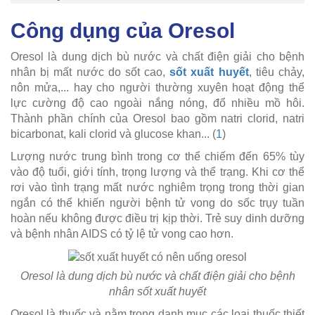
Công dụng của Oresol
Oresol là dung dịch bù nước và chất điện giải cho bệnh
nhân bị mất nước do sốt cao,
sốt xuất huyết
, tiêu chảy,
nôn mửa,... hay cho người thường xuyên hoạt động thể
lực cường độ cao ngoài nắng nóng, đổ nhiều mồ hôi.
Thành phần chính của Oresol bao gồm natri clorid, natri
bicarbonat, kali clorid và glucose khan... (
1
)
Lượng nước trung bình trong cơ thể chiếm đến 65% tùy
vào độ tuổi, giới tính, trọng lượng và thể trạng. Khi cơ thể
rơi vào tình trạng mất nước nghiêm trọng trong thời gian
ngắn có thể khiến người bệnh tử vong do sốc trụy tuần
hoàn nếu không được điều trị kịp thời. Trẻ suy dinh dưỡng
và bệnh nhân AIDS có tỷ lệ tử vong cao hơn.
Oresol là dung dịch bù nước và chất điện giải cho bệnh
nhân sốt xuất huyết
Oresol là thuốc và nằm trong danh mục các loại thuốc thiết