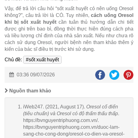
Vậy, để trả lời câu hỏi “sốt xuất huyết có nên uống Oresol
không?”, câu trả lời là CÓ. Tuy nhiên,
cách uống Oresol
khi bị sốt xuất huyết
cần tuân thủ hướng dẫn chi tiết
được ghi trên bao bì, đồng thời thực hiện đúng cách pha
và liều lượng chỉ định của nhà sản xuất. Nếu như chưa rõ
cách sử dụng Oresol, người bệnh nên tham khảo thêm ý
kiến của bác sĩ điều trị trước khi sử dụng.
Chủ đề:
#sốt xuất huyết
03:36 09/07/2026
Nguồn tham khảo
iWeb247. (2021, August 17).
Oresol cổ điển
(tiêu chuẩn) và Oresol có độ thẩm thấu thấp
.
https://bvnguyentriphuong.com.vn/.
https://bvnguyentriphuong.com.vn/duoc-lam-
sang-cho-cong-dong/oresol-co-dien-va-oresol-