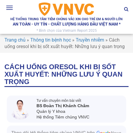
Toggle
navigation
HỆ THỐNG TRUNG TÂM TIÊM CHỦNG VẮC XIN CHO TRẺ EM & NGƯỜI LỚN
AN TOÀN - UY TÍN - CHẤT LƯỢNG HÀNG ĐẦU VIỆT NAM *
* Bình chọn của Vietnam Report 2025
Trang chủ
»
Thông tin bệnh học
»
Truyền nhiễm
»
Cách
uống oresol khi bị sốt xuất huyết: Những lưu ý quan trọng
CÁCH UỐNG ORESOL KHI BỊ SỐT
XUẤT HUYẾT: NHỮNG LƯU Ý QUAN
TRỌNG
Tư vấn chuyên môn bài viết
BS Đoàn Thị Khánh Châm
Quản lý Y khoa
Hệ thống Tiêm chủng VNVC