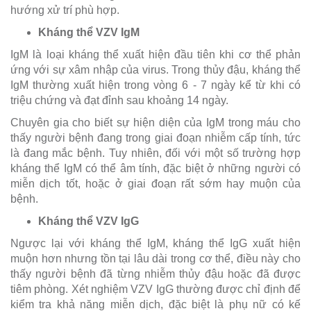
hướng xử trí phù hợp.
Kháng thể VZV IgM
IgM là loại kháng thể xuất hiện đầu tiên khi cơ thể phản
ứng với sự xâm nhập của virus. Trong thủy đậu, kháng thể
IgM thường xuất hiện trong vòng 6 - 7 ngày kể từ khi có
triệu chứng và đạt đỉnh sau khoảng 14 ngày.
Chuyên gia cho biết sự hiện diện của IgM trong máu cho
thấy người bệnh đang trong giai đoạn nhiễm cấp tính, tức
là đang mắc bệnh. Tuy nhiên, đối với một số trường hợp
kháng thể IgM có thể âm tính, đặc biệt ở những người có
miễn dịch tốt, hoặc ở giai đoạn rất sớm hay muộn của
bệnh.
Kháng thể VZV IgG
Ngược lại với kháng thể IgM, kháng thể IgG xuất hiện
muộn hơn nhưng tồn tại lâu dài trong cơ thể, điều này cho
thấy người bệnh đã từng nhiễm thủy đậu hoặc đã được
tiêm phòng. Xét nghiệm VZV IgG thường được chỉ định để
kiểm tra khả năng miễn dịch, đặc biệt là phụ nữ có kế