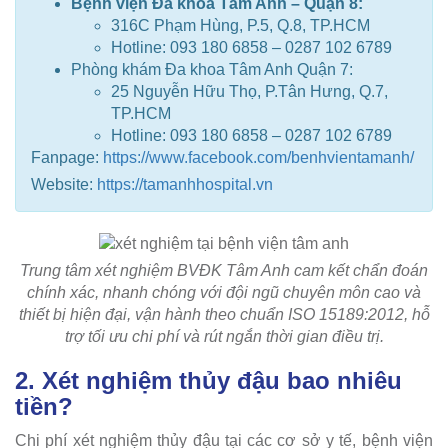
Bệnh viện Đa khoa Tâm Anh – Quận 8:
316C Phạm Hùng, P.5, Q.8, TP.HCM
Hotline: 093 180 6858 – 0287 102 6789
Phòng khám Đa khoa Tâm Anh Quận 7:
25 Nguyễn Hữu Thọ, P.Tân Hưng, Q.7,
TP.HCM
Hotline: 093 180 6858 – 0287 102 6789
Fanpage:
https://www.facebook.com/benhvientamanh/
Website:
https://tamanhhospital.vn
Trung tâm xét nghiệm BVĐK Tâm Anh cam kết chẩn đoán
chính xác, nhanh chóng với đội ngũ chuyên môn cao và
thiết bị hiện đại, vận hành theo chuẩn ISO 15189:2012, hỗ
trợ tối ưu chi phí và rút ngắn thời gian điều trị.
2. Xét nghiệm thủy đậu bao nhiêu
tiền?
Chi phí xét nghiệm thủy đậu tại các cơ sở y tế, bệnh viện