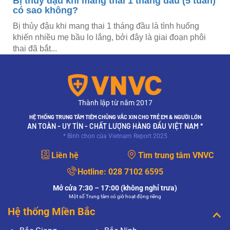
g thai 1 tháng đầu (5 tuần)
Vết thương chó cắn b
có phải nhiễm trùng 
ai 1 tháng đầu là tình huống
Vết thương chó cắn bị nhứ
ắng, bởi đây là giai đoạn phôi
sưng, mưng mủ liệu có phả
trùng hay không? Cần làm..
Thành lập từ năm 2017
HỆ THỐNG TRUNG TÂM TIÊM CHỦNG VẮC XIN CHO TRẺ EM & NGƯỜI LỚN
AN TOÀN - UY TÍN - CHẤT LƯỢNG HÀNG ĐẦU VIỆT NAM *
* Bình chọn của Vietnam Report 2025
Liên hệ
Tìm trung tâm VNVC
Hotline:
028 7102 6595
Mở cửa 7:30 – 17:00 (không nghỉ trưa)
Một số Trung tâm có giờ hoạt động riêng
Hệ thống Miền Bắc