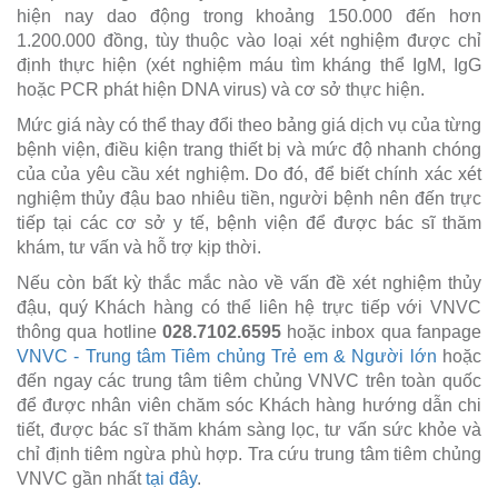
hiện nay dao động trong khoảng 150.000 đến hơn
1.200.000 đồng, tùy thuộc vào loại xét nghiệm được chỉ
định thực hiện (xét nghiệm máu tìm kháng thể IgM, IgG
hoặc PCR phát hiện DNA virus) và cơ sở thực hiện.
Mức giá này có thể thay đổi theo bảng giá dịch vụ của từng
bệnh viện, điều kiện trang thiết bị và mức độ nhanh chóng
của của yêu cầu xét nghiệm. Do đó, để biết chính xác xét
nghiệm thủy đậu bao nhiêu tiền, người bệnh nên đến trực
tiếp tại các cơ sở y tế, bệnh viện để được bác sĩ thăm
khám, tư vấn và hỗ trợ kịp thời.
Nếu còn bất kỳ thắc mắc nào về vấn đề xét nghiệm thủy
đậu, quý Khách hàng có thể liên hệ trực tiếp với VNVC
thông qua hotline
028.7102.6595
hoặc inbox qua fanpage
VNVC - Trung tâm Tiêm chủng Trẻ em & Người lớn
hoặc
đến ngay các trung tâm tiêm chủng VNVC trên toàn quốc
để được nhân viên chăm sóc Khách hàng hướng dẫn chi
tiết, được bác sĩ thăm khám sàng lọc, tư vấn sức khỏe và
chỉ định tiêm ngừa phù hợp. Tra cứu trung tâm tiêm chủng
VNVC gần nhất
tại đây
.