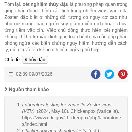
Tóm lại,
xét nghiệm thủy đậu
là phương pháp quan trọng
giúp chẩn đoán chính xác tình trạng nhiễm virus Varicella
Zoster, đặc biệt ở những đối tượng có nguy cơ cao như
phụ nữ mang thai, người suy giảm miễn dịch hoặc chưa
từng tiêm vắc xin. Việc chủ động thực hiện xét nghiệm
không chỉ hỗ trợ xác định giai đoạn bệnh mà còn góp phần
phòng ngừa các biến chứng nguy hiểm, hướng dẫn cách
ly, điều trị và lên kế hoạch tiêm ngừa phù hợp.
Chủ đề:
#thủy đậu
02:39 09/07/2026
Nguồn tham khảo
Laboratory testing for Varicella-Zoster virus
(VZV)
. (2024, May 10). Chickenpox (Varicella).
https://www.cdc.gov/chickenpox/php/laboratorie
s/index.html
Chickenpox and shingles tests
. (n.d.).