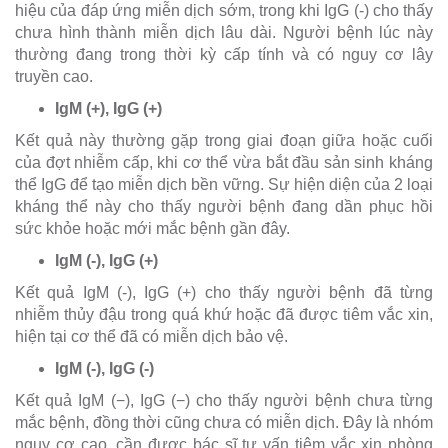
hiệu của đáp ứng miễn dịch sớm, trong khi IgG (-) cho thấy
chưa hình thành miễn dịch lâu dài. Người bệnh lúc này
thường đang trong thời kỳ cấp tính và có nguy cơ lây
truyền cao.
IgM (+), IgG (+)
Kết quả này thường gặp trong giai đoạn giữa hoặc cuối
của đợt nhiễm cấp, khi cơ thể vừa bắt đầu sản sinh kháng
thể IgG để tạo miễn dịch bền vững. Sự hiện diện của 2 loại
kháng thể này cho thấy người bệnh đang dần phục hồi
sức khỏe hoặc mới mắc bệnh gần đây.
IgM (-), IgG (+)
Kết quả IgM (-), IgG (+) cho thấy người bệnh đã từng
nhiễm thủy đậu trong quá khứ hoặc đã được tiêm vắc xin,
hiện tại cơ thể đã có miễn dịch bảo vệ.
IgM (-), IgG (-)
Kết quả IgM (−), IgG (−) cho thấy người bệnh chưa từng
mắc bệnh, đồng thời cũng chưa có miễn dịch. Đây là nhóm
nguy cơ cao, cần được bác sĩ tư vấn tiêm vắc xin phòng