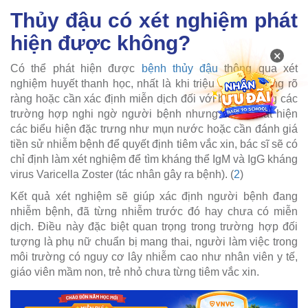
Thủy đậu có xét nghiệm phát
hiện được không?
×
Có thể phát hiện được
bệnh thủy đậu
thông qua xét
nghiệm huyết thanh học, nhất là khi triệu chứng không rõ
ràng hoặc cần xác định miễn dịch đối với bệnh. Trong các
trường hợp nghi ngờ người bệnh nhưng chưa xuất hiện
các biểu hiện đặc trưng như mụn nước hoặc cần đánh giá
tiền sử nhiễm bệnh để quyết định tiêm vắc xin, bác sĩ sẽ có
chỉ định làm xét nghiệm để tìm kháng thể IgM và IgG kháng
virus Varicella Zoster (tác nhân gây ra bệnh). (
2
)
Kết quả xét nghiệm sẽ giúp xác định người bệnh đang
nhiễm bệnh, đã từng nhiễm trước đó hay chưa có miễn
dịch. Điều này đặc biệt quan trọng trong trường hợp đối
tượng là phụ nữ chuẩn bị mang thai, người làm việc trong
môi trường có nguy cơ lây nhiễm cao như nhân viên y tế,
giáo viên mầm non, trẻ nhỏ chưa từng tiêm vắc xin.