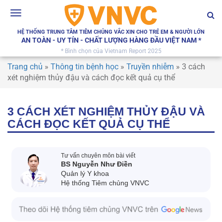
Toggle
navigation
HỆ THỐNG TRUNG TÂM TIÊM CHỦNG VẮC XIN CHO TRẺ EM & NGƯỜI LỚN
AN TOÀN - UY TÍN - CHẤT LƯỢNG HÀNG ĐẦU VIỆT NAM *
* Bình chọn của Vietnam Report 2025
Trang chủ
»
Thông tin bệnh học
»
Truyền nhiễm
»
3 cách
xét nghiệm thủy đậu và cách đọc kết quả cụ thể
3 CÁCH XÉT NGHIỆM THỦY ĐẬU VÀ
CÁCH ĐỌC KẾT QUẢ CỤ THỂ
Tư vấn chuyên môn bài viết
BS Nguyễn Như Điền
Quản lý Y khoa
Hệ thống Tiêm chủng VNVC