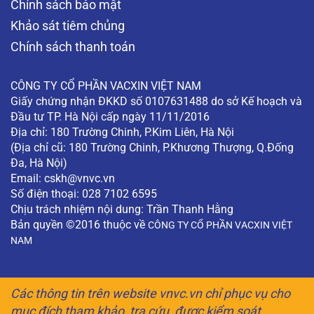
Chính sách bảo mật
Khảo sát tiêm chủng
Chính sách thanh toán
CÔNG TY CỔ PHẦN VACXIN VIỆT NAM
Giấy chứng nhận ĐKKD số 0107631488 do sở Kế hoạch và
Đầu tư TP. Hà Nội cấp ngày 11/11/2016
Địa chỉ: 180 Trường Chinh, P.Kim Liên, Hà Nội
(Địa chỉ cũ: 180 Trường Chinh, P.Khương Thượng, Q.Đống
Đa, Hà Nội)
Email:
cskh@vnvc.vn
Số điện thoại: 028 7102 6595
Chịu trách nhiệm nội dung: Trần Thanh Hằng
Bản quyền ©2016 thuộc về
CÔNG TY CỔ PHẦN VACXIN VIỆT
NAM
Các thông tin trên website vnvc.vn chỉ phục vụ cho
mục đích tham khảo, tra cứu, được kiểm soát