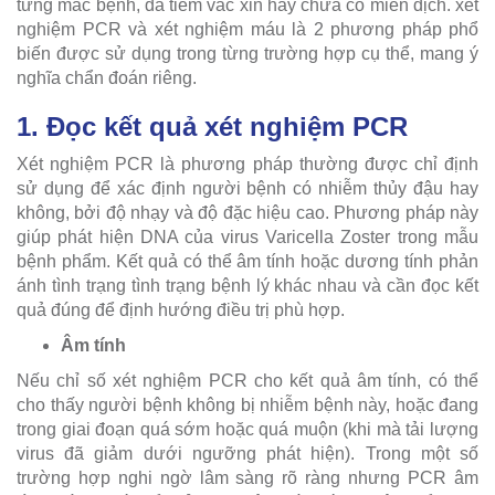
từng mắc bệnh, đã tiêm vắc xin hay chưa có miễn dịch. xét
nghiệm PCR và xét nghiệm máu là 2 phương pháp phổ
biến được sử dụng trong từng trường hợp cụ thể, mang ý
nghĩa chẩn đoán riêng.
1. Đọc kết quả xét nghiệm PCR
Xét nghiệm PCR là phương pháp thường được chỉ định
sử dụng để xác định người bệnh có nhiễm thủy đậu hay
không, bởi độ nhạy và độ đặc hiệu cao. Phương pháp này
giúp phát hiện DNA của virus Varicella Zoster trong mẫu
bệnh phẩm. Kết quả có thể âm tính hoặc dương tính phản
ánh tình trạng tình trạng bệnh lý khác nhau và cần đọc kết
quả đúng để định hướng điều trị phù hợp.
Âm tính
Nếu chỉ số xét nghiệm PCR cho kết quả âm tính, có thể
cho thấy người bệnh không bị nhiễm bệnh này, hoặc đang
trong giai đoạn quá sớm hoặc quá muộn (khi mà tải lượng
virus đã giảm dưới ngưỡng phát hiện). Trong một số
trường hợp nghi ngờ lâm sàng rõ ràng nhưng PCR âm