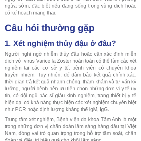
ngừa sớm, đặc biệt nếu đang sống trong vùng dịch hoặc
có kế hoạch mang thai.
Câu hỏi thường gặp
1. Xét nghiệm thủy đậu ở đâu?
Người nghi ngờ nhiễm thủy đậu hoặc cần xác định miễn
dịch với virus Varicella Zoster hoàn toàn có thể làm các xét
nghiệm tại các cơ sở y tế, bệnh viện có chuyên khoa
truyền nhiễm. Tuy nhiên, để đảm bảo kết quả chính xác,
thời gian trả kết quả nhanh chóng, thăm khám và tư vấn kỹ
lưỡng, người bệnh nên ưu tiên chọn những đơn vị y tế uy
tín, có đội ngũ bác sĩ giàu kinh nghiệm, trang thiết bị y tế
hiện đại có khả năng thực hiện các xét nghiệm chuyên biệt
như PCR hoặc định lượng kháng thể IgM, IgG.
Trung tâm xét nghiệm, Bệnh viện đa khoa Tâm Anh là một
trong những đơn vị chẩn đoán lâm sàng hàng đầu tại Việt
Nam, đóng vai trò quan trọng trong hỗ trợ tầm soát, chẩn
đoán và điều trị hiệu quả cho khối lâm sàng.