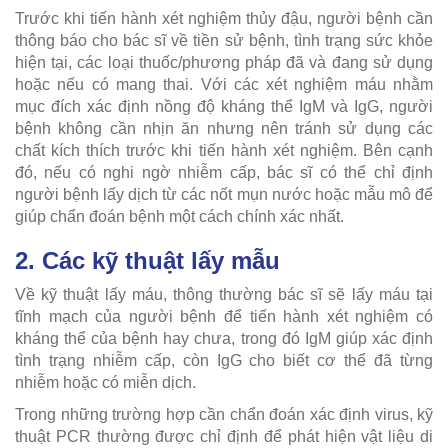
Trước khi tiến hành xét nghiệm thủy đậu, người bệnh cần
thông báo cho bác sĩ về tiền sử bệnh, tình trạng sức khỏe
hiện tại, các loại thuốc/phương pháp đã và đang sử dụng
hoặc nếu có mang thai. Với các xét nghiệm máu nhằm
mục đích xác định nồng độ kháng thể IgM và IgG, người
bệnh không cần nhịn ăn nhưng nên tránh sử dụng các
chất kích thích trước khi tiến hành xét nghiệm. Bên cạnh
đó, nếu có nghi ngờ nhiễm cấp, bác sĩ có thể chỉ định
người bệnh lấy dịch từ các nốt mụn nước hoặc mẫu mô để
giúp chẩn đoán bệnh một cách chính xác nhất.
2. Các kỹ thuật lấy mẫu
Về kỹ thuật lấy máu, thông thường bác sĩ sẽ lấy máu tại
tĩnh mạch của người bệnh để tiến hành xét nghiệm có
kháng thể của bệnh hay chưa, trong đó IgM giúp xác định
tình trạng nhiễm cấp, còn IgG cho biết cơ thể đã từng
nhiễm hoặc có miễn dịch.
Trong những trường hợp cần chẩn đoán xác định virus, kỹ
thuật PCR thường được chỉ định để phát hiện vật liệu di