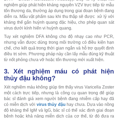
nghiệm giúp phát hiện kháng nguyên VZV trực tiếp từ mẫu
tổn thương da, thường áp dụng trong giai đoạn bệnh đang
diễn ra. Mẫu vật phẩm sau khi thu thập sẽ được xử lý với
kháng thể gắn huỳnh quang đặc hiệu, cho phép quan sát
virus dưới kính hiển vi huỳnh quang.
Tuy xét nghiệm DFA không cho độ nhạy cao như PCR,
nhưng vẫn được dùng trong môi trường có điều kiện hạn
chế, cho kết quả trong thời gian ngắn và hỗ trợ quyết định
điều trị sớm. Phương pháp này cần lấy mẫu đúng kỹ thuật
từ nốt phỏng chưa vỡ hoặc tổn thương mới xuất hiện.
3. Xét nghiệm máu có phát hiện
thủy đậu không?
Xét nghiệm máu không giúp tìm thấy virus Varicella Zoster
một cách trực tiếp, nhưng là công cụ quan trọng để giúp
bác sĩ đánh giá xem người bệnh đang nhiễm cấp hay đã
có miễn dịch với
virus thủy đậu
hay chưa. Dựa vào nồng
độ kháng thể IgM và IgG, bác sĩ có thể xác định giai đoạn
bệnh hoặc khả năng miễn dịch của cơ thể, từ đó đưa ra