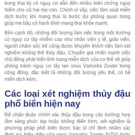
trong thai kỳ có nguy cơ dẫn đến nhiều biến chứng nguy
hiểm cho cả hai mẹ con. Chính vì vậy, việc tầm soát miễn
dịch trước khi mang thai là bước dự phòng quan trọng
giúp mẹ bầu có hành trình mang thai khỏe mạnh.
Bên cạnh đó, những đối tượng làm việc trong môi trường
có nguy cơ lây nhiễm cao như nhân viên y tế, giáo viên,
người chăm sóc trẻ cũng được khuyến khích nên làm xét
nghiệm kháng thể thủy đậu. Chuyên gia nhấn mạnh việc
chủ động phát hiện tình trạng miễn dịch của cơ thể sẽ giúp
phòng tránh nguy cơ lây lan virus Varicella Zoster trong
cộng đồng, đặc biệt là những đối tượng yếu thế, có hệ
miễn dịch kém.
Các loại xét nghiệm thủy đậu
phổ biến hiện nay
Để chẩn đoán chính xác thủy đậu trong các trường hợp
lâm sàng phức tạp hoặc không điển hình, xét nghiệm là
phương pháp phổ biến được bác sĩ chỉ định nhằm xác
định sự hiện diện của virus Varicella Zoster (VZV) hoặc