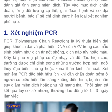
đánh giá tình trạng miễn dịch. Tùy vào mục đích chẩn
đoán, từng đối tượng cụ thể, giai đoạn bệnh và cơ địa
người bệnh, bác sĩ sẽ chỉ định thực hiện loại xét nghiệm
phù hợp:
1. Xét nghiệm PCR
PCR (Polymerase Chain Reaction) là kỹ thuật hiện đại
giúp khuếch đại và phát hiện DNA của VZV trong các mẫu
sinh phẩm như dịch từ nốt phỏng, dịch não tủy hoặc máu.
Đây là phương pháp có độ nhạy và độ đặc hiệu cao,
thường được chỉ định trong những trường hợp nghi ngờ
thủy đậu biến chứng hoặc zona thần kinh tái hoạt. Xét
nghiệm PCR đặc biệt hữu ích khi cần chẩn đoán sớm ở
người có biểu hiện lâm sàng không điển hình, bệnh nhân
suy giảm miễn dịch hoặc phụ nữ mang thai. Thời gian trả
kết quả tùy cơ sở nhưng thường dao động từ 1 - 3 ngày
làm việc.